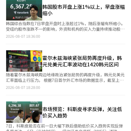
年同期相比，分别增长了4%和121.2%。 百货业务部门推动了整
2267亿韩元和1532亿韩元，个人则净买入3705亿韩元。 Kosdaq
体业绩的改善。百货部门的营业收入为8912亿韩元，同比增长
韩国股市开盘上涨1%以上，早盘涨幅
市值前列的股票表现也不一。阿尔特基因（上涨0.17%）、
9.2%，营业利润为1197亿韩元。分析认为，海外游客增加和消费
缩小
EcoPro BM（上涨0.39%）、HLB（上涨2.56%）、ABL Bio（上
心理恢复等因素对业绩产生了积极影响。 超市和电视购物部门也
涨0.84%）和Peptron（上涨1.01%）均上涨。相反，
显示出增长趋势。超市部门的营业收入同比增长2.6%，电视购物
韩国综合指数在7日早盘开盘时上涨超过1%，随后涨幅有所缩小。
EcoPro（下跌0.60%）、彩虹机器人（下跌7.56%）、周成工程
部门的营业收入也增长了3.3%。各主要业务部门的业绩改善显著
受纽约股市涨跌不一的影响，外资和机构的买入力量持续推动股市
（下跌4.95%）、利诺工业（下跌2.09%）和元益IPS（下跌
提升了公司的盈利能力。 然而，由于未能满足市场的预期，这导
上涨。 根据韩国交易所的数据，截至上午9时17分，韩国综合指数
2026-08-07 18:36:00
5.08%）则出现下跌。※ 本报道经人工智能（AI）系统翻译与编
致了股价的下跌。根据金融信息公司FnGuide的分析，证券界预计
较前一交易日上涨42.75点（0.68%），报6339.13点。该指数开盘
辑。
乐天购物第二季度的营业利润将达到1133亿韩元，但实际业绩低
时较前一交易日上涨68.69点（1.09%），报6365.07点，随后涨幅
于预期20.65%。※ 本报道经人工智能（AI）系统翻译与编辑。
有所减少。 在证券市场上，个人投资者净卖出2598亿韩元，而外
资和机构分别净买入2838亿韩元和15亿韩元。 韩国综合指数市值
霍尔木兹海峡紧张局势再度升级，韩
前列的股票普遍上涨。三星电子（0.87%）、SK海力士
元兑美元汇率波动在1420韩元区间
（0.20%）、SK广场（0.72%）、三星电机（2.20%）、现代汽车
（0.25%）、LG能源解决方案（1.45%）、KB金融（0.12%）等
随着霍尔木兹海峡周边地缘政治紧张局势的再度升级，韩元兑美元
均有所上涨。相反，三星生物制药（-0.20%）和三星生命
汇率面临上行压力。 根据7日首尔外汇市场的数据显示，截至上午
（-0.87%）则出现下跌。 同一时间，科斯达克指数较前一交易日
9时20分，韩元兑美元汇率为1422.9韩元。 尽管近期美国与伊朗之
2026-08-07 18:28:00
上涨7.35点（0.92%），报809.02点。该指数开盘时较前一交易日
间的谈判预期有所上升，风险资产偏好情绪有所回暖，但霍尔木兹
上涨5.95点（0.74%），报807.62点。 在科斯达克市场上，个人和
海峡的紧张局势再次加剧，导致投资者情绪受到抑制。 伊朗正在
机构分别净买入243亿韩元和175亿韩元，而外资则净卖出412亿韩
推动禁止美国和以色列船只通过霍尔木兹海峡，这引发了对双方外
元。 科斯达克市值前列的股票表现不一。阿尔特基（0.17%）、生
交解决方案难以达成的担忧。因此，国际油价反弹，进一步加大了
市场预览：科斯皮寻求反弹，关注低
态科技（3.35%）、生态科技比姆（3.12%）、HLB（1.85%）、
美国国债收益率和美元的上行压力。 美国股市在前一交易日也因
价买入趋势
ABLBio（1.08%）、佩普特龙（2.02%）等股票上涨。相反，彩
霍尔木兹海峡的不确定性以及对美联储9月加息的担忧，导致油价
虹机器人（-3.78%）、周成工程（-0.22%）、利诺工业
和市场利率上升，股市下跌。投资者在等待7月非农就业数据发布
7日，科斯皮能否在前一日大幅下跌后借助低价买入趋势实现反弹
（-0.15%）、元益IPS（-2.05%）等则下跌。 与此同时，纽约证
时的观望情绪也抑制了投资信心。道琼斯工业平均指数下跌