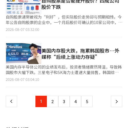
自购股票是否能提升股价？四成公司
升。美国10年期国债收益率从前一日的4.617%上升至4.668%。市
次卖出侧卡。 在证券市场上，外资和机构分别净卖出3兆3271亿韩
股价下跌
场普遍担心，如果物价上涨趋势未能减缓，美国联邦储备系统（美
元和1220亿韩元。相反，个人投资者则净买入3兆3390亿韩元，吸
联储）可能会加息。 企业业绩引发的个股波动也很大。数据存储
纳了这些卖出量。 在市值前列的股票中，SK海力士
自购股票通常被视为“利好”，但实际股价走势却与预期相悖。今
设备公司西部数据股价暴跌13%，闪迪股价下跌6.8%。尽管这两
（-10.07%）、SK广场（-13.14%）的跌幅较大。此外，三星电机
年公告自购股票的企业中，一个月后股价可确认的10家公司中，有
家公司均给出了超出市场预期的季度营收展望，但由于人工智能
（-8.92%）、三星电子（-6.50%）、三星物产（-4.17%）、三星
4家股价下跌。 根据6日韩国交易所的数据，截至5日，今年公告自
2026-08-07 03:32:00
（AI）和内存价格上涨带来的投资者期望未能实现，市场反应不
生命（-3.57%）、现代汽车（-1.36%）等也以跌势收盘。相对而
购股票（直接、信托、股票期权）的上市公司中，有309家公司可
佳。 内存半导体股在早盘也出现大幅下跌。美光一度下跌超过
言，韩华航空航天（3.97%）、LG能源解决方案（2.24%）、三星
在一个月后确认股价，其中125家公司（40.5%）的股价低于公告
7%，但随后大部分回升，最终收跌1.3%。SK海力士美国存托凭证
生物制药（1.27%）、KB金融（0.29%）则以上涨收盘。
时的水平。 不同市场之间的差异也不大。在证券市场中，公告后
（ADR）下跌5%。由于闪迪和西部数据的业绩发布引发了对内存
KOSDAQ指数较前一交易日上涨2.08点（0.26%），收于801.67
次日分析对象138家公司中，有49家（35.5%）的股价下跌。一周
美国内存股大跌，拖累韩国股市…外
价格上涨势头减缓的担忧。 软件公司表现也不佳。数字广告平台
点。当天，指数以797.44点开盘，随后转为上涨并突破800点，期
后，134家公司中有42家（31.3%），一个月后105家公司中有41
媒称“后续上涨动力存疑”
AppLovin季度营收未达市场预期，股价暴跌19.7%。云安全公司
间最高曾达到813.54点。自上月31日以来，KOSDAQ指数已连续
家（39.0%）的股价低于公告时的水平。 科斯达克市场同样如此。
DataDog预计第三季度营收增速将放缓，股价下跌19%。 相反，
五个交易日上涨。 在KOSDAQ市场上，个人和机构分别净买入859
公告后次日，255家公司中有77家（30.2%）的股价下跌，一周后
美国内存半导体公司的业绩发布后，投资者情绪骤然降温，导致韩
尽管SpaceX早期投资者和员工持有的股票出售限制被解除，股价
亿韩元和1615亿韩元。而外资则净卖出2482亿韩元。 KOSDAQ市
247家公司中有76家（30.8%），一个月后204家公司中有84家
国股市大幅下跌。三星电子和SK海力士遭遇大量抛售，韩国综合
仍上涨6.1%。尽管市场担心可能出现大规模抛售，但实际卖压低
值前列的股票表现不一。以伊奥科技（5.96%）、阿尔特基
（41.2%）的股价低于公告时的水平。特别是跌幅最大的股票，公
股价指数一度下跌超过5%。 根据6日韩国交易所的数据，韩国综
页
2026-08-07 03:04:10
于预期。 投资者正密切关注7日即将发布的美国7月就业报告。此
（5.60%）、艾比尔生物（3.62%）、生态科技（1.82%）、生态
告次日为三和网络（-21.74%），一周为麦德普（-20.53%），一
合股价指数开盘时较前一交易日下跌1.81%，报6478.75点，曾一
前发布的每周新失业救济申请人数略有增加，但裁员人数创下两年
科技BM（0.98%）、利诺工业（0.60%）、HLB（0.57%）、彩
个月为阿尔特（-38.50%），均为科斯达克上市公司。 市场普遍认
度跌至6238.32点，跌幅达到5.46%。由于急剧下跌，韩国综合股
一
来最低水平。就业数据结果预计将影响美联储未来的利率决策。※
虹机器人（0.52%）等为代表的股票上涨。相反，主成工程
为，自购股票本身的影响不如后续的“利用方式”对股价的影响
价指数触发了卖出保护机制。 外资在证券市场上净卖出超过1.8万
本报道经人工智能（AI）系统翻译与编辑。
（-6.65%）和元益IPS（-5.22%）则出现下跌。 代信证券研究员
大。若注销自购股票，流通股数减少，预期每股收益（EPS）和净
亿韩元，成为下跌的主要推动力。尽管个人投资者也进行了相似规
上
1
下
2
3
4
5
李京敏表示：“国内股市中，内存相关的投资情绪减弱，导致半导
资产收益率（ROE）将改善；但若将购入的股票继续持有或用于员
模的净买入，但未能阻止指数下跌。 市值较大的半导体股遭遇集
体行业大幅下跌，主导了指数的疲软。”他分析称：“随着跌幅的
工奖励、并购等，可能对提升股东价值的效果有限。 强振赫新韩
中抛售。根据上午11时13分的数据，三星电子下跌5.89%，SK海
一
扩大，卖出侧卡被触发。” 他进一步指出：“消费品和钢铁行业
投资证券研究员在最近的报告中指出：“投资者应关注企业的自购
力士下跌8.75%。SK Square和三星电气分别下跌11.26%和
呈现轮动交易的趋势，各行业之间的差异化表现十分明显。”※
股票是否不仅仅是简单的股价稳定手段，而是是否真正导致了注
9.88%，半导体相关股票普遍受到冲击。 彭博社报道称，“韩国综
本报道经人工智能（AI）系统翻译与编辑。
页
销。”他分析称：“自购股票比例高且现金资产丰富的企业，在积
合股价指数在亚洲主要股市中表现出明显的疲软。”美国的闪迪和