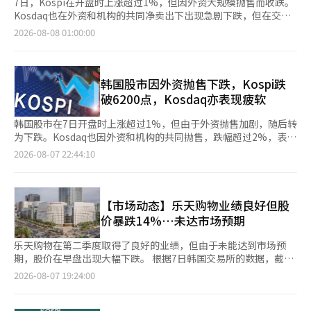
7日，Kospi在开盘时上涨超过1%，但因外资大规模抛售而收跌。
Kosdaq也在外资和机构的共同净卖出下出现急剧下跌，但在交易
结束前部分回升。 根据韩国交易所的数据，Kospi收于6258.77
2026-08-08 01:00:00
点，较前一交易日下跌37.61点（0.60%）。该指数开盘时为
6365.07点，较前一交易日上涨68.69点（1.09%），但在开盘后回
吐涨幅，最终以弱势收盘。 在证券市场上，个人和机构分别净买
入2670亿韩元和5790亿韩元，进行低价买入。相反，外资则净卖
韩国股市因外资抛售下跌，Kospi跌
出8625亿韩元，导致指数下跌。 Kospi市值前列的股票表现不
破6200点，Kosdaq亦表现疲软
一。三星电子（0.22%）、三星电机（3.99%）、LG能源解决方案
（4.35%）、三星生物制药（2.77%）、KB金融（2.51%）、汉华
韩国股市在7日开盘时上涨超过1%，但由于外资抛售加剧，随后转
航空航天（4.08%）均上涨。相反，SK海力士（-4.88%）、SK广
为下跌。Kosdaq也因外资和机构的共同抛售，跌幅超过2%，表现
场（-3.20%）、现代汽车（-1.13%）等则下跌。 Kosdaq指数收
疲软。 根据韩国交易所的数据，截至下午1时31分，Kospi指数较
2026-08-07 22:44:10
于798.81点，较前一交易日下跌2.86点（0.36%）。该指数开盘时
前一个交易日下跌54.45点（0.86%），报6241.93点。该指数开盘
为807.62点，较前一交易日上涨5.95点（0.74%），但在交易中转
时较前一交易日上涨68.69点（1.09%），报6365.07点，但随后转
为下跌，一度下跌超过3%，后有所回升。 在Kosdaq市场上，外
为下跌并扩大跌幅。 在证券市场上，个人和机构分别净买入446亿
资和机构分别净卖出2540亿韩元和1030亿韩元。个人则净买入
韩元和5115亿韩元，而外资则净卖出5419亿韩元。 Kospi市值前
【市场动态】乐天购物业绩良好但股
3406亿韩元，吸纳了抛售的股票。 Kosdaq市值前列的股票走势也
列的股票表现不一。三星电子（上涨1.19%）、三星电机（上涨
价暴跌14%…未达市场预期
各异。阿尔特基因（3.29%）、生态科技（2.87%）、生态科技
4.31%）、LG能源解决方案（上涨2.32%）、三星生物制药（上涨
B（4.39%）、HLB（5.97%）、ABL生物（3.96%）、佩普特龙
1.19%）、KB金融（上涨1.57%）和汉华航空航天（上涨2.85%）
乐天购物在第二季度取得了良好的业绩，但由于未能达到市场预
（2.13%）等均上涨。相反，彩虹机器人（-5.01%）、周成工程
均上涨。相反，SK海力士（下跌4.68%）、SK广场（下跌
期，股价在早盘出现大幅下跌。 根据7日韩国交易所的数据，截至
（-4.20%）、利诺工业（-1.79%）、元益IPS（-4.64%）等则下
3.25%）和现代汽车（下跌1.69%）则出现下跌。 同一时间，
上午10时15分，乐天购物的股价较前一交易日下跌了1万6100韩元
2026-08-07 19:24:00
跌。※ 本报道经人工智能（AI）系统翻译与编辑。
Kosdaq指数较前一个交易日下跌16.01点（2.00%），报785.66
（14.06%），现报9万8400韩元。 乐天购物公布，2026年第二季
点。该指数开盘时较前一交易日上涨5.95点（0.74%），报807.62
度合并营业收入为3兆4850亿韩元，营业利润为899亿韩元。与去
点，但随后转为下跌。 在Kosdaq市场上，外资和机构分别净卖出