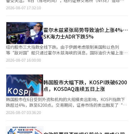
备受关注。 6日（当地时间），纽约证券交易所（NYSE）道琼斯
券交易所（NYSE）中，道琼斯工业平均指数下跌0.85%，标准普
0.9%，标准普尔500指数下跌0.2%，纳斯达克指数下跌0.1%。 我
工业平均指数下跌0.85%，标准普尔500指数下跌0.18%，以科技
2026-08-07 17:32:10
尔500指数下跌0.18%，以科技股为主的纳斯达克指数下跌
们银行经济学家闵京元表示：“外资投资者为了降低不确定性，可
股为主的纳斯达克指数下跌0.06%。 在个别股票中，闪迪
0.06%。 在个别股票中，闪迪（-6.81%）和西部数据
能会加大对国内股市的卖出力度，这将对作为风险货币的韩元造成
（-6.81%）和西部数据（-13.03%）在业绩发布后大幅下跌。尤
（-13.03%）在发布业绩后大幅下跌。尤其是西部数据尽管业绩超
压力。”他还指出：“在月中结算临近之际，进口商积极购入美
其是西部数据尽管业绩超出市场预期，但仍出现大幅下滑。这被解
出市场预期，但仍大幅下跌。近期市场对出货量增长的重视程度超
元，这也是汇率上升的一个因素。”※ 本报道经人工智能（AI）系
读为市场对出货量增长的重视超过了业绩，导致对依赖价格上涨的
霍尔木兹紧张局势导致油价上涨4%…
过了业绩，导致对依赖价格上涨的销售增长反应不佳。 因此，美
统翻译与编辑。
销售增长反应消极。 受此影响，美光一度跌幅超过7%，但由于谷
SK海力士ADR下跌5%
光一度在盘中下跌超过7%，但由于谷歌发行250亿美元的公司债
歌发行250亿美元公司债券，提升了未来半导体投资扩大的预期，
券，提升了未来半导体投资的预期，最终收盘上涨1.31%。早盘一
最终收盘上涨1.31%。早盘一度下跌超过2%的费城半导体指数最
纽约股市三大指数全线下跌。由于伊朗考虑限制美国和以色列
度下跌超过2%的费城半导体指数最终上涨0.33%收盘。 未来资产
终上涨0.33%收盘。 徐相英未来资产证券研究员表示：“美国股市
等“敌对国”船只通过霍尔木兹海峡的消息，国际油价大幅上涨，
证券研究员徐相英表示：“美国股市中部分半导体股在业绩发布后
中部分半导体股在业绩发布后表现疲软，但迅速回升，开盘时保持
投资者情绪受到抑制。同时，部分科技企业的业绩和前景未能满足
2026-08-07 16:00:00
表现疲软，但迅速回升，开盘时处于平盘状态。”他还指出：“随
平稳。随后，谷歌的250亿美元公司债发行和美联储理事丽莎·库
市场的高期望，也加重了市场负担。 6日（当地时间）纽约证券交
后，谷歌的250亿美元公司债发行和美联储理事丽莎·库克的鹰派
克的鹰派言论导致国债收益率上升，出现了获利了结的抛售，股市
易所，道琼斯工业平均指数收盘下跌464.02点（0.85%），报
言论导致国债收益率上升，促使获利了结的抛售，股市转为下
转为下跌。” 国内股市预计将反映纽约股市的走势和半导体股的
53885.10点。 以大盘股为主的标准普尔500指数下跌13.52点
跌。”※ 本报道经人工智能（AI）系统翻译与编辑。
投资情绪，寻找方向。截至上午8时16分，NXT盘前市场中，三星
（0.18%），报7710.03点；以科技股为主的纳斯达克综合指数下
韩国股市大幅下跌，KOSPI跌破6200
电子上涨0.6%，报232,000韩元，SK海力士上涨0.2%，报
跌15.09点（0.06%），报26348.35点。道琼斯指数和标准普尔
点，KOSDAQ连续五日上涨
1,498,000韩元。 韩智英奇摩证券研究员预测：“今天国内股市将
500指数均回落至之前创下的历史最高点。 国际油价再次大幅上
因霍尔木兹海峡的不确定性再次引发关注，加上7月美国就业数据
涨，导致物价和利率压力加大。伊朗半官方的法尔斯通讯社报道，
韩国股市在6日受到外资和机构的大规模卖出影响，KOSPI指数下
的警惕心理，虽然美国半导体股的疲软已被提前反映，但在前日大
伊朗议会委员会正在审议禁止美国和以色列等“敌对国”船只通过
跌超过4%，跌至6200点。交易期间，证券市场的卖出触发了“卖
幅下跌后，低价买入趋势将助力反弹。”※ 本报道经人工智能
霍尔木兹海峡的法案。该法案还规定，违反规定的船只将被处以货
出侧卡”，市场波动性显著加大。相对而言，KOSDAQ指数连续五
2026-08-07 03:36:20
（AI）系统翻译与编辑。
物价值最高20%的罚款。 西德克萨斯中质油（WTI）上涨2.75%，
日上涨，成功回升至800点以上。 根据韩国交易所的数据，KOSPI
报每桶77.29美元，布伦特油上涨3.83%，报82.49美元。霍尔木兹
指数较前一交易日下跌301.88点（4.58%），收于6296.38点。当
海峡的紧张局势再次加剧，导致近期美伊达成协议的预期有所减
天，指数以6478.75点开盘，随后跌幅扩大。上午10时18分，卖出
弱。 由于油价上涨引发的通货膨胀担忧，国债收益率也随之上
侧卡（程序交易卖出报价效力暂停）被触发，这是今年以来的第24