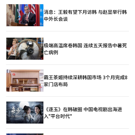
消息：王毅有望下月访韩 与赵显举行韩
中外长会谈
极端高温席卷韩国 连续五天报告中暑死
亡病例
霸王茶姬持续深耕韩国市场 3个月完成8
家门店布局
《逐玉》在韩破圈 中国电视剧出海进
入"平台时代"