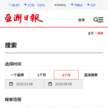
코
인
6258.57
37.81
-0.6%
798.8
2.87
-0.36%
KOSDAQ
정
보
all
登录
搜
men
索
主页
搜索
搜索
选择时间
一个星期
1个月
直接搜索
6个月
搜索范围