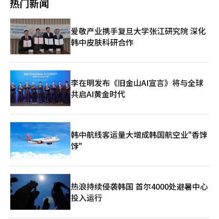
热门新闻
极的购入和注销过程中，EPS和ROE的改善效果可能更大。”他还
西部数据在业绩发布后，盘后交易中分别下跌8%和12%，这被分
表示：“自购股票的利用目的和财务状况因企业而异，后续制度的
析为抑制了亚洲内存半导体股的投资情绪。 尽管这两家公司均发
完善过程仍在进行中，因此判断注销是否扩大仍然困难。” 另一
布了超出市场预期的业绩，但未来的增长前景未能满足投资者的高
爱敬产业携手复旦大学张江研究院 深化
方面，根据当天交易所的数据，上个月新韩集团（23日、7000亿
期望。由于人工智能（AI）需求和内存价格上涨的预期已在股价中
韩中皮肤科研合作
韩元）、KB金融（23日、7000亿韩元）、哈拿金融集团（24日、
得到充分反映，业绩预期的失望导致了投资者的获利了结。 全春
2500亿韩元）、我们金融集团（24日、1500亿韩元）等进行了自
全球投资组合经理盖瑞·谭表示，“投资者开始询问，亚洲内存半
购股票的购入和注销。交易所表示：“上个月以金融控股公司为中
导体股需要什么额外的上涨动力才能继续投资。” 路透社也报
心，自购股票的购入和注销决定持续进行，股东回报活动正在积极
道，“韩国股市主导了亚洲科技股的下跌。”在日本，内存公司
展开。”※ 本报道经人工智能（AI）系统翻译与编辑。
Kioxia和半导体设备公司东京电子也大幅下跌，美国半导体股的疲
李在明发布《旧金山AI宣言》将与全球
软蔓延至整个亚洲市场。 在纽约股市，AMD尽管发布了超出市场
共启AI黄金时代
预期的业绩，但仍下跌超过7%。在未能满足高期望的评估下，费
城半导体指数也下跌了1.40%。※ 本报道经人工智能（AI）系统翻
译与编辑。
韩中航线客运量大增成韩国航空业"香饽
饽"
热浪持续侵袭韩国 首尔4000处避暑中心
投入运行