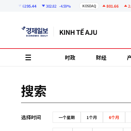
코
인
6295.44
302.82
-4.59%
801.66
2.0
KOSPI
KOSDAQ
정
보
时政
财经
all
menu
搜索
选择时间
一个星期
1个月
6个月