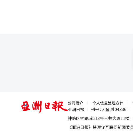
然延续到光化门广场。最近在光化
战国的城市纪念空间。 与美国华盛顿D.C.的退伍军人纪念馆或英国国家纪念林不同，这里位于市民繁忙的日常生活
中，是一个开放的公共场所。它
意。 花园地面上矗立着23个高6.25米的雕塑，象征着朝鲜战争爆发日6月25日。数字23代表着当年为保卫这片土地而
流血的参战国（国军及22个参
性。 每天晚上，在规定时间，23个象征物会向天空发射激光秀“感恩之光23”。在夜空中闪烁的光束下漫步，令人
感受到过去的牺牲与现在的和平夜景之间的联系。 脚步自然向地下移动。地
通过媒体艺术深刻投射战争的痛苦记
旅游基金会代表吉基妍表示：“
形成了新的观赏组合。”她进一
们流血保卫的自由之地发现自己
苦的历史，温暖日常生活。 世宗文化会馆的相关人士透露：“已经有60多名外国游客因外媒报道而前来。”超过3万
元的费用和70分钟的时间绝对不
术的心脏。 目前该项目仅对外国人开放，但基金会计划根据反响，未来也向本国人开放。我们期待着有一天能够愉快
地探索这个熟悉而又陌生的舞台
亚
公司简介
个人信息处理方针
洲
亚洲日报
刊号 : 서울,아04336
|
|
日
报
钟路区钟路5街13号三共大厦11楼
《亚洲日报》将遵守互联网新闻委