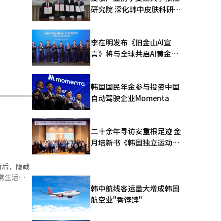
研究院 深化韩中皮肤科研合
作
李在明发布《旧金山AI宣
言》将与全球共启AI黄金时
代
韩国国民年金参与投资中国
自动驾驶企业Momenta
二十余年寻访安重根足迹 金
月培新书《韩国独立运动圣
地：向旅顺口追问历史》出
版
背后，隐藏
前主
韩中航线客运量大增成韩国
一个普通观
航空业"香饽饽"
而是一场深