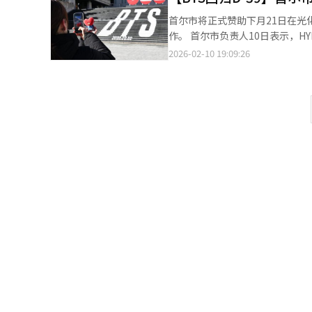
入城市内心的真正旅行。 ◆ 从废墟中崛起的‘首尔的客厅’，1978年的伟大 如今的世宗文化会馆原址是1961年完工
首尔市将正式赞助下月21日在光
的韩国代表性表演场所“首尔市民
作。 首尔市负责人10日表示，HYBE娱乐此前向市政府申请在BTS回归演出中使用“首尔市赞助”的名称，经审核后
不得不在次年于梨花女子大学大
市政府认为这一活动具有公益性
2026-02-10 19:09:26
宣称再也不会来访，因此建设综合性表演场所成为时代的任务。
HYBE方面。 首尔市在上月撰写的报告中提到，此次活动面向市民和海外游客举办演唱会及多项配套活动，可为市民
式开馆。建造时考虑到分裂局势，特
及游客提供文化体验，具有明显的
年，世界级指挥家赫伯特·冯·卡拉扬曾称赞这里为“
城市庆典氛围，并有助于活跃首尔旅游市场和地区经济。 首尔市政府
文化会馆定义为“首尔的客厅”
传中使用“首尔市赞助”的字样。 为确保演出顺利举行，首尔市将在本月24日至下月6日期间，对光化门一带人
是内宅，而小型音乐厅和M剧院、S剧院则相当于外宅。 当时朴正熙
集场所的电梯和自动扶梯集中进行
认为可以通过回廊和屋檐的曲线来保留传统，最终完成
站、乙支路入口站、安国站、景
琴，这是这个空间最伟大的遗产。
施，以及四季、高丽亚那等多家酒店。 警方预计BTS光化门演出将最多吸引26万人到场，为确保演
技术人员，总共动用了4000人。
部队，全面展开反恐活动。 首尔警察厅厅长朴正普日前表示，演出当天以光化门广场北侧舞台为中心，直至德寿宫大
它的外形融合了古筝的形状和传统瓦
汉门一带或聚集约23万人，至崇礼门一带聚集人群最
后的1寸美学，以及打破界限的‘S剧院’ 平时音响反射板降下时，无法察觉，但舞台背后
人流密集程度分为核心区（core
的辅助空间。当我走进工作人员
为15个小区域，每个区域均指定警司级负责人。 具体来看，站席和指定坐席
的有机体在运转。 直径17米的重型旋转舞台，转动90度需27秒，转动180度需55秒。内部隐藏着主角可以从地面上
人流管理，光化门至市厅一带被
下升降的升降平台。天花板上悬挂
国站、首尔站和西大门站的外围
背后默默付出的无数人的辛勤时光。 走出大剧院，来到300个座位左右的可变黑匣子剧场“S剧院”。该空
区交界处开始限制人群进入。 为防止现场可能发生的暴力、骚乱或恐袭等风险，警方将从9个警署抽调13支刑事重案
年开馆，大胆打破观众与舞台的
组随时待命，并在前方部署特种部队，执
员分享了一个有趣的故事：“一
控，若发现网上出现威胁或恐吓言论，将由网络
已。”这正是这个空间自由度的体现。 ◆ 城市中的纪念空间‘感恩花园’与艺术旅游的未来 艺术
人员参与现场管理，但警方强调