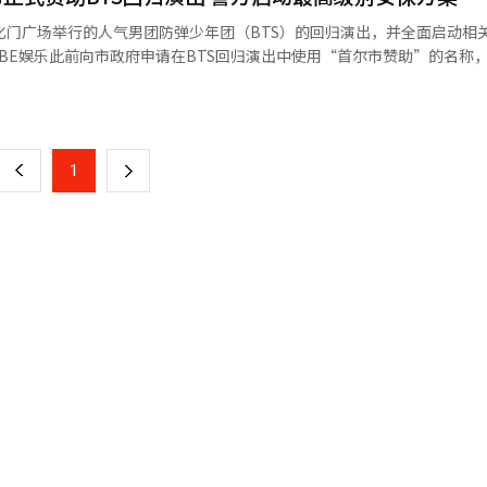
化门广场举行的人气男团防弹少年团（BTS）的回归演出，并全面启动相
会馆”。然而，1972年12月发生的大火使其化为灰烬，缺乏合适表演场
礼堂举办维也纳爱乐乐团的演出。当时指挥克劳迪奥·阿巴多对设施表示
质并有助于市政发展，最终决定批准申请，并已于上月29日正式将这一结
页
 因此，世宗文化会馆于1974年动工，1978年4月正
意建成3800多个座位的庞大规模，2004年经过改造后，现有3022个座
公益属性。随着K-POP在全球热度持续升温，活动将吸引大量海外粉丝
一
优秀的大厅”。 这座建筑的设计师是已故的严德文。他将世宗
批准后，HYBE可在今后BTS一系列回归活动宣
，将传统韩屋的内宅与外宅、连接的回廊和庭院的概念融入现代建筑。例
上
1
下
流密
总统强烈要求将设计改为瓦屋顶，但严先生坚持
安全检修。包括演出场地1公里范围内共127部升降电梯，涵盖地铁市厅
了现在的建筑。 以舞台为基准，大剧院左侧墙面上装满了管风
一
福宫站、光化门站，世宗文化会馆、国立故宫博物馆、国立现代美术馆等6
它是专门从德国卡尔斯鲁厄定制的，安装和调音共耗时13个月，涉及140
出安全将投入特种
页
管风琴有8098根管子，6个键盘，高11米，宽7米，重达45吨，现值约为6
屋檐的曲线，甚至还融入了佛教钟声的音响，现已成为空间的象征。 ◆ 舞台背
多将达到26万人。 为精准科学管控人流，警方将演出区域按照
隐藏着比可见区域更广阔
）、高危区（Hot）、 警戒区（Warm）和外围区（Cold）四大区域，
汗水浸透的“舞台右侧”，正值音乐剧《贝多芬》彩排准备，舞台后方仿
集中的核心区将以围栏封闭，实施重点
划分为高危区，将对市民进行通行管制。警戒区允许市民短暂停留或通行
着43根吊杆，地下无尽延伸的11个化妆间，令人想象到为了创造华丽演
区则以现场引导和维持秩序为主。一旦高危区人流过度密集，警方将从警
间于2018
界限，为观众提供生动的体验。当所有座椅被推入时，平坦的地面舞台便
行爆炸物检查、可疑人员排查等反恐预防与应对任务。 警方还将加强网络监
位观众靠在舒适的垫子上看演出，打了个盹，醒来时发现演员就在眼前，
调查部门第一时间介入并依法处理。 HYBE方面也将安排3553名安全
之旅从剧院门口自
将依据“收益者负担原则”，视现场人流情况要求进一步加强安全力量配