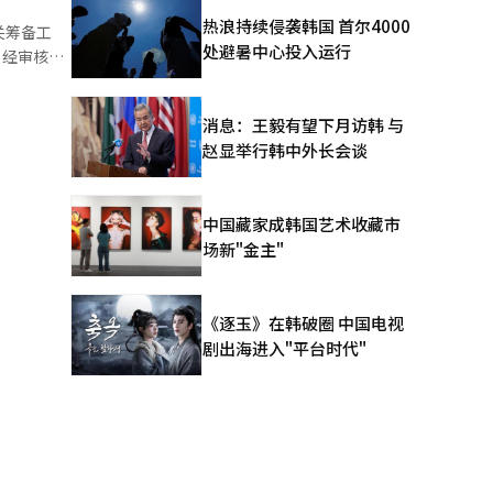
热浪持续侵袭韩国 首尔4000
关筹备工
所的首尔
处避暑中心投入运行
强烈不满，
果通知
位。1984
消息：王毅有望下月访韩 与
访韩，营造
赵显举行韩中外长会谈
如，大剧院
站、钟阁
中国藏家成韩国艺术收藏市
处文化设
0名德国
场新"金主"
000万元。
并进一步细分
《逐玉》在韩破圈 中国电视
佛一个巨大
剧出海进入"平台时代"
，集中于安
出而在舞台
戒区与外围
形成。解说
惊吓不
置。