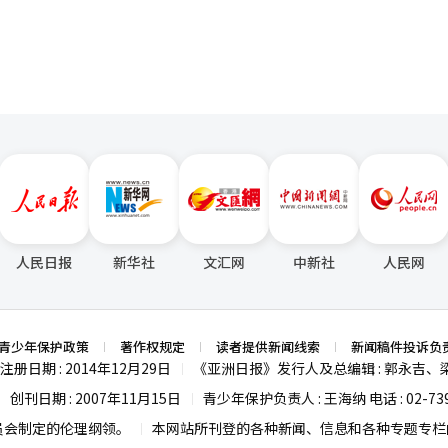
门广场新开设的“感恩花园”是最后的目的地。感恩花园是一个缅怀6·
在光化门这一韩国历史的心脏地带，体现了不忘分裂民族的痛苦历史和对
战国）的崇高奉献。特别是部分雕塑使用了参战国直接捐赠的石材，增强了
下设有沉浸式媒体展览空间“自由厅”，
忆与泪水，以及从废墟中崛起的韩国的辉煌成长，留下深刻的余韵。 随行的首尔
在李舜臣将军和世宗大王雕像守护的光化门广场，感恩花园和地下媒体艺
步强调：“当我们在国外旅行时看到太极旗时感到亲切和感动，外国游客
国家的国旗时，也会感受到珍贵的感动。”这让人深刻体会到艺术与空间
人民日报
新华社
文汇网
中新社
人民网
算浪费，因为这让人充分感受到光化门600年的历史、严德文建筑师的哲
背后的世界，满怀期待地等待着。
青少年保护政策
著作权规定
读者提供新闻线索
新闻稿件投诉负
注册日期 : 2014年12月29日
《亚洲日报》发行人及总编辑 : 郭永吉、
|
创刊日期 : 2007年11月15日
青少年保护负责人 : 王海纳 电话 : 02-739
|
|
员会制定的伦理纲领。
本网站所刊登的各种新闻、信息和各种专题专栏内
|