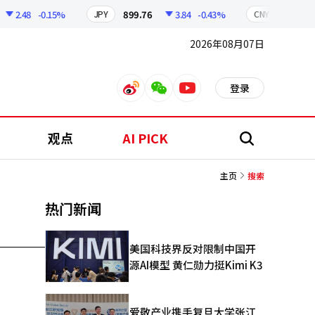
2.48
-0.15%
899.76
3.84
-0.43%
210.96
JPY
CNY
2026年08月07日
登录
weibo
weixin
youtube
观点
AI PICK
搜
索
主页
搜索
热门新闻
美国科技界反对限制中国开
源AI模型 黄仁勋力挺Kimi K3
爱敬产业携手复旦大学张江