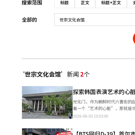
搜索范围
标题
正文
标题+正文
全部的
‘世宗文化会馆’
新闻
2
个
探索韩国表演艺术的心
光化门，作为朝鲜时代六曹街的
着一个“艺术的心脏”，那就是世宗文化会馆。 在上个月28日，我参加了一个
常常忽视的巨大建筑的隐秘后场。
2026-06-03 15:03:00
播柳静雅的平静解说下，打开那
众绝对无法进入的秘密空间。适应了陌生的环境
【BTS回归D-39】首
馆合作的这个项目，观众得以同