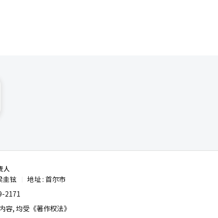
25战争参
参战国的敬
空间的象征
术的结合，
在这个先辈
如何抚慰痛
学，以及艺
责人
梁圭铉
地址 : 首尔市
|
-2171
容, 均受《著作权法》