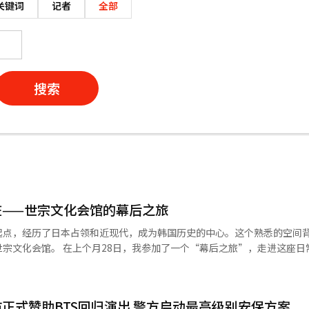
关键词
记者
全部
搜索
脏——世宗文化会馆的幕后之旅
起点，经历了日本占领和近现代，成为韩国历史的中心。这个熟悉的空间
“幕后之旅”，走进这座日常生活中
华丽舞台背后，为了创造完美瞬间所付出的努力和岁月的痕迹，令人感慨。 在
扇紧闭的门，舞台的另一面在华丽的灯光和掌声的掩盖下显露无遗。这是
后，奇妙的颤动和感动随之而来。 通过首尔旅游基金会与世宗文化会
尔市正式赞助BTS回归演出 警方启动最高级别安保方案
时了解表演艺术的诞生现场和历史的痕迹。这不仅仅是走马观花的旅游，