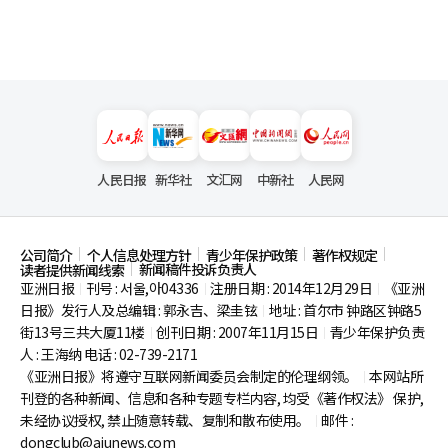
人民日报
新华社
文汇网
中新社
人民网
公司简介
个人信息处理方针
青少年保护政策
著作权规定
新闻稿件投诉负责人
读者提供新闻线索
亚洲日报
刊号 : 서울,아04336
注册日期 : 2014年12月29日
《亚洲
|
|
|
日报》发行人及总编辑 : 郭永吉、梁圭铉
地址 : 首尔市
钟路区钟路5
|
街13号三共大厦11楼
创刊日期 : 2007年11月15日
青少年保护负责
|
|
人 : 王海纳 电话 : 02-739-2171
《亚洲日报》将遵守互联网新闻委员会制定的伦理纲领。
本网站所
|
刊登的各种新闻、信息和各种专题专栏内容, 均受《著作权法》
保护,
未经协议授权, 禁止随意转载、复制和散布使用。
邮件 :
|
dongclub@ajunews.com