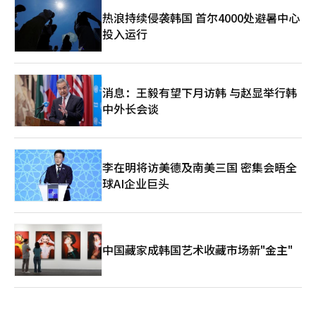
热浪持续侵袭韩国 首尔4000处避暑中心
投入运行
消息：王毅有望下月访韩 与赵显举行韩
中外长会谈
李在明将访美德及南美三国 密集会晤全
球AI企业巨头
中国藏家成韩国艺术收藏市场新"金主"