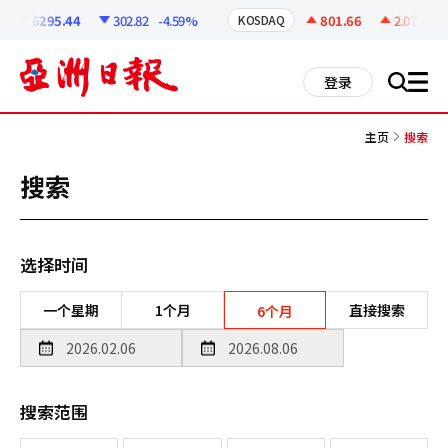
코
인
6295.44
302.82
-4.59%
801.66
2.07
+0.2
KOSDAQ
정
보
all
登录
搜
men
索
主页
搜索
搜索
选择时间
一个星期
1个月
直接搜索
6个月
搜索范围