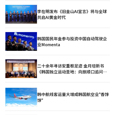
李在明发布《旧金山AI宣言》将与全球
共启AI黄金时代
韩国国民年金参与投资中国自动驾驶企
业Momenta
二十余年寻访安重根足迹 金月培新书
《韩国独立运动圣地：向旅顺口追问历
史》出版
韩中航线客运量大增成韩国航空业"香饽
饽"