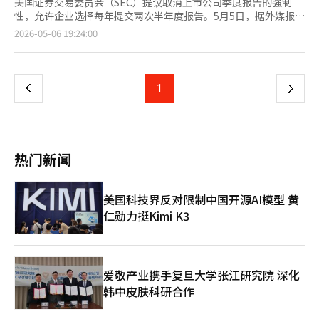
美国证券交易委员会（SEC）提议取消上市公司季度报告的强制
性，允许企业选择每年提交两次半年度报告。5月5日，据外媒报
道，SEC当天发布声明，建议修改规定和表格，使上市公司可以选
页
2026-05-06 19:24:00
择提交半年度报告而非季度报告。目前，美国上市公司每个财年需
提交三份季度报告和一份年度报告。若新规通过，企业可选择提交
一
一份半年度报告和一份年度报告。选择半年度报告的公司需使用新
表格“Form 10-S”提交，提交期限根据企业的披露等级在财年上
上
1
下
半年结束后40天或45天内。SEC表示，此次修改旨在为企业和投资
者提供灵活性，以选择最适合的报告周期。SEC计划修改适用于定
一
期报告、注册声明和委托书披露的财务报表要求“规章S-X”，以
反映新的半年度报告选项，并简化现有财务报表要求。SEC委员保
页
罗·阿特金斯在声明中表示，“SEC规定的僵化性限制了企业和投
热门新闻
资者自行决定最合适的中期报告周期。若今日提议的修改案最终通
过，将为企业提供更大的监管灵活性。”该提案将在联邦公报发布
后60天内征求意见，然后提交SEC投票决定。此前，美国总统唐纳
美国科技界反对限制中国开源AI模型 黄
德·特朗普曾在去年9月表示，企业不应被迫进行季度报告，而应
仁勋力挺Kimi K3
进行半年度业绩报告。《华尔街日报》在今年3月报道，SEC正在
准备相关提案。然而，投资者担心减少业绩报告可能降低企业的经
营透明度和可信度。美国投资公司协会（ICI）当天发表声明
称，“在减少不必要的合规负担和维持支持投资者信任的披露体系
质量之间取得平衡至关重要。”※ 本报道经人工智能（AI）系统翻
爱敬产业携手复旦大学张江研究院 深化
译与编辑。
韩中皮肤科研合作