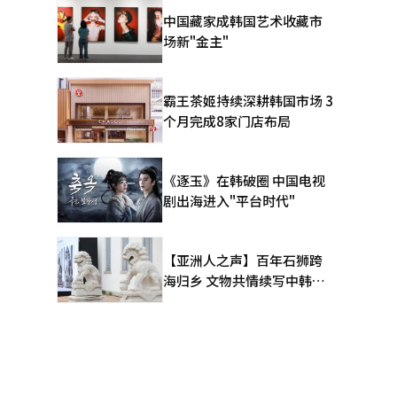
中国藏家成韩国艺术收藏市
场新"金主"
霸王茶姬持续深耕韩国市场 3
个月完成8家门店布局
《逐玉》在韩破圈 中国电视
剧出海进入"平台时代"
【亚洲人之声】百年石狮跨
海归乡 文物共情续写中韩人
文新篇