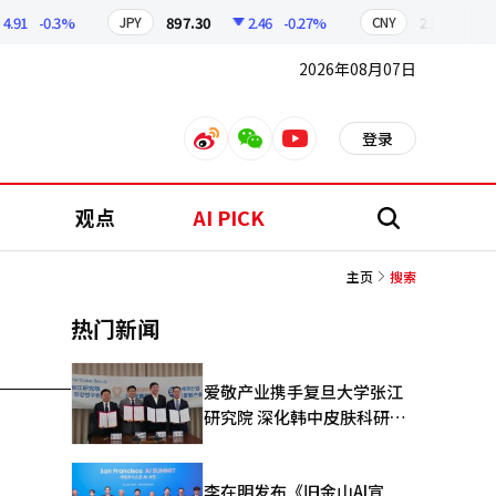
.91
-0.3%
897.30
2.46
-0.27%
210.59
JPY
CNY
2026年08月07日
登录
weibo
weixin
youtube
观点
AI PICK
搜
索
主页
搜索
热门新闻
爱敬产业携手复旦大学张江
研究院 深化韩中皮肤科研合
作
李在明发布《旧金山AI宣