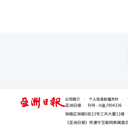
亚
公司简介
个人信息处理方针
洲
亚洲日报
刊号 : 서울,아04336
|
|
日
报
钟路区钟路5街13号三共大厦11楼
《亚洲日报》将遵守互联网新闻委