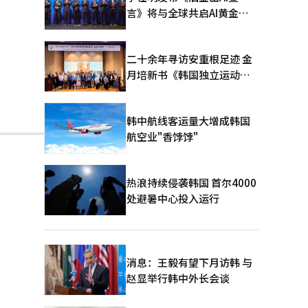
言》将与全球共启AI黄金时
代
二十余年寻访安重根足迹 金
月培新书《韩国独立运动圣
地：向旅顺口追问历史》出
版
韩中航线客运量大增成韩国
航空业"香饽饽"
热浪持续侵袭韩国 首尔4000
处避暑中心投入运行
消息：王毅有望下月访韩 与
赵显举行韩中外长会谈