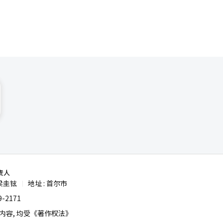
责人
梁圭铉
地址 : 首尔市
|
-2171
容, 均受《著作权法》