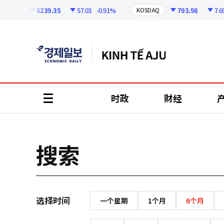
코
인
6239.35
57.03
-0.91%
793.98
7.69
KOSPI
KOSDAQ
정
보
时政
财经
all
menu
搜索
选择时间
一个星期
1个月
6个月