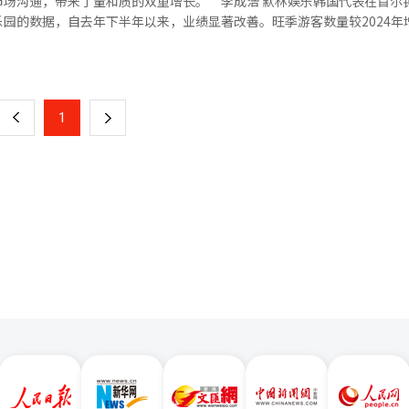
市场沟通，带来了量和质的双重增长。”李成浩 默林娱乐韩国代表在首尔
和“乐高汉堡”是乐园的经典美食，深受游客喜爱。◆酒店内的冒险继续
园的数据，自去年下半年以来，业绩显著改善。旺季游客数量较2024年
室内活动，包括“寻宝”活动和“乐高创意工作坊”。酒店的154间客
。李代表表示，“增长趋势在今年第一季度继续保持，显示出积极的复苏态
页
入住当天上午11点起，游客可通过现场二维码预约室内活动。乐高乐园的
高”本质和核心目标群体“儿童和家庭”的营销策略。李代表指出，“去
前结束。◆业绩增长，酒店周末预订率达90%，今年前景乐观乐高乐园的
的本质，与市场沟通，形成了差异化的元素。”今年，乐高乐园以“儿童
一
同比增长130%，酒店周末预订率达90%。乐高乐园计划在未来五年内
多样化的季节活动。3月20日，将推出“全力忍者”活动，庆祝乐高热门
区域。乐高乐园的代表表示，将通过提高内容质量和客户服务，继续实现增
上
1
下
沉浸式活动，如印章集会，体验成为忍者的乐趣。乐高乐园还与RWS合作
与编辑。
增忍者主题饮品，提升乐高乐园的沉浸感。李代表表示，“我们正在开发
一
”此外，5月将与LG U+联合举办“乐高乐园跑”活动。夏季将首次为儿
客。李代表透露，“将结合乐高IP，带来不同的乐趣。”为了降低家庭
页
。将全球标准的“24个月以下免费入场”扩展为“36个月以下”。此外
洋水族馆合作，推出新的综合年票。李代表承诺，“今年我们将继续努力，
别场所。”※ 本报道经人工智能（AI）系统翻译与编辑。