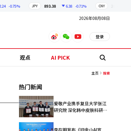
24
-0.75%
893.38
6.38
-0.71%
209.17
JPY
CNY
2026年08月08日
登录
weibo
weixin
youtube
观点
AI PICK
搜
索
主页
搜索
热门新闻
爱敬产业携手复旦大学张江
研究院 深化韩中皮肤科研合
作
李在明发布《旧金山AI宣