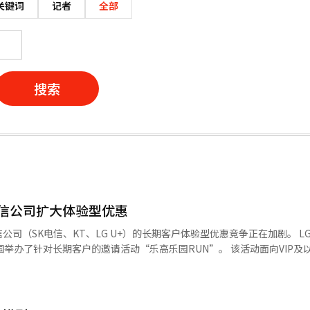
关键词
记者
全部
搜索
通信公司扩大体验型优惠
SK电信、KT、LG U+）的长期客户体验型优惠竞争正在加剧。 LG U+于5月
长期客户的邀请活动“乐高乐园RUN”。 该活动面向VIP及以上会员，
年的客户，参与者在乐高角色的陪伴下，沿着乐高乐园附近的湖边约5公里
高乐园的一日通行证和乐高产品及纪念T恤等参与纪念品。 此次活动是LG
”的一部分。LG U+围绕其主要会员“U+2+”不断扩展长期客户专属
每月特别礼物、免费观赏音乐剧《兰比卡》、邀请前往华潭森林等活动。预