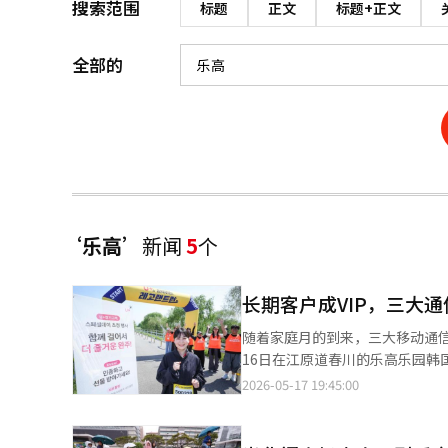
搜索范围
标题
正文
标题+正文
全部的
‘乐高’
新闻
5
个
长期客户成VIP，三大
随着家庭月的到来，三大移动通信公司（
16日在江原道春川的乐高乐园韩国举办了针对
邀请了4000名使用服务超过五
2026-05-17 19:45:00
跑步。完成活动后，参与客户将获得乐
U+全年运营的“长期客户邀请计划
容，自今年初以来，陆续推出了