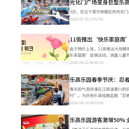
光化门广场变身巨型乐
还将与乐高乐园合作举办家庭水上活动。 LG U+市场营销集团长张俊英（常务）表示：“我
3日，在位于首尔钟路区的光化门
提供超越简单折扣或一次性优惠的、能够在日
10年以上的长期客户参加“森林
2026-05-03 23:52:45
日，共邀请了1800多名客户，活
划在“森林假期日”之后，逐步扩大美食、游乐
户项目“邀请梦想”的5月优惠活
11街推出‘快乐家庭周
自由通行证。该活动针对家庭客户进
由于物价上涨，11街推出大规模
通信公司相继加强长期客户体验
乐家庭周’促销活动，涵盖儿童
高效。通过现场体验型活动提升
扣、直播和独家赠品等多种优惠。 
2026-04-22 00:46:33
图。 ※ 本报道经人工智能（A
器人‘Legnum Robot’将优惠
高可享61%折扣。 针对实用型
乐高乐园春季节庆：忍
通过‘极速配送’服务，午夜前
家庭月必备品也有特价。 针对儿
春天的气息弥漫在江原道春川的
播，23日举办‘乐高一日大促’
村”。为庆祝乐高经典主题“忍者”
玩具类别消费超过5万韩元的顾客
动，游客们脸上挂满了笑容。◆
2026-04-10 09:03:00
品消费最多的顾客将获赠价值25
验活动。每天上午10点，乐园
的情况下，我们将通过丰富的商品
与“旋转舞会”，与角色一起舞动
乐高乐园游客激增50%
乐趣。孩子们还可以参与“忍者
必游项目，游客可以体验到旋转