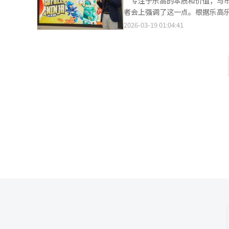
“专注于乐高的本质和价值，与
的特色美食。“凯的苹果薯条”
者会上强调了这一点。根据乐高乐
意工作坊乐高乐园酒店提供丰富的
50%，年票销售也增长了三倍
2026-03-19 01:04:41
题设计，激发孩子们的想象力。
成果归功于乐高乐园专注于“乐
活动反响热烈，周末预约常常提
始，我们的营销策略专注于乐高
显著的业绩增长。去年门票销售量
造力、沉浸体验”为关键词，推出
投资，扩展新的游乐设施和主题
者”诞生15周年。游客可以参与
报道经人工智能（AI）系统翻译
质量。餐饮方面也积极改善，新
单，使用餐成为一种愉快的体验。
全的“水炸弹”活动，吸引全年游
门槛，乐高乐园提供了惊人的优惠
默林娱乐旗下的COEX和釜山海
园韩国成为家庭留下珍贵回忆的特