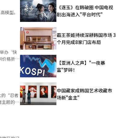
《逐玉》在韩破圈 中国电视
乐高模型。
剧出海进入"平台时代"
日至18
。SKT计
霸王茶姬持续深耕韩国市场 3
乐园，提供
个月完成8家门店布局
动
前举办‘快
新客户更为
供价格折
础的战略意
【亚洲人之声】"一夜暴
d的健康机
富"梦碎！
方翻新产品最
精华等，
馨和红包等
中国藏家成韩国艺术收藏市
专题直
大的“忍者
场新"金主"
底前，在
忍者主题的活
乐高活动商
了丰富的体
在物价高涨
游客可以参
成为忍者的
游乐设施是
本季新推出