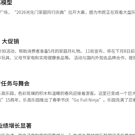
高模型
们正在将营销能力集中在
广场，“2026光化门家庭同行庆典”拉开大幕，图为市民正在观看大型
常生活中持续感受到的差异化体验上。” 此前，SKT在今年春季邀请了
假期日”，在爱宝乐园的私密自然体验空间“森林营地”举办活动。从5月3
动已进入第五个季节，今年的报名竞争率达到了636:1，成为常态化的项目
园、演出等长期客户专属的优惠。 KT也在本月开展了体验型长期客
动，邀请了300名使用移动、互联网和电视服务超过五年的客户前往爱宝
’大促销
行策划，现场还设有长期客户专属的拍照区和社交媒体互动抽奖活动。 三大移
折扣活动，帮助消费者准备5月的家庭月礼物。 11街宣布，将在下月8日
型优惠，反映出在移动网络运营市场饱和的情况下，保留现有客户比吸引
节玩具、父母节家电和实用健康食品等。 活动与国内外知名品牌合作，提
客户忠诚度的方式逐渐成为主流，同时也反映出公司希望稳定现有用户基
特别是为父母准备的按摩器材，将以优惠价格出售。28日，Bodyfrien
I）系统翻译与编辑。
54万韩元。 品牌如‘New Falcon’和‘Da Vinci AI’的热门产品和官
消费者，提供2万至3万韩元的性价比健康食品，如高档鹿茸、黑参、黑山羊
者任务与舞会
下单可次日免费送达。 雪花秀等抗衰老化妆品、路易威登等奢侈品、康乃
童节，与全球玩具品牌‘乐高’展开大规模合作。22日中午12点进行乐高
乐高乐园，色彩斑斓的积木和温暖的春风迎接着游客。这里已变成一个巨
，热门系列产品最高可享30%折扣。 玩具购买者还可享受丰富优惠。本月
15周年，乐高乐园推出了春季节庆“Go Full Ninja”。乐园充满了
，每天可先到先得领取4000韩元折扣券。 特别是在26日前的活动期间，
从表演到游乐设施和美食，丰富的“忍者之旅”这个春季，乐高乐园提供
万韩元的‘乐高技术迈凯伦F1赛车’。 11街营业集团长高光日表示：“
开园时，忍者角色“劳埃德”和忍者舞者的表演吸引了游客的目光。随后，
和优惠，攻占4至5月的礼品市场。”
。主要表演“忍者仪式”在每天下午5点30分举行，游客可以亲身体验
 业绩增长显著
印章集”活动，完成任务后获得15周年纪念徽章。乐园内的“旋风忍者”
的刺激感。乐园的美食也不容错过。“忍者飞镖派”和“樱花吉事果”是