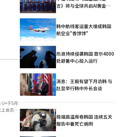
言》将与全球共启AI黄金时
代
韩中航线客运量大增成韩国
航空业"香饽饽"
热浪持续侵袭韩国 首尔4000
处避暑中心投入运行
消息：王毅有望下月访韩 与
赵显举行韩中外长会谈
的路线进行
极端高温席卷韩国 连续五天
报告中暑死亡病例
的体验型内
计在8月