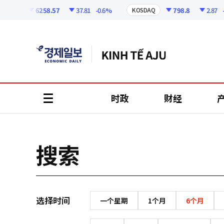
코
인
6258.57
37.81
-0.6%
798.8
2.87
-
OSPI
KOSDAQ
정
보
时政
财经
all
menu
搜索
选择时间
一个星期
1个月
6个月