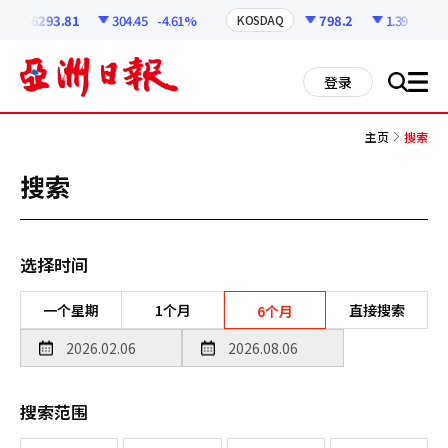
코
인
6293.81
304.45
-4.61%
798.2
1.39
-0.17%
KOSDAQ
정
보
all
登录
搜
men
索
主页
搜索
搜索
选择时间
一个星期
1个月
直接搜索
6个月
搜索范围