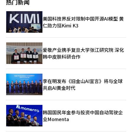
统，发展自己的内容，随时可能面临挑战。” 他提出的解决方案
热门新闻
的价格无法接受。 宋议员引入了乐天参与竞标，促使两家大型零
干预的事实时表示：“今后也不会犹豫进行追加的协作干预。”财
是通过“交叉销售”增加消费，并通过“升级销售”提高服务质
售企业之间形成实质性竞争，最终仁川市以9000亿韩元的价格出
务官员三村纯在同一天上午对记者表示：“这次的协作干预可以说
量。 “游客不仅要到演出场所，还要体验当地的美食、街道和独
售了客运站。他解释称，若包括相关税收，财政效益约为9200亿
是美日货币联盟的完成形。”美日协作干预是自2011年东日本大
特故事。”因此，旅游公社也在与娱乐公司和地方旅游内容进行策
美国科技界反对限制中国开源AI模型 黄
韩元。 宋议员强调，这一案例展示了他在不以低价出售地方政府
地震后15年来首次，日元买入干预则是自1998年亚洲金融危机以
划。 医疗旅游和MICE也被视为增加地方停留和消费的领域。朴成
仁勋力挺Kimi K3
资产的情况下，通过竞争获得合理价格的谈判能力和危机管理能
来28年来首次。这种措施通常限于类似地震或金融危机等特殊情
赫表示：“过去提到医疗旅游时，大家只想到整形外科，但现在已
力。 他认为，担任仁川市市长的经历在中央政治中也可以成为重
况。日本财政部的一位官员表示：“经济上现在是平时，即使不是
经不再是这样。”从重症治疗到健康检查、牙科等领域的范围都在
要资产。曾经运营地方政府的政治家，能够理解政策如何在现场执
特殊情况进行协作干预也是新的标准。” 美日间协作干预的基础
扩大，去年医疗游客首次突破200万人。公社最近完成了中亚的路
行，以及预算和行政组织如何运作。 他表示：“政治不是仅靠口
是去年9月两国财政部长发布的联合声明。声明中提到，如果汇率
演，并计划在9月举行针对蒙古金融和矿业企业的说明会。 包括医
号来进行的。”必须具备理解经济、行政和预算的能力，并有解决
过度或无序波动，将不排除进行干预。实务协调是在此之后开始
爱敬产业携手复旦大学张江研究院 深化
疗旅游在内的健康与美容旅游正在快速增长。去年这一领域的游客
实际危机的经验，才能支持李在明政府的成功。 目前，民主党党
的。贝森特部长在一个月后的10月与片山财政大臣首次会面时，提
韩中皮肤科研合作
消费达到2.5662万亿韩元，较2023年的9289亿韩元增长了约三
代表选举正呈现出郑青来前代表与金敏锡前总理的两强局面。截至
出以日本持有的美国国债作为担保来筹集美元的方式。《读卖新
倍。旅游公社认为，个别游客（FIT）的增加是这一增长的主要原
3日，权利党员的累计第一轮得票率为郑候选人45.51%，金候选人
闻》称，当时日本政府相关人士将其视为未来美日协作干预的提
因。 他提到，在担任广告公司期间，亲眼见证了全球最大移动通
44.52%，宋候选人9.97%。 尽管第一轮得票率较低，宋议员认为
案。美国联邦储备系统的“外国·国际货币当局目标回购协议”使
信展会“MWC”对西班牙巴塞罗那地区经济的影响。 “我在巴塞
由于偏好投票制的特性，最终结果无法预判。他表示，即使自己在
得在不将美国国债出售到市场的情况下也能借到干预所需的美元。
罗那亲眼见证了MICE对城市复兴的力量。这可能是克服地方消亡
李在明发布《旧金山AI宣言》将与全球
第三轮被淘汰，支持者的第二轮票也可能决定最终胜者，并且在剩
今年1月是第一个关键时刻。由于日元和日本国债同时被抛售，出
危机的重要钥匙。” 今年，旅游公社与首尔、京畿、仁川、釜
余的地区巡回选举中可能会创造逆转的机会。 自2000年进入国会
共启AI黄金时代
现了“日本抛售”的现象，贝森特部长开始考虑协作干预。《日本
山、大田、大邱、济州和高阳等8个地区的会议局建立了合作体
以来，宋议员在仁川计阳地区连任五届，并于2010年当选仁川市
经济新闻》报道，一位美国官员表示：“如果日本方面有请求，这
系，并创建了一个共享国际会议信息的合作平台。 ◆ 机场、港
市长。2021年，他担任民主党代表，并在今年6月通过仁川延寿甲
时可能会进行协作干预。”然而，由于高市内阁解散，导致政治空
口、邮轮、渡轮，拓宽通道 在地方旅游领域，公社致力于利用地
补选重返国会，成为仁川首位六届议员。 进行采访的国会议员会
白而未能实现。相反，美国单独向金融机构询问汇率水平，表达了
方机场和港口作为通道。 今年4月成立的“地方机场国际旅游枢纽
馆818号也是李在明总统担任国会议员时使用的空间。宋议员在通
干预意向的“汇率检查”，日元对美元汇率在五天内下降了约5日
韩国国民年金参与投资中国自动驾驶企
化工作组”以清州和大邱机场为试点，正在进行国际航线引进和旅
过补选重返国会后接管了这个议员办公室。他在此强调自己是支持
元。协作干预的最终协调是在贝森特部长5月单独访日，与片山财
游产品开发。已引进和支持11条不定期国际航线，共356个航班，
业Momenta
李在明政府成功的合适人选。 宋议员表示：“我有领导地方政府
政大臣和高市早苗总理会面时开始的。 日元贬值对美国也产生负
上半年清州机场入境人数同比激增109%，约为6.2万人，大邱机场
和执政党的经验，像当年运营危机中的仁川一样，基于经验和政策
面影响 美国也难以任由日元贬值。日元贬值可能会助长美元升
约为5.7万人。 “如果从清州机场入境后直接乘坐SRT前往首尔，
能力，推动李在明政府的成功和民主党的总选胜利。” ※ 本报道