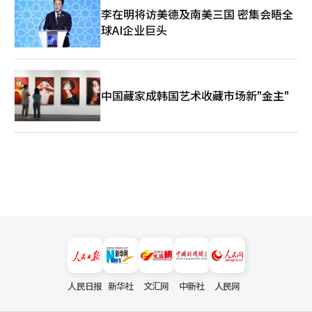
制。然而，这次的前提发生了变化。日本通过美联储的回购协议制
李在明将访美德及南美三国 密集会晤全
AI将查找相关数据并组合，以易于理解的形式呈现，计划在2027
度可以持续获得资金。美国这次虽然出售了欧元，但如果动用美元
年底推出测试版。 分散在各地的会员服务也将整合到“访问韩
球AI企业巨头
出售，干预资金实际上没有上限。SMBC日兴证券的高级利率和外
国”平台。计划在2027年下半年完成13个B2C网站的整合，将现
汇策略师丸山林人表示：“如果以出售美元购买日元的方式，美国
有约160万的会员增加到1000万。 朴成赫将数据实验室和整合会
可以无限制地进行干预，日元升值的可能性也不能排除。”这使得
员信息视为韩国旅游的核心资产。他认为，游客的兴趣和使用行为
日元卖出头寸的建立变得更加困难。 然而，仅靠干预能否完全扭
积累的数据将使旅游营销更加精准，提供个性化的导览服务。公社
转日元贬值的趋势仍然不明朗。大和证券首席市场经济学家山本健
计划在2028年前建立基于AI的下一代旅游导览综合平台。 “会员
中国藏家成韩国艺术收藏市场新"金主"
司表示：“日元买入干预只是为日元贬值的进程争取时间，并不能
数据的积累将使‘访问韩国’和数据实验室成为不可替代的韩国旅
改变贬值趋势。”他预测：“效果不会持久。”美国可能将下一个
游资产。”※ 本报道经人工智能（AI）系统翻译与编辑。
施压目标指向日本银行。贝森特部长在日本银行决定于上个月31日
维持政策利率不变时在社交媒体上表示：“期待在8月底的主要20
国（G20）财长和央行行长会议上与日本银行行长上田和夫会
面。”三菱UFJ银行首席分析师井野哲平表示：“原本预计的9月
加息情景的确定性更高了。”※ 本报道经人工智能（AI）系统翻译
与编辑。
人民日报
新华社
文汇网
中新社
人民网