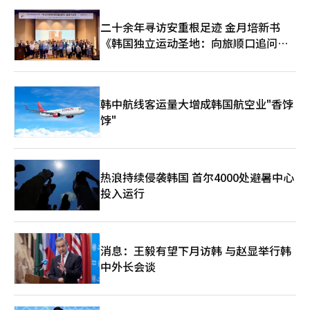
值，从而降低美国制造业的价格竞争力。更大的担忧是利率。在日
地方就没有收益。” 为避免这种情况，公社开发了连接忠清地区
经人工智能（AI）系统翻译与编辑。
本，由于财政不安，长期利率一度升至近30年来的2.9%，而美国
和庆尚地区的超大旅游路线35条，并挖掘了333个地方特色内容，
二十余年寻访安重根足迹 金月培新书
30年期国债利率一度达到5.2%，创下近19年来的最高水平。《日
作为海外市场营销指南进行分发。公社还在努力通过邮轮和渡轮吸
《韩国独立运动圣地：向旅顺口追问历
本经济新闻》报道称，日本的利率上升引发了美国国债市场的连锁
引游客。 “进入韩国的通道有三个：机场、邮轮和渡轮。我们正
反应，令美方当局感到警惕。即使日本为了筹集干预资金而大量抛
史》出版
在同时整治这三条通道。” 最近与中国青岛的五大渡轮公司代表
售美国国债，结果也是一样。美联储的回购协议制度在支持日元防
进行了洽谈，并在以丽水为中心的新港口旅游协作体也正在新建。
御的同时，减少了对美国国债市场的冲击。 据《日本经济新闻》
以清州和大邱为起点的地方旅游协作体计划在年底前扩展到全国。
报道，美国在上个月31日的协作干预中，按照日本的美元抛售和日
被称为“半价旅行”的地方爱心假期支持项目也在同一趋势下进
韩中航线客运量大增成韩国航空业"香饽
元买入的步伐，出售欧元购买日元。即用出售欧元获得的资金购买
行。今年约有20万人申请，参与者中有81.2%表示“如果没有这个
饽"
日元。通过不出售美元，避免了对美国国债市场的影响，也避免了
项目，他们不会选择该地区”。去年，数字旅游居民证也带来了约
被视为使自国货币贬值的干预。市场传达了这不是改变美元政策，
409亿韩元的地方消费。但朴成赫表示：“促销只是吸引游客的契
而是帮助纠正日元贬值的信号。 动用的资金规模也非常罕见。
机，真正让他们再次光临的力量在于内容。” ◆ 旅游创业与人工
《朝日新闻》估计，日本政府和日本银行在7月31日的干预规模为
智能，下一阶段是什么 公社通过新加坡、东京和曼谷的海外旅游
5万亿至6万亿日元。《日本经济新闻》称，根据日本银行在3日公
热浪持续侵袭韩国 首尔4000处避暑中心
企业支持中心，帮助国内旅游企业拓展海外市场，并计划将业务扩
布的当座存款余额预测，预计干预规模为5万亿日元。前一天30日
展到越南和马来西亚。“海外拓展不能是一次性的成果，关键是要
投入运行
也估计投入了约6万亿日元，因此两天的总额可能达到11万亿至12
在当地建立可持续的盈利模式。” 他指出，国内旅游行业尚未出
万亿日元。这一规模与日本在今年4月至5月一个多月内投入的11
现全球独角兽企业，这是一个令人遗憾的地方。因此，他提出
万7349亿日元相当。 此次协作干预的目标是对冲基金等投机势
了“生命周期培育总体规划”作为替代方案。计划将原本分散的支
力。时机也经过计算。《朝日新闻》报道称，日本政府相关人士表
持项目整合为一个系统化的培育流程。 朴成赫强调：“从企业发
消息：王毅有望下月访韩 与赵显举行韩
示：“投资者们进入假期，干预效果显著的时机。”即是在交易量
掘开始，到初期空间和资金支持、企业间匹配的实证项目、投资引
中外长会谈
减少、汇率大幅波动的时候进行干预。 还有另一个考量。市场上
入，最后支持海外分支机构的建立，整个过程需要形成一个连贯
一直存在日元买入干预效果难以持久的认知。进行日元卖出干预
的‘终身关怀’。” 公社将在9月的旅游创业网络活动“连接
时，政府可以通过发行短期国债轻松筹集资金，但进行日元买入时
周”上与行业分享这一全球独角兽企业培育蓝图。 朴成赫还在加
则需要出售持有的美国国债等来筹集美元，因此外汇储备存在限
速人工智能（AI）和数据的应用。首先，利用者自然语言提问时，