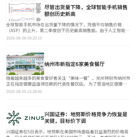
金现货(99.99%·1kg)日均交易量为218,708克，较6月(451,831
Lumentum的首席执行官迈克尔·赫尔斯顿最近也警告称，铟化
的附加税率，因此在5月9日之前出售房产的多套房者在税率上仍然
克)下降了51.6%。日均交易金额也降至426亿5,900万韩元，较上
尽管出货量下降，全球智能手机销售
铟供应不足可能成为未来AI产业的最大瓶颈。他指出，铟化铟的短
更为有利。然而，依赖政府结束政策而急于出售或制定持有策略的
月(934亿7,100万韩元)减少了54.4%。与今年1月(1,011,913克
额创历史新高
缺将导致比内存半导体短缺更为严重的情况。 对此，中国业内人
纳税者，面临着仅数月内决策前提的改变。 资本利得税不仅影响
·2,337亿6,400万韩元)相比，交易量下降了78.4%，交易金额下
士表示：“美国最终不可能实施对中国光模块的禁令。”中国一家
房产的出售与否，还关系到出售时机、价格、贷款偿还及后续资金
降了81.8%，显示出投资热情大幅减退。 这种下降趋势在本月仍在
全球智能手机市场在出货量下降的情况下，凭借平均销售价格
证券公司的研究团队断言：“这种措施几乎不可能实现。” 面对
运用计划。尽管税率并不完全相同，但政府在明确表示不再放宽后
继续。8月(1日至4日)的日均交易量为89,589克，交易金额仅为
（ASP）的上升，第二季度创下历史最高销售额。由于人工智能
美国对中国的技术制裁和高关税，中国在去年通过稀土资源打击了
又降低负担，这一举动被指责降低了政策的可预测性。 相比税制
166亿8,300万韩元。黄金现货价格自1月29日创下的26万9,810韩
（AI）时代内存价格飙升，智能手机制造商纷纷提高产品价格，市
2026-08-06 00:20:10
美国的要害，这些资源掌握在新能源、电动车和高端武器产业的命
改革本身，更重要的是保护现有用户和纳税者的选择。对于已加入
元的年内高点以来持续下滑，至上月30日收盘时创下18万5,990韩
场迅速从“数量竞争”转向“价值竞争”。苹果和三星电子在高端
脉中。 随着AI产业的发展，AI数据中心已成为国家竞争力的关键。
的产品或根据政府政策进行的资产处置，必须承认原有规定，并制
元的年内低点。 黄金相关ETF也在持续流出资金。根据Koscom
产品销售扩大和成本竞争力的基础上保持了增长，而中低价产品占
而掌控这一数据中心命脉的又是中国。光模块和铟化铟，成为中国
定充分的过渡措施，以减少政策变化带来的混乱。 ※ 本报道经人
ETF检查，最近一个月内，商品ETF中个人投资者的净卖出第一位
比较高的中国厂商则面临成本压力和需求减缓的双重困境。根据市
掌握的新战略资产。※ 本报道经人工智能（AI）系统翻译与编辑。
工智能（AI）系统翻译与编辑。
是“ACE KRX黄金现货”，净卖出265亿韩元。“TIGER KRX黄金
场调研公司Counterpoint Research的数据显示，2026年第二季
纳州市新指定6家美食餐厅
现货”也以129亿韩元的净卖出位列第四。在所有ETF中，这两者
度全球智能手机市场销售额达到1090亿美元，同比增长7%，创下
分别排名个人投资者净卖出的第15位和第36位。无论是实物黄金
第二季度历史最高纪录。尽管出货量有所下降，但ASP较去年上涨
市场还是黄金ETF，资金流出现象普遍，黄金投资热度整体降温。
17%，达到400美元，推动了销售额的增长。ASP同样是第二季度
随着越来越多的美食爱好者关注“美味一餐”，光州特别市纳州市
证券界分析认为，黄金交易急剧减少的原因主要是投资情绪的低
历史最高水平。市场结构也在快速变化。过去，出货量的扩大是增
正在指定健康且值得信赖的代表性餐饮店。 为了营造地区健康的
迷，而非简单的价格调整。由于美国的紧缩政策和高市场利率持
长的关键，而现在高端产品占比的提升和价格上涨正在主导业绩。
饮食文化，促进美食旅游，今年完成了“纳州餐桌”指定商家的征
2026-08-05 22:28:00
续，黄金的投资吸引力下降，部分资金转向半导体等成长股，导致
由于AI服务器需求的增加导致内存供应不足和零部件价格上涨，智
集，并新选定了6家餐厅。 “纳州餐桌”是纳州市的代表性饮食文
流入黄金市场的资金减缓。 最真英，代信证券研究员表示：“黄
能手机厂商也越来越多地将成本压力反映在产品价格上。
化品牌，其核心价值为健康、安心和关怀，旨在指定具备优良口
金作为领先于经济的资产，通常会首先反映流动性，而黄金价格已
Counterpoint Research的首席研究员实皮·贾因表示：“全球
味、卫生条件、热情服务和合理价格的餐饮场所。 该品牌提升了
较今年高点下跌超过30%。”他认为，这反映了对政策利率上升的
智能手机市场已进入以价值增长为核心动力的阶段，出货量的增长
地区饮食文化的品质，并为“纳州500万旅游时代”奠定了基础。
兴国证券：地努斯价格竞争力恢复是
担忧。吴在英，KB证券研究员在最近的报告中分析称：“全球流
已不再是唯一目标。入门级市场正在缩小，成本压力加大，制造商
纳州市自2023年起，作为民选第8届的承诺项目，推进“纳州餐
关键，目标价下调
动性向半导体股票等部分资产集中，导致对黄金的投资也显得疲
们正集中于高端产品销售和大容量型号的比例提升。”他进一步指
桌”指定工作。 此次新指定的6家餐厅，使总数达到49家。 在今年
软。” 此外，在黄金价格面临不利环境的情况下，曾主导黄金购
出：“通过分期付款和以旧换新计划，智能手机制造商在新兴市场
的征集活动中，纳州地区经营超过3年的普通和休闲餐饮店共有23
兴国证券在5日表示，地努斯在美国市场面临着日益激烈的价格竞
买的中国个人投资者的购买热情也逐渐减退。最研究员提到，去年
中也提高了高端产品的可及性。”受益最大的企业是苹果。苹果在
家参与。 经过第一轮的书面审查、第二轮的现场评估和第三轮的