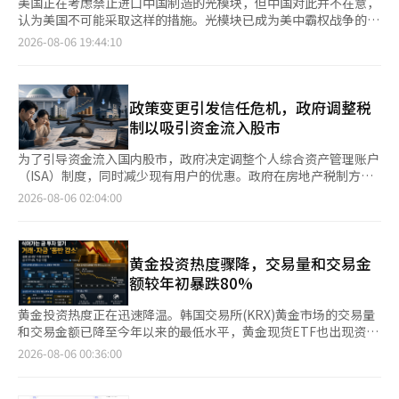
美国正在考虑禁止进口中国制造的光模块，但中国对此并不在意，
认为美国不可能采取这样的措施。光模块已成为美中霸权战争的新
战线，继稀土之后。 光模块是AI数据中心中连接GPU与GPU、服
2026-08-06 19:44:10
务器与服务器的核心部件。即使拥有再多的AI半导体，如果缺乏光
模块，数据中心也无法发挥其应有的性能。在AI产业中，光模块正
成为与半导体同等重要的基础设施。 中国在这一市场中已经占据
了压倒性优势。根据中国业内人士的说法，全球前十名光模块企业
政策变更引发信任危机，政府调整税
中有七家是中国公司，出货量市场份额约为70%。代表性企业包括
制以吸引资金流入股市
中际旭创、新易盛、天孚通信等。这些企业目前正在大规模生产
800G和1.6T级的超高速光模块，支持美国大型科技公司的AI数据
为了引导资金流入国内股市，政府决定调整个人综合资产管理账户
中心建设。 中国企业的竞争力并不仅仅在于价格低廉。光模块产
（ISA）制度，同时减少现有用户的优惠。政府在房地产税制方面
业的供应链涉及材料、光芯片、封装、组装和测试等多个复杂环
也重新修改政策，导致依赖政府公告进行投资和资产处置的纳税者
2026-08-06 02:04:00
节，必须有机连接。中国已建立了从铟原料的获取到铟化铟
不满情绪加剧。 根据财政经济部的消息，政府发布的《2026年税
（InP）晶圆、光器件和光模块生产的产业生态系统。大规模生产
制改革方案》提出了新设“生产性金融ISA”的内容，该方案将重
系统已建立，客户定制产品开发速度也很快。虽然美国企业的技术
点放在国内股市投资的优惠上。 生产性金融ISA将提供免税的利息
实力强大，但中国企业在生产规模和供应链方面占据了压倒性优
和股息收入以及长期运营的优惠，但取消一般ISA的未使用缴纳限
黄金投资热度骤降，交易量和交易金
势。 特别值得注意的是铟化铟。铟化铟是制造高速光通信激光器
额的结转，并将合同期限限制为最多5年。 目前，一般ISA的年缴
额较年初暴跌80%
和光探测器的关键材料。AI数据中心使用的800G和1.6T级光模块
纳限额为2000万韩元，未使用的金额可以转到下一年度。对于资
大多采用铟化铟基光器件。中国是全球最大的铟生产国和精炼国，
金紧张的用户来说，可以将限额积累到有资金时再使用，但一旦改
黄金投资热度正在迅速降温。韩国交易所(KRX)黄金市场的交易量
因此在铟化铟供应链中也拥有强大的影响力。这正是美国企业最为
革方案实施，未使用的限额将不再保留。在集中优惠于新产品的过
和交易金额已降至今年以来的最低水平，黄金现货ETF也出现资金
担忧的地方。 实际上，在今年5月，时任美国总统唐纳德·特朗普
程中，现有用户的灵活性将受到限制。 多套房者的资本利得税政
流出。由于美国的紧缩政策持续，以及去年推动黄金价格上涨的中
2026-08-06 00:36:00
的中国访问经济代表团中，光通信企业科赫伦特（Coherent）的
策也再次发生变化。政府在5月结束了对中高税率的暂缓，并强调
国个人投资者的购买力预计将减弱，短期内黄金投资情绪的恢复将
首席执行官吉姆·安德森也随行。外媒报道称，科赫伦特此行的目
不会再延长，但在三个月后，因房源增加，决定再次降低中高税
面临挑战。 根据8月5日韩国交易所的数据，7月KRX黄金市场的黄
的是为了确保铟化铟供应链。此外，另一家美国光通信企业
率。 此次改革并非完全排除中高税率的方式，而是适用一定水平