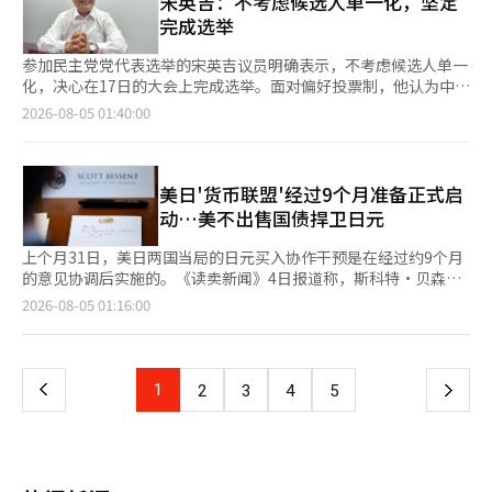
宋英吉：不考虑候选人单一化，坚定
但销售额分别下降了10%和11%。尤其是Vivo在主要厂商中ASP的
传，而是销售”……扩大市场以推动基础设施 朴成赫将自己在民
莫瑞太平洋的美容编辑店Aritaum的加盟店从2022年的522家减少
上涨幅度最高，但由于市场对价格敏感，销售下降未能得到遏制。
完成选举
间积累的营销经验应用于公社的工作中。 “在民间，基础设施建
到2024年的372家，下降幅度为28.7%。同一时期，Innisfree的
业界普遍认为，这两家公司都在将产品组合重心转向高端，以改善
成后不会无条件等待顾客的到来。我在地方走访时，听到最多的一
加盟店也从324家减少到190家，下降41.4%。 相比之下，在线化
盈利能力。预计下半年这一趋势将持续。由于AI内存供应不足和零
参加民主党党代表选举的宋英吉议员明确表示，不考虑候选人单一
句话就是‘只有游客来了，交通才会改善，住宿设施才会建
妆品市场仍在持续增长。国家数据处发布的《2026年6月在线购物
部件价格上涨的可能性较大，智能手机制造商的价格上涨和高端战
化，决心在17日的大会上完成选举。面对偏好投票制，他认为中途
设’。” 他将3000万的目标比作保龄球的中间瓶，强调必须明确
动态》显示，今年第二季度在线化妆品交易额达4.1577万亿韩元，
略将继续。供给将成为市场更大的制约因素，预计下半年智能手机
退选反而不利，并计划利用自己在地方自治团体和执政党领导的经
2026-08-05 01:40:00
中心目标，才能带动其他成果的跟进。 今年，来韩旅游市场持续
同比增长20.4%。6月的移动交易额为1.0036万亿韩元，占在线化
出货量的下降幅度将进一步扩大。因此，平均销售价格预计也将继
验，争取最后的逆转。 宋议员在上个月31日于首尔汝矣岛国会议
增长。今年上半年，来韩外国游客达到1071万人，同比增长
妆品交易总额的79.4%。 在实体店方面，Olive Young和大创正在
续上涨。※ 本报道经人工智能（AI）系统翻译与编辑。
员会馆与《亚洲经济》进行的采访中表示：“没有必要进行单一
21.3%。如果这一趋势持续，预计将超过去年的1894万的年记
吸收路店的需求。Olive Young的门店数量从2021年的1,265家增
化，我会坚持到底。” 此次民主党大会将适用偏好投票制。党员
录，接近今年的2300万目标。 朴成赫表示：“2200万的目标应该
加到去年的1,381家。今年6月底略微减少至1,367家，但仍比2021
们将对三名候选人进行偏好排序，如果第一轮投票没有候选人获得
美日'货币联盟'经过9个月准备正式启
可以轻松超越，个人认为2300万也是有可能的。”他密切关注入
年增加了8.1%。该品牌通过全国门店与在线商城的联动，提供商
过半数票，则将淘汰第三名候选人，并将其获得的第二名票重新分
动…美不出售国债捍卫日元
境人数、地方机场入境客增速、国际航班座位供应量、邮轮入境等
品排名、评价、当日配送和门店自取服务，逐渐成为化妆品流通平
配给剩下的两位候选人。 宋议员指出：“如果不坚持到底，反而
市场变化指标。 ◆ 韩国旅游也应该合理定价 他指出，随着市场的
台的重要角色。 大创则通过140多个品牌和2000多种5000韩元以
会造成损失。”他认为三位候选人都应坚持完成选举是合理的。
上个月31日，美日两国当局的日元买入协作干预是在经过约9个月
增长，韩国旅游面临的问题也不容忽视。最大的困扰是“首都圈集
下的产品，满足低价化妆品的需求。大创的门店数量从2021年的
他特别强调，自己曾担任过仁川市市长和民主党代表的经历是与其
的意见协调后实施的。《读卖新闻》4日报道称，斯科特·贝森特
中”和“价格竞争力”。 虽然首尔因人流涌入而担心过度旅游，
1,390家增加到2022年的1,442家，2023年达到1,519家，2024年
他候选人相比最大的竞争优势。 宋议员表示：“执政党的代表不
美国财政部长去年10月首次向日本方面提出了美元融资的方式。这
页
2026-08-05 01:16:00
但地方的住宿设施却严重不足。更大的问题是，低价产品的收益往
预计将增至1,576家，2025年将超过1,600家。大型化妆品公司和
仅要在立法上支持总统的施政，还要准确传达民意，补充总统的不
是一种在不出售美国国债的情况下筹集干预资金的方法。日本计划
往依赖于购物行程来弥补。 “韩国旅游现在应该自信地合理定
独立品牌纷纷推出大创专用的小容量产品，使其成为消费者轻松试
足，提出对策。”他认为：“在三位候选人中，能够最好地履行这
今后将继续通过这种方式来确保日元买入干预的资金。 日本政府
一
价。我们需要的不是削价竞争，而是内容的竞争。” 公社今年建
购的渠道。 无信和Cully也在扩大美容业务。无信的Mega Store成
一角色的人就是宋英吉。” 他接着说：“我曾领导过地方自治团
在7月30日单独进行了日元买入干预，31日则与美国进行了协作干
立了一个新的旅游服务检查体系，选拔了50名参与者组成的“网络
寿美容店入驻了500多个品牌，入驻品牌的在线日均交易额比之前
体，专业于经济，并且作为执政党代表支持政府的成功，这些经验
预。3日东京外汇市场上，日元对美元汇率一度降至155.20日元
检查小组”，负责检查全国主要旅游地的接待情况。检查结果将反
上
1
下
2
3
4
5
增长了约35%。Cully的2023年第一季度交易额也比去年同期增长
在危机情况下会产生更大的差异。” 宋议员所强调的代表性成就
（即日元升值），这是自5月初以来日元价值最高的水平。因此，
馈给地方政府，以便进行现场改进。 ◆ K-文化、医疗、MICE相结
了20.2%。 业内人士表示：“路店的减少不仅仅是线下门店数量的
是他在担任仁川市市长期间克服财政危机的经验。 2010年上任
汇率在干预开始的30日后约下降了8日元，之前在上个月下旬曾升
合……延长地方停留 朴成赫强调，K-文化、医疗旅游和MICE应与
一
减少，而是化妆品购买方式本身正在发生变化。”他指出，“销售
时，仁川市的债务超过7万亿韩元，每天的利息负担约为10亿韩
至163日元的后半部分。《日本经济新闻》报道称，市场上流传着
地方旅游相结合，以吸引游客体验周边地区并延长停留时间。
正在向多品牌渠道和在线转移，自有门店则逐渐转变为品牌体验的
元，财政状况十分严峻。为了筹集资金，宋议员推动出售由新世界
日本当局在3日上午也进行了追加干预的预测。如果属实，这将是
“我认为K-POP已经接近主流，但各国正在学习K-POP的制作系
空间。”
页
百货公司租赁经营的仁川综合客运站，但新世界认为6500亿韩元
连续三个交易日的干预。 日本财政大臣片山聪在3日正式宣布协作