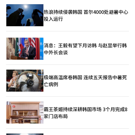
务。”※ 本报道经人工智能（AI）系统翻译与编辑。
无法袖手旁观，每天与当地居民沟通，巡视现场。”他强调：“为
热浪持续侵袭韩国 首尔4000处避暑中心
了不让市民在气候灾害中遭受困扰，我将尽全力确保在恢复工作
后，继续关注高温和干旱对策。”※ 本报道经人工智能（AI）系统
投入运行
翻译与编辑。
消息：王毅有望下月访韩 与赵显举行韩
中外长会谈
极端高温席卷韩国 连续五天报告中暑死
亡病例
霸王茶姬持续深耕韩国市场 3个月完成8
家门店布局