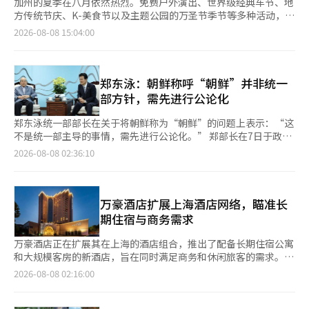
加州的夏季在八月依然热烈。免费户外演出、世界级经典车节、地
方传统节庆、K-美食节以及主题公园的万圣节季节等多种活动，吸
引着来自各地的游客。旧金山、蒙特雷、尔湾、安纳海姆和圣地亚
2026-08-08 15:04:00
哥等主要城市将举办一系列庆祝活动，让这个晚夏更加特别。 加
州旅游局介绍，八月期间全州将举行多种文化、艺术和美食活动。
从沿海城市的户外演出到经典车节、地方传统活动以及主题公园的
季节性活动，游客可以根据自己的行程选择丰富的活动。 南部的
郑东泳：朝鲜称呼“朝鲜”并非统一
拉古纳海滩将举办夏季代表艺术节“拉古纳艺术节”，活动将持续
部方针，需先进行公论化
到本月底。游客可以欣赏到绘画、摄影、雕塑和木工等多种艺术作
品，还可以参加与艺术家的见面会、体验项目和现场表演。持有当
郑东泳统一部部长在关于将朝鲜称为“朝鲜”的问题上表示：“这
天“大师的盛宴”演出门票的游客可免费进入活动现场。 汽车爱
不是统一部主导的事情，需先进行公论化。” 郑部长在7日于政府
好者不容错过的是从7日至16日举行的“蒙特雷汽车周”。活动包
首尔厅舍举行的和平统一顾问会议元老茶谈会的发言中指出：“在
2026-08-08 02:36:10
括历史赛车游行、品牌展览和拍卖，以及各种汽车竞赛，最后将以
5日的工作报告中，由于时间紧迫，未提及需经过公论化后再推进
全球知名的经典车活动“佩布尔海滩优雅车展”作为高潮。部分展
的说法，导致媒体报道似乎统一部的方针已定，希望能够澄清。”
览可免费参观。 在旧金山渔人码头，8日和22日将举行免费户外音
他强调：“在4日的工作报告事前简报中，我已说明统一部并非主
乐会“码头派对”。游客可以在欣赏当地音乐家的表演的同时享用
导此事，需先进行公论化，待国民舆论成熟后再进行。” 郑部长
万豪酒店扩展上海酒店网络，瞄准长
美食和饮品，活动将持续到9月。 以韩国文化为主题的节庆也将举
还提到：“早在1995年，韩国记者协会、全国媒体工会、韩国PD
期住宿与商务需求
行。从14日至16日，尔湾将举办“炸鸡啤酒节”，届时将展示多
联合会三大媒体组织发布的报道准则第一条就包含了呼唤对方国号
种韩国美食以及K-美容和生活方式品牌。晚上，DJ Soda等艺术家
的内容，希望这不会被当作‘政治争斗’的工具。” 当天的茶谈
万豪酒店正在扩展其在上海的酒店组合，推出了配备长期住宿公寓
的表演将为节庆增添气氛。 15日，圣地亚哥附近的丘拉维斯塔将
会还邀请了和平统一顾问会议委员，包括首尔大学名誉教授白乐
和大规模客房的新酒店，旨在同时满足商务和休闲旅客的需求。
举办庆祝当地柠檬产业历史的“柠檬节”。活动将包括以柠檬为主
晴、前统一部长李在贞、前统一部长兼国家情报院长林东源、国立
此次开业的酒店包括位于浦东张江的万豪行政公寓上海张江和黄浦
2026-08-08 02:16:00
题的美食和饮品、现场表演、烹饪比赛和服装比赛等多种节目。
韩国文学馆馆长林汉英、前统一部长郑世贤、神父范世雄及安重根
江附近的喜来登上海北岸。万豪酒店在今年陆续推出了万丽、万豪
如果想在夏季结束前提前感受万圣节的氛围，安纳海姆的迪士尼乐
医生纪念事业会理事长等。 与会的元老们表示，过去30多年间，
和雅居乐品牌的酒店，并计划增加新品牌，以增强在上海的市场地
园度假区也是一个不错的选择。从21日起，主题公园将装饰万圣节
南北协议中使用南北官方国号的文件超过100份，称呼“朝鲜”并