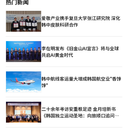
热门新闻
手供应和货物流量的变化，从而不断优化派单策略。 部릉计划到年
虑，选择了情况最为严重的真礼和汉林。然而，其他乡镇的支援请
收入也增长了20%。 公司认为，目前是传统广告和电商增长开始
底将部릉Plus的应用区域扩大到约80个，主要集中在首都圈和大城
求也纷至沓来，供水车的数量成为关键。目前，全南地区可动员的
抵消AI投资负担的时期。Kakao首席财务官新种焕表示：“目前AI
市，并计划在明年将运营范围扩大到全国，全面转向基于AI的自动
供水车仅有1至2辆，地方政府之间的争夺十分激烈。市政府计划在
仍处于投资先行的阶段，尚未对营收产生贡献。” Kakao提出的AI
爱敬产业携手复旦大学张江研究院 深化
派单系统。 通过这一举措，部릉计划打造配送市场的结构性创新模
下周追加4辆供水车，以扩大对真礼和汉林以外地区的支援。 农作
盈利模型包括代理电商交易佣金、AI服务订阅费和基于AI的广告。
型，提高配送能力和质量，提升客户的使用体验（CX），同时提
韩中皮肤科研合作
物受损的报告情况将在各负责人员汇总后，预计于7日左右明朗。
Kakao计划在对话和搜索过程中识别用户的兴趣和购买意图，进军
高生产力，实现骑手收入的增加和部릉盈利能力的改善。 金亨雪部
金海市还为应对可能持续的长期干旱准备了后续对策。市政府相关
相对薄弱的搜索广告市场。 Kakao代表精神亚表示：“我们将在
릉代表表示：“确实，现有配送行业的服务质量与国内主要订单平
人士表示：“如果干旱长期化，省或中央部门将重新进行灾难相关
今年年底前为AI的普及奠定基础，明年将开始全面盈利化。”他还
台存在差距。我们将基于AI自动派单系统部릉Plus大幅提升市场竞
需求调查，预计会分配资金。如果不顺利，市政府将投入市财政，
表示：“到2028年，AI将成为TalkBiz的主要收入来源。” 在下半
争力，使部릉成为配送市场的唯一选择。”※ 本报道经人工智能
积极应对干旱损失。” 金海市建设科长朴明俊表示：“为应对持
年，Kakao将专注于建立AI用户和交易基础。‘为Kakao的
李在明发布《旧金山AI宣言》将与全球
（AI）系统翻译与编辑。
续的干旱，我们正在推进污水处理厂排放水再利用、临时坝建设、
ChatGPT’在第二季度的累计用户约为1300万。Kakao计划到年
共启AI黄金时代
净水厂排放量扩大等符合地区条件的多种用水保障对策，并将与相
底将Kakao Talk中使用AI服务的月活跃用户（MAU）增加到1000
关机构密切合作，确保农业用水供应不受影响。” 郑英斗市长放
万以上。 建立交易基础的首个合作对象是Coupang Eats。Kakao
弃假期，亲自驾驶车辆...积极开展现场行政 这种以现场为中心的干
与Coupang Eats建立了代理间联动（A2A）合作伙伴关系，计划
旱应对措施在金海市长的行动中得以体现。自4日起，郑英斗市长
在Kakao Talk的对话窗口中提供从食品推荐到订单和支付的服
韩中航线客运量大增成韩国航空业"香饽
进入为期四天的夏季假期，为减轻员工的负担，他亲自驾驶私家
务。 精神亚表示：“这不仅仅是在Kakao Talk中增加食品订单功
车，连续几天巡视干旱和高温的盲区，实际上延续了工作。 郑市
饽"
能，而是AI将用户的意图与实际行为和交易连接起来，创造新的使
长在假期的第一天与地区团体负责人协商干旱对策，随后检查了汉
用习惯的第一步。”双方正在讨论如何将Kakao Talk内的AI体验
林面一带，第二天则巡视了干旱严重的真礼面，并访问了真礼农协
与实际交易连接起来的服务结构和运营方式。 Kakao表示，将专
的长寿大学，叮嘱老年人做好防暑措施。 6日，他与小商户进行了
注于企业与消费者之间的交易（B2C）服务，而非AI数据中心和
座谈，假期的最后一天，即金海集市的7日，他还将进行传统市场
GPU云等基础设施业务。Kakao计划将AI应用于Kakao Talk的用
二十余年寻访安重根足迹 金月培新书
的购物和民生检查。此前，市政府根据郑市长的指示，建议在8月
户接触点和现有服务生态系统，并扩大与外部企业的合作，而不是
《韩国独立运动圣地：向旅顺口追问历
期间停止废纸收集老人的活动，并制定了支持措施，全面启动高温
将大量资本投入基础设施。 精神亚表示：“Kakao在AI时代最具竞
史》出版
和干旱的综合对策。 郑英斗市长表示：“如果市长不休假，员工
争力的领域不是基础设施层，而是专注于创造用户日常使用的AI服
可能会觉得难以休假，因此我请假，但面对持续的高温和干旱，我