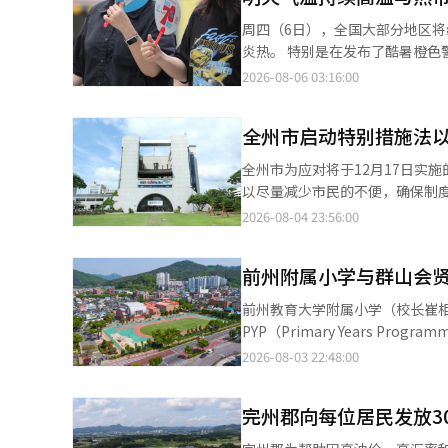
估、项目融资（PF）筹集、开
周四（6日），全国大部分地区将继续高温和热带夜。 预计全国各地的
款，而是促进地方产业基础发展的生产性金融案例。 我行基础设施金融
炎热。 特别是在发布了酷暑橙色警报的首都圈和部分全罗地区，最高气温将超过39度（最高体感温度为38度），需
进地方产业发展的生产性和共生金
注意健康管理。 济州岛在中午之前可能会有降雨。 预计济州岛的降水量和气温分别为27至33度和5至20毫米。 早晨
2026-08-06 03:16:00
最低气温为21至27度，白天气温最高为30至38度。 海面波浪在东海和南海近海
海（距离海岸线约200公里的远海）波高预计
全州市启动特别措施法
报为：首尔27至38度，仁川26至
同样晴朗。忠清地区的清州（26至
全州市为应对将于12月17日实
至38度）和光州（26至36度）
以尽量减少市民的不便，确保制度的稳定实施。 《特定建筑物整理特别措施法》
（26至34度）天气持续晴朗。※
17日至2028年6月16日实施，为期18个月。 该法旨在通过对无许可证和违法施工等
2026-08-04 23:56:00
使用批准（合法化）机会，以保护财产权。 适用对象为2023年12月31日之前实际完成
专用面积85㎡以下的多户住宅、建筑
前州附属小学与群山会贤
的适用范围较2014年实施的特别措施法有所扩大。 具体而言，多家庭住宅
大至660㎡以下，独立住宅则允许地
前州教育大学附属小学（校长崔相
用中的邻里生活设施和多家庭住
PYP（Primary Years Programme）世界学校认证。 根据全
使用批准。 同时，申请特别措施法下的使用批准，需确保土地所有权和宽度3米以上的道路，并且结构安全、卫生、
育项目IB PYP是为3至12
2026-08-03 22:48:00
消防和日照权等方面不得有明显障碍。 市政府决定在法律实施前，积极做好准备，以便市民能够享
项目围绕六个跨学科主题进行探究、观察和体验学习。 前州附属小学
首先，市政府将审查和推进有助于市民的条例修订。 此外，市政府将与
反思课程，研究和实践探究中心的教学和成长中心的评估。 特别
持中心，并对相关公务员进行培训，
完州郡向每位居民发放3
旨在提升学生深入学习和教师教
通过全州市官方网站、媒体及各
心，学校还开展公开课和案例分享，