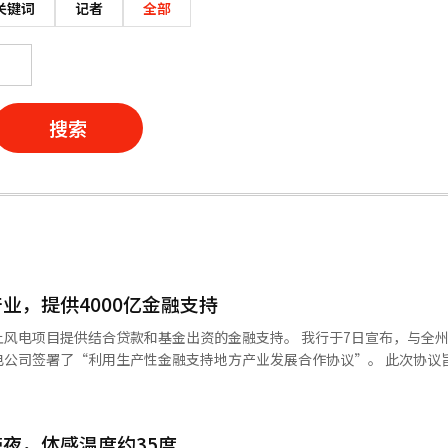
关键词
记者
全部
搜索
业，提供4000亿金融支持
供结合贷款和基金出资的金融支持。 我行于7日宣布，与全州、古昌
署了“利用生产性金融支持地方产业发展合作协议”。 此次协议旨在为古昌
，并以此为基础，促进全州地区可再生能源产业和地方经济的发展。 古昌海上风
设和运营一座规模为76.2兆瓦（MW）的海上风电站。所生产的电力将
零部件集群、移动性集群等先进战略产业。 我行将结合自创的“我行地区
夜，体感温度约35度
金融公司中承担最多的资金负担。 从开发初期的许可阶段到商业性评