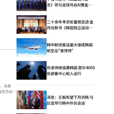
言》将与全球共启AI黄金时
代
二十余年寻访安重根足迹 金
月培新书《韩国独立运动圣
地：向旅顺口追问历史》出
版
韩中航线客运量大增成韩国
航空业"香饽饽"
热浪持续侵袭韩国 首尔4000
处避暑中心投入运行
消息：王毅有望下月访韩 与
直接和间接
赵显举行韩中外长会谈