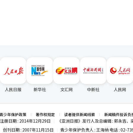
，我们金融与全北、全州共同成长的起点，我们将努力支持地方中小企业
页
游产品。将K-美容和医疗旅游、K-食品与地方美食之旅、K-POP演出与
考虑的方式。让外国游客不仅停留在首尔，而是能够遍游全国各地，如江
。 为此，还需同时加强交通、住宿、多语言服务和数字
。地方机场和国际航线的扩展、区域间的交通网络改善、外国游客友好的
质的内容并不足以让游客自然而然地前往地方，便利性和可达性也必须得
医疗等多个行业都会随之增长。尤其是在面临人口减少和内需疲软困境的
段。让外国游客不仅仅光顾首尔，而是能够在韩国的各个地方停留、消费
地方经济共同复兴的道路。※ 本报道经人工智能（AI）系统翻译与编辑
人民日报
新华社
文汇网
中新社
人民网
青少年保护政策
著作权规定
读者提供新闻线索
新闻稿件投诉负
注册日期 : 2014年12月29日
《亚洲日报》发行人及总编辑 : 郭永吉、
|
创刊日期 : 2007年11月15日
青少年保护负责人 : 王海纳 电话 : 02-739
|
|