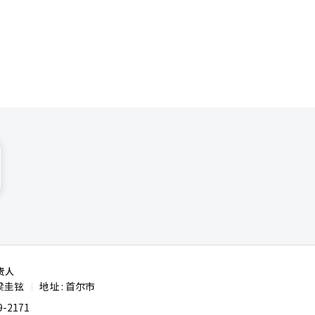
和小微企
地方文化节
陵、全州、
支付和预订
到保障，才
地方，旅游
并体验地方
。
责人
梁圭铉
地址 : 首尔市
|
-2171