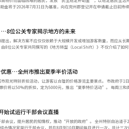
和高物价而面临困难的居民，发放“民生稳定补助金”，以稳定居民生活
州教育大学合作，将学校实践与大学研究相结合，持续积累基于IB的教学
强对国家荣誉者和荣誉家庭的尊重，
至10月30日。 为减少初期发放的拥堵并
活动和现状，并传达了在国家荣誉者
乡镇行政福利中心和民政中心，补助金将以
虑此次座谈会上提出的意见，评估其政策必要
。 此外，学校还基于教职员工、家长和村民共同参与的
等地进行发放。 申请时无需填写申请表，只需携带身份证前往
实施荣誉政策。 “我们将积极发挥作用，提高孔子的名誉，并广泛传播荣
生成长为地方社会的主动参与者。 千浩成教育厅长：“通过地方政府
…8位公关专家揭示地方的未来
交委托书等必要文件。 预付卡可使用至12月31日，且必须在完
声音，持续与荣誉团体沟通，确保荣誉的价值能够延续到市民的日常生活
书提出，解决方案不应仅仅依赖于大规模开发或增加游客数量，而应从长
长在当天召开的周政策会议上表示：“教育不仅仅是在学校内培养孩子，
为确保居民顺利领取补助金，郡政府将从8月开始，通
8位公关专家共同撰写的《地方转型（Local Shift）》不仅介绍了如
机的关键。”他指出，各地区的教育局应主动发掘与地方政府合作的议题
宣传资料和横幅等进行集中宣传，并与各乡镇合作做好发放准备。 完州郡郡守尤
地区荣誉对象的健康权利受损和医疗盲区问题。※ 本报道经人工智能（A
书中结合了多种案例。 出版商新的人们于3日宣布，8位公关专
长和郡守会议上亲自参与，正式提
金能减轻居民的生活负担，并为地方商业注入活力。”他还表示：“我们
哲、赵哲济、尹汉
会”。 千教育厅长强调：“地方消亡的问题不是某个特定
复提供实质性帮助。” 在6月3日的地方选举中成功连任的尤熙
证的公关专家（KAPR）。这些作者在流通、旅游、信息技术、建筑等
大家团结一致。”他呼吁教育局和地方首长共同合作，解决儿童问题，激
民发放每人30万韩元的地方自有高油价受害补助金（民生稳定补助金），
价优惠…全州市推出夏季半价活动
公关传播的角度探讨了地方品牌、故事讲述、地方食品、旅游、交通、信
部的特别拨款的获取。 特别拨款是国家根据
郡公开招募具备能力的民间运营
等特定目的向市、道教育厅拨付的资金。 千教育厅长表示：“要开展工
特别折扣活动，让游客以合理的价格游览主要景点。 市政府于1日宣布，从
透露，此次招募将通过韩国资产管理公社电子资
并提出将其转化为新的竞争力的方案。 在海外对韩国人生活文化的关注
指出，特别拨款的获取与我们的努力密切相关，要求预算部门与各支持中
以50%的折扣，定为5000元，推出“夏季特价活动”。 每周三和周六出发
为14日下午5时。 比比正艺术列车位于三礼邑，是将2011年停
各地区积累的生活方式和文化也可以成为在全球市场中具有竞争力的内容。 作
不仅要关注创业，还要关注创造新
公园&莲花亭图书馆 △全州韩屋村 △全州植物园 △相关柏树林等全州附
第一
模开发项目或吸引游客的竞争来决定。他们强调，重新解读日常生活中的
划在下学期实施新的挑战和创业项目，希望在预算分配上给予关注。※ 本
图书馆”，
根据设施特色运营一般餐厅、休闲餐饮店或咖啡馆等。 评标方式为最高价中
宣传方式需要改变。与其依赖行政机构的单向
在一天内体验全州主要旅游景点的
科进行。 此次投标吸引了众
同参与，创造地区价值，这样才能形成长期的竞争力。 本书共分为8章，从
开始试运行干部会议直播
府根据季节和主题，推出多样化的路线，让游客感受
的“万京江鱼铁路”预计于8月31日完工，该项目是全州与完州的共生事业。
方食品、旅游、交通、信息技术、可持续性和地区共同体等多个领域的潜力。
405米的步道和观景休息区，全州市将在花田洞一带建设停车场和入路
提升居民的知情权，推动“开放的政府”。 全州特别自治道于29日宣
为主体的旅游模式，超越了仅关注游客数量的传统方法。同时，书中还探
在综合情况室举行干部会议，并在8月到10月期间每月进行一次，共计三次