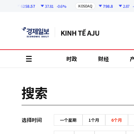
코
인
6258.57
37.81
-0.6%
798.8
2.87
-0.
SPI
KOSDAQ
정
보
时政
财经
all
menu
搜索
选择时间
一个星期
1个月
6个月