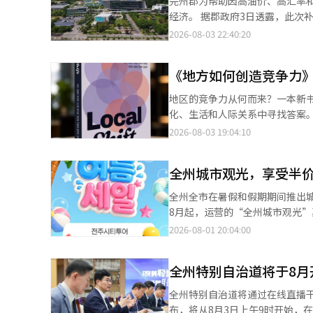
完州郡为帮助因高油价、高汇率
请。 赵志勋市长听取国家荣誉者及荣誉家庭的意见 赵志勋全州市长与全州市荣誉团体协商会（会长：李喆建）所属
学与运营IB教育者认证课程的前
经济。 据郡政府3日透露，此次补助金将于2026年7月31日为基准，向在完州郡登记并在申请截止日前持续居住的居
团体负责人举行座谈会，听取现场的主要意见。 市政府表示，此次座谈会旨在加
案例。 群山会贤小学在运营创新学校和全州未来学校的基础上，努力让学校成员共同设计和反思课程，落实探究中心
民、婚姻移民者及永久居民发放，每人30万韩元。 申请和发放时间为9月8日
2026-08-03 22:40:20
通过与荣誉团体的持续沟通，传播荣誉的价值。 与会者分享了各荣誉团体的主要
的教学和成长中心的评估。 最重要的是，通过学校自主时间的课程“夫夫里村”，学生们直接观察村庄，与当地居民
加快发放速度，9月8日至13日将设为集中发放期。 申请和发放地点为各
的尊重和荣誉团体顺利活动方面的困难和各种意见。 市政府计划综合考
沟通，探究村庄的问题和价值，并将探究的内容与实践相结合
预付卡的形式发放，集中发放期间还将在老年活动中心
性和可行性，以便在未来制定和
社区教育共同体，扩展学习空间到校外，支持学
《地方如何创造竞争力》
现场确认后即可立即领取；如家庭成员前往，则需提
值。” 赵志勋市长表示：“铭记为国家的牺牲和奉献，并给予应有的尊重，是我们共同体应尽的基本责任。我们将细
合作突破教育危机” 千浩成全州特别自治道教育厅长强调了与地方政府合作以突破全州教育危机的重要性。 根据全
州郡内使用。 但在娱乐场所和赌博行业等部分行业不可使用。 郡政府希望通过发放民生补助金促进地方消费，提升
心倾听国家荣誉者和荣誉家庭的
地区的竞争力从何而来？一本新
州教育厅的消息，千浩成教育厅
小商户和个体经营者的销售，从而加速地方内需经济的恢复。 
代。” 此外，为加强对国家荣誉者等荣誉对象的尊重，全州市今年将荣誉津贴提高至每月2万韩元。同时，市政府还
化、生活和人际关系中寻找答案。由
家长的积极参与和帮助是突破危
过官方网站、社交媒体、村庄广播、
在推进建立荣誉医院，以解决全北
方，还探讨了如何自我创造价值并建立持续的关系，
2026-08-03 19:04:10
方政府的支持，以积极的态度寻找解决方案。 他还表示，将在13日举行的全州市
熙泰表示：“希望民生稳定补助
译与编辑。
家共同撰写的《地方转型》正式出版。 本书的作者包括前艺智、朴智英、徐秀贤、郑基允、全敏
议作为强有力教育合作的一部分的“地方消亡应对特别委员
赴，确保所有居民顺利领取补助金，并为地方经济恢
德、金允美等获得韩国公关协会认
自治团体能够解决的，而是需要
泰郡守承诺，在节日前向全体居
全州城市观光，享受半
作，经过约一年的共同创作，从
和产业，使教育在地方变革和发展中发挥引领作用。 他还要求关注教育
期内总共发放100万韩元的民生稳定补助金。 比比正艺术列车运营者公开招募 完州
候变化和地区共同体等主题。 本书超越了仅仅将地区视为“消亡危机”的观点。它将各地区长期积累的文化、历史、
教育相关国家政策、地方教育现状、灾害对策
全州全市在暑假和假期期间推出城市观光
者，以运营地方代表性旅游景点“比比正艺术列车”。 据郡政府3日
美食、生活方式和人际关系视为独特的资产，
作，就需要人、钱和系统。”他
8月起，运营的“全州城市观光”票价将
产处置系统（Onbid）以电子投标方式进行，截止时间
日益增加的背景下，作者们认为，
便能够申请更多需要特别拨款的项目和内容。 此外，千教育厅长还表示：“学生们
的“夏季特价路线”包括：△德津
2026-08-01 20:04:00
运的新村号客车改造而成的餐厅。 投标对象为改造后的废旧列车3辆及包含厨房的303平方米设施。 指定行业为
认为，地区的未来并不单靠大规
的职业‘创职’。”他提到，计
景点，游客可以在一天内尽情游览。 特别是此次夏季路线新增了可以感受宁静韩屋图书馆氛围的“莲花亭
类和第二类邻里生活设施，成功中标者将
体记忆，并将其发展为地方独特的故事，至关重要。 书中还建议，地区
智能（AI）系统翻译与编辑。
让游客在假期中享受清凉而悠闲的疗愈之旅。 “全州城市观光”是一个旨在让游客
标制，选择出报价高于预定价格的投标者。 开标将于8月18日上午10时在完州郡文化历史
宣传，不如让居民、商人和游客等多方共
全州特别自治道将于8月
主题旅行产品，旨在最大化吸引游客并促进地方经济发展。 市政
多创业者的关注，因为比比正附近
地方品牌和故事讲述开始，探讨地
全州独特的魅力。 凭借丰富的路线和卓越的性价比，过去一直受到游客的好评。 冬季福利危机家庭发掘支持评估中
江鱼铁路将于旧万京江铁桥上建设
全州特别自治道将通过在线直播干部会议，
游领域，书中介绍了一种以居民
被评为优秀地方政府 全州全市于1日宣布，在卫生福利部对全国229个市、郡、区进行的“2025~2026年冬季福利危
施。 郡政府认为，新的地标鱼铁路的开通将连接周边的旅游线路，预计将大幅增加游客数量，这对比比正艺术列车的
布，将从8月3日上午9时开始，