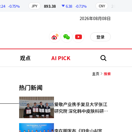
4
-0.75%
893.38
6.38
-0.71%
209.17
1.
JPY
CNY
2026年08月08日
登录
weibo
weixin
youtube
观点
AI PICK
搜
索
主页
搜索
热门新闻
爱敬产业携手复旦大学张江
研究院 深化韩中皮肤科研合
作
李在明发布《旧金山AI宣