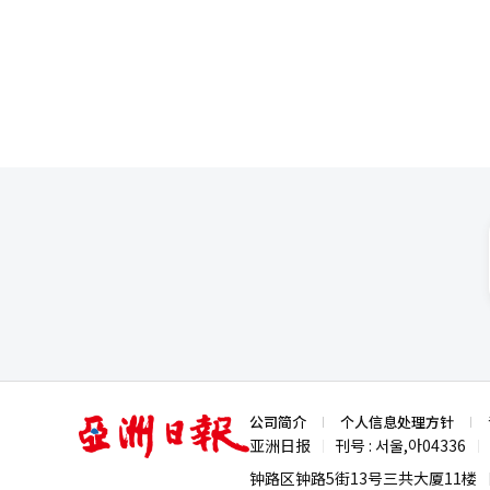
融城是以国民养老金公团为中心
发地方美食和传统文化的体验型旅
业、创业公司成长。”
庆打包成一个整体也是值得积极
庆州、丽水、安东和济州等地，这应成为旅游业新的增长战略
预订系统等旅游基础设施的建设
环境的建立也至关重要。仅有优
能增加停留时间和消费。 旅游业是一个不需要建厂就能创造就业和消费的典型内需产业。每增加一位外国游客，住
宿、餐饮、购物、交通、文化和
业是促进地方经济复苏的有效手
魅力，这才是旅游业可持续增长和
亚
公司简介
个人信息处理方针
洲
亚洲日报
刊号 : 서울,아04336
|
|
日
报
钟路区钟路5街13号三共大厦11楼