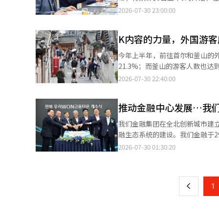
础设施、数字技术、人工智能（AI）
机家庭发掘支持评估”中，被评为优秀地方政府，
新运营者来说也是一个强有力的利
播。 在此之后，将检查系统的稳定性，计划于11月正式实施该制度。 李源泽省长的民选第九届“第一号签署”事项
2026-07-30 23:00:00
括江陵、全州、圣水、北村、望
及支持实绩、支持体系、民间与
——干部会议直播，旨在向内外宣
等，结合了地方品牌、体验经济、关
南统营市、忠北忠州市等。 市政府在此次评估中，因在2025年11月至2026年3月期间，建立了完善的冬季福利安全
不扭曲地向现场工作人员和居民直
会会长赵永锡在推荐序中表示：
网，积极推进危机家庭的提前发掘及民间与政府的合
K内容的力量，外国游客
以随时随地观看直播。 通过电脑或智能手机访问全州特别自治道官方网站，点击主页上的“干部会议直播”横幅，即
关专业知识与地方独特价值结合后能带来怎样的变化。” 此外，韩
势群体，并对175户取暖危机家庭提供了煤炭
可自动连接到官方YouTube频道，实时观看会议视频。 会议将持续
了组织宣传，关注了地方这一公共
今年上半年，前往首尔和釜山的外
合作，推动了邮递员对独居老人
省长与各部门负责人进行问答的方式进行。 全州特别自治道还将采用分屏方式，同时播
资产。” 与此同时，作者们将于26日在首尔钟路的朝鲜沙龙举行读书会，分享《地方转型》的主要内容和创作过
21.3%；而釜山的游客人数也达到了242万人，增长了43
在民间与政府合作的福利资源发
便居民直观了解会议内容。 此外，为了考虑移动观看环境，将增大会议资料的字体，并将汉字或行政专业术语简化为
程。※ 本报道经人工智能（AI
年，前往韩国的外国游客在首尔的信
2026-07-30 22:40:00
紧密合作，募集到总额达到1560
居民日常易懂的词汇，以提高观看的便利性。 全州特别自治道还在推动政府大楼全
年上半年增长了63%，达到59
能（AI）系统翻译与编辑。
味着在工作日的上午8点到下午6点之
食和文化体验为中心的高附加值产业转型。 由于汇率的影响，外国游客在韩国的购物相
本月初的干部会议上表示：“目
推动金融中心发展…我们
释这一成就是不够的。近年来，全球
们将尽快制定具体的开放方案，以便居民能够方便地访
望，这才是更根本的原因。许多
我们金融集团在全北创新城市建
全州特别自治道为提高全州爱心居
和医疗服务，前往韩国的人数显著增加。文化
融生态系统的建设。我们金融于2
第一期”。 根据30日的消息，此次支持者招募旨在利用大学生的新颖创意和社交网络服务（SNS）能力，广泛宣传全
疗·健康领域占据了70%以上。
别自治道知事李元泽、国民养老
2026-07-30 01:30:20
页
州爱心居民证的各种优惠，并促进居民的访问和地方消费。 招募
信用卡销售额也翻了一番。这些案例表
动。全北我们WON金融城将包
选拔出的支持者将组成5个团队，从8月到12月进行约5
是，游客的移动路线正在发生变
施，建立一个涵盖资本市场、基
一
线上和线下的宣传活动。 此外，他们还将亲自体验居民证的优惠商家，介绍使用后的反馈，并从使用者的角度提出制
间扩展。釜山的消费也从集中在
新创业公司的发掘与培育支持体系
度改进和活跃方案。 希望申请者需在7月30日至8月13日下午6时之前，填写在全州特别自治道和全州爱心居民网站上
是更倾向于体验韩国人的日常生活和地方文化
上
1
与全北地区先进战略产业相关的企
发布的申请表，并通过电子邮件提交。 全州特别自治道将根据申请动机、SNS和内容制作经验、宣
的外国游客的热潮延续到大城市
时，将围绕创业支持项目‘DIN
等进行书面审查，最终选拔出支持者。 值得一提的是，全州爱心居民证是针对全州特别自治道以外
等具有竞争力的旅游资源，但将
分支和Goodwill Stor
动居民证，旨在促进全州旅游和生
以吸引外国游客的光临。 现在需要的是将K内容与地方旅游结合的国家战略。应将K-剧拍摄地与地方节庆相结合，开