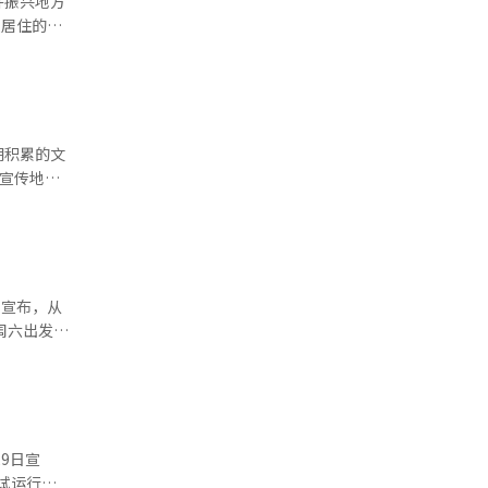
并振兴地方
和评估改进
誉的价
和未来世
期积累的文
地方政府和
何宣传地
，并请求地
I）系统翻
将全力以
多个行业工
活地方经济
并承诺在任
息技术、气
心沟通，以
者们
近的疗愈
文化和共同
报道经人工
 万京
 在旅
等基础设
讨了交通基
试运行直