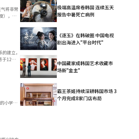
仅是简单贷
极端高温席卷韩国 连续五天
报告中暑死亡病例
《逐玉》在韩破圈 中国电视
剧出海进入"平台时代"
1度，天气
全州（26
系的建立，
3度）、昌原
中国藏家成韩国艺术收藏市
场新"金主"
霸王茶姬持续深耕韩国市场 3
个月完成8家门店布局
，也可获得
习体验。该
堂咨询中
施期间内申