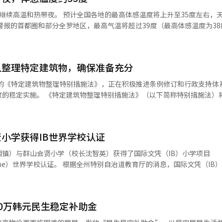
工等整个过程，我行将提供金融咨询和资金支持。我们希望将其打造成不仅
最高体感温度将上升至35度左右，天气将非常
部副部长王济妍表示：“我们将努力创造出促
融案例。”※ 本报道经人工智能（AI）系统翻译与编辑。
为0.5至1.5米，西海近海为0.5米。 内
为东海0.5至1.5米，西海0.5至2.0米，南海0.5至3.5米。 各地区的气温预
以整理特定建筑物，确保准备充分
36度，水原26至36度，天气晴朗。江原道的春川24至37度，江陵23至3
35度）、大田（25至37度）、世宗（25至37度）天气晴朗。全罗地区的
施的《特定建筑物整理特别措施法》，正在积极推进条例修订和行政支持体
大致晴朗。庆尚地区的大邱26至36度，釜山（26至33度）、蔚山（25至3
（以下简称特别措施法）将于12月
 本报道经人工智能（AI）系统翻译与编辑。
特定建筑物进行筛选，给予临时
建设的住宅建筑，包括：每户
面积165㎡以下的独立住宅、建筑面积660㎡以下的多家庭住宅等。 特别措施法
小学获得IB世界学校认证
的适用面积由原来的建筑面积330㎡以下扩
方自治团体根据条例决定建筑面积在165㎡至330㎡之间的适用情况。 此外，使
镇）与群山会贤小学（校长沈智英）获得了国际文凭（IB）小学项目
宅的“房间分割”案例，只要符合消防安全和停车标准等法律规定的要求
州特别自治道教育厅的消息，国际文凭（IB）的小学教
岁儿童设计的，旨在通过学生自主提问和探究，结合课堂和评估，创造深入的学
受到制度的好处。
一直以来以专业学习共同体为基础，共同设计和
全州地区建筑师协会合作，运营特定建筑物支
是作为教育部的常设研究学校，前州附属小学开展了
以便在法律实施时能够迅速处理民众的请求，建立行政支持体系。 市政府还计划
0万韩元民生稳定补助金
学专业性的研究，并将研究成果反映到课程和教学中。此外，作为全州课
种宣传渠道，积极宣传申请对象和程序，以确保符合条件的市民能够在实
将积累的经验与全州教师共享，发挥了课堂和评估改进的中心作用。 前州附属小