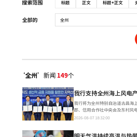
搜索范围
标题
正文
标题+正文
全部的
‘全州’
新闻
149
个
我行支持全州海上风电产
我行将为全州特别自治道古昌海上风电项目提
郡、信用合作社中央会及东村风电公司签
海上风电基础设施建设提供金融支持
2026-08-07 18:32:00
电项目将在全州古昌郡共享水域建
供应给物理人工智能（AI）谷、机器人制造
明天气温持续高温与热带
发展基础设施基金”进行资金供应，计划在参与