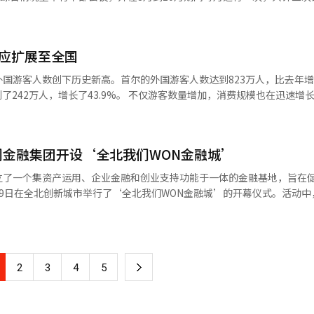
、气候危机应对和共同体复兴等与地区可持续性相关的多种课题。 书中介绍了包
并获得卫生福利部长表彰。 卫生福利部综合评审了福利盲区的发掘
好。※ 本报道经人工智能（AI）系统翻译与编辑。
远洞等国内案例，以及地方美食、旅游、交通、人工智能、气候行动和共
政府合作、福利服务联动效果等，选出了包括全州市在内的23个优秀地方
示政府的核心愿景和理念，并快速推进能够让居民感受到变化和创新的措施。
系管理、社会资本和双向对称传播等公关理论与实际案例进行说明。 韩国公关协
接传达省长的政府理念和政策方向，提升行政透明度，提高政策的感知度。 居
“帮助地方自我表达的工作就是公关”，并评价道：“这本书展示了在现
作支持，获得了高分。 市政府提前识别使用灯油和煤炭的取暖弱
应扩展至全国
国公关协会名誉会长金周浩强调，公关专家们超越
和灯油支持的“温暖能量分享”项目。 此外，通过与全北地方邮政局的
90分钟，主要通过报告各实务部门的工作后，由
议题的意义。蓝点AI的金京达董事表示：“地方是未来需要重新解读和
国游客人数创下历史新高。首尔的外国游客人数达到823万人，比去年
的关心和健康检查的“温暖问候送达”项目，积极参与生活紧密型危机家
放发言者视频和会议资料，以
.9%。 不仅游客数量增加，消费规模也在迅速增长。上半
掘领域，全州市福利基金会与社区保障协商体、全北社会福利共同募捐会
）系统翻译与编辑。
用卡消费金额达到5.6172万亿韩元，同比激增56.8%；而釜山的旅游
0万元的捐款，比去年增长了162.3%，推动了分享文化的传播。※ 本报
面开放，以实现开放的政府。这意
14亿韩元。游客增长率远低于消费增长率，显示出韩国旅游业正向以购物、
间，居民可以无需存放身份证和办理访问证，自由访问各部门。 李源泽省长在
对便宜。然而，仅用汇率来解
前访问省政府需要存放身份证并办理出入证，给人一种政府大楼相对封闭
金融集团开设‘全北我们WON金融城’
范围内流行的K-POP、K-剧、K-食品和K-美容激发了人们对亲身体验
问政府大楼。” 面向大学生招募“全州爱心支持者第一期”
游客在观看韩国电视剧后，前往拍摄地，访问社交媒体上推荐的美食店，
立了一个集资产运用、企业金融和创业支持功能于一体的金融基地，旨在
民证的全国知名度和使用活跃度，面向省内外大学生招募“2026年全州
内容正在推动旅游和消费形成良性循环。 首尔的旅游消费中，购物和医
9日在全北创新城市举行了‘全北我们WON金融城’的开幕仪式。活动中
釜山在BTS演出期间，外国游客的流动人数比平时增加了三倍以上，演出
金公团理事长金成周、全州市市长赵志勋、我们金融会长任钟龙等人出席
对象为省内外大学生约20名，休学学生也可参加。
明，K内容不仅是旅游产品，更是推动地方经济发展的动力。 更值得关注的
括我们银行、我们资产运用、我们微笑金融基金会等机构。计划汇聚集团的
个月的活动。 支持者将制作全州爱心居民证的宣传内容，进行
化。在首尔，原本以明洞和东大门为中心的旅游线路正在向弘大和成寿等
金运用和生产性、包容性金融的地方金融基地。同时，将加强生产性金融
海云台逐渐分散到釜山镇区和机张郡等地。外国游客现在不仅仅是游览著
。首先，我们银行将新设企业金融专属渠道‘NPS全北BIZ优选中心’
。这意味着旅游政策的方向也需要改变。 最重要的是，要将历史上最多
下
2
3
4
5
业。通过这一措施，计划到2030年向全北地区提供约1.6万亿韩元的企
传创意、活动计划
以外的地方。地方上拥有世界级的自然景观、历史文化遗产、传统市场、
NOLab’扩大对全北地区有前景的创业公司的支持。此外，我们微笑金融
地区居民发放的移
这些资源整合成一个内容的战略仍然不足。仅仅重复相似的地方节庆或增
一
e也将新开设，推动对弱势群体和小微企业的金融支持。任钟龙会长表示：“全北我
活人口的扩大。※ 本报道经人工智能（AI）系统翻译与编辑。