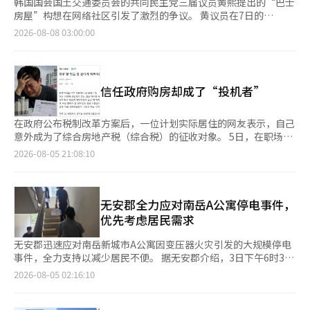
韩国国会国土交通委员会的共同民主党三届议员黄熙提出的“巴士
房屋”构想在网络社区引发了激烈的争议。 黄议员在7日的
Facebook上表示：“我曾见过荷兰阿姆斯特丹运河旁有许多船
2026-08-08 03:00:00
屋，我们也可以在韩国引入巴士房屋。” 他指出：“如果将改造
费用定在5000万韩元，1万套房屋的总费用仅为5000亿韩元。”他
还提到：“可以根据改造方式设计可自驾的移动巴士房屋或通过外
部车辆移动的拖车型巴士房屋。” 他进一步表示：“由于政府的
信任政府购房却成了“投机者”
住房供应政策高度依赖民间，因此进展可能较慢。青年人在获得稳
定住房之前，可以将其作为临时居住空间，同时也能迅速供应，值
得充分考虑。” 该帖子在网络上广泛传播后，网友们纷纷发表了
在政府公布税制改革方案后，一位计划实际居住的网友表示，自己
强烈的批评。 网友们评论道：“比油桶好，至少采光好”，“这
意外成为了综合房地产税（综合税）的征收对象。 5日，在职场人
些人就是把2030年的人看得这么低”，“1万套供应目标5000亿？
匿名社区“盲目”上，有一篇标题为“信任政府购房却成了非居住
2026-08-05 21:08:10
不如直接盖房子”，“‘在共同民主党内被认为是房地产和城市领
1住宅投机者”的帖子引起了关注。 作者A先生表示：“我是一名
域的专家’？真让人想笑”，“真的有人支持吗？”等。 尤其有
购买了有租户房屋的无住宅者”，并称“我相信政府说的在租户合
网友表示：“如果再问女儿要不要住，肯定会脸红说别碰家人吧？
同期满之前会给予实际居住的豁免，打算在租户合同结束后立即入
这就是民主党的施政风格。”对此表现出冷嘲热讽的态度。 与此
住，因此购买了这套房子。” 然而，A先生声称，最近公布的税制
无安郡全力应对南岳A公寓停电事件，
同时，执政党方面也表示：“提出不切实际的建议是对青年群体的
改革方案使他被归类为“非居住1住宅”，成为了综合税的征收对
优先考虑居民需求
侮辱。” 国民力量党发言人朴忠权批评道：“这是将青年人变成
象。 根据A先生的说法，他所购买的房屋租户合同到期日为2027年
马路上的难民的单一逻辑和失言，黄议员应该带头成为巴士房屋的
8月，但综合税的征收基准日为2027年6月1日，因此在未实际居住
无安郡迅速应对南岳新城市A公寓因变压器火灾引发的大规模停电
第一位入驻者。”※ 本报道经人工智能（AI）系统翻译与编辑。
的情况下，正好赶上了征税基准日。 他表示：“我相信政府的实
事件，全力支持以减少居民不便。 据无安郡介绍，3日下午6时30
际居住豁免政策而购房，结果在征税基准日却被视为非居住1住宅
分，南岳A公寓内的变压器发生火灾，导致电力供应中断，居民遭
2026-08-05 02:16:10
投机者，必须缴纳综合税。” 他进一步解释称，根据此次税制改
遇了极大的不便。 停电发生后，无安郡立即启动应急响应机制，
革方案，直到2027年6月1日获得实际居住豁免的购房者也可能被
与韩国电力公司共同开展现场恢复和居民支持工作。郡政府公职人
归类为非居住1住宅，从而成为综合税的纳税对象。 A先生举例