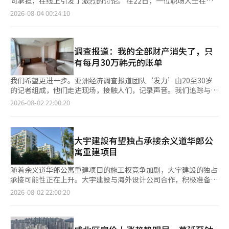
同承担，在线上引发了激烈的讨论。 在22日，一位职场人士在匿
出：“随意更改规制，造成了受害者。”他们表示：“想起听文在
亿权金融委员会主席在同一时期也购买了同一小区的公寓。李亿权
就引发了争议，但随着金室长的房地产持有历史被曝光，争议愈演
名社区发布了题为“没有孩子的家庭为什么要为游乐场的维护费用
寅的话卖房后租房，结果和妻子争吵离婚的四十岁人群。”还有人
2026-08-04 00:24:10
于2013年在被派往日内瓦联合国代表团前，购买了开浦公寓1单元
愈烈。 根据政府公职人员伦理委员会的财产公开资料，金室长与
支付管理费？”的帖子。 发帖者A认为，没有孩子的家庭实际上并
评论：“房地产政策本身就是个问题。”以及“我也是同样的情
（58.08㎡）的公寓，价格为8亿5000万韩元。从购买公寓的2013
配偶共同持有位于首尔西大门区西大门美安公寓（使用面积146
不使用小区内的游乐场，因此游乐场的维护和修理费用应由有孩子
况。”、“即使批评保守政权再差，也没有像进步政权那样热衷于
年到2018年拆迁开始，他从未实际居住过。李主席的实际居住地
㎡）。该公寓是于2000年以约4亿韩元购买了半浦洞极东公寓的重
的家庭承担。 A的观点强调了在公寓管理费不断增加的情况下，实
把国家搞得一团糟。”等。 另一方面，实际的征税情况和适用对
为大治洞、道谷洞的租赁房或龙仁市的苏智公寓，而开浦公寓1单
建入驻权，现已转移至现在的西大门美安，当前市场估价约为30亿
际使用设施的人应承担费用的“受益者负担原则”。帖子被分享
调查报道：我的全部财产消失了，只
象可能会根据未来国会立法过程和最终确定的税法及实施细则而有
元的公寓目前已重建为D.H.首尔公寓，市场价格达到47亿至50亿韩
韩元左右。 因此，在职场人匿名社区“盲目”上也出现了批评帖
后，争论的范围扩大到了公寓内其他公共设施的运营费用，包括健
所变化。※ 本报道经人工智能（AI）系统翻译与编辑。
有每月30万韩元的账单
元。 金用范总统室政策室长与配偶共同持有位于首尔西初区西初
子。 一位自称在西英工程工作的作者写道：“问他是否愿意让自
身房、高尔夫练习场、老年活动中心和自习室等。 一些网友对此
雷米安的公寓。他在重建推进期间获得了入驻权，现持有该公寓，
己的孩子住在租赁住房时，他却大发雷霆，为什么普通社会新人能
表示赞同。一位网友评论道：“屏幕高尔夫和健身房都向使用者收
我们希望更进一步。亚洲经济调查报道团队‘发力’由20至30岁
完工后因国际机构工作等原因未实际居住，而是出租，目前仍在持
够获得的支撑贷款、垫脚石贷款预算却全被削减？”并表示：“我
取额外费用，为什么游乐场就必须由所有家庭共同承担？” 另一
的记者组成，他们走进现场，接触人们，记录声音。我们追踪与生
有中，该公寓的市场价格约为30亿韩元。 此前，首尔公寓价格在
因此无法支持民主党到死。这样的双重标准太令人厌恶。” 接
位网友指出：“管理费明细中包含了很多未使用设施的运营费用，
活息息相关的经济、产业、政治、社会、房地产和文化等各个领域
2026-08-02 22:00:20
不同政府期间差异显著。根据经济正义实践市民联盟（经实联）和
着，他还指出：“居住稳定的人往往会变得保守，因此在国民力量
单凭是公共设施就无标准地分摊费用也是问题。” 还有声音认
的问题。这些问题一直存在，但并未得到充分揭露，也未能传达给
EBS的资料，首尔公寓的平均价格在诺穆亨政府时期从约3亿韩元
已经夺走青年群体的情况下，试图让他们依赖租赁住房，以便在未
为，应反映出无子女的单身家庭、新婚夫妇和老年家庭日益增加的
公众。‘发力’将揭示那些未被看见的事物，传递那些未被听见的
上涨至5亿3000万韩元，涨幅约为80%；在李明博政府时期则下降
来的选举中形成有利局面，这种怀疑无法消除。” 其他网友也纷
现实。与过去大多数家庭都有孩子的情况不同，家庭生活方式多样
声音，我们将再次确认并执着追问。我们会走到读者无法到达的地
约10%。随后在朴槿惠政府时期上涨约21%，而在文在寅政府期
纷表示：“对年轻人推荐租赁住房，自己家人提到时却发
化，因此管理费的征收标准也需要更细化。 一些网友表示：“没
方。在首尔江南区三星洞的韩国建筑技术人协会（以下简称协会）
大宇建設有望独占承接余义道华郎公
间则从5亿8000万韩元飙升至12亿6000万韩元，涨幅约为119%。
怒”，“言行更重要”，“制定政策的人必须符合国民的期望”等
有孩子的家庭可能一辈子都不会使用游乐场”，“如果只有少数人
别馆，一家资本金仅为1000万韩元的租赁公司索博林州（以下简
寓重建项目
尹锡悦政府期间仅上涨约1%，而李在明政府在成立约一年后上涨
等，继续进行批评。
使用的设施，可以讨论增加使用者的负担”，“这并不是一个无条
称索博林）整栋租赁了该建筑，并与28户租户签订了转租合同，收
约23%。 以首尔江南区的压九亭现代公寓为例，在文在寅政府期
件自私的主张。” 还有人提出，像接驳巴士站、老年休息室、老
取了约100亿韩元的保证金。租户们相信作为国土交通部主管的法
随着余义道华郎公寓重建项目的施工权竞争加剧，大宇建設的独占
间，即2017年约为15亿韩元，至2022年约为75亿韩元，涨幅达约
年活动中心和居民运动设施等特定家庭主要使用的设施也应适用同
定团体协会的公信力而签订合同，但当索博林拖欠租金导致合同解
承接可能性正在上升。大宇建設与海外设计公司合作，积极准备投
60亿韩元，达到400%。
样的标准。需要公开各设施的维护费用，并由使用家庭和所有家庭
除后，他们却未能拿回保证金，被迫流落街头。初审法院未承认协
标，并且投标条件中要求高端品牌和完工业绩，使得大宇建設成为
2026-08-02 22:00:20
共同承担费用。 然而，整体在线反应对A的主张持批评态度。因为
会的赔偿责任，受害者们目前正在进行上诉。受害者们被迫流落街
最有力的候选者。 据8月2日的整治行业消息，余义道华郎公寓重
游乐场并不是特定家庭的私人设施，而是所有居民共同拥有和管理
头的过程是这样的。2024年1月，协会对入住者提起了强制搬迁诉
建协会将于3日举行现场说明会。只有提交了投标参与意向书和宣
的公寓公共设施。 网友们表示：“游乐场也是公寓小区共同购买
讼，并动用法院执行官进行强制执行。在此过程中，受害者的房屋
传指南遵守承诺书的建筑公司才能参加现场说明会。根据7月31日
的资产”，“仅仅因为不使用就不承担管理责任是不合理
一角贴上了“解除房地产占有，执行官保管，但不得改变现状，债
下午1时的预先文件提交截止结果，大宇建設和嘉怡S&D两家公司