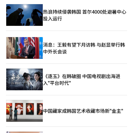
外卖员的经历，表示：“我从一开始就不接受出入程序过于复杂的
证与协会存在特殊关系。中介并未向租户充分告知转租合同的性
会限制进一步上涨的可能性。 房地产行业人士表示：“成北区因
公寓订单”，“从小区正门走到送餐楼栋就需要花费相当多的时
质。这两者结合，使得租户在未意识到风险的情况下签订了合同。
热浪持续侵袭韩国 首尔4000处避暑中心
其良好的市中心可达性以及以吉音和长位新城为中心的新建大规模
间”，“如果还要寄存身份证或钥匙，感觉很不安。” 另一方
然而，目前在协会别馆公寓的咨询过程中，关于合同主体是谁等合
小区的集中，具备吸引北部地区实际需求的条件。然而，近期价格
投入运行
面，也有观点认为不应将公寓的安全措施一概视为“霸权”。在外
同结构的解释正在进行。尤其是中介和管理公司在与索博林的租赁
在短时间内迅速上涨，加上金融和税制的不确定性，需关注是否是
部人员频繁出入的大型公寓中，确实需要确认访客身份以预防犯罪
诈骗相关事故中，首先提及该建筑的历史并进行说明。尽管如此，
以报价为主导的上涨而缺乏交易量的支撑。”※ 本报道经人工智
或失窃事件。 一些网友表示：“为了居民的安全，最低限度的身
从事实层面来看，仍然存在需要澄清的部分。协会并非公共机构，
能（AI）系统翻译与编辑。
份确认是必要的”，“戴着头盔可能无法清楚看到脸”，“如果对
但反复解释“作为公共机构没有保证金问题”，而协会可以作为直
所有外部访客，包括外卖员都适用相同程序，就不算歧视。” 在
接租赁合同的当事人，然而却声称“法人无法直接进行租赁”的说
消息：王毅有望下月访韩 与赵显举行韩
有许多小孩或单身居民的公寓中，未确认身份的人自由使用公共入
法与事实不符。作为支撑安全性的依据本身不准确，导致租户在确
中外长会谈
口和电梯可能会引发不安。 不过，尽管需要安全程序，许多网友
认合同结构时仍然面临信息不对称的问题。与此同时，索博林的租
对此表示赞同，认为应明确说明收集的个人信息范围和保管方式。
赁业务范围并不仅限于别馆。根据亚洲经济调查报道团队获得的公
如果要求姓名和电话号码等个人信息，却不告知收集目的或销毁时
文，协会向当时的入驻公司发送了“建筑技术人会馆新馆转租合同
间，访客自然会感到不安。 最终，这场争议可以看作是居民安全
继承通知”。该文书中提到：“由于我们协会与索博林州（转租
与外卖员劳动权利及个人信息保护之间的冲突。就像不能因为安全
《逐玉》在韩破圈 中国电视剧出海进
人）的租赁合同解除，拟通过与贵公司和我们协会之间的转租合同
理由而合理化所有要求一样，也难以将所有出入程序一概视为单方
继承协议进行转租合同的继承。”这表明索博林不仅在别馆，还在
入"平台时代"
面的霸权。 专家和网友们指出，各公寓的出入标准应进行整顿，
位于首尔论岘洞的协会新馆以转租人身份运营租赁业务。实际上，
并应制定只需确认必要信息的方式。需要建立一个让使用配送服务
多位举报者表示，新馆同样是通过索博林进行租赁结构运营，并持
的居民和现场送餐的外卖员都能接受的共同标准。 另一方面，关
续提出两栋建筑之间的关联性。此次确认的文书可以视为对这些举
于此次事件的具体经过，主要通过A发布的视频和媒体报道得知。
报内容的可信性提供了依据。受害者们持续对协会和索博林之间的
由于该公寓的官方立场和现场的所有对话并未公开，因此也有观点
勾结提出质疑，认为过去不透明的租赁管理体系和受害事件的发生
中国藏家成韩国艺术收藏市场新"金主"
呼吁应避免对特定小区或相关人员进行无端的人身攻击和指责。※
需要进一步调查。对于这些质疑、过去的合同过程以及当前的租赁
本报道经人工智能（AI）系统翻译与编辑。
现状，协会相关人士表示：“目前民事和刑事诉讼正在进行中，因
此具体回答比较困难，待审判和法律程序结束后才能充分解
释。”不过，对于法院执行官的强制执行，协会表示：“这是根据