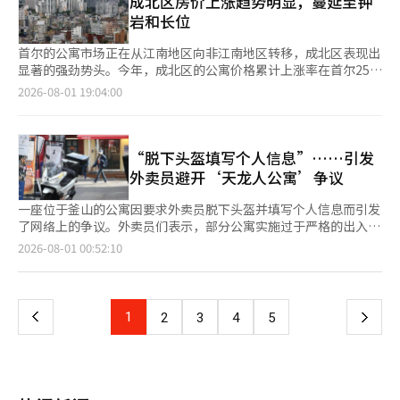
成北区房价上涨趋势明显，蔓延至钟
的”，“住在共同住宅中，所有必要的公共费用都很难按个人分
务人不得使用并转让给他人”的公告。此外，协会在搬迁期限后还
提交了文件，获得了参加现场说明会的资格。 协会仅向提交了投
岩和长位
摊。” 如果完全按照A的逻辑，住在低层的居民是否可以少交电梯
收取了每月高达30万韩元的使用费。受害者们的生活被摧毁。受害
标参与意向书和宣传指南遵守承诺书的建筑公司授予现场说明会的
电费，拥有车辆的家庭是否可以不交地下停车场的维护费呢？对此
者A表示：“我无处可去，只能回到父母家，但所有财产的消失足
参与资格。之后，协会将在10月召开总会，计划于11月中旬选定
首尔的公寓市场正在从江南地区向非江南地区转移，成北区表现出
的反驳也接踵而至。 网友们指出：“一楼的居民几乎不使用电
以让我崩溃。”她还说：“孩子也找来了，但我不仅无法梦想未
施工公司。 然而，实际形成竞争格局的可能性并不大。大宇建設
显著的强劲势头。今年，成北区的公寓价格累计上涨率在首尔25个
梯，是否应该从维修费中排除？”“没有车的家庭是否可以不交停
来，心中只有绝望。”她感慨：“如果还有保证金，我或许可以尝
早已将华郎公寓视为战略业务地，投入了大量精力进行投标准备，
自治区中唯一超过10%，最近的交易和租赁价格上涨率同时创下首
2026-08-01 19:04:00
车场的照明和通风费用？”“没有自行车的居民是否应该要求减免
试申请公租房等其他机会，但一切选择都消失了，我不知道要在父
而投标指南中规定的高端品牌拥有和完工业绩等条件，符合的建筑
尔最高记录。吉音新城的新建小区的上涨趋势扩展至钟岩和长位，
自行车存放处的管理费？” 小区内的绿化和安保设施、步道的使
母狭小的家中住多久。”受害者B在因租赁诈骗而承受极大压力的
公司有限。此外，9000万韩元的投标保证金也被认为是其他建筑
推动了成北区整体价格水平的提升。 江南地区放缓，非江南地
用频率也因家庭而异，但管理费是共同承担的。有人认为，如果开
情况下，曾被判定为完全康复的疾病复发。在诉讼进行期间，B的
公司参与的负担因素。 华郎公寓重建协会相关人士表示：“我们
区‘填补差距’根据31日韩国房地产院的数据，截至本月第四周，
始根据实际使用次数计算公共设施费用，管理费的计算将变得过于
病情恶化，最终于2024年去世，目前其丈夫正在代替已故妻子继
计划于11月召开施工公司选定总会，目前来看，单独投标的可能性
成北区的公寓成交价格较年初上涨了10.31%。这一涨幅是去年同
“脱下头盔填写个人信息”……引发
复杂。 一位网友尖锐地指出：“这样说来，晚上不外出的人就不
续进行法律斗争。受害者C在母亲经历长期癌症斗争后去世，带着
较高。” 大宇建設在投标公告之前就已完成了替代设计的准备。
期1.49%的约7倍。在首尔25个自治区中，累计上涨率超过10%的
外卖员避开‘天龙人公寓’争议
需要支付小区照明的电费。”另一位网友则表示：“如果觉得费用
母亲留下的全部财产保证金入住。由于在原居所生活情感上感到困
公司已完成合作伙伴的组建并签署了合同，并与荷兰全球建筑设计
地区只有成北区。 紧随其后的是九老区上涨8.80%，江西区上涨
太贵，成年人也可以偶尔去玩秋千。” 许多人认为，游乐场对整
难，她选择了治安良好且安全的该建筑，但在入住仅一个半月后便
公司UNStudio合作，以实现差异化设计。UNStudio曾设计德国梅
8.78%，西大门区上涨8.04%，东大门区上涨7.97%，这些地区的
一座位于釜山的公寓因要求外卖员脱下头盔并填写个人信息而引发
个小区的居住环境和价值有影响。即使没有孩子的居民不直接使用
得知了租赁诈骗的事实。C表示：“得知母亲留下的珍贵遗产和我
赛德斯-奔驰博物馆和中国杭州莱佛士城等项目，在国内参与了汉
累计上涨率均位于前列。去年，由汉江沿岸和江南地区的高价公寓
了网络上的争议。外卖员们表示，部分公寓实施过于严格的出入程
游乐场，安全管理良好的游乐场和宜人的绿化也能对公寓形象和房
所有财产可能会全部失去的现实，我感到震惊。”协会别馆公寓目
南4区重建、银马公寓重建和开浦优胜4次重建等项目。 大宇建設
主导了首尔的房价上涨，而今年则是相对价格负担较低的非江南地
序，甚至使用了“天龙人公寓”这一说法。 争议始于一名在釜山
价产生积极影响。 网友们指出：“如果游乐场设施老化且被闲
页
2026-08-01 00:52:10
前正在正常出租，接收新租户。在受害者们搬离并要求退还保证金
对华郎公寓的重视，源于其将余义道发展为核心战略业务地的构
区开始显现出明显的‘填补差距’趋势。 最近的周统计数据也证
工作的外卖员A在21日于其YouTube频道发布的关于公寓外卖过程
置，会给人整个小区管理不善的印象”，“在卖房时强调游乐场和
的同时，原有的租户们则在保留原有内置家电和选项的情况下重新
想。大宇建設在2002年推出了国内首个高端综合体“特朗普世
实了成北区的强劲表现。根据KB国民银行KB房地产发布的7月第
的视频。视频时长约2分钟，记录了A与管理人员及订单者之间关
绿化良好的小区，而不愿支付维修费是矛盾的”，“即使现在没有
一
签订了月租合同。目前负责协会建筑管理的ZenstarMate于2025
界”，提前投资了余义道的居住价值。随后在2023年获得了余义
四周公寓市场动态，截至27日，成北区的公寓成交价格较前一周上
于公寓出入程序的对话。 根据公开内容，A在送餐时到达公寓，却
孩子，未来的买家可能是有孩子的家庭。” 由于游乐设施是儿童
年1月被选为资产管理（PM）服务公司。根据采购厅国家市场，协
道公作公寓重建项目的施工权，并持续关注余义道的主要整治项
涨了0.71%。这一涨幅远超首尔平均水平0.32%，在25个自治区中
被告知需要在一楼脱下头盔并在出入登记簿上填写个人信息。 A询
使用的设施，安全问题不应由个人选择来决定。若游乐设施生锈或
会于2024年12月31日发布了“建筑技术人会馆资产管理（PM）服
上
1
下
2
3
4
5
目，加快在汉江边建立“顶峰”品牌带的步伐。 华郎公寓位于首
创下最高涨幅。 同期，江西区和九老区分别上涨0.64%，钟路区上
问了要求填写个人信息和脱下头盔的理由，并拒绝了该要求。然
地面破损，可能导致事故，因此无论是否使用，社区都应承担安全
务”招标公告，并经过限制竞争招标方式最终选定了
尔永登浦区余义道40-4，规模为3栋、160户。通过重建，计划改
涨0.61%，诺原区上涨0.49%，东大门区上涨0.48%。尽管首尔整
而，管理人员表示，如果不遵循规定程序，就无法进入公寓内部。
管理的责任。 在线上也有观点认为，与其将游乐场费用无条件地
ZenstarMate。亚洲经济调查报道团队于23日向现管理公司
一
建为地下3层、地上49层、1栋、总共285户的规模。尽管在余义道
体公寓价格的上涨率从上周的0.34%放缓至0.32%，但成北区及其
A请求与订单者通话，但管理人员未能直接连接，于是他走出大楼
强加给有孩子的家庭，不如优先透明公开管理费的使用明细。 一
ZenstarMate进行了租赁咨询。在咨询过程中，ZenstarMate的
重建项目中规模较小，但其象征意义被广泛认可。 华郎公寓与一
他北部和非江南地区的上涨趋势依然相对明显。 新建稀缺性与市
拨打了订单者的电话，解释了被阻止入内的情况，并表示将把食物
位网友主张：“应该先告知是几百万元的简单修缮，还是需要数千
相关人士表示，该建筑的过去租赁诈骗及强制执行历史是“前公司
般重建项目不同，适用《空置房屋及小规模住宅整治特别法》。因
页
中心可达性…吉音推动上涨 成北区房价上涨的起点是吉音新城。
放在一楼。 订单者回应道：“难道不应该送上去吗？其他公寓也
万元的全面更换，以便做出判断。”另一位网友也表示：“不应仅