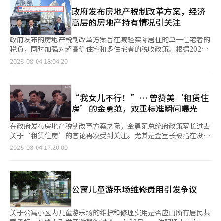
员在深夜仍坚守现场，检查恢复情况，确保居民安全和解决生活不
称，对于一套公告价格为1.4亿韩元的房屋，普通的实际居住1住宅
便。 在炎热的天气下，空调停止运作，郡政府为确保居民安全，
政府发布房地产税制改革方案，经济
者可以享受1.4亿韩元的免税额，而获得实际居住豁免的购房者则
安排部分居民前往南岳室内综合体育馆进行临时避难。同时，郡政
高层的房地产持有情况引关注
被归类为非居住1住宅，仅能享受9000万韩元的免税额。因此，免
府员工亲自提着饮用水，爬楼将水送到每个家庭，持续开展现场支
税差额5000万韩元将被纳入征税标准，可能需要缴纳综合税。 他
持活动。 参与现场支持的公职人员在无法使用电梯的情况下，多
政府发布的房地产税制改革方案旨在减轻实际居住的单一住宅者的
还指出，如果是共同持有的情况，负担可能会更大。 A先生表
次上下楼梯为居民送水，并细心了解老年人和弱势群体的需求。
税负，同时加强对超高价住宅和多住宅者的税收政策。根据2026
示：“如果共同持有一套公告价格为1.8亿韩元的房屋，普通的实
一名参与现场支持的公职人员表示：“在楼梯上上下下为居民提供
年税制改革方案，实际居住的单一住宅者的综合房地产税基本扣除
2026-08-04 18:04:20
际居住1住宅者各自可以享受9000万韩元的免税额，而获得实际居
支持，感觉就像是在战斗中训练一样紧张。”他补充道：“最希望
额将从公示价格的12亿韩元提高至14亿韩元，预计市场价值约在
住豁免的共同持有购房者各自只能享受4000万韩元的免税额，总
的是居民能尽快恢复正常生活。” 韩国电力公司也紧急调派恢复
20亿韩元以下的实际居住单一住宅者将减轻或免除综合房地产税。
免税额从1.8亿韩元降至8000万韩元。”他进一步解释道：“最
人员，调查火灾原因，并持续进行电力恢复工作，直到深夜。 金
相反，针对超高价住宅和多住宅者，政府计划逐步加强综合房地产
终，差额1亿韩元将由共同持有者承担综合税。” 此外，税制改革
山郡守也前往现场检查恢复情况，并指示与相关机构密切合作。
税和资本利得税的负担。 具允哲副总理兼企划财政部部长在发布
“我女儿不行！”… 曾赞美‘租赁住
方案中虽然包含了因特殊原因暂时非居住的情况可以被认定为居住
金山郡守表示：“最重要的是以居民为先，尽量减少居民的不
改革方案时表示：“房子不是买的，而是居住的地方，我们将致力
房’的金勇范，双重标准瞬间曝光
的内容，但获得实际居住豁免的购房者并未被列入该例外对象。 A
便。”他承诺：“在恢复完成之前，将动员一切行政力量，尽全力
于建立以居住为中心的房地产市场。” 此项公告发布后，具副总
先生感慨道：“我因为政府说的实际居住豁免而购房，几个月后却
保障居民安全和生活支持。” 此次停电事件虽然给居民带来了突
理及其他经济政策负责人所持有的房地产情况再次引起关注。 根
在政府发布房地产税制改革方案之际，金勇范总统府政策室长过去
变成了‘你是非居住1住宅投机者，必须缴纳综合税’的局
如其来的不便，但无安郡的公职人员和韩国电力公司的员工齐心协
据目前公开的公职人员财产资料，具允哲副总理、李亿权金融委员
关于‘租赁住房’的言论再次受到关注。尤其是金室长被指在没有
面。”他表示：“我信任政府，结果却在一夜之间被当作投机者，
力，迅速开展恢复和居民支持工作，展现了在危机情况下的行政责
会主席和金用范总统室政策室长均持有过去购买的重建公寓，且这
实际居住的情况下，获得数十亿韩元的市场差价，他在国会对租赁
2026-08-04 17:20:00
面临惩罚性征税的现实让我感到无比苦恼。” 该帖子在网上迅速
任感和以居民为中心的行政形象。 此外，无安郡将持续管理现场
些住宅已产生了可观的市场差价。截止2026年8月4日，公开资料
住房相关问题的激动反应也引发了更大的批评声浪。 最近，各种
传播，引发了关于政府税制改革方案与实际居住豁免制度之间公平
情况，实时掌握居民的不便，并提供必要的支持，直到恢复工作完
显示他们并未出售或变更所持有的房产。 具允哲副总理以配偶的
在线社区和社交网络服务(SNS)上，金勇范总统府政策室长在去年
性问题的讨论。 看到该帖子后，医生B先生表示：“真是运气不
成。※ 本报道经人工智能（AI）系统翻译与编辑。
名义持有位于首尔江南区开浦洞的D.H.首尔公寓。该住宅于2013年
11月18日国会运营委员会上回答问题的视频被广泛传播。 当时，
好，政策变化频繁，导致了这种荒唐的情况。”他担忧道：“如果
在重建前以约8亿9100万韩元的价格通过拍卖获得，经过重建后成
国会运营委员会的金恩惠国民力量议员在询问公共租赁住房政策
数量多可能还好，但数量少的话就会被忽视，真是让人感到无
公寓儿童游乐场维修费用引发争议
为现在的公寓。公开资料显示，在重建前，该住宅并未实际居住，
时，向金室长提问：“你能让你的女儿住在租赁住房里吗？” 对
奈。” 韩国保健福利医疗公团的C先生也表示：“他们自己制造了
而是出租，目前仍在持有中。最近的市场价格约为50亿韩元左右。
此，金室长回应道：“别这么说”，“怎么能把家人牵扯进来
太多例外，可能连这些都记不住，干脆就这样放任，造成了受害
具副总理曾最多持有4处住宅，但在文在寅政府时期根据高层公职
呢”，并突然提高了音量。随后，金室长表现出激动的反应，甚至
关于公寓小区内儿童游乐场的维护和修理费用是否应由所有居民共
者，是否可以提出异议？真是太冤屈了。” 此外，网友们也指
人员多住宅处置的建议，出售了3处，目前仅持有该江南公寓。 李
指着对方，金议员则反击道：“换位思考一下。” 这一场景当时