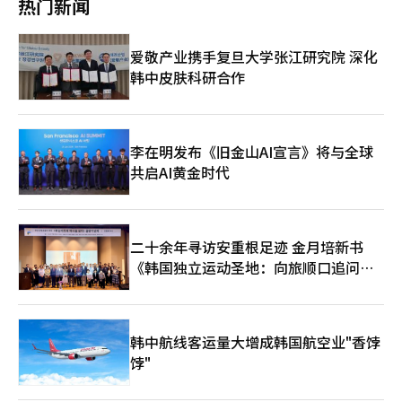
存在的问题，当前正在整理阶段”。这与过去索博林以“协会直接
热门新闻
此，与适用《城市及住宅环境整治法》的普通重建项目相比，可以
吉音洞通过地铁4号线可方便地前往首尔站和市政府等市中心商务
是这样。如果是这样，那就不要收取配送费。我会联系配送平
仅因为是公共设施就无条件支持或反对，而应确认报价和承包商的
设立的下属机构”来欺骗租户的方式有所不同。ZenstarMate方面
简化整治计划的制定和管理处置计划的批准程序，从而缩短项目周
区，并通过大规模的整治项目转变为新建和准新建公寓密集的居住
台。”最终，A将食物放在一楼的服务台后离开了现场。 随后，配
选择过程是否合理。” 关于游乐场的日常安全管理和设施维护费
明确表示：“我们是受协会委托进行建筑合同及管理协调的资产管
期。协会目前正在准备统一审查申请，计划在明年下半年通过审查
区。随着江南地区新建公寓价格的急剧上涨，价格进入门槛相对较
送平台的客服为了确认配送是否完成联系了A。在A解释当时的情
用应由所有家庭共同承担，但像夏季水上游乐场那样产生安全员人
理公司（PM）”，并划清了界限。他们强调：“合同审查或中间
爱敬产业携手复旦大学张江研究院 深化
推进项目。 业界普遍认为，大型建筑公司将小规模重建项目选为
低且市中心可达性优越的吉音新城吸引了实际需求的流入。 实际
况后，平台方面表示考虑到他的情况，不会扣除配送费。 该视频
力成本和水电费等额外运营费用的设施，可以制定单独的标准。
协调只是我们负责，实际合同是与协会直接签订，并且印章也是协
战略业务地是罕见的现象。通常小规模重建项目因规模小而难以实
韩中皮肤科研合作
上，以吉音新城为代表的新建小区频繁出现新高交易。乐天城堡克
传播后，网络上对公寓的出入程序提出了大量批评。网友们认为，
基本设施的修缮和安全检查由所有家庭承担，而对特定活动或季节
会的印章。”然而，使用“公共”一词的方式并没有太大不同。相
现规模经济，因此大型建筑公司的关注度不高。然而，华郎公寓因
拉西亚84平方米的公寓上月以18700万韩元成交，比一年前的
既然确认外卖员是送餐人员，却同时要求脱下头盔和填写个人信
性项目等使用者有限的服务则收取使用费。这是为了区分维护公共
关人士表示：“协会是公共机构，因此没有保证金问题”，以公信
其位于余义道、拥有永久汉江景观和元晓大桥的象征性，成为了超
14730万韩元上涨了约4000万韩元。随着该地区新建公寓的价格接
息，显得过于苛刻。 一些网友表示：“感觉外卖员被当作潜在犯
资产的费用和使用个别服务的费用。 一些网友分析认为，此次争
力为前提进行安抚。尽管实际上并非公共机构，但协会的名称所带
越简单施工量的项目。 大宇建設相关人士表示：“在投标公告之
近20000万韩元，成北区被认为不再仅仅是典型的中低价区域。 最
罪者对待”，“如果真的担心外部人员的出入，居民应该亲自下楼
论不仅仅是游乐场管理费几千元的问题，而是关于在共同住宅中应
来的信任感被用来安抚租户。虽然作为正式委托管理公司存在结构
前，我们已完成替代设计的合作伙伴组建并签署合同，着手制定最
近，价格上涨的范围已扩展至钟岩和长位。KB房地产表示，本周
来接收”，“如果要要求如此繁琐的程序，应该给外卖员额外的费
李在明发布《旧金山AI宣言》将与全球
共同承担的费用范围的冲突。 “没有孩子的家庭不支付游乐场费
性差异，但利用公信力作为安全地带来降低风险的态度依然在重
佳设计方案。我们将基于国内最佳的住宅供应业绩和余义道共同住
成北区钟岩和长位一带的主要大规模小区的价格上涨趋势明显。钟
用。” 由于外卖工作收入与时间密切相关，公寓内部的行走时间
用，年轻一代不支付老年活动中心费用，最终只会加剧代际冲
共启AI黄金时代
复。亚洲经济调查报道团队于24日也在江南区的一家房地产中介处
宅的审批经验，竭尽全力打造余义道的标志性建筑。”※ 本报道
岩区聚集了市中心可达性和生活基础设施完善的老旧和准新建大规
和出入程序的延长将直接导致外卖员的损失。 网友们指出：“外
突”，“现在虽然不使用，但每个人在生命周期中所需的设施可能
进行了协会别馆公寓的租赁咨询。中介提到该公寓是“协会建
经人工智能（AI）系统翻译与编辑。
模小区，而长位区则因长位新城整治项目迅速形成新建居住区。
卖员填写登记和与管理人员争论的时间都是工作时间”，“在正门
会有所不同”，“为了维持社区，必须在一定程度上共同承担彼此
筑”，合同的实际主体是以社团法人形式存在的韩国建筑技术人协
租赁市场紧张推高成交…未来上涨不确定 这些地区的租赁价格也
停下摩托车后走到远离的楼栋，处理一单的时间过长”，“以一般
的需求。” 相反，也有观点认为：“不能以共同体的名义为不必
会。他表示：“法人无法直接进行租赁”，并解释“协会将租赁业
在上涨，这进一步支撑了成北区的成交价格上涨。根据27日的数
的配送费无法承担这样的条件。” 实际上，在外卖员之间，已经
要的设施运营和过度支出辩护”，“随着居民不使用的设施增多，
务外包给外包公司”的结构。然而，协会自1987年作为社团法人
二十余年寻访安重根足迹 金月培新书
据，成北区公寓的租赁价格较前一周上涨了0.62%，在东大门区
出现了分享出入程序繁琐的公寓的“天龙人公寓地图”。该地图标
管理费负担也会加重，因此应定期决定设施的维护与否。” 最
成立后，于1995年根据建筑技术管理法（现建筑技术振兴法）转
（0.71%）之后，成为首尔第二高的上涨率。同一时期，首尔的平
《韩国独立运动圣地：向旅顺口追问历
记了包括首尔江南地区在内的全国约50个高档公寓。 “天龙人公
终，这场争论超越了游乐场维护费由谁承担的问题，转向了如何区
变为法定团体，其性质与简单的民间任意团体不同。此外，根据韩
均租赁价格上涨率为0.25%。成北区的上涨率约为首尔平均水平的
寓”这一说法源于热门漫画《海贼王》中出现的特权阶级，用来讽
史》出版
分共同住宅的公共资产和个人使用权益的提问。在公寓游乐场作为
国建筑技术人协会章程第5条第12款，明确将“协会财产及其他附
2.5倍。 在成北区，吉音洞交通便利的大规模小区的租赁房源逐渐
刺那些对外卖员要求比普通访客更严格程序或强制设定特定路线的
全体居民的共同资产的原则与根据实际使用程度合理调整管理费负
属设施的租赁及运营管理”列为协会的业务目的，因此协会作为直
短缺，导致报价上涨。在北部地区，整体租赁市场供应紧张，交易
公寓。 外卖员所面临的不便不仅限于填写个人信息。一些公寓还
担的要求之间，减少居民间的冲突需要透明公开费用使用目的和计
接租赁合同的当事人并不违反法律。随后，中介提到了过去索博林
可用房源减少，一些承受高租金的租客转向成交市场，推动了房价
禁止摩托车进入小区，要求外卖员从正门步行到送餐地点，或只允
算依据的程序。 ※ 本报道经人工智能（AI）系统翻译与编辑。
韩中航线客运量大增成韩国航空业"香饽
的租赁诈骗。他表示：“之前发生过保证金相关事件，当时负责租
上涨的趋势。 然而，由于成北区短期内的上涨幅度较大，目前的
许使用货梯而非普通电梯。 在出入过程中，有的地方要求外卖员
赁的公司后来停止营业，导致多个租户空置。”但他强调：“那个
饽"
上涨趋势是否能持续较长时间仍需观察。新建大规模小区的报价比
寄存身份证或摩托车钥匙。外卖员们表示，当只有他们需要遵循额
问题已经解决，目前在保证金保护方面没有问题。”这与过去索博
之前的成交价格上涨得更快，导致买家推迟交易。吉音洞主要小区
外程序时，难免会感到受到职业歧视。 曾有网友分享了自己作为
林和房地产中介对租户强调的情况有所不同。当时索博林向租户保
的价格已接近20000万韩元，因此贷款能力和资金筹措的负担可能