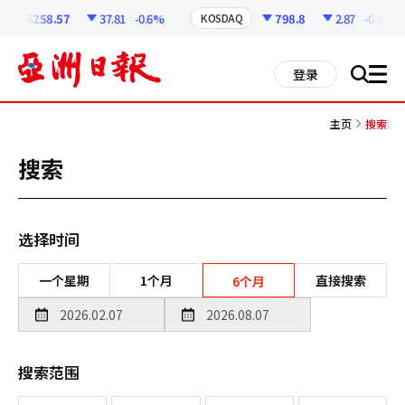
코
인
6258.57
37.81
-0.6%
798.8
2.87
-0.36%
KOSDAQ
정
보
all
登录
搜
men
索
主页
搜索
搜索
选择时间
一个星期
1个月
直接搜索
6个月
搜索范围