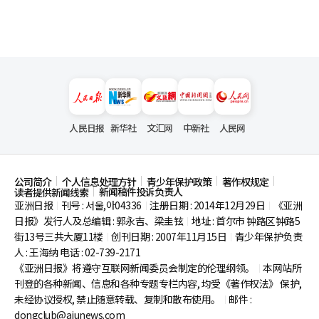
人民日报
新华社
文汇网
中新社
人民网
公司简介
个人信息处理方针
青少年保护政策
著作权规定
新闻稿件投诉负责人
读者提供新闻线索
亚洲日报
刊号 : 서울,아04336
注册日期 : 2014年12月29日
《亚洲
|
|
|
日报》发行人及总编辑 : 郭永吉、梁圭铉
地址 : 首尔市
钟路区钟路5
|
街13号三共大厦11楼
创刊日期 : 2007年11月15日
青少年保护负责
|
|
人 : 王海纳 电话 : 02-739-2171
《亚洲日报》将遵守互联网新闻委员会制定的伦理纲领。
本网站所
|
刊登的各种新闻、信息和各种专题专栏内容, 均受《著作权法》
保护,
未经协议授权, 禁止随意转载、复制和散布使用。
邮件 :
|
dongclub@ajunews.com