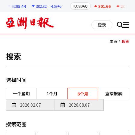
코
인
6295.44
302.82
-4.59%
801.66
2.07
+0.
KOSDAQ
정
보
all
登录
搜
men
索
主页
搜索
搜索
选择时间
一个星期
1个月
直接搜索
6个月
搜索范围