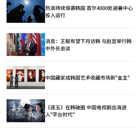
热浪持续侵袭韩国 首尔4000处避暑中心
投入运行
消息：王毅有望下月访韩 与赵显举行韩
中外长会谈
中国藏家成韩国艺术收藏市场新"金主"
《逐玉》在韩破圈 中国电视剧出海进
入"平台时代"