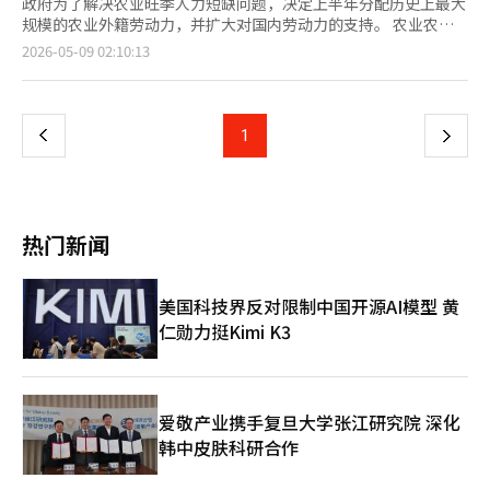
政府为了解决农业旺季人力短缺问题，决定上半年分配历史上最大
规模的农业外籍劳动力，并扩大对国内劳动力的支持。 农业农村
部部长宋美龄于8日访问了全北任实郡的外籍季节工现场，检查了
页
2026-05-09 02:10:13
农作业现场和住宿等工作环境，并宣布了相关的农业旺季人力供给
计划。 政府今年上半年共分配10万4000名农业外籍劳动力，其中
一
季节工9万4000名，雇佣许可制劳动力1万名。 这一措施旨在解决
农业旺季人力短缺的问题，反映出最近农业劳动力需求的60%以上
上
1
下
集中在特定时期的结构性问题。 此次政策还将大幅扩大公共型季
节工的规模。农协将直接雇用劳动力，按日供应给小规模农户，运
一
营规模从去年的91个增加到今年的142个，人员从3067人增加到
5039人。 此外，符合一定条件的法人将扩大利用季节工进行农作
页
业的“农作业委托型季节工”计划。为确保外籍劳动力能够迅速投
热门新闻
入现场，政府将设立出入境管理局专门小组，并提供“上门指纹登
记服务”。 国内劳动力的支持也将得到加强。通过农村劳动力中
介中心提供的劳动力支持单价将提高，交通费从原来的每日最高1
美国科技界反对限制中国开源AI模型 黄
万韩元增加到2万韩元，住宿费从2万韩元增加到3万韩元。 政府还
仁勋力挺Kimi K3
计划通过民间招聘平台提供农业就业信息，并与企业和公共机构合
作扩大人手支援，以吸引国内劳动力。 政府决定在农业旺季期间
设立“人力支持特别对策小组”。从4月9日至6月30日，将重点对
35个主要水果和蔬菜产区的劳动力供给和人工成本动态进行每周检
查，并在必要时共享周边地区的劳动力资源以应对。 宋美龄部长
爱敬产业携手复旦大学张江研究院 深化
表示：“我们将加强与现场的沟通，确保农业旺季不出现人力短缺
韩中皮肤科研合作
问题，并与相关机构建立紧密的合作体系。”※ 本报道经人工智
能（AI）系统翻译与编辑。