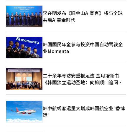
李在明发布《旧金山AI宣言》将与全球
共启AI黄金时代
韩国国民年金参与投资中国自动驾驶企
业Momenta
二十余年寻访安重根足迹 金月培新书
《韩国独立运动圣地：向旅顺口追问历
史》出版
韩中航线客运量大增成韩国航空业"香饽
饽"