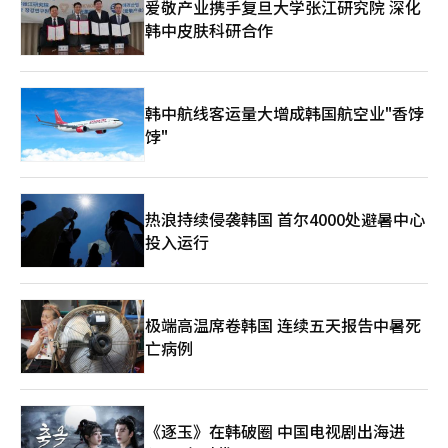
爱敬产业携手复旦大学张江研究院 深化
快围绕亲子消费展开营销布局。乐天百货近期在蚕室店推出高端婴
韩中皮肤科研合作
儿用品及婴儿车品牌快闪活动；新世界百货则加强功能性童装推
广；现代百货也围绕儿童家具与亲子主题活动吸引家庭消费客群。
韩国出生人口自2024年7月至今年2月已连续20个月保持增长。市
场普遍认为，出生人口回升以及家庭育儿消费意愿改善，是近期儿
童消费市场升温的重要背景。与此同时，年轻父母对品质、安全性
韩中航线客运量大增成韩国航空业"香饽
与功能性的重视程度不断提高，也推动高端育儿产品需求持续扩
饽"
大。
热浪持续侵袭韩国 首尔4000处避暑中心
投入运行
极端高温席卷韩国 连续五天报告中暑死
亡病例
《逐玉》在韩破圈 中国电视剧出海进