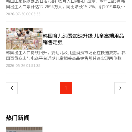
韩国国家数据处29日发布的《5月人口动向》显示，今年1至5月韩
国出生人口累计达12.2694万人，同比增长15.2%，创2019年以来
同期最高水平。 数据显示，今年5月韩国出生人口为2.316万人，
2026-07-30 00:03:33
同比增加2781人，增幅达13.6%，自2024年7月以来连续23个月
保持增长，且已连续5个月保持两位数增长。 今年5月韩国总和生
育率为0.85，较去年同期提高0.1。2024年，总和生育率跌至0.75
后，去年回升至0.8左右，今年3至4月已升至0.9左右，自2025年1
韩国育儿消费加速升级 儿童高端用品
月以来连续17个月上升。 与此同时，韩国5月死亡人数达2.9573万
销售走强
人，同比增长3.8%，为韩国历来统计中首次单月死亡人数突破2.9
万人，也高于2022年5月新冠疫情高峰期的2.8902万人。 国家数据
韩国出生人口持续回升，婴幼儿及儿童消费市场正在快速复苏。韩
处相关负责人分析认为，今年5月昼夜温差超过10摄氏度的天数较
国百货商店与电商平台近期儿童相关商品销售额普遍实现两位数增
去年同期增加约3天，加之高龄群体基础疾病易受气温骤变影响，
长，其中高端婴幼儿用品与儿童奢侈品消费增势尤为明显。业内认
页
2026-05-26 01:51:35
导致死亡人数上升。 受出生增加、死亡增速放缓的共同影响，韩
为，出生率反弹叠加年轻父母消费观念变化，正推动韩国育儿消费
国5月人口自然减少6413人，较去年5月的8103人收窄1690人，为
市场向品质化、高端化方向发展。 据韩国流通业25日消息，今年
一
近5年来5月最小降幅。 反映未来出生走势的结婚登记数量有所回
第一季度韩国主要百货商店儿童品类销售额整体增长约20%。其
落。5月结婚登记2.0368万对，同比减少6.4%，结束此前的增长态
中，乐天百货儿童品类销售额同比增长20%，儿童奢侈品牌销售额
上
1
下
势。今年1至5月结婚登记累计10.3299万对，同比增长3.9%。同
增长30%；高端婴儿用品销售额同比增长180%。业内分析认为，
期，韩国离婚登记7122对，同比减少3.9%，为近8年来5月最低水
部分进口高端品牌在韩元贬值背景下预告涨价，带动消费者提前购
一
平；1至5月累计离婚登记3.624万对，同比微增0.2%。
买。 新世界百货第一季度进口儿童品牌销售额同比增长21.5%，韩
国本土儿童品牌销售额增长10.4%。现代百货同期儿童品类销售额
页
增长31.4%，其中儿童奢侈品销售额同比大增51.3%。电商渠道婴
热门新闻
幼儿消费增速同样高于整体水平。根据韩国产业通商资源部数据，
今年3月韩国线上婴幼儿及儿童用品销售额同比增长10.7%，高于
整体线上销售额8.1%的增速。 与此同时，韩国主要百货企业正加