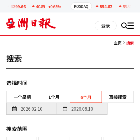
코
인
6299.66
40.89
+0.65%
854.62
55.81
+6.
KOSDAQ
정
보
all
登录
搜
men
索
主页
搜索
搜索
选择时间
一个星期
1个月
直接搜索
6个月
搜索范围