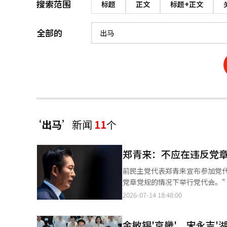
搜索范围
标题
正文
标题+正文
全部的
‘出马’
新闻
11
个
郑青来：不应在违反党
前民主党代表郑青来宣布参加党
党章党规的情况下举行党代会。” 郑青来在当天上午出席《金御俊的新闻工厂》节目时，针对偏好投票制的提
示：“如果在这种情况下举行党
2026-07-14 18:48:00
会。” 不过，郑青来表示，只要不违反党章党规，他并不反对偏好投票制，并称：“如果消除违反党章党规的可能
性，无论是偏好投票制还是决选投票制，我都
金敏锡'京畿'、宋永吉'
马声明中曾表示：“我将始终支持李在明总统