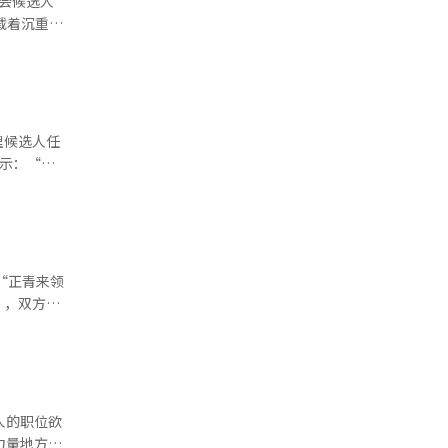
会候选人
‘党与政府
。
合作陷入混
时代作出回
理候选人任
表示：“支
。 金总理
持政府和总
起工作时，
否参选8月
期对执政党
“正青来领
来代表的评
”，双方的
因此在反思
 关于中
们还
要进行一次
叛乱同谋的
的复兴而四
人的职位欲