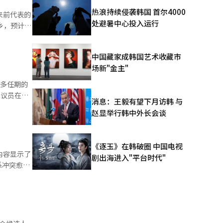
李总统的人
热浪持续侵袭韩国 首尔4000
来前代表的
处避暑中心投入运行
选人无党派
为他试图赢
中国藏家成韩国艺术收藏市
响党大会的
 本报道经
场新"金主"
最多任期的
消息：王毅有望下月访韩 与
已表态参选
赵显举行韩中外长会谈
是最大的。
党派参选。
《逐玉》在韩破圈 中国电视
内容显示了
在初选过程
剧出海进入"平台时代"
系冲突愈发
表的影响力
与政府合作
出马声明令