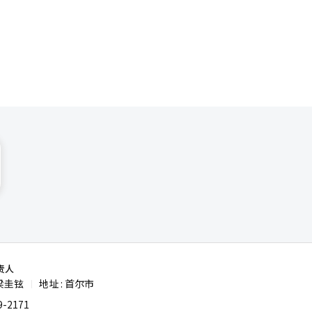
月初做出决
责人
梁圭铉
地址 : 首尔市
|
-2171