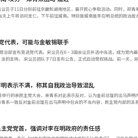
关系非常深厚。我希望这个政府能够成功。如果成功的话，愿意始终支持
吉议员于11日分别前往京畿和湖南地区，展开民心争取活动。同时，郑青
政治，导致党政合作混乱”的指控，郑青来反击道：“脱党后帮助他党候
还计划举行青年座谈会。考虑到最近民主党青年支持率的下降，这被解读
多立法成果。” 另外，郑青来表示：“我是一心一意的民主党
也能支持郑青来。” 郑青来还表示：“我在民主党开始我的政治
以加强沟通。湖南地区约有30%的民主党党员集中在此，分析认为这将影
政治生涯。我将只关注党心，继续前行。希望党员们也能支持郑青来。”※
党代表，可能与金敏锡联手
。
党总部宣布竞选党代表。宋议员在6·3国会议员补选中当选，成为党内
动党权挑战。前一天，宋议员在国
选宣言的画面被拍到，外界普遍认为其出马已成定局。宋议员的出马将与
。 金前总理表示：“在6·3地方选举过程中，虽然经
得了胜利。”对此，郑前代表回应道：“根据我的记忆，全北地区的胜利
自治团体中获胜。地方议员的选举也100%当选。” 民主党在地方选举的初
声明表示不满，称其自我政治导致混乱
决选制等新变化，
事涉嫌散布金钱而立即将其开除，但金前知事对此决定表示反对，选择无
郑前代表的故乡——忠清地区开始，引发了公正性争议。 ※ 本报道经人工智
8月举行的亲民主党大会，亲青系对此表示反对，认为金前总理的出马声明
面临餐费报销的指控，仍完成了初选并击败了安浩永议员。对此，安议员
亲青系一致反对金前总理在出马声明中包含的不当内容，民主党内部的派
绝食抗议，最终被送往急救室接受治疗。 对此，部分人士对公正性提出
金前知事和安议员则被归类为亲李派，最高委员会在讨论处分时，郑前代
在社交媒体上指出，金前总理在出马声明中提到“自我政治的弊端导致党
本报道经人工智能（AI）系统翻译与编辑。
民主党党首，强调对李在明政府的责任感
间却列举了时代错位和脱离现实的言论，令人失望。” 李成允议员也表示，
谈及民主党及李在明政府的未来愿景和政策，但却只是指责他人，称这种