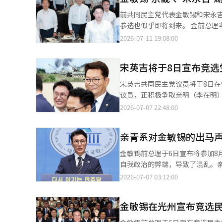
统之前，我们之间有很多交流，
前共同民主党代表金敏锡和宋永
就是我，郑青来。” 同时，郑青来与竞争对手前总理金敏锡之间的神经战也在持续。 针对金敏锡声称“郑青来推动
参选也似乎即将到来。 金前总理当天上午将访问龙仁，下午前往城南。特别是城南是李在明总统的政治故乡，预计将
与祖国创新党的合并，进行个人
突出其亲李派候选人的身份。他
2026-07-11 19:08:00
出马的人才是个人政治。党政之间没有错位，取得了许
得2030年代年轻人的心。 宋议员当天上午将在全北益山与传统市场联合会进行座谈，并计划访问市场。下午，他将
支持者。我将始终维护与李总统的情义，希望党员们
与益山的党员举行市政厅会议，
生涯，也打算在民主党结束我的
宋英吉将于8日宣布竞选
局势。 此次党大会将于下月17日在大田举行。包括金前总理和宋议员在内的高敏贞议员和金宝美前康津县议会议长
人工智能（AI）系统翻译与编辑
已宣布参选。 与此同时，亲李派的金前总理和宋议员可能会联手以制衡有力参选的郑前代表。最近，党内亲李派与亲
宋英吉共同民主党议员将于8日在
青派之间的冲突加剧。 此外，郑前代表的参选也被认为即将到来。候选人注册将于16日起进行两天，预计他将很快
议员，正积极争取亲明（李在明）派的支持。 宋议员团队于7日发布公告，正式启
宣布参选。 郑前代表日前出席了在全州举行的全北党务委员会会议，显示出实际候选人的动向。在该活动中，他与金
会国防委员会全体会议上举起竞
2026-07-07 22:48:00
前总理以党代表候选人的身份获得发言机会，并展开了神经战
的前总理金敏锡展开竞争。 此外，郑青来前代表的参选可能性也被提及。宋议员在6·3地方选举后曾批评郑前代表
历了痛苦和冲突，但我们最终取
的领导力，显示出对其的制衡。 在党内，亲明派与亲青（郑青来）派之间的派系冲突可能促使宋议员与金前总理在决
我们成功选出了地方首长，并在14个基础
亲青系对金敏锡的出马
选前形成联盟，以共同制衡郑前代表。 值得一提的是，此次党大会将引入一人一票制、加权投票和
选过程中，因金官英前全北省知
这些都被视为变数。党大会的巡回日程从
金敏锡前总理于6日宣布将参加
相反，李元泽前全北省知事尽管
能（AI）系统翻译与编辑。
自我政治的弊端，导致了混乱。
中对李知事的党内监察结果表示不满，曾进行
明显。 据政治界消息，金前总理在宣布参选后，部分亲青系人士对其出马声明内容表示不满。 曾任前代表郑青来时
2026-07-07 03:12:00
质疑。李知事被视为亲青派，而
期党代表秘书室长的韩敏秀议员
是否发挥作用也引发了质疑。※ 
混乱”的部分是不当的。 韩议员表示：“作为挑战执政党的党代表，理应提出面向未来的愿景和具体政策方案，赢得
金敏锡在光州宣布竞选
党员和民众的支持。然而，出马的第一时
原本期待金前总理在出马声明中