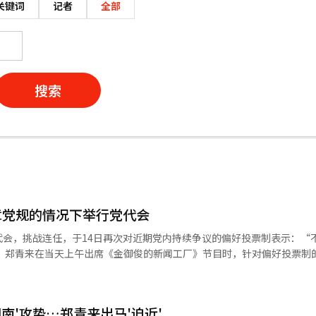
关键词
记者
全部
搜索
章党规的情况下举行党代会
代会，挑战连任，于14日再次对近期党内持续争议的偏好投票制表示：“
问表
代会，原告无效诉讼被采纳的可能性很大。在存在这种风险的情况下，不
会接受。希望领导层能做出好的决定。” 此外，郑青来在7月13日的出
湖南'攻势…郑青来出马'迫近'
。”他当天也强调了与李总统的关系。 郑青来表示：“在李总统成为总