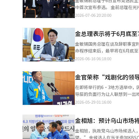
金敏锡前总理于6日宣布竞选民
人感到遗憾。他反问道：“这种
中首次宣布参选。 金前总理在光州表示，“出马竞选党首是为了党的未来，准备迎接激烈的党内辩论，承载着沉重的
合作混乱’吗？” 他还批评金前总理在去年12月3日的紧急状态解除投票中为何未参与，并质疑道：“据说在宣布戒
责任感。”他强调，“李在明政府必须成
2026-07-06 20:20:00
严前与民主党议员通了电话，那他
明政府成功的首要任务是进行执
乱。”这被解读为针对可能竞争的郑承来前代表的言论。 同时，
金总理表示将于6月底至
党，强大而胜利的民主党。我将
报。” 另外，预计在8月17日于大田举行的党代会上，金前总理、郑前代表以及宋永吉议员将展开激烈竞争。※ 本报
金敏锡国务总理在谈及辞职事宜
道经人工智能（AI）系统翻译与
命程序结束后，最早将在6月底至
持总统的施政并为其成功贡献力
2026-06-16 06:18:00
解释道：“国会的立法工作需要
统是更好的选择。” 对于被提
金官荣称“戏剧化的领
看到她的表现非常出色”，并认为
的执政党代表，金总理保持沉默
在即将举行的6·3地方选举中，
的“责任”强调，金总理表示：
导层的负面行为让人联想到一出
价时，他表示：“他在许多重要
冲突愈演愈烈。 金候选人的选举对策委员会在当天的评论中指出：“正青来领导层针对金官荣的负面行为令人无法容
2026-05-29 01:16:00
中将进行评价。” 金总理强调，
忍，简直像一出戏剧。”并呼吁：
央选举管理委员会的改革，金总
表示：“正青来领导层的恶意中
单点修宪”的个人看法。 金总
金相旭：预计乌山市场
李元泽候选人及其背后的正青来领导层。” 关于近期引发争议的金候选人与总统李在明
处奔波。※ 本报道经人工智能（
人反问：“金候选人从未说过与总统通话。究
金相旭，执政党乌山市场候选人
的评论和秘书长赵承来的记者会作出了强烈反应。 韩发言人在当天的评论中
望。” 金候选人在当天参加KBS广播的时事节目时，回应关于单一化进程的问题时表示：“不能允许国民力量地方政