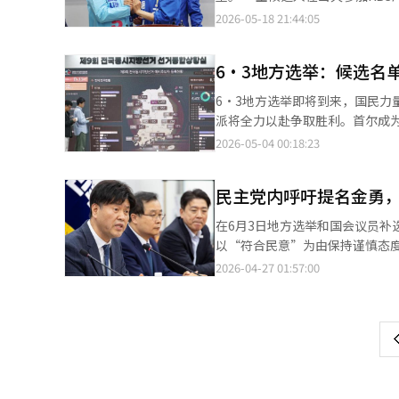
对是严重的违法行为，绝不会消
府延续12·3的残余。” 他指出：“个人利益暂时放下，团结大义的讨论过程是（单一化）的动力。”并表示：“将
2026-05-18 21:44:05
对全北民众的责任。” 赵秘书长在当天下午与记者见面时也表示：“金候选人是因现金分发被民主党除名的人，他一
继续利用这股力量推动单一化。” 金候选人与金钟勋进步党乌山市场候选人之间的单一化民调将于23日至24
直在假装自己是政治受害者，并利
行。金候选人表示：“基层领导
6·3地方选举：候选名
表示：“预计下周25日至26日左右能向市民展示
了单一化。他表示：“我已请求
6·3地方选举即将到来，国民力
我们在政策、方向和承诺上的统一。” 关于金斗圭国民力量候选人与朴孟宇无党籍候选人的单一化
派将全力以赴争取胜利。首尔成
分析称：“本质上很困难。”他
政经验为优势，吴世勋则以四届
2026-05-04 00:18:23
单一化，将失去参选的理由。” 他还表示：“中途单一化是没有名分的单一化。”并预测乌山市场选举将以三方竞争
畿道是另一激战区，民主党候选
进行。 金候选人对与这些候选人的竞争表示：“变量很多。”他指出：“乌山是国民力量势力强大的地方，因此国民
委员会主席；杨香子是三星电子
力量支持者的最后集结将非常强
民主党内呼吁提名金勇
民力量候选人秋庆镐对决，釜山
人工智能（AI）系统翻译与编辑
世宗、忠南、忠北、江原、庆北
在6月3日地方选举和国会议员
支持。
以“符合民意”为由保持谨慎态
金勇的提名发表具体意见。他在
2026-04-27 01:57:00
页
党内秘书长赵胜来在同日的广播
释说，“有声音认为需要对政治
一
领导层对金勇的提名保持沉默。
上
浩英在社交媒体上强调，“为了
得京畿道安山甲的提名。他前一
方面称，约60名民主党国会议