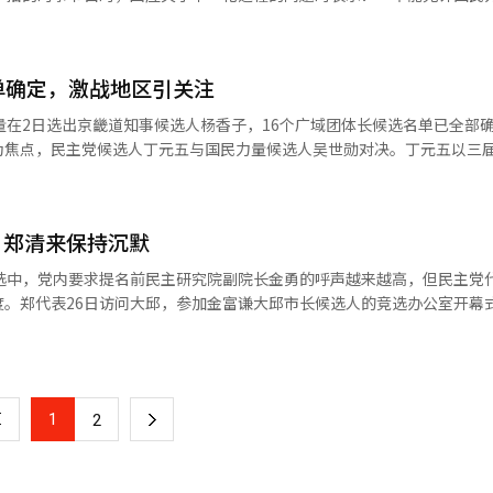
失。请不要再将全北的未来与金候选人的政治赌博相交换。今天就道歉并
日进
用李总统为无党派出马辩护。”※ 本报道经人工智能（AI）系统翻译与
的民调和初选已先行启动，市场候选人之后是广域议员，具体日程已达成
单确定，激战地区引关注
市场候选人单一化的结果。” 金候选人此前于14日与黄候选人宣布
黄名必和金钟勋三人一起进行选举宣传，他们也同意了。”并表示：“将
量在2日选出京畿道知事候选人杨香子，16个广域团体长候选名单已全部
可能性，金候选人
为焦点，民主党候选人丁元五与国民力量候选人吴世勋对决。丁元五以三
解释道：“朴候选人是为了现政权的问题和国民力量阵营的正常化而参选
市长的稳定性为卖点。改革新党候选人金正哲和正义党候选人权永国也参
人秋美爱与国民力量候选人杨香子竞争。秋美爱是六届国会议员，曾任国
首位高中学历女性高管。大邱和釜山也成为激战区。大邱由民主党候选人
大。”并表示：“地方报纸等在地区内的实际影响力很大，变量很多。”※
，郑清来保持沉默
则是民主党候选人田载秀与国民力量候选人朴亨俊的较量。其他地区如仁
。
、庆南、蔚山、全南、全北和济州也有激烈竞争，各党派候选人纷纷出马
补选中，党内要求提名前民主研究院副院长金勇的呼声越来越高，但民主党
度。郑代表26日访问大邱，参加金富谦大邱市长候选人的竞选办公室开幕
22日的最高委员会会议上强调，“所有选举的核心战略是符合民意和胜利
节目中表示，正在综合考虑金勇的提名可能性，但党内有不少反对意见。
检察机关的受害者给予政治关怀，但也有意见认为从民意角度看不合适”
在党领导层谨慎行事的同时，要求提名金勇的党内议员人数不断增加。当
1
下
2
补选胜利，金勇必须出马”。被称为李在明总统心腹的金勇公开要求在此
天在社交媒体上表示，“最近电视节目运气不错，希望提名运气也会到来
一
员希望他参选，包括最高委员李彦珠、姜得求、黄明善，以及中坚议员赵正