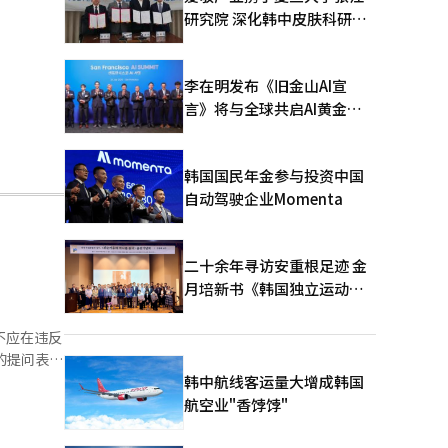
研究院 深化韩中皮肤科研合
作
李在明发布《旧金山AI宣
言》将与全球共启AI黄金时
代
韩国国民年金参与投资中国
自动驾驶企业Momenta
二十余年寻访安重根足迹 金
月培新书《韩国独立运动圣
地：向旅顺口追问历史》出
版
不应在违反
应举行党代
韩中航线客运量大增成韩国
航空业"香饽饽"