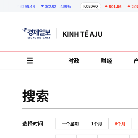
코
인
6295.44
302.82
-4.59%
801.66
2.07
PI
KOSDAQ
정
보
时政
财经
all
menu
搜索
选择时间
一个星期
1个月
6个月