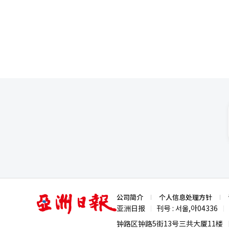
年、朴智元等人也认同他的提名
定。民主党计划在下月初完成包
亚
公司简介
个人信息处理方针
洲
亚洲日报
刊号 : 서울,아04336
|
|
日
报
钟路区钟路5街13号三共大厦11楼