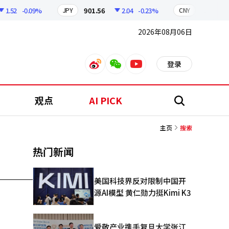
.52
-0.09%
901.56
2.04
-0.23%
210.95
JPY
CNY
2026年08月06日
登录
weibo
weixin
youtube
观点
AI PICK
搜
索
主页
搜索
热门新闻
美国科技界反对限制中国开
源AI模型 黄仁勋力挺Kimi K3
爱敬产业携手复旦大学张江