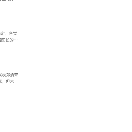
辞职，才是
编辑。
共识。”并
向市民展示
确定。各党
届区长的行
，如果草率
与竞选。京
会法制司法
金富谦与国
 本报道经
川、大田、
，争取选民
代表郑清来
式，但未对
的观点”。
赵秘书长解
。此后，党
天，议员安
次补选中获
”。据金勇
植、金太