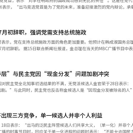
主党党首，表示“对李在明政府的国政成功感到无比的责任”。这是在党代
指责他人的做法，实际上不是金前总理自己所说的‘自我政治的弊端’和
功，只有这样国家、人民、青年和未来才能生存。” 他还指出，“实现李在
不应该立即赶到国会吗？”※ 本报道经人工智能（AI）系统翻译与编辑
政党民主党的改革”，并表示“过去一年，自我政治的弊端使党与政府的
他宣称：“要恢复李在明代表时期的有能力的民主
7月初辞职，强调党需支持总统施政
负责做到这一点。”他还表示，“将为国政成功、总选胜利和民主的黄金
时表示，党在支持总统施政方面的角色更加重要。他预计在韩成淑国务总
编辑。
7月初辞职。 据15日联合新闻社报道，金总理在当天的MBC广播节目中
量是基本任务”，并认为“将这一任务从内阁转移到党内更为必要和高效”
更快推进，随着任期中期的到来，政治上也面临困难，因此党更稳定地支
名为新总理的韩成淑候选人，金总理表示了期待。他称赞韩候选人：“在一
导层”与民主党因“现金分发”问题加剧冲突
她具备推动民生和经济复苏以及实现人工智能转型所需的能力。 关于是
。他表示：“在正式回归后再谈出马与否比较合适。” 对于李在明总统近
因对民主党全北知事初选结果的不满，无党派候选人金官荣于28日表示：
“我认为这是希望执政党中的所有责任人都进行反思。”在被问及对郑青
戏剧。”与此同时，民主党也反击称金候选人是“因现金分发被除名的人
角色中付出了努力”，但也指出“选举结果未达到预期，这一点是事实，
未来党应当“回顾完美的党政一体化和民生实用扩展的路线，理清方向”。
“现在还不算晚，作为一个大党，请反思全北民众的心态为何如此动荡。” 他
理表示需要外部监督机制，并提出“在现有宪法框架下很难实现，或许需
伤和扭曲已达到无法容忍的程度，此次选举的泥潭制造者正是曾被指控为
理回顾过去一年时表示：“感觉像是在急救室工作”，称这一年是为了国家
将出现三方竞争，单一候选人并非个人利益
之间的事先沟通传闻，金候选
AI）系统翻译与编辑。
竟是谁在巧妙地利用总统参与选举？” 对此，民主党通过发言人韩敏洙
，18日表示：“出马的泛民主阵营候选人们共享大义，（单一化）并非个
表示：“金候选人所犯的现金分发行为绝