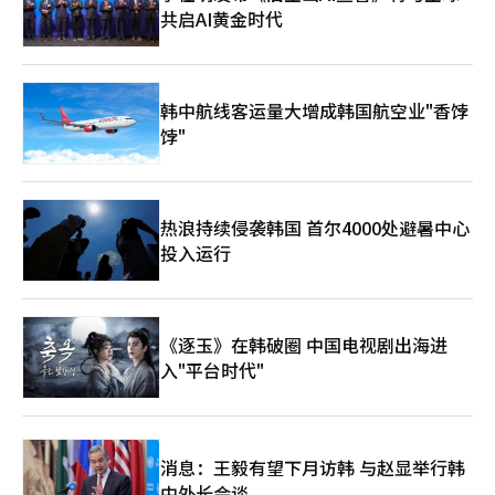
加剧了美国政治的两极化。前总统的政治影响力最终取决于其使用
前总统（金大中）秘书室长
大安保区域”。特勤局发言人安东尼·古利尔米表示，白宫记者协
共启AI黄金时代
同对抗中国。他警告我们要正视当年萨德报复时，韩国企业被迫撤
的方向，可能成为民主的资产，也可能成为负担。 韩国政治当前
会晚宴的安保模式已证明有效，但预计未来活动将进行改进。
出中国的现实。然而，这一处方仅对了一半。明确识别威胁与仅站
最需警惕的是“情感政治的过度”。在假新闻、YouTube政治、粉
在特定阵营是完全不同的问题。依赖最终会导致被捕获。“同盟还
丝政治和仇恨政治影响选举的时代，政治象征的过度动员容易使选
是自主”的二元对立正是将日本推向绝境的老旧框架。 务实外交
举变成情感动员的竞争，而非政策竞争。最终，受害者是市民，因
的原型在于前总统金大中。他将韩美同盟视为国家利益的锚，但并
韩中航线客运量大增成韩国航空业"香饽
为地方经济、就业、交通、安全、青年和福利等生活问题被推到了
未将自己束缚于此。在坚实的对美外交基础上，通过对话政策打开
一边。 朴槿惠前总统的此次行动也应从同样的标准来看。虽然可
饽"
了平壤的大门，并通过金大中-小渊惠三宣言实现了历史与未来合
能会有保守支持者的团结效应，但绝不应以刺激过去的冲突和阵营
作的平衡，拓宽了四强外交的视野。“生僻问题意识与商人现实
对立的方式进行。前总统的政治影响力不仅是个人政治，更应考虑
感”的原则和务实外交正是创造性应对的教科书。这与李在明政府
其对整个社会的象征效应。 民主制度允许多样的政治参与，前总
在安全与经济之间兼顾、逐案获取利益的务实外交相契合。 冷战
统也不例外。然而，考虑到其影响力，必须要求更高水平的责任感
热浪持续侵袭韩国 首尔4000处避暑中心
时期的外交重在选择立场。然而，在复合危机时代的外交中，确保
和克制。尤其是在地方选举中，超越政党和阵营的胜负，应该关
最大化国家利益的战略空间比选择立场更为重要。要加强同盟，但
投入运行
注“谁能更好地推动地方发展”的本质。 最终，选民需要判断的
也要扩大选择，追求价值的同时不能忽视经济安全的现实。正如金
正是这一点。不能仅仅被政治象征和情感所左右，而应冷静地审视
大中政府在外汇危机和朝鲜半岛冷战结构的双重危机中共同推动国
候选人的政策、能力和地方发展愿景。地方选举既是中央政治的延
家利益与和平一样，今天的韩国也需要结合原则与务实的新国家战
续，也是负责市民生活的生活政治舞台。 现在需要的不是单纯的
略。国家利益优先外交不是在大国之间走钢丝，而是让大国需要韩
《逐玉》在韩破圈 中国电视剧出海进
阵营团结，而是选择能够负责地方未来的人才的成熟民主。※ 本
国的主动外交。韩国的未来不在于在美国和中国之间做出选择，而
报道经人工智能（AI）系统翻译与编辑。
入"平台时代"
在于成为一个在半导体、造船、电池、人工智能和文化产业等领域
都能成为双方合作所需、不可忽视的国家。这就是韩国在复合危机
时代应走的更宽广的道路。 作者主要经历 △韩美议会交流基金会
理事长（Korea Inter-Parliamentary Exchange Center,
Washington D.C.） △前国会议员（连任，京畿道南扬州市，民主
消息：王毅有望下月访韩 与赵显举行韩
党） △2006-2007年康奈尔大学东亚中心访问研究员（美国纽
中外长会谈