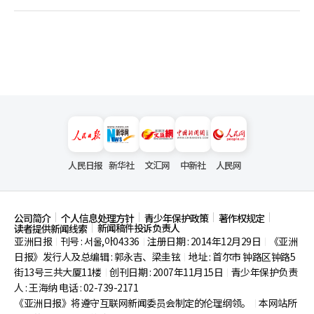
人民日报
新华社
文汇网
中新社
人民网
公司简介
个人信息处理方针
青少年保护政策
著作权规定
新闻稿件投诉负责人
读者提供新闻线索
亚洲日报
刊号 : 서울,아04336
注册日期 : 2014年12月29日
《亚洲
|
|
|
日报》发行人及总编辑 : 郭永吉、梁圭铉
地址 : 首尔市
钟路区钟路5
|
街13号三共大厦11楼
创刊日期 : 2007年11月15日
青少年保护负责
|
|
人 : 王海纳 电话 : 02-739-2171
《亚洲日报》将遵守互联网新闻委员会制定的伦理纲领。
本网站所
|