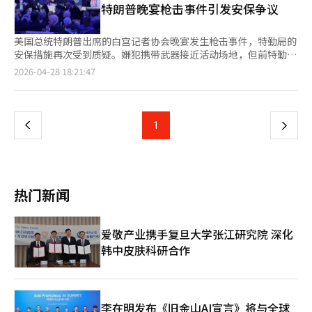
安全地带。必须从根本上降低朝鲜半岛战争爆发的风险，分散供应
（金大中）秘书室长※ 本报道经人工智能（AI）系统翻译与编辑。
评价金正恩委员长“从地狱走向了天堂”。如今，南北双方作
特朗普晚宴枪击事件引发安保争议
结。然而，也有观点认为，前总统的选举支持可能会产生反效果。
可以表达自己的政治观点，支持特定政党或候选人。在海外，前任
链，并在美中霸权竞争中保持战略平衡的高超外交能力作为支撑。
为“敌对国家”面对面，连对话都中断，时间绝对不站在我们这一
虽然可能有助于支持者的团结，但中间选民的支持可能会流失。对
领导人支持选举的现象也很普遍。在美国，前总统奥巴马积极参与
当“和平超强”建立在技术超强之上时，三大超级项目才能真正完
边。 日本是亚洲首个开始重组供应链和安全转型的国家。自2010
于朴槿惠而言，因国政干预事件而首次被弹劾的总统再次出现在公
支持民主党候选人的活动，而特朗普总统在卸任后也成为共和党政
成。将韩国打造成“全球第一和平经济区”，这才是真正的国家战
美国总统特朗普出席的白宫记者协会晚宴发生枪击事件，特勤局的
年钓鱼岛事件以来，日本将对中国稀土永磁体的依赖度降低至
众面前，可能会给民众带来疲惫感。因此，有人指出，前总统的选
治的重要变量。在日本，安倍晋三前首相生前对自民党的选举支持
略。 为最先进的工厂设计最精细的和平蓝图 现实并不乐观。南北
安保措施再次受到质疑。嫌犯携带武器接近活动场地，但前特勤局
31%，2026年防卫预算首次突破9万亿日元。和平宪法第九条的修
举支持应传达出促进国民团结的信息，而非加剧阵营对立或回归过
也产生了重大影响。 地方选举并非仅仅是区域政策的竞争。实际
对话渠道已断，朝美之间不通，朝中俄关系紧密，而日本则走上军
特工表示“核心防线起作用”。据CBS新闻和路透社报道，嫌犯科
页
2026-04-28 18:21:47
正正在推进，自卫队军官被派往北约。然而，正如《金融时报》所
去。※ 本报道经人工智能（AI）系统翻译与编辑。
上，选举总是受到中央政治的影响。政权评价、政党支持率以及对
事强国之路。台湾海峡仍是美中军事冲突的火药桶。围绕朝鲜半岛
尔·托马斯·艾伦于25日从华盛顿希尔顿酒店10层房间出来，携
指出的，日本是一个“无法对特朗普说不的国家”。由于被束缚于
总统施政的民意，都会对地方选举结果产生显著影响，这是全球政
的安全不安因素在加剧，而非减弱。在如此危险的环境中，天文数
带霰弹枪、手枪和三把刀，通过内部楼梯接近活动场地，并冲向金
一
美国单一方向，付出的代价越来越高，而信任美国的日本人仅占
治的普遍现象。韩国政治同样如此。 问题在于平衡。 地方选举本
字的产业投资若要完全结出果实，首先必须将北朝鲜束缚住。对拥
属探测器。艾伦在特朗普所在的宴会厅上一层被制服。路透社称，
20%。高市早苗总理关于“台湾类似情况下的生存危机”的言论更
质上是选拔对地方发展有贡献的人才的过程。选民选择那些负责交
有核与导弹的北朝鲜，真正的威慑力来自于根本改变其战略计算。
艾伦因企图暗杀特朗普被起诉，若罪名成立可能被判终身监禁。前
是引发了中国的经济报复。这种单边附和外交已走到了绝境。 韩
上
1
下
通、住房、福利、安全和产业政策的人。在首都圈集中和地方消亡
必须铭记挑衅与战争的终结是体制的毁灭，强有力的威慑力是基
特工们认为此次事件更侧重于“防止伤害”而非“安保失败”。曾
国在面临与日本相似的地缘政治压力的同时，在供应链方面却显得
加剧的背景下，地方政府的角色愈发重要。在人工智能、半导体、
础。同时，必须恢复危机管理系统，将误判和意外冲突的风险降
参与白宫记者协会晚宴安保的前特工蒂莫西·雷布尔对CBS新闻表
更加脆弱。在31种主要稀有金属中，有16种的最大供应国是中
一
生物和电池等高科技产业竞争的时代，地方政府不仅是简单的行政
至“零”水平，即恢复对话渠道和直通热线。 我们不能再停留在
示，“大家都尽职尽责，反应如教科书般标准，多层防御策略奏
国。日本在降低依赖度的同时，韩国对中国稀土永磁体的依赖度却
机构，更是地方产业战略的核心。 然而，如果选举过于中央政治
大国主导的国际秩序的被动“跟随者”角色。需要主动铺设和平的
效。”他解释说，特勤局设有外部、中间和内部防线，此次嫌犯未
飙升至88%，对镓的依赖达到98%，对石墨的依赖达到97%，对
页
化，地方的未来愿景可能会消失，只剩下阵营对抗。大邱市长选举
舞台，积极启动和平的步伐。金大中前总统留下的“生存问题意识
能接近总统所在的宴会厅。前总统安保负责人保罗·埃克洛夫也表
镁的依赖达到84%。回想2021年的尿素水事件，当中国停止尿素
热门新闻
也同样如此，关于大邱经济和产业战略、青年外流问题的讨论，反
与商人现实感”，在如今需要同时处理巨额投资蓝图与严峻安全现
示，“此次事件避免了大规模伤亡，数十人可能中枪，但都安全离
出口时，全国的卡车几乎停摆。这是没有导弹飞来，工业却可能窒
而被“朴槿惠效应”所掩盖。这也表明韩国政治仍未完全摆脱以人
实时，是急需的治国智慧。 现在是我们自问的时候了。如果我们
开。”前特工迈克·马特兰加认为“特勤局的同心圆式安保策略奏
息的供应链战争的前奏。 尽管如此，我们仍然拥有日本所没有的
物和阵营为中心的结构。 但这并不意味着必须完全禁止前总统的
仍然要在危险的火药桶上建立世界上最先进的半导体工厂，那么管
效”，但指出“无法完全控制整个酒店”，公共活动存在风险。华
优势。首先，美国迫切需要的半导体和造船作为“产业杠杆”。正
爱敬产业携手复旦大学张江研究院 深化
政治参与。重要的是选举支持的方式和信息。如果仅仅刺激特定阵
理这种风险和创造和平的能力也必须是世界顶尖的。希望在历史性
盛顿希尔顿曾是1981年里根遇刺事件的发生地，尽管增加了安全
如韩华海洋收购美国费城造船厂并获得美海军舰艇维修订单所示，
韩中皮肤科研合作
营的团结，敌视对手，社会冲突可能会加剧。相反，如果作为国家
的产业大跃进蓝图旁，能并排放置一份消除朝鲜半岛结构性威胁的
设施，但作为大型酒店仍有结构性限制。前特工雷布尔指出，“若
利用这一杠杆可以获得核动力潜艇批准或核周期谈判等实质性成
元老传递团结、责任和克制的信息，则可能提升政治文化的品位。
精细“和平蓝图”。 作者主要经历 △韩美议会交流基金会理事长
不明确场地边界，风险无穷大。”前特勤局副局长A.T.史密斯表
果。其次，通过庆州亚太经合组织（APEC）会议，成功促成习近
海外的案例也证明了这一点。奥巴马前总统在支持民主党候选人的
（Korea Inter-Parliamentary Exchange Center, Washington
示，“完全封锁酒店在美国不常见，特勤局通常围绕总统所在区域
平主席时隔11年的访韩，恢复了对华首脑外交。第三，作为朝鲜半
同时，反复强调美国民主的团结和制度信任。相对而言，特朗普总
DC） △前国会议员（连任，京畿道南杨州乙，民主党）
设定安保范围。”部分人士呼吁改进。前特工巴比·麦克唐纳德
岛问题的当事国，且没有历史包袱，有利于主导亚洲中坚国的团
统在卸任期间虽然有效地凝聚了强大的支持基础，但同时也被认为
△2006~2007年康奈尔大学东亚中心访问研究员（美国纽约） △
称“系统有效但可提升”，前特工比尔·盖奇建议“加强安检和扩
李在明发布《旧金山AI宣言》将与全球
结。 维克托·查（Victor Cha）建议放弃“战略模糊”，与美日共