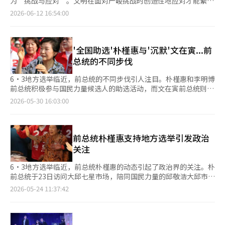
设备。这是对ASML垄断的光刻设备市场的挑战。中国的高端半导
为“挑战与应对”。文明在面对严峻挑战时创造性地应对才能繁
而，去年10月大法院第一部（主审法官徐京焕）确认了20亿韩元
还将自己与1990年代苏联解体和改革开放的前俄罗斯总统鲍里斯
的致命弱点。半导体的心脏地带平泽距离停战线仅有100多公里。
明（支持李在明总统并新加入的民主党支持者）势力”针对“文赵
体受到的封锁激发了其自给自足的动力。中国的目标不是自给自
荣，而应对失败则会崩溃。2026年，韩国面临的挑战可谓“复合
的精神损害赔偿，但认为“诺泰武前总统的300亿韩元黑金属于非
2026-06-12 16:54:00
·叶利钦进行了比较，并表示如果他重新执政，将承认以色列，并
将新的集群分散部署到南方，虽然在安全上具有重要意义，但由于
特雷（前总统文在寅、前代表赵国、播音员金御俊、前代表郑清
足，而是全球市场的主导权。韩国是其首要目标。 我支持总统在
危机”。美国信任度下降、日益强大的中国、复苏的朝鲜、军事大
法资金，不能视为罗负责人的贡献”，并将案件发回首尔高等法
与以色列正常化关系，成为唐纳德·特朗普总统在中东国家和以色
朝鲜半岛狭窄的地理特性，仍然面临射程内的本质限制。 工厂外
来、作家유시민）”进行的网络攻击的批评。他表示：“免疫细胞
旧金山的宣言，但这应当是目标和方向，而不是值得自豪的事情。
国化的日本，以及能源和供应链冲击等五大波浪同时袭来。关键不
院。 再审法院于1月9日召开首次辩论，三个月后将案件移交调
列签署的亚伯拉罕协议的一部分。 在与以色列接触之前，阿马迪
的三重地缘政治要害 物理导弹并不是唯一的威胁。我们已经暴露
应该攻击外来的细菌或病毒，但攻击自己的正常细胞的情况持续了
政府应在繁荣和超越的前提下制定政策，因为繁荣和超越随时可能
在于挑战的强度，而在于我们的应对能力。旧地图无法解读新世
解，但由于核心争议点“SK股票分割”等未能达成一致，调解未
内贾德于2023年参加了在危地马拉举行的环境会议，外界注意到
在三重结构性脆弱性之中。首先是“供应链的要害”。中国掌握了
一年。”并指出：“结果现在出现了新陈代谢异常。”他还提
动摇。高科技产业是国家的增长动力，但如果其成果仅停留在少数
界。 裂痕始于作为现有秩序支柱的美国内部。尽管美国仍是全球
'全国助选'朴槿惠与'沉默'文在寅...前
果。因此，法院决定结束辩论程序并于今日作出宣判。 不过，如
危地马拉是中南美洲著名的亲以色列国家。当时，阿马迪内贾德在
98%的半导体用镓精炼和超过一半的锗，同时将稀土战略性武器
到：“对前总统的抨击行为在党内外公开进行超过六个月，但没有
大型企业和资产市场，社会信任必然会减弱。必须有政策将半导体
最大经济体，但“能否信任美国的承诺”这一信任正在动摇。最近
果双方对今天的决定不服，仍可向大法院提出再上诉，未来的审判
总统的不同步伐
德黑兰机场被安全部门拒绝发放登机牌，经过几小时的静坐抗议和
化。其次是“地缘政治的要害”。我们的企业正处于华盛顿对中国
人正面批评。”并提到：“现在有个说法叫‘文贬加分’，即贬低
繁荣的成果转化为青年的未来和社会信任。 给予青年机会 半导体
的皮尤研究显示，韩国民众对美国的好感度和对其国际领导力的信
可能会继续展开。
在社交媒体上发声后，才得以出境。 在以色列的支持计划失败
出口管制与北京技术自立雄心冲突的断层线中。尽管占全球DRAM
文在寅（前总统）可以获得加分。”他进一步表示：“现在民主党
的繁荣是上天给予的机会，问题在于如何把握这个机会。股市一天
任大幅下降，而在益普索的调查中，认为中国对国际社会产生积极
6·3地方选举临近，前总统的不同步伐引人注目。朴槿惠和李明博
后，阿马迪内贾德再次被置于软禁状态。外媒报道，他于6日出现
供应的70%，却在中美两国的博弈中感到窒息。最后是“生产集中
发生的事情与以前国民力量（党）在党代会中‘不允许娜京元参
内波动10%，但青年的生活却没有改变。能够决定建设数百兆韩元
影响的国家的回答甚至超过了美国。这是关税战、防卫费账单以及
前总统积极参与国民力量候选人的助选活动，而文在寅前总统则保
在伊朗首都德黑兰的哈梅内伊葬礼上，走在人群中。照片中，阿马
困境”。全球客户极为警惕单一地区集中先进生产能力的风险。我
选’时的情况几乎相似。”并反问：“对安哲秀的威胁与之有什么
半导体集群的政府，应该在青年住房和通勤问题上作出同样规模的
轻视同盟的交易外交所带来的结果。此外，伊朗战争的余波使国际
持沉默，没有公开支持。据政治圈消息，曾被称为“选举女王”的
迪内贾德将口罩拉至下巴，低头走路，身边还有几名看似伊朗军方
2026-05-30 16:03:00
们的超强优势可能成为全球分散压力和制约的目标。随着数百兆韩
区别呢？”他强调：“我并不是要猛烈批评总统。我一直认为李总
决策。如果在半导体领域讲求速度，而在青年的生活中却没有速
能源机构称原油供应出现“数十年来最糟糕”的情况。消费能源
朴槿惠，近期在大邱和忠清地区之后，前往釜山、蔚山和庆南进行
的男子。伊朗新闻网站表示：“阿马迪内贾德参加哈梅内伊的葬
元的投资投入，这三种风险也将成比例地扩大。 提出“半导体和
统是个相当不错的支持者，现在也没有改变。”并表示：“能够洗
度，青年将很快察觉到这种差异。 我们必须成为一个即使离开首
90%以上依赖进口的韩日两国，尤其是对中东原油的依赖，面临前
候选人助选，展现出积极的姿态。朴槿惠自2017年被弹劾以来，
礼，反映了在新政权下，边缘化精英们在不稳定的政权过渡期中的
平经济论” 先进的半导体工厂需要超乎想象的资源。仅用仁川集
净这种自体免疫疾病的人只有总统。检察改革也请直接去做。‘李
尔也不会远离机会的国家。要摆脱以首尔为中心的单极体制，各地
所未有的危机。 相反，中国迅速重组产业和技术竞争力，建立了
时隔9年首次参与选举支持活动。她的行程中，国民力量的地方和
复杂生存策略。”据NYT报道，哈桑·鲁哈尼和穆罕默德·哈塔米
群就需要相当于10座核电站的电力和每天150万吨的水。政府承诺
在明会做到’这句话不是吗？还不算晚。”※ 本报道经人工智能
区应具备自给自足的功能，并通过密集的交通网络连接，建立“多
新的战略影响力。中国占全球制造业产出的约30%，超过美国、日
基础自治团体候选人及国会议员等陪同，呼吁支持。李明博前总统
前总统朴槿惠支持地方选举引发政治
两位前总统未受邀请，未能出席此次活动。
负责电力和水的供应，以及一站式行政支持，这是正确的方向。然
（AI）系统翻译与编辑。
中心城市网络”。在此期间，政治在房价面前未能兑现承诺，也未
本和德国的总和，拥有370多艘世界最大规模的海军，预计到2030
也参与了助选活动。他于15日与国民力量的首尔市长候选人吴世勋
关注
而，缺少一种看不见的绝对基础设施，那就是“和平”。如果电力
能缩小差距。我作为从政者也无法逃避这一责任。即使政权更迭，
年将拥有约1000枚核弹头，五角大楼对此做出了预测。中国在电
一起走在首尔中区清溪川，向支持者表示“请多多关照吴候选
和水被切断，工厂将停止运转；同样，如果没有稳定的安全环境，
也必须建立不动摇的制度和法律。信任只能通过反复的实践来积
动车、电池、太阳能生产方面位居世界第一，并掌握了90%的稀土
人”。他计划于31日访问釜山，表明对朴亨俊釜山市长候选人的支
6·3地方选举临近，前总统朴槿惠的动态引起了政治界的关注。朴
再伟大的超强技术也会在一夜之间沦为地缘政治的人质。韩国高科
累。 无论半导体多么成为世界顶尖，如果青年无法相信明天，社
精炼，利用对镓、锗、稀土的出口管制，紧紧控制着西方高科技产
持。相对而言，文在寅前总统在此次选举中没有进行正式的外部活
前总统于23日访问大邱七星市场，陪同国民力量的邱敬浩大邱市长
技产业面临的最大风险仍然是北朝鲜的核与导弹能力。 过去，国
会必然会动摇。最终，保障民主的关键在于“明天会比今天更
业的命脉。这一切表明，21世纪的霸权不在于航空母舰的数量，而
动。分析认为，这与两年前在庆南地区举行的4·10总选举结果不
候选人，并计划于25日访问忠北沃川的陆英洙女士故居。尽管没有
家安全是保护产业的围墙，而现在，先进产业本身已成为国家安全
2026-05-24 11:37:42
好”的信念。 作者主要经历 △韩美议会交流基金会理事长
在于谁掌握了供应链的瓶颈，即关键节点。 周边国家的动向也不
佳有关。尽管文在寅当时在庆南、釜山和蔚山进行助选，但民主党
进行直接的选举演讲，但在距离选举仅十天的时刻，这一举动被解
的核心资产和武器。此外，和平成为维持该产业价值和吸引全球投
（Korea Inter-Parliamentary Exchange Center, Washington
容小觑。乌克兰战争为朝鲜提供了奇迹般的机会。在与俄罗斯扩大
在庆南地区的总选举中仅获得金海的两个选区（甲、乙）和昌原的
读为保守派的团结信号。尤其是在传闻大邱市长选举形势紧张的背
资的最强“必要基础设施”。仅靠技术的超强优势是不够的。我们
DC） △前国会议员（连任，京畿道南杨州乙，民主党） △2006-
军事合作后，朝鲜经济在近年来实现了最高增长。朝鲜不仅吸收了
一个选区。前总统们参与选举的原因被解读为希望在选举最后阶段
景下，政治影响力备受关注。 前总统的选举支持不必一味持否定
必须成为全球顶尖的半导体强国，同时也是全球资本最放心投资的
2007年康奈尔大学东亚中心访问研究员（美国纽约） △前总统
能源和外汇，还获得了卫星、导弹技术和实战经验。纽约时报甚至
吸引支持者投票。由于传统支持者的投票可能性降低，他们呼吁团
态度。在民主社会中，政治表达自由是每个人的权利。前总统同样