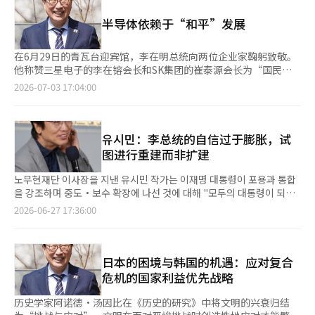
被搁置两个月后发布的后续新闻。 据报道，阿马迪内贾德与以色
的继承问题也随之而来。当父母的资产决定了子女的第一套房时，
通过继承和赠与形成的特有财产，因此不应作为分割对象，但法院
列的接触始于2024年，当时他在匈牙利的鲁多维卡公共服务大学
阶层的梯子就被折叠了。当人们失去“努力工作就能拥有自己房子
半导体依赖于“和平”发展
认为部分应给予罗负责人认可。 法院解释道：“考虑到夫妻共同
参加气候变化会议。然而，这次会议是匈牙利政府请求举行的，目
的信念”时，他们开始怀疑努力的意义。无论出口、股市和投资吸
财产的相当部分是在婚姻期间形成或获得的。”并指出：“为了公
的是为阿马迪内贾德与以色列情报机构摩萨德的特工在布达佩斯进
引的数字多么华丽，如果我的生活没有改变，这些指标就成了“别
平分配双方共同努力所形成的夫妻共同财产，考虑到再审前上诉审
行秘密会谈提供借口。鲁多维卡大学校长德利在接受NYT采访时表
在6月29日的青瓦台迎宾馆，李在明总统向两位企业家鞠躬致敬。
人的盛宴”。 民主的危机来自内部 威胁民主的不仅仅是专制势
辩论结束后崔会长持有股票的价值大幅上涨。” 前总统诺泰武的
示：“如果有两个敌人想要对话，最好的办法就是让他们对
他称赞三星电子的李在镕会长和SK集团的崔泰源会长为“国民英
力。公民所感受到的不平等和剥夺感成为更大的内部威胁。历史学
300亿韩元黑金未被认定为罗负责人的贡献。这是遵循去年10月大
话。”在这次会议上，以色列摩萨德局长达维德·巴尼亚亲自前往
雄”，并给予他们应有的礼遇。政府与企业携手宣布“韩国大跃进
2026-07-03 17:04:00
家蒂莫西·斯奈德将自由分为“免于什么的自由”和“能够做什么
法院的再审意图。 财产分割方式决定为现金支付财产分割款
匈牙利与阿马迪内贾德会面。 随后，以色列决定以阿马迪内贾德
三大超级项目”的场景，成为国家命运的关键一击，也是面向未来
的自由”。如今我们的青年并没有被囚禁，但选择居住地的自由和
的“对象分割”。法院表示：“考虑到再审后上诉审中双方所表达
为中心进行政权更替。以色列秘密支付了阿马迪内贾德的居住和旅
的大胆决策，值得真诚欢迎。 金大中时代的高速通信网络与李在
预测未来的自由正日益缩小。 我们是向世界证明民主恢复力的国
的分割方式意愿及崔会长持有股票作为经营权和控制权的依据，决
行费用，并与他在布达佩斯等海外地点会面。NYT援引美国官员的
明的半导体 领导者的远见与大胆的基础设施投资，往往是改变国
家。我们用公民的力量战胜了独裁，并在2024年冬季的非法戒严
定向罗负责人支付现金的财产分割款。” 崔会长的律师李在根在
话称，以色列甚至在2月28日伊朗遭到空袭当天，试图在伊斯兰革
家命运的转折点。金大中前总统在外汇危机的废墟上，倾尽国力建
유시민：李总统的自信过于膨胀，试
和内乱中通过公民、国会和宪法阻止了危机。拯救我们的不是制
宣判后走出法庭表示：“在近20年的婚姻解除过程中，去年大法院
命卫队的监视下营救处于软禁状态的阿马迪内贾德。四名伊朗高级
设高速信息通信网络，便是一个典型例子。“虽然工业化来得晚，
图进行重建而非扩建
度，而是赋予制度生命的公民。恢复力的燃料是信任。走上广场的
的判决确认了离婚，今天有了财产分割的再审判决。”并表
官员表示，以色列在空袭后派出一辆由摩萨德特工驾驶的黑色标致
但我们要在信息化上走在前面”的决策，成为今天韩国成为IT强国
公民之所以走出来，是因为他们相信这个国家是他们的。当青年得
示：“崔会长对这一过程给大家带来的困扰深感抱歉。” 他还补
轿车，迅速将阿马迪内贾德接走。然而，阿马迪内贾德对这一行动
和全球内容创作中心的坚实基础。 此次半导体与人工智能的超级
노무현재단 이사장을 지낸 유시민 작가는 이재명 대통령이 포용과 통합
出“这个社会的承诺不是为了我”的结论时，这种力量的源泉就开
充道：“对判决的具体立场将在仔细审阅判决文书后说明。” 而
以及以色列的计划表示不满。 考虑到阿马迪内贾德的历史，与以
项目，也可能成为引领第二次飞跃的历史契机。在人工智能时代，
을 강조하며 중도·보수 확장에 나선 것에 대해 "모두의 대통령이 되는
始枯竭。 永恒的繁荣是不存在的 在过去40年中，全球内存半导体
罗负责人方面的律师在被问及“如何看待判决宣告”、“负责人是
色列的接触显得难以想象。他在任期间曾多次发表反美、反以色列
力争在内存半导体的竞争中巩固“不可替代的韩国”的构想，既合
것은 바람직하지만 대통령의 자신감이 지나쳤던 것 같다"고 평가했
的冠军已经更换了两次。1980年代，内存半导体市场被日本占
2026-06-27 17:36:00
否有立场”等问题时未作回应。 此次判决时隔约9年作出。崔会长
的言论，甚至声称“美国策划了9·11恐怖袭击以支持以色列”，
理又及时。外汇危机时期的积极信息化投资是克服危机的盾牌，而
다.27日，政治圈消息，유作家在26日公开的YouTube频道“金御
领，但由于技术问题和美国的贸易压力以及后发者的追赶而崩溃。
与罗负责人于1998年9月结婚，但最终分道扬镳。2015年，崔会长
并呼吁“将以色列从地图上抹去”。他在2009年还对反对自己连
此次项目则是通往未来的矛。 伊朗战争带来的痛苦问题 为了确保
俊的达斯贝达”中表示：“李总统常用的词汇包括‘大家的总
现在，中国凭借巨额资本，不仅在内存领域，还在设备方面实现国
通过媒体公开了婚外子女的存在。 2017年7月申请离婚调解，但未
任的示威者进行了暴力镇压。 对于阿马迪内贾德的这一举动，其
这一宏伟蓝图的成功，必须认真面对的安全现实是：2025年6月，
统’和包容·统一。”他指出：“李总统在成为总统的过程中，热
产化，加快了追赶的步伐。 最近，中国最大的DRAM企业
能达成协议，2018年2月正式提起诉讼，罗负责人于2019年表示愿
亲信阿卜杜拉·达瓦里分析认为，他对权力的渴望促使他与以色列
以色列和美国对伊朗核设施的精准打击，生动展示了现代战争的变
烈支持和守护他的人们所期待的是扩建。原本是三层的房子，向中
日本的困境与韩国的机遇：应对复合
CXMT（长鑫存储）通过上市筹集了12万亿韩元，市值迅速跃升至
意离婚并提起反诉。 此前一审法院判决崔会长需向罗负责人支付1
进行沟通。阿马迪内贾德在三次竞选中被拒绝后，对由伊斯兰学者
化。即使是深埋地下的设施也未能幸免。战争的中心已从领土占领
间·保守方向再加一层大家都能接受。”他认为：“但总统似乎想
中国大陆第一。这笔资金将用于扩大生产能力和下一代DRAM及
危机的国家利益优先战略
亿韩元的精神损害赔偿及665亿韩元的财产分割款。二审法院则承
主导的现行神权体制感到失望，希望借助外部势力成为伊朗未来的
转移到“削弱对方的战略资产和核心基础设施”，战争的规则本身
要进行重建。”他接着说：“进行重建需要拆除现有建筑。”并表
HBM的研发。它们已经以市场价格的一半投放通用DDR4，参与市
认诺泰武前总统的300亿韩元黑金及罗负责人的贡献，判决精神损
领导者。NYT报道称，达瓦里表示：“阿马迪内贾德（前总统）拥
发生了改变。 将这一严峻现实放在朝鲜半岛上来看，世界最大内
示：“在批评公共论坛中，投入了拆除专业评论员，核心支持者即
场份额竞争。上海的一家国有企业已开始量产自主开发的DUV光刻
历史学家阿诺德·汤因比在《历史的研究》中将文明的兴衰归结
害赔偿提高至20亿韩元，财产分割金额为1兆3808亿韩元。 然
有资金和广泛的经济网络，他想要的就是权力。” 阿马迪内贾德
存半导体生产基地位于北朝鲜的导弹射程之内，这一事实成为国家
民主改革阵营的正常细胞遭到攻击。”这被解读为对所谓“新李在