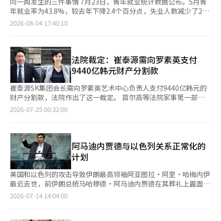
同一周发生的三件事情 7月23日，青年就业统计数据公布。5月青
年就业率为43.8%，较去年下降2.4个百分点，失业人数减少了25
万5千人。超过一年未能找到工作的青年比例达到48.6%，为2009
2026-08-04 17:40:10
年以来的最高水平。 7月24日，李在明总统在旧金山宣布了“人工
智能宣言”。他表示要将韩国建设成为“不可替代的全球人工智能
合作平台”，以世界一流的半导体制造能力为基础。全球大型科技
公司的首席执行官们出席了此次活动，英伟达的黄仁勋表示，现在
法院裁定：崔泰源需向罗素英支付
正是韩国的黄金时期。 7月28日，首尔。KOSPI指数一天内暴跌
9440亿韩元财产分割款
10.8%。盘中跌破6000点，触发了熔断机制，交易暂停。三星电
子股价下跌13.4%，SK海力士下跌14.7%。外资在一天内几乎抛售
崔泰源SK集团会长需向罗素英艺术中心负责人支付9440亿韩元的
了5万亿韩元。 这一切都发生在短短一周内。这些事件向我们提出
财产分割款，法院作出了这一裁定。 首尔高等法院家事第一部
了两个严峻的问题：半导体的成功为何没有转化为青年的生活和希
（李相柱法官）于24日召开了两人财产分割诉讼的再审宣判日，并
2026-07-25 00:32:00
望？这种成功能持续多久？ 去看看蚕室广域换乘中心 傍晚时分，
做出了上述决定。同时，裁定还明确规定，从判决生效的次日起至
蚕室换乘中心，数十名青年排队等候乘坐前往南杨州的红色广域巴
全部支付之日，需支付年利率5%的延迟利息。 法院首先认为，崔
士。他们的肩膀显得疲惫。上下班的通勤时间基本上需要三小时。
会长持有的SK股票应作为分割对象财产。法院表示：“崔会长持
这些人努力学习，勤奋工作。然而，他们存钱的速度如同乌龟，而
有的股票是在婚姻期间获得的财产，崔会长与罗负责人均对其形成
阿马迪内贾德与以色列关系正常化的
首尔的房价却如同兔子般飞涨。 那只兔子甚至不曾入睡。 首尔公
及价值的维持和增加作出了贡献。” 此外，法院将2024年4月16
计划
寓的中位数成交价格已超过12亿韩元，平均租金超过6亿韩元，租
日作为分割对象股票价值评估的基准日，这是离婚诉讼的上诉审辩
金涨幅创历史新高。几年前被称为“硬掏”和“恐慌性购买”的现
论结束日。法院提到：“即使在判决离婚后申请财产分割，分割对
美国和以色列的攻击导致伊朗最高领袖阿亚图拉·阿里·哈梅内伊
象，如今在30多岁的人群中被称为“生存购买”。今年1至5月，
象财产及其金额应以离婚诉讼的事实审理结束日为准。” 不过，
最近去世，前伊朗总统马哈穆德·阿马迪内贾德在其葬礼上露面。
购买首尔公寓的人中有四成是30多岁的人。这并不是为了赚更多的
法院指出：“在再审前的上诉审辩论结束后，股价大幅上涨的情况
纽约时报（NYT）于13日（当地时间）报道，阿马迪内贾德有意借
2026-07-14 14:04:00
钱，而是因为他们害怕如果现在不买，就会被永远抛在后面。 增
未被纳入财产分割对象财产的价值评估，但在确定财产分割比例的
助外部势力重返权力，并计划在执政后与以色列正常化关系。该报
长速度的问题在于机会的分配。劳动收入仅仅随着工资的增长而增
过程中予以考虑。” 另一个重要争议点是财产分割的比例，最终
道是在美国和以色列试图让阿马迪内贾德重返伊朗权力中心的计划
加，而已经拥有资产的人则通过资产的增值迅速积累财富。起跑线
确定为崔会长占3/2，罗负责人占1/3。崔会长方面认为SK股票是