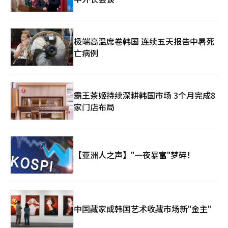
约） △前总统（金大中）秘书室长
极端高温席卷韩国 连续五天报告中暑死
亡病例
霸王茶姬持续深耕韩国市场 3个月完成8
家门店布局
【亚洲人之声】"一夜暴富"梦碎！
中国藏家成韩国艺术收藏市场新"金主"