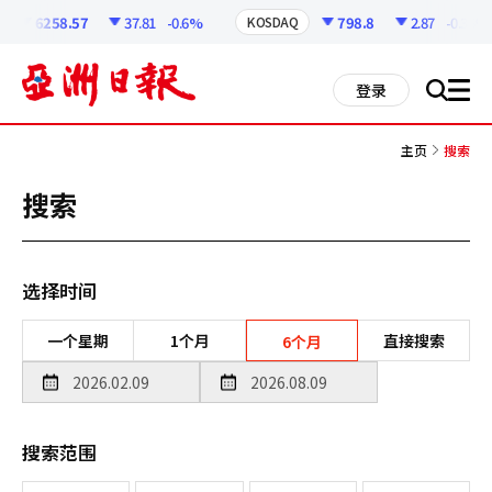
코
인
6258.57
37.81
-0.6%
798.8
2.87
-0.36%
KOSDAQ
정
보
all
登录
搜
men
索
主页
搜索
搜索
选择时间
一个星期
1个月
直接搜索
6个月
搜索范围