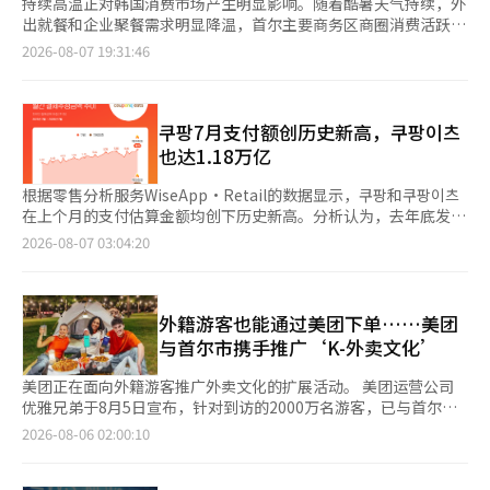
持续高温正对韩国消费市场产生明显影响。随着酷暑天气持续，外
出就餐和企业聚餐需求明显降温，首尔主要商务区商圈消费活跃度
持续下滑；与此同时，外卖订单逆势增长。 据韩国餐饮业7日消
2026-08-07 19:31:46
息，近期首尔汝矣岛、江南、光化门等商务区多家餐饮门店客流明
显减少。多位餐饮业经营者表示，受高温天气影响，晚餐时段顾客
较平时减少约三分之二，不少企业取消晚间聚餐，消费者也更倾向
于减少外出，外卖解决用餐需求。有餐厅负责人表示，门店过去每
쿠팡7月支付额创历史新高，쿠팡이츠
天可接待约10桌晚餐顾客，如今仅剩约3桌，营业额也大幅缩水。
也达1.18万亿
高温天气对线下消费的影响已反映在商圈数据上。根据首尔市实时
城市数据，本月6日18时至19时，钟阁站商圈活跃度较前一周同期
根据零售分析服务WiseApp·Retail的数据显示，쿠팡和쿠팡이츠
下降28.9%，江南站下降12%，汝矣岛下降5.8%。在气温达到峰
在上个月的支付估算金额均创下历史新高。分析认为，去年底发生
值的当天15时左右，江南站和光化门商圈活跃度分别较前一周同期
的个人信息泄露事件后，쿠팡的客户支出正在迅速恢复。上个月，
2026-08-07 03:04:20
下降71.1%和65.4%，主要商务区午餐消费也出现明显回落。 与堂
쿠팡的月度支付估算金额为6.11万亿韩元，比去年同月的5.76万亿
食消费降温形成鲜明对比的是，外卖需求持续攀升。韩国外卖平台
增加了6%，创下月度最高纪录。自去年11月底发生个人信息泄露
外卖的民族（Baemin）数据显示，7月29日至8月5日期间，首尔
事件以来，쿠팡的支付估算金额曾出现下降趋势。然而，今年以
发布高温警报地区的餐饮外卖订单量较上月同期增长约6%。其
来，用户数量和支付规模逐渐恢复，上个月的金额超过了之前的最
外籍游客也能通过美团下单……美团
中，7月31日虽为传统外出聚餐需求较旺的周五，外卖订单仍较前
高纪录。外卖应用쿠팡이츠也保持了增长势头。上个月，쿠팡이츠
与首尔市携手推广‘K-外卖文化’
一周同期增长约30%。 业内人士认为，持续高温正在重塑韩国居
的支付估算金额为1.18万亿韩元，比去年同月的9800亿增加了
民的消费习惯，越来越多消费者减少外出用餐，部分企业也将原本
21%。쿠팡이츠同样创下了月度最高纪录。此次调查是
美团正在面向外籍游客推广外卖文化的扩展活动。 美团运营公司
的晚间聚餐改为中午订购外卖或盒饭。随着极端天气持续，韩国餐
WiseApp·Retail对韩国人的信用卡和借记卡支付额进行抽样调查
优雅兄弟于8月5日宣布，针对到访的2000万名游客，已与首尔市
饮消费正呈现堂食降温、外卖升温的新特点，高温对线下餐饮和商
后得出的估算结果。调查未包括账户转账、现金和礼品卡支付额，
签署了“美食旅游及地方经济振兴合作备忘录（MOU）”，以推
2026-08-06 02:00:10
圈消费的影响也进一步显现。
因此与各企业的实际销售额可能存在差异。此外，쿠팡Inc的董事
广‘K-外卖’文化。 此次合作旨在创造一个不受语言和支付方式
长金范锡在前一天举行的第二季度业绩电话会议上表示，因个人信
限制的便利外卖体验环境，特别是希望外籍游客能够将外卖作为旅
息泄露事件而流失的客户正在逐渐回归。金范锡表示：“流失的客