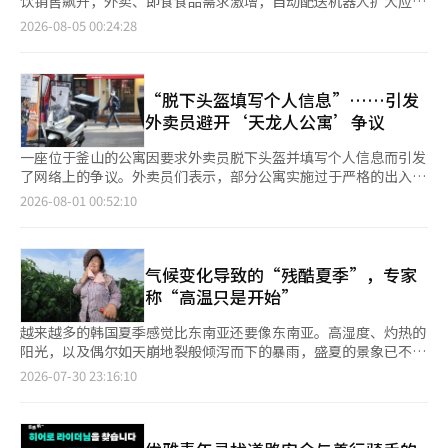
饮销售飙升，外卖、即食食品需求激增，自动配送机器人扩大应
日，联合通讯社援引政府高层官员的消息报道，预计将在7日的内
调"垄断会提高效率的问题"。 此外，李总统表示，"公平交易委员
用，高温经济正成为推动产业变革的新动力。 据相关业界4日消
2026-08-05 00:24:28
阁会议上确定将熊本地震指定为特别灾害的方案。 一旦被指定为
会最近积极打击串通和囤积行为，似乎在有效履行经济检察官的角
息，持续高温首先带动食品、流通、服装、美妆等行业的销售。冷
特别灾害，将可以扩大对地方自治体的地方交付税支持比例，并迅
色"，并要求"今后要密切关注，确保通过串通或不正常交易获取不
饮市场表现最为亮眼，据宾格瑞消息，从上月25日至本月2日，冰
速执行使用预备费的恢复费用。 灾难安全电子显示屏温度信息错
当利益的行为绝对不能发生"。※ 本报道经人工智能（AI）系统翻
淇淋销量环比增长超20%，同比增长超10%。 咖啡及饮料连锁品
误，炎热天气下市民困惑 在4日，首尔首次发布极端高温警报时，
译与编辑。
牌同样迎来销售高峰，上月25日至本月2日，星巴克冰美式销量环
“脱下头盔填写个人信息”……引发
部分灾难安全电子显示屏显示的温度低于实际温度，出现错误。
比增长约37%,夏季新品水蜜桃系列口味饮品销量增长43%。 防暑
外卖员避开‘天龙人公寓’争议
据首尔市和各自治区的消息，当天在首尔市主要地点安装的灾难安
用品需求也迅速上升。乐天百货数据显示，上月25日至本月2日，
全电子显示屏实时温度信息与实际情况不符，导致相关投诉不断。
墨镜和遮阳伞销量分别增长30%和15%，凉感寝具销量增长
一座位于釜山的公寓因要求外卖员脱下头盔并填写个人信息而引发
下午4时左右，麻浦区弘大街等五个地点的电子显示屏显示当前温
10%。家电卖场乐天Hi-Mart空调销量环比增长40%。 美妆服装市
了网络上的争议。外卖员们表示，部分公寓实施过于严格的出入程
度为"30度"，而西大门区部分电子显示屏显示为"27度"。当天首
场中，“清凉消费”成为关键词。MUSINSA旗下时尚平台29CM上
序，甚至使用了“天龙人公寓”这一说法。 争议始于一名在釜山
2026-08-01 00:52:10
尔预计最高气温超过39度，发布了极端高温警报，因此实际感受与
月1日至本月2日期间，“亚麻长裤”“亚麻针织衫”关键词搜索量
工作的外卖员A在21日于其YouTube频道发布的关于公寓外卖过程
显示差异较大。※ 本报道经人工智能（AI）系统翻译与编辑。
分别同比增长100%和157%。护肤品牌Medicube推出的“零毛孔
的视频。视频时长约2分钟，记录了A与管理人员及订单者之间关
冷感面膜”6月销量环比暴增260%。 助眠降温产品需求同步增
于公寓出入程序的对话。 根据公开内容，A在送餐时到达公寓，却
长，现代百货旗下Zinus凉感床垫“Ultima Air”上月销售额同比
被告知需要在一楼脱下头盔并在出入登记簿上填写个人信息。 A询
气候变化导致的“残酷夏季”，专家
增长46%，Simmons凉感寝具套装销量增长20%。 高温天气超长
问了要求填写个人信息和脱下头盔的理由，并拒绝了该要求。然
称“高温只是开始”
待机，越来越多人减少不必要的外出，通过外卖或线上购物解决饮
而，管理人员表示，如果不遵循规定程序，就无法进入公寓内部。
食需求。“外卖的民族”数据显示，上月25日至本月2日，参鸡汤
A请求与订单者通话，但管理人员未能直接连接，于是他走出大楼
越来越多的韩国夏季感觉比东南亚还要像东南亚。高湿度、灼热的
订单量环比增长81%，鳗鱼烧、鳗鱼盖饭、烤鸭等夏季滋补类菜品
拨打了订单者的电话，解释了被阻止入内的情况，并表示将把食物
阳光，以及偶尔如天崩地裂般倾泻而下的暴雨，盛夏的景象已不再
订单分别增长38%、20%和19%。刨冰、豆浆冷面、冷面订单量
放在一楼。 订单者回应道：“难道不应该送上去吗？其他公寓也
是熟悉的温带气候。问题在于，这种变化并不是以相同的方式影响
2026-07-30 23:16:10
分别增长63%、52%和28%。 高温天气下，选择前往大型室内商
是这样。如果是这样，那就不要收取配送费。我会联系配送平
每个人。灾难总是以不平等的方式降临。对于农民、建筑工人、外
业综合体避暑的消费者也呈增长趋势。上月25日至本月2日期间，
台。”最终，A将食物放在一楼的服务台后离开了现场。 随后，配
卖骑手以及独居老人来说，高温不仅是令人不适的天气，而是威胁
乐天、新世界、现代百货店客流量分别较前一周增长30%、14%
送平台的客服为了确认配送是否完成联系了A。在A解释当时的情
生存的灾难。根据气象厅的数据，从6月1日至7月27日，全国平均
和17%。乐天奥特莱斯和现代奥特莱斯客流量也分别增长40%和
况后，平台方面表示考虑到他的情况，不会扣除配送费。 该视频
热带夜天数为7.8天，是自1973年全国观测开始以来同一时期最多