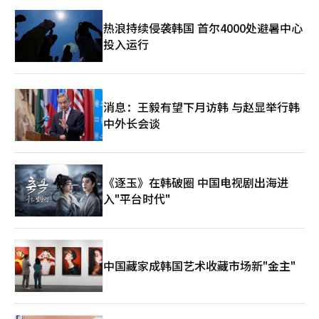
说明此次热浪因气候变化而发生的频率或强度增加了多少，需要进
行“气候归因”研究。这项工作是将实际地球与几乎没有温室气体
热浪持续侵袭韩国 首尔4000处避暑中心
排放的人类活动的虚拟地球进行计算，以评估人类活动对特定热浪
投入运行
的影响。但科学界普遍认为，尽管归因研究尚未完成，人类活动与
热浪之间的联系并不被否定。美国华盛顿大学的气象学家达根·弗
里尔森（Dargan Frierson）教授表示：“地球已经因化石燃料排
放发生了巨大变化，现在几乎不可能找到与工业化前气候完全无关
的气象现象。”他补充道：“化石燃料产生的巨大热能在大气和海
消息：王毅有望下月访韩 与赵显举行韩
洋中积累，使得热浪出现得更频繁、更持久、更极端。”自然气候
中外长会谈
变动也会产生影响。美国伊利诺伊大学的弗朗西娜·多明戈斯
（Francina Dominguez）教授解释说，强厄尔尼诺现象与全球变
暖相互影响，可能改变全球大气环流。不过，厄尔尼诺是改变热浪
何时何地出现的因素，而温室气体则不断提高热浪发生的基准线，
《逐玉》在韩破圈 中国电视剧出海进
这是专家们的共同诊断。最终，即使相同的高气压来临，现在的夏
入"平台时代"
季也比过去更热。专家们预测，只要温室气体排放持续，高温将会
更加频繁、更加强烈、持续更久。弗里尔森教授警告：“化石燃料
燃烧越多，极端高温发生的可能性就越大。”伦威克教授提到，
2003年造成超过7万人死亡的欧洲热浪，预计到2050年将每两年重
复一次，并表示：“温室气体排放越多，变化和损害也将越
中国藏家成韩国艺术收藏市场新"金主"
大。”谢教授也表示：“气候模型从几十年前就开始警告现在这样
的未来，”并指出：“全球范围内反复出现的热浪和大型森林火灾
正是这些预测成为现实的证明。”专家们普遍认为，高温不再是例
外的气候异常，而是人类造成的气候变化的新基准。高温的时机和