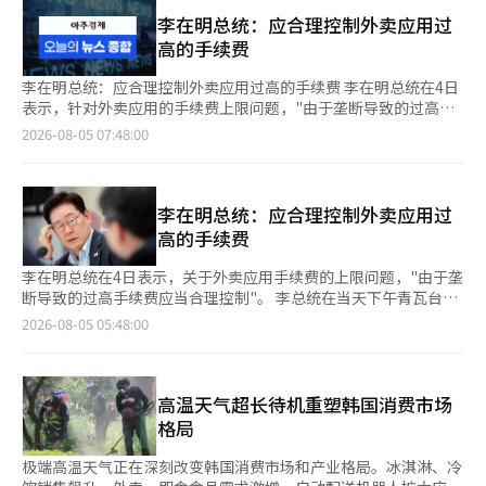
行的新内容，进而为当地商业注入活力。 根据协议，美团将持续
户正在回来，支出水平也在恢复。”他还表示：“将扩大商品种类
优化应用程序功能，以便外籍游客更方便地使用外卖服务，而首尔
李在明总统：应合理控制外卖应用过
并改善服务，以便客户能够节省更多的费用和时间。”※ 本报道
市则负责面向外籍游客的宣传和现场指导。 美团是国内外卖应用
高的手续费
经人工智能（AI）系统翻译与编辑。
中唯一提供英语、中文、日文等多语言服务的应用，并支持多种海
外支付方式。美团方面表示，正是基于这些优势，成为了帮助外籍
李在明总统：应合理控制外卖应用过高的手续费 李在明总统在4日
游客体验外卖文化的合作伙伴。 此外，美团还将与首尔市正在推
表示，针对外卖应用的手续费上限问题，"由于垄断导致的过高手
进的“夜间经济振兴”项目中的“2026汉江夜营
续费应当合理控制"。 李总统在当天下午青瓦台举行的公平交易委
2026-08-05 07:48:00
（Night+Camping）”活动相结合，在8月期间于汝矣岛和德寿
员会工作报告会上，回应一位自营业者的建议时指出，"支付外卖
宫汉江公园开展面向外籍游客的K-外卖文化体验活动。 “汉江夜
应用的手续费后，结算金额仅剩一半"。 他表示，"政府是否可以
营”是首尔市“夜间经济首个项目”的一部分，旨在让游客在夏季
直接进行手续费控制，这在现实中并不容易"。 李总统提到他担任
夜晚享受汉江的魅力，结合游泳池、节庆、演出、电影和外卖服务
京畿道知事期间，曾尝试创建公共外卖应用，以通过与民间的竞争
李在明总统：应合理控制外卖应用过
等内容，设计出一个从白天到夜晚、甚至清晨都能逗留的夜间旅游
来限制其随意行为。他表示，"退任后，该外卖应用的财政支持减
高的手续费
项目。首尔市将在节庆期间运营200个帐篷，并在汝矣岛和德寿宫
少，实际上几乎消失了"。 他补充道，"公共部门应当给予支持，
汉江公园周边设立夜间外卖专区，方便骑手进入并顺利取餐。 在
以维持竞争体制"。 大法官候选人缩减至四人：金文官、金成洙、
李在明总统在4日表示，关于外卖应用手续费的上限问题，"由于垄
此期间，美团将推出面向外籍游客的专属促销页面。前来参加节庆
金艺英、金正中 李兴九大法官的后任候选人缩减至四人，分别是
断导致的过高手续费应当合理控制"。 李总统在当天下午青瓦台举
的游客可以通过现场设置的宣传横幅二维码进行访问。 该促销页
金文官（62岁，司法研修院23期）、金成洙（58岁，24期）、金
行的公平交易委员会工作报告中，针对一位自营业者提出的"支付
2026-08-05 05:48:00
面将提供英语、日语、中文等多种语言的节庆信息，并在订单满2
艺英（51岁，30期）和金正中（60岁，26期）。 4日，大法官候
外卖应用手续费后，结算金额仅剩一半"的建议作出回应。 他表
万韩元时提供3000韩元的优惠券。外籍游客可以使用国内电话号
选推荐委员会召开全体会议，从28名候选人中推荐了这四人作为提
示，"政府是否可以直接进行手续费控制，这在现实中并不容易"。
码和外国人注册号码注册会员，且无需额外注册，只需通过海外电
名候选人给最高法院院长赵熙大。 赵院长将在公开候选人的主要
李总统提到他担任京畿道知事时曾尝试创建公共外卖应用，以便通
话号码进行短信验证，即可在美团上直接下单。 优雅兄弟品牌传
判决和工作经历后，征求意见并于7日之前选出最终候选人，随后
过与民间的竞争来限制其随意行为。他表示，"在我卸任后，该外
高温天气超长待机重塑韩国消费市场
播战略部总裁尹锡俊表示：“曾因语言和支付方式的差异而犹豫使
将提请李在明总统进行任命。 不过，由于尚未提名于3月退任的前
卖应用的财政支持减少，实际上几乎消失了"。他补充道，"公共部
格局
用应用的客户，现在可以在首尔的任何地方轻松体验K-外卖。我们
大法官卢泰岳的后任，因此也有可能同时提名两个职位。 日本政
门应当给予支持，以维持竞争体制"。 李总统还提到，韩总理韩成
将持续发展相关服务，让外籍游客通过美团应用更亲切地体验到韩
府推动熊本地震特别灾害指定，扩大恢复支持 日本政府正在推动
淑表示"全球外卖平台优步决定收购外卖的母公司Delivery
极端高温天气正在深刻改变韩国消费市场和产业格局。冰淇淋、冷
国的美食。”※ 本报道经人工智能（AI）系统翻译与编辑。
将上月28日发生的九州熊本地震受灾地区指定为"特别灾害"。 4
Hero"，并指出"外卖应用市场已经形成了无法比较的垄断"，并强