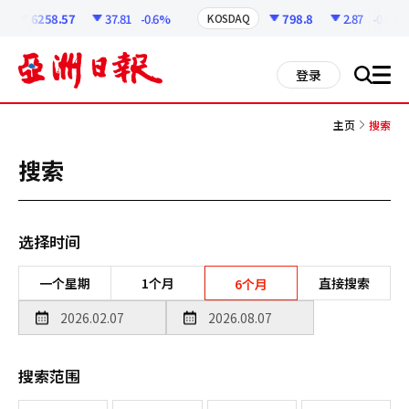
코
인
6258.57
37.81
-0.6%
798.8
2.87
-0.36%
KOSDAQ
정
보
all
登录
搜
men
索
主页
搜索
搜索
选择时间
一个星期
1个月
直接搜索
6个月
搜索范围