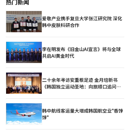
部人员频繁出入的大型公寓中，确实需要确认访客身份以预防犯罪
热门新闻
性循环。预计欧洲的粮食产量今年将减少约900万吨，莱茵河、卢
后，如果没有立即食用或用餐后有剩余食物，应尽快放入冰箱。
或失窃事件。 一些网友表示：“为了居民的安全，最低限度的身
瓦尔河和多瑙河的水位下降威胁到物流和水力发电。全球气象组织
在保存剩余食物时，最好将其分装在多个浅容器中，而不是放在一
份确认是必要的”，“戴着头盔可能无法清楚看到脸”，“如果对
的研究人员分析称，极端蒸发条件使得气候变化导致西欧的发生概
个大容器里。汤、炖菜和肉类等大量食物的中心部分会慢慢降温，
所有外部访客，包括外卖员都适用相同程序，就不算歧视。” 在
爱敬产业携手复旦大学张江研究院 深化
率增加了约80倍，东欧则增加了约40倍。学者们并不将此次热浪
容易停留在适合细菌繁殖的温度。 食品药品安全处建议在冷藏熟
有许多小孩或单身居民的公寓中，未确认身份的人自由使用公共入
视为简单的异常气候或自然现象。自然的大气流动可能是直接原
韩中皮肤科研合作
食时，将其分装在多个容器中，快速冷却后保持在5度以下。切勿
口和电梯可能会引发不安。 不过，尽管需要安全程序，许多网友
因，但其背后是人类造成的气候变化。气候科学家詹姆斯·伦威克
因要冷却而长时间将热食放在桌子上。 将外卖容器直接放入冰箱
对此表示赞同，认为应明确说明收集的个人信息范围和保管方式。
（James Renwick）在与《亚洲经济》采访时表示：“韩国以及
不如转移到有盖的干净储存容器中。多人用筷子夹取的食物可能混
如果要求姓名和电话号码等个人信息，却不告知收集目的或销毁时
全球各地出现的极端高温，无法不归因于气候变化。”他解释说，
入唾液或餐具上的微生物，因此用餐后应尽快冷藏。 冰箱内也不
间，访客自然会感到不安。 最终，这场争议可以看作是居民安全
过去也曾有高温，但现在的情况不同。地球平均气温稍微上升，极
应过于拥挤。冷空气无法正常循环，即使放入冰箱，食物也可能无
李在明发布《旧金山AI宣言》将与全球
与外卖员劳动权利及个人信息保护之间的冲突。就像不能因为安全
端高温就会更频繁地出现，持续时间更长，强度也更大。他表示，
法迅速降温。 冷藏的炸鸡、猪蹄和卤肉等肉类食品在再次食用
共启AI黄金时代
理由而合理化所有要求一样，也难以将所有出入程序一概视为单方
平均气温上升1至1.5度，极端高温发生的可能性将大幅增加。美国
时，必须加热至内部充分热透。食品药品安全处建议肉类和家禽的
面的霸权。 专家和网友们指出，各公寓的出入标准应进行整顿，
伊利诺伊大学（UIUC）的阿希什·沙尔马（Ashish Sharma）教
中心温度应加热至75度以上，持续1分钟。汤或炖菜在加热过程中
并应制定只需确认必要信息的方式。需要建立一个让使用配送服务
授将其比作“改变了数字的骰子”。过去掷骰子时，如果运气不好
应不断搅拌，以确保内部均匀加热。 超出室温放置标准的食物，
的居民和现场送餐的外卖员都能接受的共同标准。 另一方面，关
就会出现6，但高温本来就存在。然而，气候变化改变了骰子本
即使通过微波炉或空气炸锅重新加热，也无法保证安全。某些细菌
于此次事件的具体经过，主要通过A发布的视频和媒体报道得知。
身。现在即使掷同样的骰子，出现极端高温的概率也大幅提高。如
二十余年寻访安重根足迹 金月培新书
产生的毒素在加热后仍可能存在，因此如果不清楚食物在室温下放
由于该公寓的官方立场和现场的所有对话并未公开，因此也有观点
果高气压或阻塞现象是引发高温的直接原因，那么全球变暖则在增
《韩国独立运动圣地：向旅顺口追问历
置的时间，最好不要食用。 对于如紫菜包饭、寿司、沙拉和奶油
呼吁应避免对特定小区或相关人员进行无端的人身攻击和指责。※
强高温的强度和持续时间。美国加州大学圣地亚哥分校的谢尚平
甜点等无需重新加热的食物，尤其要小心。含有鸡蛋、肉类、海鲜
史》出版
本报道经人工智能（AI）系统翻译与编辑。
（Shang-Ping Xie）教授表示，此次热浪也是阻塞现象的典型案
和乳制品的食物也应在剩余后立即冷藏。※ 本报道经人工智能
例。强高气压在某一地区长时间停留，空气不断下沉并被压缩而变
（AI）系统翻译与编辑。
热。同时，云和降雨减少，强烈的阳光持续加热地表。由于没有降
韩中航线客运量大增成韩国航空业"香饽
雨，干燥的土地无法降温，反而向大气释放更多热量。此外，平年
饽"
温暖的黄海和东海提供了额外的热量和水蒸气，导致夜间气温不降
的热带夜现象持续。谢教授表示：“所有这些现象的基础是温室气
体造成的缓慢但持续的全球变暖。”当然，科学是谨慎的。要准确