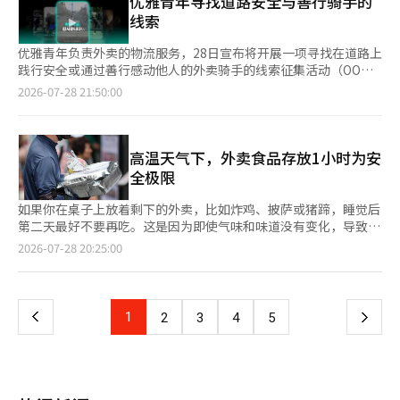
优雅青年寻找道路安全与善行骑手的
28%。 炎炎烈日下，外卖小哥的健康安全再次受到关注，各大外
传播后，网络上对公寓的出入程序提出了大量批评。网友们认为，
的。平均气温也达到了24.2度，创下历史第二高。北太平洋高气压
线索
卖平台纷纷升级高温安全保障措施。“外卖的民族”连续第二年实
既然确认外卖员是送餐人员，却同时要求脱下头盔和填写个人信
与西藏高气压重叠，热而潮湿的空气被困在朝鲜半岛，预计8月1日
施骑手免费饮用水项目。今年夏季共向全国配送站发放约70万瓶矿
息，显得过于苛刻。 一些网友表示：“感觉外卖员被当作潜在犯
至7日全国的日最高气温将升至33至39度。在庆南的阳山，夜间气
优雅青年负责外卖的物流服务，28日宣布将开展一项寻找在道路上
泉水，并在取餐等候区增设冷风机和循环风扇，并联合韩国雇佣劳
罪者对待”，“如果真的担心外部人员的出入，居民应该亲自下楼
温未降至29.1度以下。损失已经通过数字显现。政府在27日将高温
践行安全或通过善行感动他人的外卖骑手的线索征集活动（OO英
动部免费发放5000套夏季骑手雨衣及5000副防晒把手套。此外还
来接收”，“如果要要求如此繁琐的程序，应该给外卖员额外的费
危机警报提升至最高级别“严重”，并启动中央灾难安全对策本
雄寻找）。 征集对象为在斑马线上推着摩托车（电动车）行走
2026-07-28 21:50:00
联合便利店E-Mart24，在全国设立约5500处骑手休息站，为配送
用。” 由于外卖工作收入与时间密切相关，公寓内部的行走时间
部。截至当时，国内热射病患者已达1399人，推测死亡人数为8
的“骑行安全”实践者，或在日常生活中帮助他人的外卖骑手。
人员提供避暑空间。 Coupang Eats则在全国50多个地方政府设立
和出入程序的延长将直接导致外卖员的损失。 网友们指出：“外
人。超过80%的患者是在户外倒下的，工作场所发生的案例最多。
入选的视频将通过介绍骑手善行的外卖连接YouTube频道短视频系
的劳动者休息站长期配备防暑用品，并与韩国摩托车维修协会合
卖员填写登记和与管理人员争论的时间都是工作时间”，“在正门
对于办公室职员来说，高温可能是痛苦的通勤，但对于户外劳动者
列“温暖黑匣子”进行公开。入选视频的线索提供者将获得价值10
作，将全国140余家维修中心打造为配备空调、冰箱等设施的“配
停下摩托车后走到远离的楼栋，处理一单的时间过长”，“以一般
和老年人来说，这则是生死攸关的问题。 “人类冰箱”的出现邻
万韩元的GS칼텍스加油券。特别介绍了优秀骑手的线索提供者将获
高温天气下，外卖食品存放1小时为安
送伙伴纳凉驿站”。平台还依据实时气象数据，通过应用程序向骑
的配送费无法承担这样的条件。” 实际上，在外卖员之间，已经
国日本将最高气温超过40度的日子称为“酷暑日”，直译为“残酷
得骑手中人气较高的头盔摄像机（黑匣子）和头盔蓝牙设备。 优
全极限
手发布高温、暴雨预警，并建议出现中暑症状时立即停止配送工
出现了分享出入程序繁琐的公寓的“天龙人公寓地图”。该地图标
的炎热日”。气候变化不仅带来了新的天气，还创造了新的词汇。
雅青年特别表示，此次活动将亲自寻找在街头践行“骑行安全”的
作。 无自有骑手团队的外卖平台Yogiyo正积极扩大自动驾驶配送
记了包括首尔江南地区在内的全国约50个高档公寓。 “天龙人公
在7月21日，气候现象结构和岐阜县、爱知县丰田市的气温均超过
骑手。完全熄火后过马路的骑手将获得骑手们最喜欢的摩托车型号
如果你在桌子上放着剩下的外卖，比如炸鸡、披萨或猪蹄，睡觉后
机器人应用范围。自2024年在仁川松岛启动机器人配送以来，目
寓”这一说法源于热门漫画《海贼王》中出现的特权阶级，用来讽
40度，随后连续五天观测到40度以上。7月13日至19日，约有1万
PCX125作为惊喜礼物。 此外，优雅青年在22日已针对曾经历过安
第二天最好不要再吃。这是因为即使气味和味道没有变化，导致食
前已将服务拓展至首尔驿三、瑞草、圣水等地区。
刺那些对外卖员要求比普通访客更严格程序或强制设定特定路线的
1000人因热射病被紧急送医，其中14人在到达医院时已确认死
全事故的外卖连接骑手进行了安全能力提升培训。 优雅青年的相
物中毒的致病菌也可能已经繁殖。 食品药品安全处建议消费者只
页
2026-07-28 20:25:00
公寓。 外卖员所面临的不便不仅限于填写个人信息。一些公寓还
亡。在日本的工业现场，出现了可以让一个成年人进入的冷却
关负责人表示：“在道路上默默践行安全并帮助周围人的骑手比想
订购足够吃的外卖，并立即食用。收到外卖时，还需检查外卖容器
禁止摩托车进入小区，要求外卖员从正门步行到送餐地点，或只允
舱“冻冷箱”，内部温度保持在约15度，并向头部、颈部、肩部和
象中要多得多，希望安全和善行的案例能够广泛传播，让人们对骑
和包装是否被污染或损坏。未立即食用的热食应保持在60度以上，
一
许使用货梯而非普通电梯。 在出入过程中，有的地方要求外卖员
背部送入约5度的冷空气，这就是所谓的“人类冰箱”。高中棒球
手的看法更加温暖，促进安全的道路文化。”※ 本报道经人工智
冷食则应保持在5度以下。 即使在空调环境中也不能掉以轻心。需
寄存身份证或摩托车钥匙。外卖员们表示，当只有他们需要遵循额
比赛避开最热的时段，分为上午和晚上进行，农民们正在试验耐高
能（AI）系统翻译与编辑。
要考虑食物放置地点的实际温度和放置时间。在阳光直射的厨房、
外程序时，难免会感到受到职业歧视。 曾有网友分享了自己作为
上
1
下
2
3
4
5
温的稻米和鳄梨等亚热带作物。这是温暖化时代的生存手册。在欧
阳台或没有空调的房间，食物的温度可能会迅速升高。 美国农业
外卖员的经历，表示：“我从一开始就不接受出入程序过于复杂的
洲，热浪过后灾难依旧。法国在6月17日至7月2日的热浪期间，暂
部建议，对于易腐食品，如肉类、家禽和鸡蛋，如果在室温下放置
公寓订单”，“从小区正门走到送餐楼栋就需要花费相当多的时
一
时出现了5764例超额死亡。高温迅速夺走了土壤、河流、湖泊和
超过2小时，应予以丢弃。在周围气温超过华氏90度（约32度）
间”，“如果还要寄存身份证或钥匙，感觉很不安。” 另一方
植物的水分。土地干燥后，太阳能的相当一部分被用于加热地表和
时，这一标准缩短为1小时。 这一标准不仅适用于户外野餐或露营
面，也有观点认为不应将公寓的安全措施一概视为“霸权”。在外
大气，而不是水分蒸发。高温导致干旱，干旱又加剧高温，形成恶
页
地，也适用于高温环境下的汽车内部和没有空调的室内。收到外卖