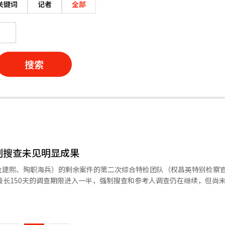
关键词
记者
全部
搜索
制搜查未见明显成果
金建熙、殉职海兵）的剩余案件的第二次综合特检团队（权昌英特别检察官
最长150天的调查期限进入一半，强制搜查和参考人调查仍在继续，但尚
检团队正集中于与‘罗相元笔记本’相关的内乱目的杀人预备阴谋的调查
页
前济州道知事吴英勋分别作出了无罪和驳回的处理。 金知事的案件是因国革
一
款第3项展开调查，但认为缺乏承认犯罪嫌疑的证据。吴知事的案件则与