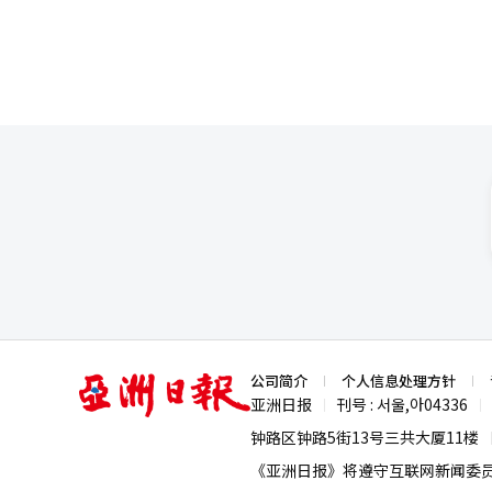
亚
公司简介
个人信息处理方针
洲
亚洲日报
刊号 : 서울,아04336
|
|
日
报
钟路区钟路5街13号三共大厦11楼
《亚洲日报》将遵守互联网新闻委