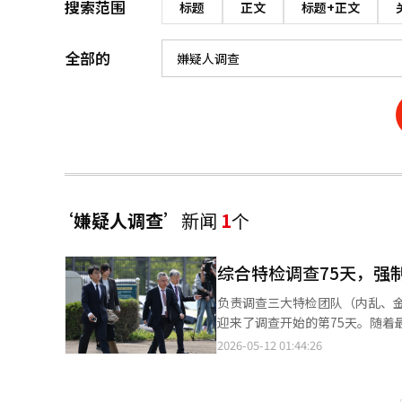
搜索范围
标题
正文
标题+正文
全部的
‘嫌疑人调查’
新闻
1
个
综合特检调查75天，强
负责调查三大特检团队（内乱、
迎来了调查开始的第75天。随着
嫌疑人新病确保或起诉阶段。特
2026-05-12 01:44:26
突破口。 特检团队自2月25日成立以来，上周公布了首次调查结果。特检团队对与12·3紧急戒严事件相关的内乱协
助及不作为嫌疑的前全北道知事金官英和
新党举报而根据特检法第2条第1