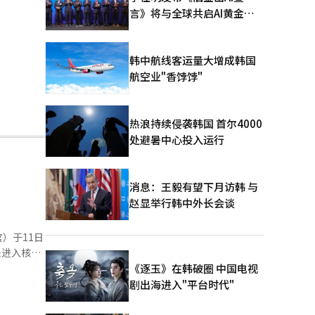
言》将与全球共启AI黄金时
代
韩中航线客运量大增成韩国
航空业"香饽饽"
热浪持续侵袭韩国 首尔4000
处避暑中心投入运行
消息：王毅有望下月访韩 与
赵显举行韩中外长会谈
）于11日
未进入核心
，试图寻找
《逐玉》在韩破圈 中国电视
剧出海进入"平台时代"
去年内乱特