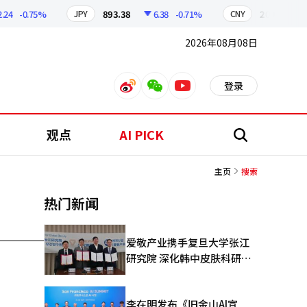
24
-0.75%
893.38
6.38
-0.71%
209.17
JPY
CNY
2026年08月08日
登录
weibo
weixin
youtube
观点
AI PICK
搜
索
主页
搜索
热门新闻
爱敬产业携手复旦大学张江
研究院 深化韩中皮肤科研合
作
李在明发布《旧金山AI宣