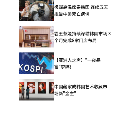
极端高温席卷韩国 连续五天
心嫌疑人调
报告中暑死亡病例
但尚未进入
霸王茶姬持续深耕韩国市场 3
厅的E-
个月完成8家门店布局
料获取的
【亚洲人之声】"一夜暴
令以确认人
富"梦碎！
队
目的杀人预
中国藏家成韩国艺术收藏市
 法律
场新"金主"
间内需要选
日对前总
当长的时