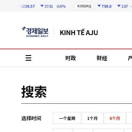
코
인
6258.57
37.81
-0.6%
798.8
2.87
-0
OSPI
KOSDAQ
정
보
时政
财经
all
menu
搜索
选择时间
一个星期
1个月
6个月