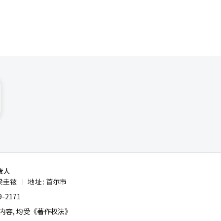
责人
梁圭铉
地址 : 首尔市
|
-2171
容, 均受《著作权法》