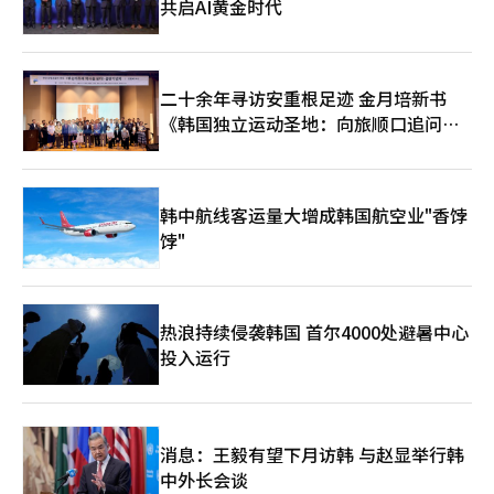
共启AI黄金时代
二十余年寻访安重根足迹 金月培新书
《韩国独立运动圣地：向旅顺口追问历
史》出版
韩中航线客运量大增成韩国航空业"香饽
饽"
热浪持续侵袭韩国 首尔4000处避暑中心
投入运行
消息：王毅有望下月访韩 与赵显举行韩
中外长会谈