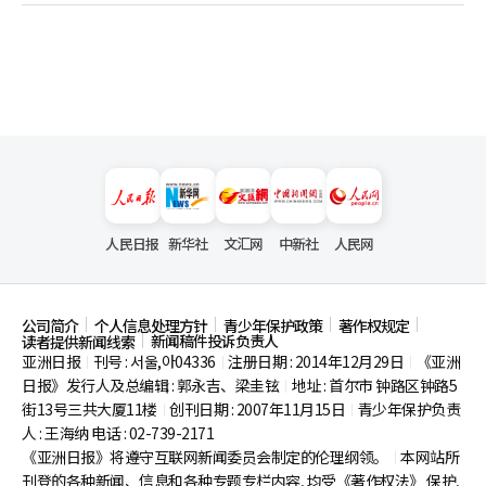
人民日报
新华社
文汇网
中新社
人民网
公司简介
个人信息处理方针
青少年保护政策
著作权规定
新闻稿件投诉负责人
读者提供新闻线索
亚洲日报
刊号 : 서울,아04336
注册日期 : 2014年12月29日
《亚洲
|
|
|
日报》发行人及总编辑 : 郭永吉、梁圭铉
地址 : 首尔市
钟路区钟路5
|
街13号三共大厦11楼
创刊日期 : 2007年11月15日
青少年保护负责
|
|
人 : 王海纳 电话 : 02-739-2171
《亚洲日报》将遵守互联网新闻委员会制定的伦理纲领。
本网站所
|
刊登的各种新闻、信息和各种专题专栏内容, 均受《著作权法》
保护,