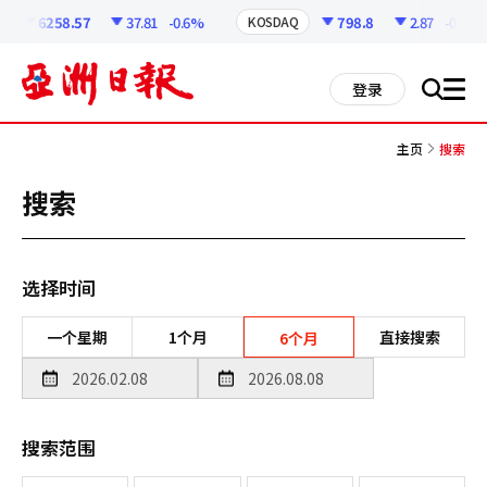
코
인
6258.57
37.81
-0.6%
798.8
2.87
-0.36%
KOSDAQ
정
보
all
登录
搜
men
索
主页
搜索
搜索
选择时间
一个星期
1个月
直接搜索
6个月
搜索范围