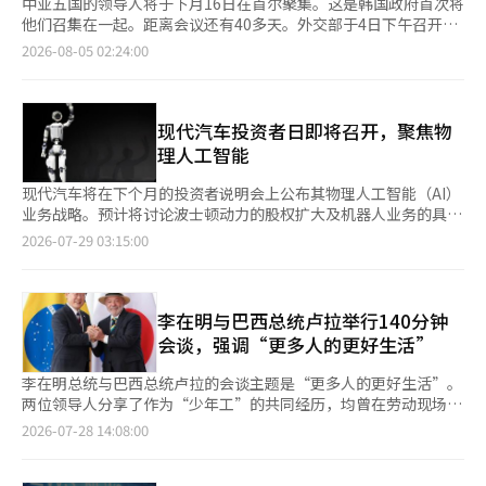
中亚五国的领导人将于下月16日在首尔聚集。这是韩国政府首次将
他们召集在一起。距离会议还有40多天。外交部于4日下午召开了
筹备委员会，开始最后的检查工作。政府关注这一地区的原因在于
2026-08-05 02:24:00
其丰富的地下资源。去年，哈萨克斯坦开采的铀达25839吨，占全
球产量的40%。自2009年以来，该国一直保持全球铀生产的第一
位，全球铀资源的14%埋藏在该国。根据世界核能协会的统计，韩
国拥有26座核电站，是铀的主要客户之一，与中国和印度并列。中
现代汽车投资者日即将召开，聚焦物
亚五国不仅拥有铀资源，还出产石油、天然气和稀土。根据2022
理人工智能
年的数据，哈萨克斯坦是韩国钛进口的第三大来源国，铬的第十大
来源国。同时，韩国还从该国进口钒和镍。赵贤外交部部长在当天
现代汽车将在下个月的投资者说明会上公布其物理人工智能（AI）
的会议上表示：“在俄乌战争和中东局势不稳的背景下，国际秩序
业务战略。预计将讨论波士顿动力的股权扩大及机器人业务的具体
和能源供应链的不确定性加剧，中亚作为能源关键矿物的富集地，
蓝图。 据业内消息，现代汽车将于下个月26日在首尔汝矣岛的康
2026-07-29 03:15:00
其战略价值愈加凸显，因此此次峰会对我们来说非常重要。”她还
拉德酒店举行“2026年首席执行官投资者日”。现代汽车总裁何
明确表达了希望：“我们将加强供应链通关监管合作，扩大贸易和
塞·穆尼奥斯和财务总监李承祚等人将出席，预计将介绍中长期业
投资，并在能源关键矿物基础设施领域促进互利的实质合作。”外
务战略、车型组合及年度业绩指引等内容。 最大的话题无疑是物
交部希望在9月的会议上取得五项成果，其中之一是资源合作。其
理AI。因为在活动期间，美国乔治亚州的机器人元工厂应用中心
李在明与巴西总统卢拉举行140分钟
他成果包括峰会的常态化、争取中亚国家对朝鲜半岛问题的支持、
（RMAC）将正式运营。该设施负责对明年将在现代汽车集团元工
会谈，强调“更多人的更好生活”
在反恐、跨国犯罪、毒品和网络威胁应对方面的合作，以及在人工
厂美洲（HMGMA）试点投入的类人机器人阿特拉斯进行工作训练
智能、数字、知识产权和气候变化应对方面扩大合作。第五项成果
和验证。现代汽车计划在2028年将阿特拉斯正式投入到零部件组
李在明总统与巴西总统卢拉的会谈主题是“更多人的更好生活”。
是人。赵部长对此进行了较长的阐述。她表示：“特别是希望支持
装工厂中。 现代汽车集团董事长郑义宣在24日于美国旧金山举行
两位领导人分享了作为“少年工”的共同经历，均曾在劳动现场遭
在中亚约32万的朝鲜人侨民社区，发挥其作为两地桥梁的作用，并
的“旧金山AI峰会”上指出，集团最终追求的物理AI目标是“城市
遇工伤和政治考验。卢拉总统在19岁时在金属工厂工作时失去了左
2026-07-28 14:08:00
在2027年朝鲜人中亚定居90周年之际，推动重新审视侨民社区的
单位的综合智能化”。 波士顿动力的股权结构也是主要议题之
手的小指，而李在明总统也在少年工时期受过手伤。正在巴西进行
历史贡献。”朝鲜人是19世纪末从滨海边疆区迁移的朝鲜人的后
一。本月初，软银行使了卖出期权，现代汽车集团正在进行额外股
国宾访问的李在明总统于27日在巴西利亚的总统官邸阿乌博拉达宫
裔。1937年，斯大林政权将他们装上货运列车，送往哈萨克斯坦
权收购程序。 如果收购完成，波士顿动力将完全并入现代汽车集