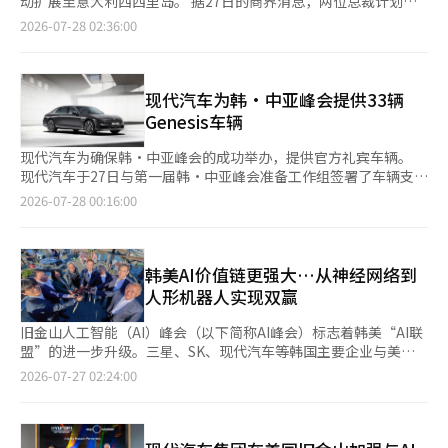
2月第一次筹备委员会会议以来，副部长级高层会议已在首尔、乌
动扩展至意大利西西里岛。 据27日的商界消息，两位总裁计划于
由巴西副总统和韩国青瓦台政策室长金勇范共同负责，直接协商两
活。” 日本总理高市早苗：与中国沟通重要，期待11月APEC 高市
剧，此次APEC会议能否成为改善关系的转折点备受关注。 自去年
兹别克斯坦和哈萨克斯坦举行了三次。与各国的经济共同委员会、
本月底在西西里岛的罗科福特贝尔杜拉度假村参加极秘的科技CEO
2026-07-28 02:36:00
国事务。李在明总统表示：“韩国与巴西在经济、产业、安全、文
早苗明确表示将继续与中国保持对话，以应对当前的关系僵局。
10月上任以来，高市总理将“活跃日韩往来外交”视为主要外交成
政策协商会和领事协商会也在进行中。民间咨询委员会为各领域提
聚会‘谷歌营’。该活动由谷歌创始人拉里·佩奇和谢尔盖·布林
化等各个领域的合作与交流将进一步深化，并将加快进展。”在经
据联合新闻社报道，高市总理于27日在东京首相官邸举行的记者会
果，并回顾了他在5月访问韩国的行程。他曾前往李在明总统的故
供了专业支持。仍有待完成的工作。成果项目的协商仍在进行中。
每年举办，全球信息技术（IT）领袖们在此聚集，进行非公开的网
济领域，双方将在会谈前成立的“经济与贸易委员会”的框架下，
上表示：“中国是重要的邻国”，并强调：“自我担任总理以来，
乡——庆尚北道安东，观看了朝鲜时代士大夫的传统烟火表演，他
赵部长表示：“各部门应关注正在协商的成果项目尽快达成，并确
络交流。 李会长自活动初期便持续参与，而崔会长也在2024年首
扩大在贸易、投资、国防、航空航天、关键矿产和数字经济等方面
一直坚持全面推进战略互惠关系，建立建设性和稳定的关系。”
表示：“这是我第一次看到烟火，感到非常感动。” 另一方面，
保相关活动的顺利准备。”※ 本报道经人工智能（AI）系统翻译与
次参会。由于去年韩美关税谈判的影响，崔会长未能出席，但今年
现代汽车为韩·中亚峰会提供33辆
的合作。通过当天签署的产业技术合作谅解备忘录（MOU），双
高市总理特别强调了解决两国间问题的对话重要性。他表示：“由
针对最近内阁支持率下滑的问题，高市总理表现出谨慎态度。根据
编辑。
将再次参与，重整全球科技网络。 两位总裁预计将在此次聚会上
Genesis车辆
方还将推动在人工智能（AI）、半导体、汽车、造船、电池、生物
于日中关系存在忧虑和问题，因此在各个层面上通过多种机会进行
《读卖新闻》当天发布的民意调查，高市内阁的支持率较上月下降
与谷歌等全球IT领袖增进友谊，同时分享最新技术动态和商业议
经济和工业脱碳等领域的共同研究与开发。巴西的资源与韩国的制
对话和沟通非常重要”，并表示：“今后将继续保持沟通，从国家
了12个百分点，约为57%。这是自去年10月上任以来，支持率首
题，创造新的合作机会。 此次访问是继24日（当地时间）在美国
现代汽车为确保韩·中亚峰会的成功举办，提供官方礼宾车辆。
造和加工技术相结合的关键矿产供应链合作也将具体化。双方企业
利益的角度冷静、适当地应对，期待亚太经济合作组织（APEC）
次跌至50%以下。 对此，高市总理表示：“我将避免对民意调查
旧金山举行的‘AI峰会’后的后续行动。三星电子与SK集团已与
现代汽车于27日与第一届韩·中亚峰会准备工作组签署了车辆支持
和机构将在矿产勘探、开发、加工和利用等供应链的全过程中参
峰会。” 这被解读为高市总理希望在即将于11月在中国深圳举行
结果或因素发表评论，今后将不因数字而喜忧参半，谦虚认真地为
NVIDIA、博通等签署了规模达9500亿美元的内存和AI数据中心协
合作备忘录（MOU）。此次峰会将于9月16日在韩国举行。 第一届
与，后续将进行协商。在国防和军工领域，双方将在今年下半年成
2026-07-28 00:16:00
的APEC峰会上与中国国家主席习近平会晤。自去年11月高市总理
国家和人民工作。”※ 本报道经人工智能（AI）系统翻译与编辑。
议。 在AI半导体需求急剧增长的背景下，两位会长预计将与大科技
韩·中亚峰会是今年在韩国举行的唯一多边峰会。韩国与中亚五国
立军工联合委员会，并推动签署“军事和国防秘密信息保护与交换
提及“在台湾发生类似情况时可能介入”后，中日两国的紧张关系
领袖讨论高带宽内存（HBM）的供应扩大及全球半导体合作体系
（哈萨克斯坦、吉尔吉斯斯坦、塔吉克斯坦、土库曼斯坦、乌兹别
协议”，为两国军工企业提供更稳定的合作制度基础。从今年年底
持续，APEC会议能否成为改善关系的转折点备受关注。 国会议长
的建立。 NVIDIA首席执行官詹森·黄曾强调：“没有韩国内存企
克斯坦）的领导人将齐聚一堂，讨论经济、外交、贸易等多个领域
开始，巴西生产的C-390运输机将配备韩国企业生产的部件。两国
赵正熙会见文化体育观光部长，要求足球协会重建透明公正组织
业的HBM创新，今天的AI实力也不可能实现。”※ 本报道经人工
的合作方向。 在峰会期间，现代汽车将向中亚五国的领导人及部
韩美AI价值链更强大…从神经网络到
领导人将其视为不仅是简单的武器采购，而是共同生产和产业合作
国会议长赵正熙与文化体育观光部长崔辉荣会面，要求该部门在即
智能（AI）系统翻译与编辑。
长级官员提供总计33辆Genesis G90和G80。此举不仅支持主要外
的案例，并决定将合作扩大到未来航空出行领域。在太空领域，双
人形机器人实现双赢
将于30日举行的韩国足球协会听证会上发挥负责任的作用。 据联
交活动的成功举办，同时也旨在广泛宣传Genesis车辆的卓越品
方将简化民用发射器的发射许可程序，并共享卫星数据和太空探索
合新闻社报道，赵正熙于27日在国会主席办公室接见崔部长，讨论
质。 现代汽车一直以来积极支持国内外重要国际活动的礼宾及运
相关技术。卢拉总统邀请李在明总统参加定于9月在巴西阿尔坎塔
旧金山人工智能（AI）峰会（以下简称AI峰会）标志着韩美“AI联
了体育及文化政策的全面政府合作方案。 此次会谈中，围绕国家
营车辆。计划在11月于菲律宾举行的第49届东盟峰会上，继续为
拉发射基地的发射活动。李在明总统表示，如果无法亲自出席，将
盟”的进一步升级。三星、SK、现代汽车等韩国主要企业与美国
队主教练选任过程中的不公正争议，足球协会的现状成为重点议
参与国代表团提供活动车辆。 现代汽车相关人士表示：“能够为
通过视频确认发射过程。扩大贸易的相关议题也在会谈中被提及。
的谷歌、NVIDIA、Waymo等高科技公司重申了在AI基础设施建设
题。 国会文化体育观光委员会将于30日召开听证会，详细审查足
2026-07-27 02:24:00
在韩国首次举行的韩·中亚峰会提供礼宾车辆，我们感到非常荣
两国领导人将韩-南方共同市场贸易协定视为不容再拖延的任务，
方面的合作伙伴关系。通过韩美AI价值链的强强联合，预计韩国企
球协会的运营状况及国家队主教练的选任过程。由于在朝野协商中
幸。我们将基于以往在国内外重要国际活动中提供车辆的经验，积
并决定检查恢复谈判所需的障碍因素。巴西的牛肉和猪肉进入韩国
业将在即将到来的物理AI时代保持在高端产业的主导地位。 据相关
取得了一定进展，朝野委员将共同参与，以揭示公众疑虑。 李在
极协助此次峰会的成功举办。” 此外，现代汽车集团去年在庆州
市场的事宜也进行了讨论。卢拉总统表示，经过17年的谈判，韩国
行业消息，李在明总统此次旧金山之行推动的AI峰会经济合作效应
明对法国和西班牙山火表示慰问，向受灾者致以关心 李在明总统
亚太经济合作组织（APEC）峰会上曾提供约200辆Genesis和氢燃
的卫生检疫团将于下月访问巴西，认为这是市场开放的重要进展。
预计达到9500亿美元（约合1400万亿韩元）。为构建AI基础设