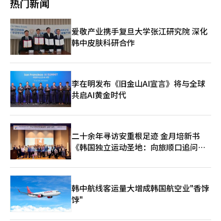
热门新闻
了物理AI在智能城市中的应用蓝图。此次发布的“物理AI愿景”旨
在硅谷成立全球开放创新中心“现代风险投资”以来，现代汽车集
多么不同的未来。人类的工作、思考和生活方式都发生了根本性的
在超越汽车、机器人、工厂等特定物体的智能化，最终实现AI城市
团于2017年进行了品牌重塑，改名为“现代摇篮”。现代摇篮致
变化。” 他还提到：“建立一个完美的生态系统，不仅需要创新
的目标。现代汽车计划将其在制造、出行、机器人等领域的竞争力
力于发掘AI、自动驾驶、机器人、智慧城市和绿色能源等未来技术
的AI模型、尖端的半导体、稳定的数据中心和丰富的电力，还需要
爱敬产业携手复旦大学张江研究院 深化
与NVIDIA、Waymo、谷歌DeepMind等软件结合，构建AI基础设
领域的初创企业，并将其与集团的业务领域相结合，以确保未来的
跨越国界的全球合作。” 最后，他表示：“三星一直在践行‘通
施。 现代汽车将首先与NVIDIA结合物理AI技术建立“机器人参考
韩中皮肤科研合作
增长动力。最近，现代汽车集团在美国硅谷新设立了AVP总部下的
过技术为人类社会做贡献’的经营理念，未来也将与全球社会携
平台”，并与Waymo推进自动驾驶生态系统的合作。在新安金AI
组织，以增强未来出行的研发能力。新设立的AVP硅谷由最近加入
手，继续推动安全和改善人类生活的AI创新。”※ 本报道经人工智
谷，计划逐步投入9万亿韩元，构建涵盖机器人、AI、氢能、太阳
的杰里米·马（Jeremy Ma）负责。杰里米·马拥有加州大学洛杉
能（AI）系统翻译与编辑。
能发电、AI氢城市等未来技术创新增长的核心区域。 郑义宣表
矶分校机械工程学士学位和加州理工学院硕士及博士学位，曾在
示：“我们所追求的物理AI是从汽车、机器人等单个设备的智能化
NASA、苹果、丰田研究所（TRI）、英伟达等全球大型科技公司
李在明发布《旧金山AI宣言》将与全球
开始，经过AI工厂等特定空间的智能化，最终实现整个城市基础设
积累了自动驾驶、机器人、视觉和系统集成领域的丰富经验。他将
共启AI黄金时代
施的有机连接与运营的城市级综合智能化。”※ 本报道经人工智
负责融合自动驾驶、机器人和AI等技术。在9月，现代汽车集团将
能（AI）系统翻译与编辑。
在硅谷举办“HMG科技人才论坛”。该论坛将邀请AI、软件、机器
人和未来出行等核心技术领域的优秀人才，介绍现代汽车集团的未
来愿景和技术创新成果，并提供与集团主要领导和研发人员直接交
二十余年寻访安重根足迹 金月培新书
流的机会。与会者将亲自了解现代汽车集团的未来战略和技术竞争
力，并与集团的核心领导进行交流，共同探讨未来产业的发展方向
《韩国独立运动圣地：向旅顺口追问历
和合作可能性。论坛还将配合进行集团首次的综合招聘计划。在文
史》出版
化和科学领域，现代汽车集团也在扩大与旧金山创新生态系统的合
作。去年4月，该集团与旧金山著名的体验型科学馆探索馆建立了
战略合作伙伴关系，致力于基础科学文化的推广。现代汽车集团计
韩中航线客运量大增成韩国航空业"香饽
划通过此次合作，在2032年于现代汽车集团全球业务综合体
饽"
（GBC）内建设体验型科学馆。现代汽车集团希望通过在旧金山的
创新努力，积极应对物理AI这一新的产业范式。此次公布的物理AI
愿景不仅超越技术，还将人、物、出行和生活有机连接，展现了现