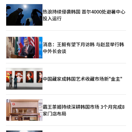
代汽车集团对支持人类生活的未来的挑战决心。公司相关人士表
热浪持续侵袭韩国 首尔4000处避暑中心
示：“我们将通过自动驾驶、机器人、AI和软件的融合创新，拓展
未来出行的领域，并以全球创新生态系统为基础，成为引领物理AI
投入运行
时代的企业，为人类和未来社会做出贡献。”※ 本报道经人工智
能（AI）系统翻译与编辑。
消息：王毅有望下月访韩 与赵显举行韩
中外长会谈
中国藏家成韩国艺术收藏市场新"金主"
霸王茶姬持续深耕韩国市场 3个月完成8
家门店布局