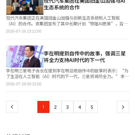
现代汽车集团在美国旧金山加强与AI
对法国和西班牙发生的大规模山火表示：“对因意外灾难而遭受困
料电池巴士。 ※ 本报道经人工智能（AI）系统翻译与编辑。
在两国领导人面前，签署了包括太空、体育、教育、能源和产业技
施，涵盖了先进半导体制造、自动驾驶汽车、物理AI、AI数据中心
扰的所有人表示慰问。” 李总统于27日在社交媒体上表示：“对
生态系统的合作
术等五项合作文件。此外，电影和网络安全领域的两项谅解备忘录
建设计划等多个方面。三星、SK、现代汽车等企业结合美国的核
于法国和西班牙持续发生的山火造成的重大损失，感到非常遗
也单独签署，此次国宾访问共签署了7项文件。在文化领域，巴西
心技术与韩国的先进内存、制造代工、类人AI制造能力，搭建了在
憾。” 他还向冒着危险参与灭火和救援工作的救援人员和相关人
现代汽车集团正在美国旧金山加强与创新生态系统和人工智能
的韩流传播成为话题。卢拉总统表示：“巴西的年轻人热爱韩
全球AI市场中占据主导地位的桥头堡。 三星电子将基于涵盖内存、
员表示敬意。 李总统表示：“希望山火尽快得到控制，避免更多
（AI）的合作。该集团宣布了其中长期计划“物理AI愿景”，旨在
国”，韩国音乐、食品和电视剧的受欢迎程度不断上升，动画《K-
代工、先进封装的世界顶级“交钥匙解决方案”构建AI基础设施
损失，并衷心祝愿大家早日恢复平静的日常生活。”※ 本报道经
通过汽车、机器人等单一设备的智能化，最终实现城市层面的综合
2026-07-26 23:12:00
POP恶魔猎人》在儿童中也受到热爱。联合新闻发布结束后，两位
的“大脑”。与博通签署的总额2000亿美元的先进内存半导体供
人工智能（AI）系统翻译与编辑。
智能化。人们对现代汽车集团在旧金山这一物理AI中心所开展的多
领导人以巴西式的表达和韩国式的手指心结束了会谈。李在明总统
应及AI芯片生产代工合同便是其中的一个例子。此外，三星还将为
项交流活动充满期待。根据相关行业消息，位于硅谷的旧金山湾区
引用巴西谚语“团结更强大”，表示：“如果将两国的优势结合起
博通设计的AI加速器等提供高性能内存，并扩大利用先进代工工艺
是全球技术公司、初创企业、研究机构和大学有机连接的创新中
来，太平洋两岸的距离将成为创造新机会的空间。”此外，李在明
进行AI半导体生产的合作。 三星计划通过先进的AI芯片和高端内
心。现代汽车集团在这一地区积极推动产学研合作，以实现物理AI
李在明提到自传中的故事，强调三星
总统与金惠京夫人在当天上午10时35分左右，在6名骑兵的护卫下
存，在快速发展的AI产业中积极发掘新的商业机会。李在镕在AI峰
的转型。该集团在这里探索未来技术，增强研发能力，并开展涵盖
将全力支持AI时代的下一代
抵达巴西利亚总统官邸阿乌博拉达宫前的广场。卢拉总统与霍赞杰
会上表示：“如果将韩国和美国的优势结合在一起，我们将能够更
人才、文化和学术的多种合作。实际上，现代汽车集团董事长郑义
拉·达席尔瓦夫人亲自迎接李在明总统夫妇，走上红地毯。李在明
快地创新、更大地成长，并解决更多的难题。”他还强调：“为了
宣在当地时间24日举行的“旧金山AI峰会”上公开了其物理AI愿
李在明三星电子会长在提到李在明总统自传中的故事时表示：“为
总统与卢拉总统拥抱后，互相拍打肩膀和背部，欢迎仪式期间也握
构建AI时代所需的尖端半导体、稳定服务所需的数据中心以及丰富
景，表示将从汽车制造企业转型为改变生活方式的平台企业。现代
了生活在人工智能（AI）时代的下一代，三星将竭尽全力。” 李会
手表示亲切。国歌和巴西国歌依次奏响，军乐队、步兵和骑兵队列
的电力，我们将加强跨国界的全球合作。” SK集团与NVIDIA正在
汽车集团的物理AI愿景不仅限于汽车和机器人等单一设备的智能
长于24日在旧金山的“旧金山AI峰会”上指出：“我想起了总统自
页
2026-07-26 00:32:00
行进。两国领导人夫妇还共同观看了巴西方面准备的合唱表演。欢
推进涵盖AI工厂建设到下一代AI内存供应的5000亿美元规模的全面
化，还包括AI工厂等特定空间的智能化，最终目标是实现城市级别
传中提到的，50年前在乡村小学时，第一次看到降落在操场上的直
迎仪式结束后，前往官邸的途中，卢拉总统挽着李在明总统的手臂
合作伙伴关系。NVIDIA将为SK电信国内最大2GW（千兆瓦）规模
的综合智能化。在AI时代，出行、工作方式和居住空间都将发生变
升机，感到惊奇并对未来充满梦想。” 他进一步表示：“就像那
一
继续交谈。李在明总统在留言簿上写道：“愿韩国与巴西的永恒友
的AI工厂提供下一代GPU。基于NVIDIA的全栈AI工厂架
化，因此需要重新设计城市基础设施，以创造新的价值。为了加速
天第一次看到直升机的男孩梦想未来一样，我们三星将竭尽所能，
谊和共同繁荣的未来共同开启。”并签名“2026年7月27日 韩国
构“DSX”平台，SK海力士将引入搭载HBM4的下一代AI计算系
物理AI的实现，现代汽车集团将结合其在制造、出行和机器人等领
让生活在AI时代的下一代能够拥有更大的梦想。” 他还强调了韩美
上
1
下
2
3
4
5
总统 李在明”。※ 本报道经人工智能（AI）系统翻译与编辑。
统“贝拉·鲁宾”，计划从2027年起逐步启动高性能AI工厂。通
域的优势，与美国大型科技公司的软件、AI基础设施和算法能力进
合作的重要性。李会长指出：“AI时代无法仅靠某一企业或国家的
过此举，将加速涵盖主权、物理、代理AI及企业AI服务的大规模AI
行合作。具体而言，计划与英伟达、Waymo、谷歌DeepMind等
力量来实现。如果两国（韩美）的优势能够结合在一起，我们将能
一
基础设施开发。 崔泰源表示：“我们的目标是每位国民至少拥有
全球大型科技公司加强战略合作。现代汽车集团还宣布将建立结合
够更快地创新、更大地成长，并解决更多的难题。” 他接着
一个AI代理。”他强调：“我们将努力将韩国建设成为AI原生国
英伟达物理AI技术的“机器人参考平台”，并通过对国内机器人和
说：“每次访问硅谷，我都对人工智能（AI）改变我们生活和世界
家，推动人人共享的AI和物理AI的发展。” 现代汽车集团首次公开
页
AI技术创新的投资，推动国内产业和技术生态的跃升。自2011年
的速度感到惊讶。我们如何发展和利用AI，将决定我们面前展现出