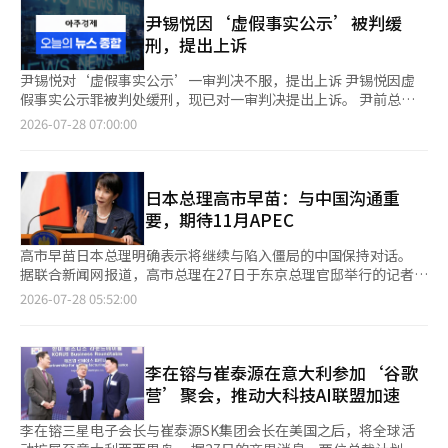
与卢拉总统举行了小范围和扩大会议。会议于上午11时08分开
和乌兹别克斯坦。在几周内，约17万2000人被强制迁移，许多人
团，届时可能会对投资背景、集团层面的机器人业务战略及未来的
始，持续约140分钟，直到下午1时28分，随后进行了谅解备忘录
尹锡悦因‘虚假事实公示’被判缓
在迁移途中和第一冬季中去世。2027年将是这一事件发生90周
首次公开募股（IPO）推进方向进行详细说明。早在2021年，现代
签署仪式和联合新闻发布。在联合新闻发布会上，李在明总统首先
刑，提出上诉
年。这些后裔如今在该地区形成了最大的韩侨社区。这也是外交部
汽车集团就已收购波士顿动力80%的股权，正式进军机器人业务。
提到了两位领导人的生活经历，而非会谈成果。他表示：“总统的
将朝鲜人视为外交资产的原因。赵部长表示，还将增加教育、文
此外，预计还将公布下半年即将推出的“全新亚凡达”和在欧洲市
左手指头缺失，正如我在童年时期在工厂工作时受伤一样。这并不
尹锡悦对‘虚假事实公示’一审判决不服，提出上诉 尹锡悦因虚
化、韩语推广、留学生和产业人力的交流。事实上，韩国是最后加
场推出的IONIQ 3等新车战略。 现代汽车相关人士表示：“（在活
是做世界人民工作的障碍，而是让我思考我们有责任让更多人过上
假事实公示罪被判处缓刑，现已对一审判决提出上诉。 尹前总统
入这一行列的国家。中亚五国自2018年起就开始定期举行峰会，
动中）将广泛讨论电动化车型组合、混合动力及内燃机、机器人业
更好的生活。”他接着说：“我和总统都不应忘记工人的身份，希
的律师团队于27日向负责此案的一审法院——首尔中央地方法院刑
2026-07-28 07:00:00
并且与美国、中国、日本、俄罗斯和欧盟等国家进行了高层会晤。
务扩展等主要业务战略。” 另外，现代汽车在去年于美国纽约举
望我们能共同努力，让更多人过上更好的生活。希望韩国和巴西的
事合议21部（主审法官赵顺杓）提交了上诉状。 律师团队在声明
赵部长指出：“中亚国家自2018年起就开始定期举行区域峰会，
行的2025年首席执行官投资者日上提出了2030年全球销售555万
所有国民都能共同走向更幸福的国家。”李在明总统计划于28日在
中表示：“我们对一审判决感到非常遗憾，认为在事实认定和法律
并与美国、中国、日本、俄罗斯和欧盟等主要国家进行了峰会。此
辆及电动化销售330万辆的目标，并提出了扩展18种混合动力车
圣保罗访问卢拉总统曾作为工人活动的金属工会办公室。他表
适用上存在重大错误”，并指出“因事实错误、法律误解和量刑不
次，我国政府也将以务实外交和外交多元化为基调，通过此次峰会
型、2027年推出EREV、软件定义汽车（SDV）转型及下一代电池
示：“我将在那个地方再次思考总统的梦想，努力让每个人都能过
当而提出上诉”。 同时，他们表示：“此次判决可能导致国民力
日本总理高市早苗：与中国沟通重
继承和发展新北方政策，并与中亚建立新的战略伙伴关系。”新北
投资等增长战略。※ 本报道经人工智能（AI）系统翻译与编辑。
上更好的生活。”卢拉总统也评价两国领导人不仅是工人出身，还
量党面临高达400亿韩元的选举补偿费用返还的重大不利，我们对
要，期待11月APEC
方政策是文在寅政府提出的，强调与俄罗斯、中亚和蒙古的经济合
共同经历了克服政治危机和捍卫民主的经历。他们在捍卫民主免受
此深感遗憾。” 特别检察官对赵太庸上诉案请求判处7年监禁，定
作必要性。赵部长表示将保留这一名称，并将其与李在明政府的外
极端主义攻击方面也达成了共识。自李在明总统就任以来，这是两
于下月19日宣判 内乱特别检察官团队（特别检察官赵恩锡）对在
高市早苗日本总理明确表示将继续与陷入僵局的中国保持对话。
交多元化基调结合起来。韩国与中亚国家之间的交流由来已久。韩
位领导人第五次会晤。去年6月，他们在加拿大卡纳纳斯基斯的七
12·3紧急状态下向宪法法院作虚假回答的赵太庸前国家情报院院
据联合新闻网报道，高市总理在27日于东京总理官邸举行的记者会
·中亚合作论坛自2007年起每年举行外交部长级会议。赵部长表
国集团（G7）峰会上首次会面，随后在同年11月的南非二十国集
长提出了上诉，要求判处7年监禁。 特别检察官于27日在首尔高等
上表示：“中国是重要的邻国”，并强调“自担任总理以来，推动
示：“现在，我们需要将这种部长级合作基础提升到领导级，并通
2026-07-28 05:52:00
团（G20）峰会上再次会晤。今年2月，卢拉总统对韩国进行国宾
法院刑事1部（主审法官尹成植）举行的赵前院长职务怠忽、违反
战略互惠关系、建立建设性和稳定的关系的方针始终如一”。 高
过定期化发展韩·中亚关系为更具战略性和未来导向的合作体
访问，双方将关系提升为战略伙伴关系。上个月，他们在法国埃维
国家情报院法、国会证言法和作伪证等罪名的上诉审理中，要求法
市总理特别强调了解决两国间问题的对话重要性。他指出：“由于
系。” 当天的会议是峰会前的最后一次筹备委员会会议。 赵部长
昂的G7峰会上重聚，此次李在明总统则对巴西进行了回访。巴西
院判处7年监禁，这与一审的请求相同。 此外，特别检察官表
中日关系存在担忧和问题，因此在各个层面通过多种机会进行对话
在开场发言中表示：“今天的会议实际上是为即将于9月16日举行
方面特别选择在总统官邸阿乌博拉达宫举行会谈，而非其官方办公
示：“被告试图为紧急状态辩护，并隐瞒非法逮捕指示的事实”，
和沟通非常重要”，并表示：“今后将继续保持沟通，从国家利益
李在镕与崔泰源在意大利参加‘谷歌
的峰会做最后的准备，剩下的问题将继续在实务层面上挖掘和解
地点普拉纳图宫，以示特别的礼遇。李在明总统表示，自己是继中
请求法院对一审判决中认定无罪的所有指控予以有罪判决。 赵前
的角度冷静和适当地应对。我期待亚太经济合作组织（APEC）峰
决。” 李在明总统在就任后与五国领导人进行了通话，亲自说明
营’聚会，推动大科技AI联盟加速
国国家主席习近平、印度总理莫迪和前法国总统希拉克之后，第四
院长在最后陈述中表示：“在12月3日晚上，我被调查人员质问
会。” 这番话被解读为他在为即将于11月在中国深圳举行的APEC
了峰会构想并发出了邀请。去年12月，五国领导人均确认参加。预
位在阿乌博拉达宫受到接待的外宾，感到非常荣幸。为了将两位领
时，感到非常困惑和难以接受，虽然我对未能阻止紧急状态感到后
峰会与中国国家主席习近平会晤做准备。自去年11月高市总理提
计将有600人的代表团，包括各国部长、企业家和记者团前来。自
李在镕三星电子会长与崔泰源SK集团会长在美国之后，将全球活
导人的信任转化为实际的两国合作，双方还建立了高层沟通机制，
悔，能力不足未能妥善应对，但我并没有以逃避责任的态度生
及“在台湾发生类似情况时的介入”后，中日两国的冲突持续加