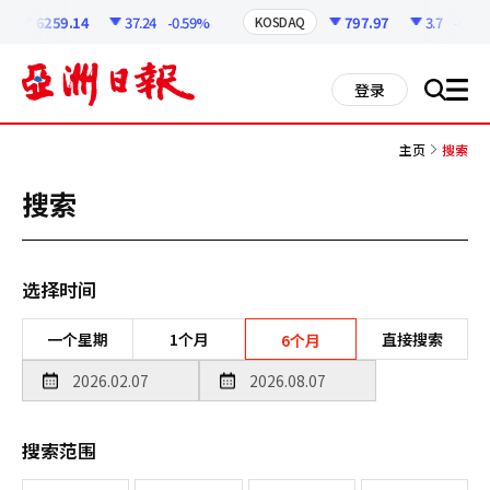
코
인
6259.14
37.24
-0.59%
797.97
3.7
-0.46%
KOSDAQ
정
보
all
登录
搜
men
索
主页
搜索
搜索
选择时间
一个星期
1个月
直接搜索
6个月
搜索范围