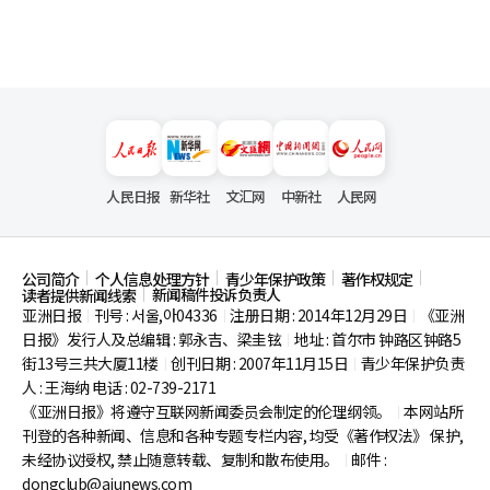
熟悉而又陌生的舞台背后的世界，满怀期待地等待着。
人民日报
新华社
文汇网
中新社
人民网
公司简介
个人信息处理方针
青少年保护政策
著作权规定
新闻稿件投诉负责人
读者提供新闻线索
亚洲日报
刊号 : 서울,아04336
注册日期 : 2014年12月29日
《亚洲
|
|
|
日报》发行人及总编辑 : 郭永吉、梁圭铉
地址 : 首尔市
钟路区钟路5
|
街13号三共大厦11楼
创刊日期 : 2007年11月15日
青少年保护负责
|
|
人 : 王海纳 电话 : 02-739-2171
《亚洲日报》将遵守互联网新闻委员会制定的伦理纲领。
本网站所
|
刊登的各种新闻、信息和各种专题专栏内容, 均受《著作权法》
保护,
未经协议授权, 禁止随意转载、复制和散布使用。
邮件 :
|
dongclub@ajunews.com