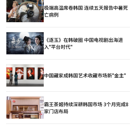
最后的目的地。感恩花园是一个缅怀6·25战争参战国的城市纪念
空间。 与美国华盛顿D.C.的退伍军人纪念馆或英国国家纪念林不
极端高温席卷韩国 连续五天报告中暑死
同，这里位于市民繁忙的日常生活中，是一个开放的公共场所。它
亡病例
在光化门这一韩国历史的心脏地带，体现了不忘分裂民族的痛苦历
史和对参战国的敬意。 花园地面上矗立着23个高6.25米的雕塑，
象征着朝鲜战争爆发日6月25日。数字23代表着当年为保卫这片土
地而流血的参战国（国军及22个参战国）的崇高奉献。特别是部分
《逐玉》在韩破圈 中国电视剧出海进
雕塑使用了参战国直接捐赠的石材，增强了空间的象征性。 每天
入"平台时代"
晚上，在规定时间，23个象征物会向天空发射激光秀“感恩之光
23”。在夜空中闪烁的光束下漫步，令人感受到过去的牺牲与现在
的和平夜景之间的联系。 脚步自然向地下移动。地下设有沉浸式
媒体展览空间“自由厅”，通过媒体艺术深刻投射战争的痛苦记忆
与泪水，以及从废墟中崛起的韩国的辉煌成长，留下深刻的余韵。
中国藏家成韩国艺术收藏市场新"金主"
随行的首尔旅游基金会代表吉基妍表示：“在李舜臣将军和世宗大
王雕像守护的光化门广场，感恩花园和地下媒体艺术的结合，形成
了新的观赏组合。”她进一步强调：“当我们在国外旅行时看到太
极旗时感到亲切和感动，外国游客在这个先辈们流血保卫的自由之
地发现自己国家的国旗时，也会感受到珍贵的感动。”这让人深刻
霸王茶姬持续深耕韩国市场 3个月完成8
体会到艺术与空间如何抚慰痛苦的历史，温暖日常生活。 世宗文
化会馆的相关人士透露：“已经有60多名外国游客因外媒报道而前
家门店布局
来。”超过3万元的费用和70分钟的时间绝对不算浪费，因为这让
人充分感受到光化门600年的历史、严德文建筑师的哲学，以及艺
术的心脏。 目前该项目仅对外国人开放，但基金会计划根据反
响，未来也向本国人开放。我们期待着有一天能够愉快地探索这个