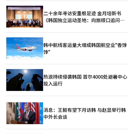
时朴正熙总统强烈要求将设计改为瓦屋顶，但严先生坚持认为可以
通过回廊和屋檐的曲线来保留传统，最终完成了现在的建筑。 以
二十余年寻访安重根足迹 金月培新书
舞台为基准，大剧院左侧墙面上装满了管风琴，这是这个空间最伟
《韩国独立运动圣地：向旅顺口追问历
大的遗产。它是专门从德国卡尔斯鲁厄定制的，安装和调音共耗时
13个月，涉及1400名德国技术人员，总共动用了4000人。管风琴
史》出版
有8098根管子，6个键盘，高11米，宽7米，重达45吨，现值约为
6000万元。它的外形融合了古筝的形状和传统瓦屋檐的曲线，甚
至还融入了佛教钟声的音响，现已成为空间的象征。 ◆ 舞台背后
韩中航线客运量大增成韩国航空业"香饽
的1寸美学，以及打破界限的‘S剧院’ 平时音响反射板降下时，
饽"
无法察觉，但舞台背后隐藏着比可见区域更广阔的辅助空间。当我
走进工作人员汗水浸透的“舞台右侧”，正值音乐剧《贝多芬》彩
排准备，舞台后方仿佛一个巨大的有机体在运转。 直径17米的重
型旋转舞台，转动90度需27秒，转动180度需55秒。内部隐藏着主
热浪持续侵袭韩国 首尔4000处避暑中心
角可以从地面上下升降的升降平台。天花板上悬挂着43根吊杆，地
投入运行
下无尽延伸的11个化妆间，令人想象到为了创造华丽演出而在舞台
背后默默付出的无数人的辛勤时光。 走出大剧院，来到300个座位
左右的可变黑匣子剧场“S剧院”。该空间于2018年开馆，大胆打
破观众与舞台的界限，为观众提供生动的体验。当所有座椅被推入
时，平坦的地面舞台便形成。解说员分享了一个有趣的故事：“一
消息：王毅有望下月访韩 与赵显举行韩
位观众靠在舒适的垫子上看演出，打了个盹，醒来时发现演员就在
中外长会谈
眼前，惊吓不已。”这正是这个空间自由度的体现。 ◆ 城市中的
纪念空间‘感恩花园’与艺术旅游的未来 艺术之旅从剧院门口自
然延续到光化门广场。最近在光化门广场新开设的“感恩花园”是