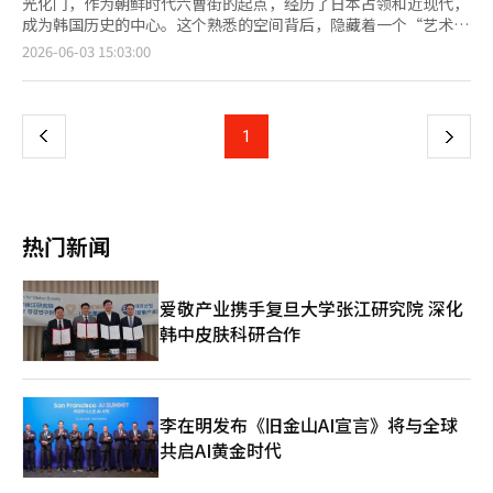
光化门，作为朝鲜时代六曹街的起点，经历了日本占领和近现代，
成为韩国历史的中心。这个熟悉的空间背后，隐藏着一个“艺术的
心脏”，那就是世宗文化会馆。 在上个月28日，我参加了一
页
2026-06-03 15:03:00
个“幕后之旅”，走进这座日常生活中常常忽视的巨大建筑的隐秘
后场。华丽舞台背后，为了创造完美瞬间所付出的努力和岁月的痕
一
迹，令人感慨。 在前主播柳静雅的平静解说下，打开那扇紧闭的
门，舞台的另一面在华丽的灯光和掌声的掩盖下显露无遗。这是一
上
1
下
个普通观众绝对无法进入的秘密空间。适应了陌生的环境后，奇妙
的颤动和感动随之而来。 通过首尔旅游基金会与世宗文化会馆合
一
作的这个项目，观众得以同时了解表演艺术的诞生现场和历史的痕
迹。这不仅仅是走马观花的旅游，而是一场深入城市内心的真正旅
页
行。 ◆ 从废墟中崛起的‘首尔的客厅’，1978年的伟大 如今的世
热门新闻
宗文化会馆原址是1961年完工的韩国代表性表演场所“首尔市民
会馆”。然而，1972年12月发生的大火使其化为灰烬，缺乏合适
表演场所的首尔不得不在次年于梨花女子大学大礼堂举办维也纳爱
爱敬产业携手复旦大学张江研究院 深化
乐乐团的演出。当时指挥克劳迪奥·阿巴多对设施表示强烈不满，
韩中皮肤科研合作
宣称再也不会来访，因此建设综合性表演场所成为时代的任务。
因此，世宗文化会馆于1974年动工，1978年4月正式开馆。建造时
考虑到分裂局势，特意建成3800多个座位的庞大规模，2004年经
过改造后，现有3022个座位。1984年，世界级指挥家赫伯特·冯
·卡拉扬曾称赞这里为“优秀的大厅”。 这座建筑的设计师是已
李在明发布《旧金山AI宣言》将与全球
故的严德文。他将世宗文化会馆定义为“首尔的客厅”，将传统韩
共启AI黄金时代
屋的内宅与外宅、连接的回廊和庭院的概念融入现代建筑。例如，
大剧院是内宅，而小型音乐厅和M剧院、S剧院则相当于外宅。 当