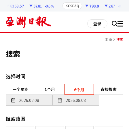
코
인
6258.57
37.81
-0.6%
798.8
2.87
-0.36%
KOSDAQ
정
보
all
登录
搜
men
索
主页
搜索
搜索
选择时间
一个星期
1个月
直接搜索
6个月
搜索范围