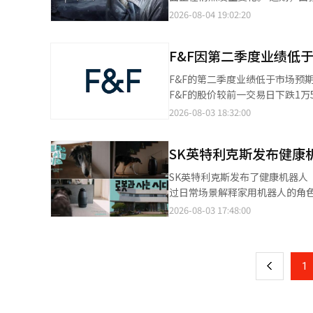
护和信息管理责任、未支付积分的
旅行路线的阶段开始，将乐天百货作为选择之一。 该项目由乐天集团的内部创
交平台引发广泛讨论。该剧讲述
2026-08-04 19:02:20
未支付积分问题，并将相关工作逐步推进。 同时，将在8月制定新的运营政策，涵盖积
解决方案工作组参与。该组织开发了生
性成长叙事以及紧凑的剧情节奏
等内容，并计划于9月1日实施。计划
用黄金笔记索引优化店铺指南、
来少数在韩国市场实现“破圈”的中国电视剧之一。 业内认为，《逐玉
示：“我们将优先履行对现有用
过整理网页上分散的信息，使AI能够
F&F因第二季度业绩低
注，更折射出全球内容产业竞争
任。” 他还表示：“此次运营体系的调整不仅是解决短期问题的措施，更是为了重建Tble的中长期增长基础。我们
行的外国游客，乐天百货将与大
破语言和地域限制，加速进入韩国及全球市场。 不过，中国电视剧受到韩国观众
将利用数据和AI技术，但优先考虑用户信任和负责任的运营。
F&F的第二季度业绩低于市场预期，股价在开盘初期暴跌近
导AI搜索的广告。 游客看到广告后，如果在生成型AI中搜索“首尔购物优惠”或“雨天在首尔值得去的地方”，将推
《包青天》《还珠格格》，到《
于数据的营销分析、AI自动化技
F&F的股价较前一交易日下跌1万5600韩元（19.3
荐外国游客专属服务“乐天旅游会
过去传播更多依赖电视台引进或中国本土视频网站，
分正常化时间表和新的结算政策顺
第二季度合并营业收入为3996亿
2026-08-03 18:32:00
店铺访问和商品购买连接起来。 乐天百货还在增强其自有AI购物聊天机器人“达斯汀”的外语功能。从4月起，已推
展正在改变这一局面。《逐玉》
增长了2.9%，净利润为730亿韩
出英语、日语、简体中文和繁体
排行榜。随着奈飞持续加大对中
元，较去年同期分别增长了8.6%和15.6%。 然而，业绩未能达到市场预期。季度营业
线。 在外国游客较多的店铺中，设置了可以直接访问达斯汀的二维码。未来将增加基于语音识别的对话功能，使游客
系。 与此同时，平台算法也在重塑中国电视剧的海外传播路径。过去海外观众需要主动寻找作品，如今更多通过平台
SK英特利克斯发布健康
利润低于约12%。韩华投资证券当天将F&F
无需在智能手机上输入文字即可找到购物信息。 乐天百货市场部部长朴相宇表示
推荐接触内容，中国电视剧因此获得更多曝光机
协分析称：“得益于国内消费的强
物信息和客户体验，提供符合韩国
SK英特利克斯发布了健康机器
为推动中国电视剧海外传播的重
但中国法人的营业收入增长率仅为4%，成为业绩不佳
辑。
过日常场景解释家用机器人的角色，以提高消费者的理解度。 
开始主动搜索其过往作品，《苍兰
库存调整政策仍在继续，未能达
时代”为主题的纳木克斯广告。 广告以宠物狗的视角观察纳木克斯，避免直接列举产品功能，而是将其与宠物狗在家
2026-08-03 17:48:00
页
应。 业内认为，与过去观众只关注作品不同，如今“演员+平台+社交媒体”共同构建起新的粉丝生态，进一步延长
影响了盈利能力。” 他还表示，预计下半年对中国法人的预期需要适度下调。他指出：“中国消费逐步改善，但总部
中与人类共同活动、观察周围环境的行为相结合。 “安全护理”功能通过宠
了电视剧生命周期。而《逐玉》的热播，也再次印证
的库存管理政策仍在持续，可能
人并通知用户。“跟随我”功能则
一
影视化开发，并借助全球平台实现
复。” 此外，他补充道：“下半年的股价动能将更多取决于是否收购泰勒梅德，如果未能完成收购，则需要加强股东
释，能够找到污染源并管理空气质量。 SK英特利克斯强调，纳木克斯不仅仅是执行命令的设备，
IP开发链条正成为中国电视剧国际化的重要支撑。 相比之下，韩国虽然拥有
回报政策，如扩大分红。”※ 本
上
1
环境并提供服务的生活型机器人。 纳木克斯将空气净化、健康监测和安全功能整合在一台设备中，扩大了家用机
飞等国际平台进行全球发行。平台
的应用范围，从移动生活家电转变为健康平台。 纳木克斯基于自主驾驶和语音控
《鱿鱼游戏》等全球爆款，后续IP
非接触式光血流测量技术的健康指标测量功能。 此外，纳木克斯还具备利用谷歌
之外，中国短剧的发展同样受到韩