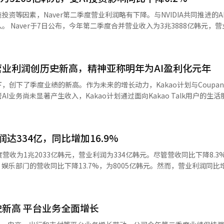
能力。”他补充道：“下半年将基于整合广播、数字和户外广告的竞争力
投资等因素，Naver第二季度营业利润略有下降。与NVIDIA共同推进的A
友信投资证券研究员李贤志也预测，下半年电视广告收
，营业利润为
为：“通过扩大涵盖广播、数字和户外广告的综合广告产品，下半年电视广
比下降0.2%。 按业务部门划分，Naver平台的营业收入为1兆
。金融平台的营业收入为4707亿韩元，增长16.0%；全球挑战部门的营业收
告(VPPL)技术降低了制作成本。此外，衍生IP《味觉男孩》还扩展到音乐
和营业利润创历史新高，精神亚称明年为AI盈利化元年
简报广告”，其点击转化率比传统搜索
新世界》、《恋孩子星球C：家乡赛》和《Modyssey》等项目，CJ ENM获得了
倍，展示了生成型AI服务作为新广告收入来源的潜力。 服务收入因Naver
，创下了季度业绩的新高。作为未来的增长动力，Kakao计划与Coupang 
日本艺人粉丝俱乐部的在线化，增强全球粉丝基础。 证券界认为，Tving的首
增长，同比增加31.3%。 金融平台的营业收入为4707亿韩元，同
I业务尚未显著产生收入，Kakao计划通过面向Kakao Talk用户的生
投资的内容IP和数字平台逐渐与收益相连接。随着下半年广告市场的恢复和新
。第二季度Naver Pay的支付额因智能商店的增长和外部生态系统的扩展，
2026年第二季度的合并营收为2万985亿韩元，营业利润为2770亿韩元，
I平台市
业利润均创下历史季度最高水平，营业利润率上升至13%。 业绩的改善主
P组合，开始扩展中长期的盈利基础。”
lkBiz。平台部门的营收为1万2303亿韩元，同比增长17%。TalkBi
业收入因WallaPop、Poshmark、Soda等交易额的增加，同比增加74.
润达334亿，同比增加16.9%
元，创下季度新高。 Kakao Talk的展示广告收入因信息流广告的增长而
.5%，环比增加5.5%；企业收入因AI和数字双胞胎相关的B2B业务增长，
入增长了三倍，整体展示广告的占比扩大至45%。商业消息的收入也增长了20
度营收为1兆2033亿韩元，营业利润为334亿韩元。尽管营收同比下降8.3
本报道经人工智能（AI）系统翻译与编辑。
开始抵消AI投资负担的时期。Kakao首席财务官新种焕表示：“目前AI
，娱乐部门的营收同比下降13.7%，为8005亿韩元。然而，营业利润同比
” Kakao提出的AI盈利模型包括代理电商交易佣金、AI服务订阅费和基
改善了盈利能力。电商部门的营收同比增长4.4%，为4028亿韩元，营业利润
程中识别用户的兴趣和购买意图，进军相对薄弱的搜索广告市场。 Kakao
得益于基于短视频内容的应用竞争力增强和移动直播电商（MLC）的快速增长
I的普及奠定基础，明年将开始全面盈利化。”他还表示：“到2028年，A
.0%，达3800亿韩元，营业利润为110亿韩元，实现了扭亏为盈。媒体
下半年，Kakao将专注于建立AI用户和交易基础。‘为Kakao的ChatGP
史新高 平台业务全面增长
，以及KBO和原创内容的成功，推动了增长。在Tving方面，Tving此
o计划到年底将Kakao Talk中使用AI服务的月活跃用户（MAU）增加到10
协议，已在日本及亚太17个国家以品牌馆的形式推出。然而，由于世界杯等大