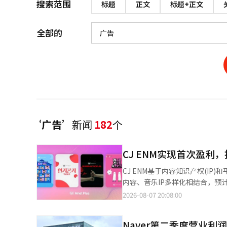
搜索范围
标题
正文
标题+正文
全部的
‘广告’
新闻
182
个
CJ ENM实现首次盈利
CJ ENM基于内容知识产权(I
内容、音乐IP多样化相结合，预计将改善中长期盈利能力。 7日，
1兆2033亿韩元，营业利润为334
2026-08-07 20:08:00
的成就是在线视频服务(OTT) 
球(KBO)联赛的转播和原创内容的影响
Naver第二季度营业利润
告收入。广告收入在同期增长52