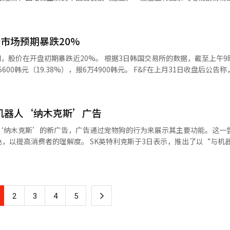
正常化工作由Tble的成东效代表负责。公司表示，目标是在未来两个月
业扶持项目“独角兽谷”新设的零售AI
了一对身份悬殊的男女从契约婚姻走向真爱的故事，凭借精致的古装美学
分计算、支付周期和支付时点
成型AI易于理解的品牌信息结构化解决方案“黄金笔记索引”。 乐天百货将利
，获得不少韩国观众认可。腾讯视频、爱奇艺与奈飞同步播出，也助推该
明确积分运营标准，以便用户能够提前预测支付时间表。 成东效代表表
外国游客专属优惠和旅游内容，支持英语、日语、简体中文和繁体中文四
》的走红不仅意味着一部中国电视剧获得关
户和广告主承诺的正常化时间表，整顿运营流程，提高服务质量，恢复平
读取，从而减少店铺营业时间、位置和购物优惠信息的不准确性。 针对在国内旅
于市场预期暴跌20%
格局正在发生变化。过去依赖本土平台传播的中国电视剧，正借助奈飞等
弘企划展开户外广告。在仁川国际机场及首尔成数、弘大等游客聚集区域
关注并非首次。从上世纪90年代的
” Tble与比特里公司将同步推进运营稳定化工作、基
20%。 根据3日韩国交易所的数据，截至上午9时16分，
琅琊榜》《步步惊心》，中国电视剧始终拥有一批稳定受众。但由于播出
术和广告运营系统的改善。为了使技术升级计划取得成效，确保公司提出
8%），报6万4900韩元。 F&F在上月31日收盘后公告称，2023年
员”及附近店铺信息，以及乐天城蚕室的旅游和购物内容。目标是将AI
难以形成持续影响力。 如今，全球在线视频服务（OTT）的发
利实施将是首要任务。※ 本报道经人工智能（AI）系统翻译与编辑。
韩元，营业利润为865亿韩元。与去年同期相比，营业收入增长了5.5%，
今年3月在腾讯视频、爱奇艺与奈飞同步上线，并进入多个国家和地区的奈
元，增长了16.5%。上半年累计营业收入和营业利润分别为9605亿韩元和2
中文服务，不仅提供百货商店和商品的信息，还能用用户的语言介绍周边
国电视剧版权的采购力度，并推进同步播出，中国电视剧正逐步融入全球
收入低于市场共识约3%，营业
机器人‘纳木克斯’广告
的目标股价从10万5000韩元下调至10万韩元。 韩华投资证券研究员李振
：“我们将继续扩展适应AI时代的购
会，也更容易突破原有受众圈层。 平台之外，演员个人影响力同样成
劲和入境游客的增加，MLB和儿童品牌的国内营业收入分别增长了18%和
代表性百货商店的全球购物体验。” ※ 本报道经人工智能（AI）系统翻
人‘纳木克斯’的新广告，广告通过宠物狗的行为来展示其主要功能。这一
要因素。随着《逐玉》热播，主演张凌赫在韩国社交媒体讨论度持续上升
的主要原因。” 他进一步指出：“尽管人民币升值，但总部的
SK英特利克斯于3日表示，推出了以“与机器人共存的
诀》《宁安如梦》等再次受到关注，形成“一部作品带动整个演员IP”
到最初预期的两位数增长。此外，广告宣传费用同比增长32%，也加大了
物狗的警觉行为来表现，能够检测到陌生
了IP开发的重要价值。 该剧改编自网络小说，在原著基础上完成
导致当地消费与业绩之间出现差距。库存调整完成后，中国法人的增长潜
与宠物狗跟随主人的行为相对应。AI空气净化功能通过宠物狗的嗅觉本
同步发行，进一步放大了IP价值。从网络文学到影视改编，再到全球发
而是能够识别人与
世界领先的影视制作能力，却长期依赖奈
报道经人工智能（AI）系统翻译与编辑。
下
2
3
4
5
器人
在投入制作资金的同时，也掌握着全球发行及IP开发权。韩国制作公司
制进行操作，支持AI空气净化服务和
收益仍主要归属于平台，这也成为韩国内容产业近年来持续讨论的话题。 除了长
一
的AI模型“杰米奈”进行语音对话和
国业内关注。近年来，中国已形成覆盖制作、发行、广告、电商及IP开