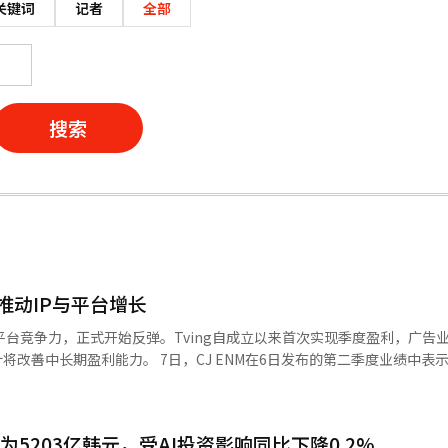
关键词
记者
全部
搜索
，推动IP与平台增长
P)和平台竞争力，正式开始反弹。Tving自成立以来首次实现季度盈利，广告
CJ ENM在6日发布的第二季度业绩中表示，收入为
亿韩元。CJ ENM计划在此基础上增强IP竞争力，加速数字平台的增长。 最引人注目
Tving。今年第二季度营业利润达到60亿韩元，实现了盈利转变。这得益于
。用户数同比增长24.7%，月活跃用户数(MAU)超过970万。 值得关注的是广
为5203亿韩元，受AI投资影响同比下降0.2%
%，证明了其增长潜力。三星证券研究员崔敏河表示：“Tving首次实现