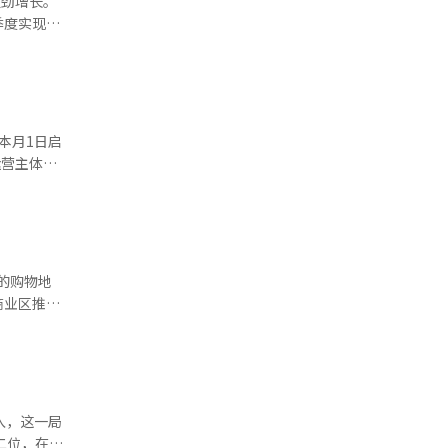
强劲增长。
）合作伙伴
02亿韩
Kakao
同时，综艺
%，营业收
。”双方正
TT平台的
于企业与消
同比下降
融行业广告
alk的用户
.2%。通过
akao在
结果，移动
业收入同比
（AI）系
%。CJ
等内容IP
能力将被应
通过内容和
；媒体业
。
lk中推出
以提高参与
郑信雅
响者连接扩
商业区推出
与的品牌活
时，乐天
入，这一局
机票或规划