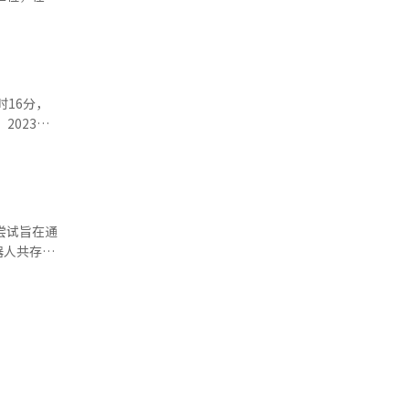
内解决现有
、细腻的女
剧成为近年
种语言。通
台的信
国际平台突
，将设置引
平台有限，
的未支付积
搜索与实际
营业利润
飞电视剧
400亿韩
的旅游路
同步发行体
23%，
译与编
尝试旨在通
，不少观众
的传播效
成本压力，
力可能会恢
能进行解
行，完整的
即使打造出
剧
发的完整短