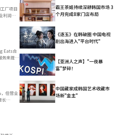
，重点扩大
霸王茶姬持续深耕韩国市场 3
I工厂项目
个月完成8家门店布局
告收入有望
入为1兆
、餐饮
《逐玉》在韩破圈 中国电视
剧出海进入"平台时代"
新的粉丝群
Eats合
活服务来提高
IP的扩
【亚洲人之声】"一夜暴
同比增加
分别比去年
富"梦碎！
要得益于平
z的广告和订
9%，环比增
增加28%。
同比增加
中国藏家成韩国艺术收藏市
%。 公司
%，但营业
场新"金主"
仍处于投资
增长
于AI的广
增长
代表精神亚
。从各部门
I将成为
平台部门通
T’在第二季
前与HBO
00万以
型活动导致