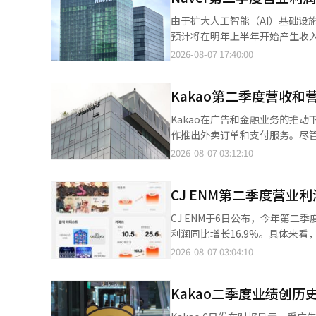
确认了盈利改善的可能性和盈利
由于扩大人工智能（AI）基础设施
综合广告产品。”并预计广告收入规模将较上半年有所改善。 
预计将在明年上半年开始产生收入。 Naver于7日公布，今年第二季度合并营业收入为3兆3888亿韩元
入将较上半年改善30%。他认
5203亿韩元。营业收入同比增长12.3%，但营业利润同
2026-08-07 17:40:00
实现正增长。” 内容IP的变现方式也在多样化。一个典型的例子是原创内容《厨师兵传奇》。CJ ENM在制作过程中
9022亿韩元，同比增加12.3%
利用人工智能(AI)和虚拟间接广
159亿韩元，增长24.4%。 在Naver平台中，广告收入因AI基础的页面优化和精准投放效果，同比增加7.5%。公司表
(F&B)和颁奖典礼表演等领域。 在音乐业务方面，CJ ENM一方面回收利用现有IP，另一方面积极获取新IP。通过
Kakao第二季度营收
示，AI对广告收入增长的贡献比例已超过60%。 特别是7月底正式推出的“AI
《Produce 101 Japan 
广告高出30%以上，购买转化率则高出3
Kakao在广告和金融业务的推动下
体，并通过Mnet Plus扩大原创内容和
Plus商店、会员和N配送的增强，电商生态系统得以
作推出外卖订单和支付服务。尽管A
次盈利转变标志着CJ ENM长期
比增加16.0%，环比增加2.4%
盈利能力。 Kakao于6日公布，
2026-08-07 03:12:10
展，预计盈利改善趋势将持续。 兴国生命研究员黄成镇表示：“通过过去IP的重启成功实现了收入来源的多样
21.0%，达到了25兆2000亿韩元。 Naver计划快速扩展线下综合终端“NPAY Connect”，并正式进军商用A
同期增长9%和36%。营收和营
化。”他展望道：“将通过优化I
场，以此发掘新的盈利机会。 全球挑战部门的C2C业务推动了增长。该部门的营业收入为1兆159亿韩元，同比增加
台部门的广告和电商业务，特别是Ta
24.4%，环比增加7.9%。C2C营
CJ ENM第二季度营业利
阅收入增长14%，达到3999亿韩
加13.3%。内容收入同比增加0
除Bizboard外，展示广告收
CJ ENM于6日公布，今年第二季
21.3%，环比增加2.2%。※ 
认为，目前是传统广告和电商增长
利润同比增长16.9%。具体来看
先行的阶段，尚未对营收产生贡献。
42.4%，达114亿韩元，成功
2026-08-07 03:04:10
告。Kakao计划在对话和搜索过
21.2%，达260亿韩元。这
表示：“我们将在今年年底前为A
来看，媒体平台的营收同比增长19
TalkBiz的主要收入来源。” 在
Kakao二季度业绩创历
过全球合作伙伴关系扩大品牌影响力
度的累计用户约为1300万。Kaka
Max和Disney+签署了合作