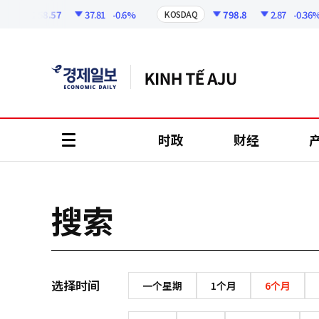
코
인
6258.57
37.81
-0.6%
798.8
2.87
-0.36%
KOSDAQ
정
보
时政
财经
all
menu
搜索
选择时间
一个星期
1个月
6个月