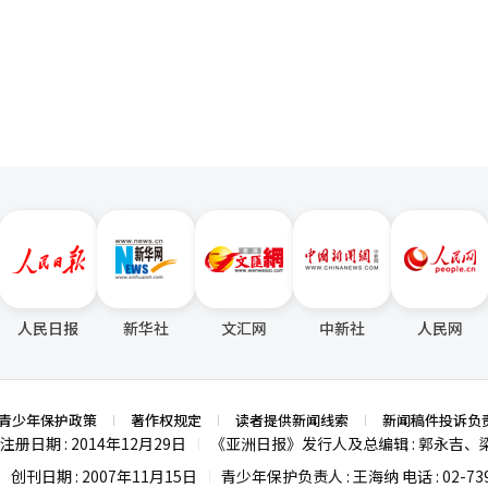
远程查看家中情况的“实时视图”和AI健康咨询服务“我的健康管理”。 S
e）、TikTok等平台算法推荐不断强化，大量中国短剧开始进入韩国市场
页
通过宠物狗的熟悉行为来构建广告，使消费者能够轻松理解纳木克斯的功
速吸引年轻观众，也正在改变用户内容消费习惯。 不过，多位业内人士认
人自然融入日常生活。”※ 本报道经人工智能（AI）系统翻译与编辑。
，并不意味着韩剧竞争力下降。韩国电视剧仍在现实题材、人物塑造和情
，更值得关注的不是单部中国电视剧的热播，而是全球内容竞争正从作品
延续文化内容竞争
需同步完善本土OTT平台、IP开发体系以及文化金融和人工智能等产业
人民日报
新华社
文汇网
中新社
人民网
青少年保护政策
著作权规定
读者提供新闻线索
新闻稿件投诉负
注册日期 : 2014年12月29日
《亚洲日报》发行人及总编辑 : 郭永吉、
|
创刊日期 : 2007年11月15日
青少年保护负责人 : 王海纳 电话 : 02-739
|
|