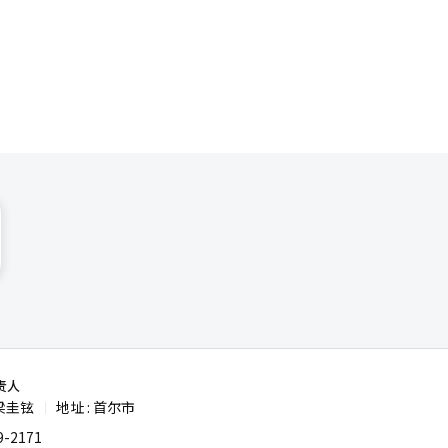
K英
。业内分析
能。我们将
感表达等方
竞争转向平
生态，进一
责人
梁圭铉
地址 : 首尔市
|
-2171