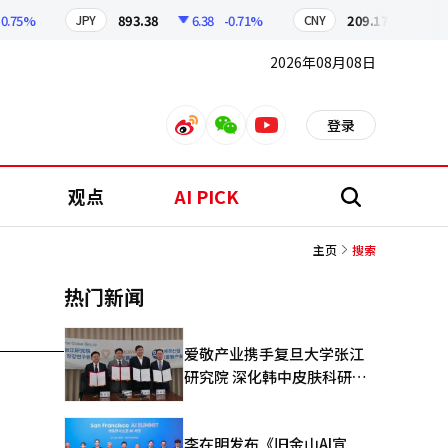
75%
893.38
6.38
-0.71%
209.17
1.79
-
JPY
CNY
2026年08月08日
登录
weibo
weixin
youtube
观点
AI PICK
搜
索
主页
搜索
热门新闻
爱敬产业携手复旦大学张江
研究院 深化韩中皮肤科研合
作
李在明发布《旧金山AI宣