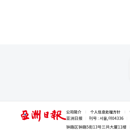
实时信息提供的功能。最近还新增了
剧产业链。随着优兔（YouTub
特利克斯相关人士表示：“我们
认为，快节奏、高反转的叙事方式能够迅
不断提升技术和服务，使健康机器
为，中国电视剧在韩国受到欢迎
面保持明显优势。对于韩国而言
台、IP、算法和内容生态的综合竞争。 专家认为，面对全球内容产业竞争格局的新变化，韩国若想
优势，除提升内容创作能力外，还
步增强国际竞争力。
亚
公司简介
个人信息处理方针
洲
亚洲日报
刊号 : 서울,아04336
|
|
日
报
钟路区钟路5街13号三共大厦11楼