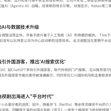
受广告、电商、出行和支付等平台业务增长带动，公司今年第二季度业绩保持
oupang Eats。Kakao与Coupang Eats建立了代理间联动（A2A
广告收入下降20.9%。电影和电视剧部门的营收同比下降53.7%，为19
ic AI）战略，培育新的增长引擎。 财报显示，Kakao第二季度实现营
的对话窗口中提供从食品推荐到订单和支付的服务。 精神亚表示：“这不仅仅是在
部门专注于向海外本地平台进行单独销售，以建立稳定的全球分销基础，
民币99.2亿元），同比增长9.4%；营业利润2770亿韩元，同比增长35.9
是AI将用户的意图与实际行为和交易连接起来，创造新的使用习惯的第一步
增长势头。然而，全球工作室FIFTH SEASON的内容交付时间因全球O
3万亿韩元，同比增长
的AI体验与实际交易连接起来的服务结构和运营方式。 Kakao表示，将专注
系列作品。音乐部门的营收同比增长16.7%，为2302亿韩元，营业利润
营业收入6432亿韩元，同比增长12%；广告及订阅业务收入增长14%，受金
AI数据中心和GPU云等基础设施业务。Kakao计划将AI应用于Kakao T
门的营收为4028亿韩元，同比增加4.4%，营业利润为260亿韩元，增长21
动AI与数据技术升级
，广告收入同比增长28%。 电商业务方面，礼物和Talk Deal等
大与外部企业的合作，而不是将大量资本投入基础设施。 精神亚表示：“K
YouTube、Instagram和TikTok等外部渠道传播，推动了增长。
同比增长9%；其中，个人消费商品交易额同比增长39%，带动电商业务营
础设施层，而是专注于创造用户日常使用的AI服务。”※ 本报道经人工智能
运营主体，并着手提升基于人工智能（AI）和数据的服务。 Tble于本月1日启
161.3%，应用新安装量增长25.6%，月活跃用户数（MAU）增长10.5
里公司为中心启动新的运营体系。 此次调整旨在更换平台运营主体，
部门成功扭亏为盈，证明了平台业务的体质改善，同时利用‘厨师兵传奇’
融、支付及平台服务增长带动，营业收入和营业利润均创历史单季度新高。 内容业务方
运营稳定性。比特里公司所拥有的AI数据分析、营销自动化和电商运营
表现也十分突出。”他还表示：“下半年将继续扩大平台客户基础，同时
2亿韩元，同比增长1%。其中，音乐业务受IP演出扩大带动，同比增长8%
扩展，持续改善盈利能力。”※ 本报道经人工智能（AI）系统翻译与编辑
告、电商、出行和支付等核心业务保持均衡增
务不同，重点在于持续运营现有业务。 比特里公司计划向广告主提供从
为持续加大AI领域投入提供了资金支持。未来，公司将逐步在KakaoTa
吸引外国游客，推出'AI搜索优化'
I的绩效营销的综合服务。对于影响者，将提供更稳定和便利的运营环境，
景的Agentic AI服务，并将其打造为新的增长引擎。公司首席执行官
选符合广告主活动目标的影响者，并比较
hatGPT来吸引外国游客，取代传统的门户搜索。 在AI推荐首尔的购物地
lk庞大的用户基础和技术生态，加快推动AI智能助手服务普及。
过自动化重复的活动管理和结果报告，平台的角色将从单纯的广告主与影
铺及外国游客专属优惠将被准确展示，同时将在仁川国际机场和主要旅游
，为广告主提供从活动策划到效果分析的连贯服务，并为影响者增加可参
货首先将在旅行准备阶段推进“生成型AI搜索优化
电视剧出海进入"平台时代"
T等生成型AI“在首尔购物的好地方”或“在蚕室值得去的室内景点”等问题
分的正常化工作。Tble一直以来通过
门户搜索结果的排名不同，GEO的重
小众爱好者的选择；如今，随着奈飞（Netflix）等全球流媒体平台的介
，因此积分支付问题直接关系到影响者的活动报酬和平台的信任度。 个人信息保
生成型AI能够准确读取品牌信息并加以利用。其战略是从外国游客预订