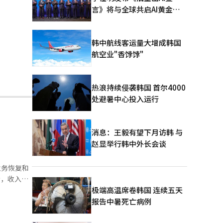
言》将与全球共启AI黄金时
代
韩中航线客运量大增成韩国
航空业"香饽饽"
热浪持续侵袭韩国 首尔4000
处避暑中心投入运行
消息：王毅有望下月访韩 与
赵显举行韩中外长会谈
业务恢复和
极端高温席卷韩国 连续五天
韩国职业棒
报告中暑死亡病例
季度盈利，