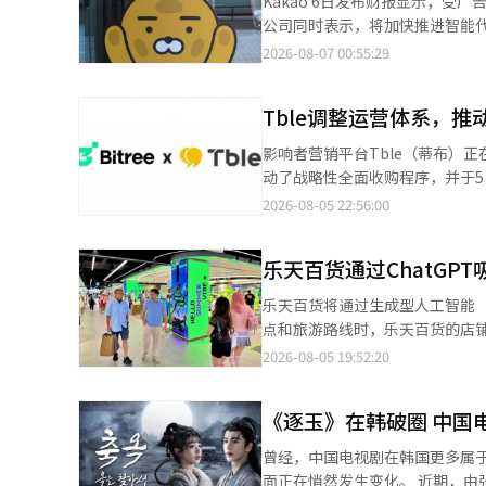
Kakao 6日发布财报显示，
上。 建立交易基础的首个合作对象是C
广告市场集中，整体需求疲软，电视
公司同时表示，将加快推进智能代理AI（Agent
关系，计划在Kakao Talk
元，营业亏损为105亿韩元。该
业收入2.0985万亿韩元（约合人
2026-08-07 00:55:29
Talk中增加食品订单功能，而
内容的需求持续增长，表现出稳健的
入和营业利润均创历史单季度最高纪录。 从业务板块来看，平台业务实现营业收入1.230
在讨论如何将Kakao Talk内
排期而调整，本季度未能交付主要
17%。其中，Talk Biz业务
费者之间的交易（B2C）服务，而非
36.4%，为109亿韩元。电商部
Tble调整运营体系，推
需求持续增长带动，商业消息广告收入同比增长20%
接触点和现有服务生态系统，并扩
将直播节目编辑成短视频内容，积极在
服务交易额达到2.7万亿韩元，
AI时代最具竞争力的领域不是基
影响者营销平台Tble（蒂布）正在调整
直播电商（MLC）的交易额同比增长
增长10%。 此外，包括Kakao Mobility和Kakao Pay在内的平台其他业务实现营业收入5870亿韩元，同比增长
统翻译与编辑。
动了战略性全面收购程序，并于5日宣布以比特
ENM相关人士表示：“媒体平台
22%。其中，Kakao Pay受金
同时增强技术竞争力、服务质量和
2026-08-05 22:56:00
扩展了附加业务，音乐艺术家的
面，第二季度实现营业收入868
用于Tble。 一般而言，全面收购是将企业所需的资产、合同、权利和义务等一并转移，以保持业务的连续性并更换
音乐IP的业务多元化及全球分销
务增长5%；Story业务实现营业收入2107亿韩元。 Kakao表示，广
管理主体。这种方式与简单出售部分设备或服
长，不仅推动公司业绩创下新高，也
乐天百货通过ChatGPT
整合营销传播（IMC）到基于A
涵盖下单、预约、支付等日常生活场
活动、提交内容、结算和活动管理过程的安全性。 AI和数据技术可以用于筛
乐天百货将通过生成型人工智能（AI）如C
（音）表示，将依托KakaoTa
和分析内容反应及广告效果。通
点和旅游路线时，乐天百货的店
展到全面的绩效管理。 公司表示，Tble的累计会员约为50万，活跃用户约为22万。使用该平台的累计广告主已超过1
引导AI搜索的户外广告。 乐天百货于5日宣布，将扩大基于生成型AI的营销，连接外国游客的旅行准备、国内停留及
2026-08-05 19:52:20
万家。 Tble计划基于积累的会员和广告主数据，逐步增强活动分析、广告运营自动化和营销绩效管理功能。同时，
店铺访问等各个阶段。 根据全球旅游市场调查机构Focusrite于今年3月发布的报告，56%的全球游客在制定旅行计
将扩大与综合广告代理商的合作
划时曾使用过生成型AI，而Z世代的这一比例高达72%。 乐天百
动。 在新技术和业务扩展之前，必须解决的任务是运营正常化。Tble于7月组建了专门的稳定化任务组（TF），并建
《逐玉》在韩破圈 中国
（GEO）”。当询问ChatGP
立了独立的运营系统，以重新整顿内部工作流程。 特别是，优先推进未支付积
百货的店铺和购物优惠将自然地包含在回答中。 与传统的搜索引擎优化旨在提高
曾经，中国电视剧在韩国更多属于
活动等方式积累的积分可以兑换现金
点在于改变数据和内容的格式，使
面正在悄然发生变化。 近期，由张凌赫、田曦薇主演的中国古装剧《逐玉》一度登上韩国奈飞电视剧榜第二位，在社