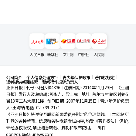
人民日报
新华社
文汇网
中新社
人民网
公司简介
个人信息处理方针
青少年保护政策
著作权规定
新闻稿件投诉负责人
读者提供新闻线索
亚洲日报
刊号 : 서울,아04336
注册日期 : 2014年12月29日
《亚洲
|
|
|
日报》发行人及总编辑 : 郭永吉、梁圭铉
地址 : 首尔市
钟路区钟路5
|
街13号三共大厦11楼
创刊日期 : 2007年11月15日
青少年保护负责
|
|
人 : 王海纳 电话 : 02-739-2171
《亚洲日报》将遵守互联网新闻委员会制定的伦理纲领。
本网站所
|
刊登的各种新闻、信息和各种专题专栏内容, 均受《著作权法》
保护,
未经协议授权, 禁止随意转载、复制和散布使用。
邮件 :
|
dongclub@ajunews.com