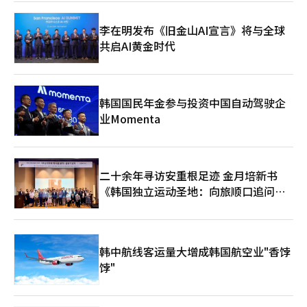
力将投资企业的就业规模增加至8万人，并开启人文交流100万人
时代。 另一方面，成立于1986年的FKCCI今年迎来40周年，是推
李在明发布《旧金山AI宣言》将与全球
动韩法商业合作的机构，目前拥有475家以上的会员。根据2024年
共启AI黄金时代
的数据，FKCCI在韩国外商商会中销售额排名第三，在全球法国海
外商会中连续两年排名第六，进一步提升了在韩国的影响力。 ※
本报道经人工智能（AI）系统翻译与编辑。
韩国国民年金参与投资中国自动驾驶企
业Momenta
二十余年寻访安重根足迹 金月培新书
《韩国独立运动圣地：向旅顺口追问历
史》出版
韩中航线客运量大增成韩国航空业"香饽
饽"