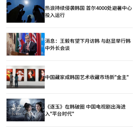
热浪持续侵袭韩国 首尔4000处避暑中心
投入运行
消息：王毅有望下月访韩 与赵显举行韩
中外长会谈
中国藏家成韩国艺术收藏市场新"金主"
《逐玉》在韩破圈 中国电视剧出海进
入"平台时代"