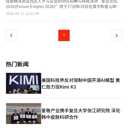
连接韩法商业社区人才与企业的领先招聘与网络活动“职业论坛
2026(Forum Emploi 2026)”将于27日和29日在首尔和釜山举
行。特别是今年的活动是在法国总统埃马纽埃尔·马克龙上月访韩
页
2026-05-11 12:21:40
后首次举行，并且首次在釜山地区举办，备受关注。 本次活动由
驻韩法国商会(FKCCI)主办，旨在为法国及全球企业与求职者提供
一
招聘、网络和职业发展的平台，帮助在韩寻找新机会的职业人才。
首先，27日在首尔举行的活动将在大韩商工会议所(KCCI)国际会议
上
1
下
中心进行，参与企业包括雅高大使酒店、阿吉安斯、资本招聘、达
宁集团、德龙基、韩法商会(FKCCI)、普华永道、吉欧迪斯韩国、
一
格兰德美居大使酒店、IT概念、路易威登韩国、奢侈品商业集团、
奥拉诺韩国、普罗莫沙龙、瑞士钟表、索菲特大使酒店、泰雷兹韩
页
国、大使普尔曼酒店、维奥利亚韩国、云德拉等多个领域的法国及
热门新闻
主要欧洲企业。 此外，29日在釜山举行的活动将在釜山大学法学
院举办，旨在为釜山地区的学生和专业人士提供与全球企业的连接
机会，并探索在韩法商业生态系统中的职业发展新机会。 此次活
美国科技界反对限制中国开源AI模型 黄
动在驻韩法国商会(FKCCI)、驻韩法国大使馆、大韩商工会议所
仁勋力挺Kimi K3
(KCCI)、釜山大学、法国校友日及其他主要相关机构和合作伙伴的
支持下举行。 目前，首尔和釜山的两场活动均已开始接受报名，
欲参加的个人和企业可在FKCCI官网进行报名。参与者可以在一天
内与招聘负责人直接会面，探索职业机会，并参加行业会议及职业
能力提升的实务研讨会。此外，参与企业将能够吸引优秀人才，提
爱敬产业携手复旦大学张江研究院 深化
升企业的可见度和品牌形象，并与大学建立关系，支持两国间的学
韩中皮肤科研合作
术与经济交流，FKCCI表示。 此次活动因马克龙总统上月访韩后与
李在明总统的会谈而备受关注。两国领导人表示，未来十年内将努