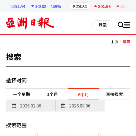
코
인
6295.44
302.82
-4.59%
801.66
2.07
+0.
KOSDAQ
정
보
all
登录
搜
men
索
主页
搜索
搜索
选择时间
一个星期
1个月
直接搜索
6个月
搜索范围