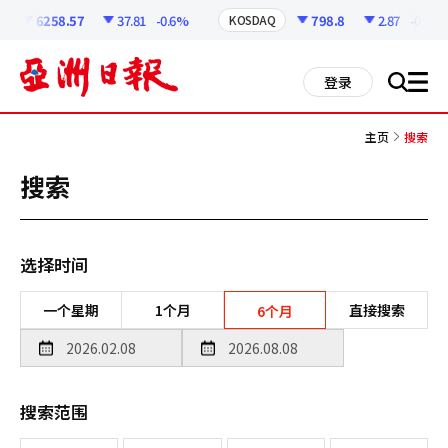
코
인
6258.57
37.81
-0.6%
798.8
2.87
-0.36%
KOSDAQ
정
보
all
登录
搜
men
索
主页
搜索
搜索
选择时间
一个星期
1个月
直接搜索
6个月
搜索范围