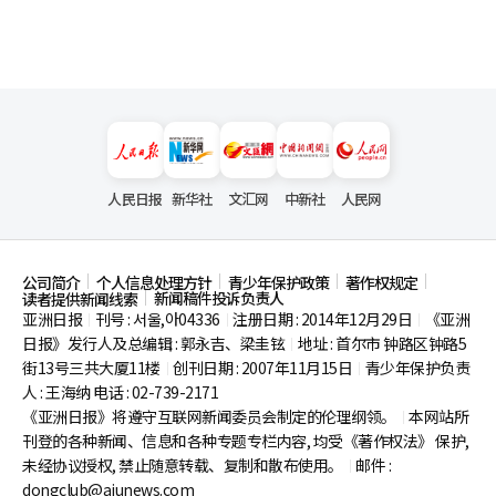
熟悉而又陌生的舞台背后的世界，满怀期待地等待着。
人民日报
新华社
文汇网
中新社
人民网
公司简介
个人信息处理方针
青少年保护政策
著作权规定
新闻稿件投诉负责人
读者提供新闻线索
亚洲日报
刊号 : 서울,아04336
注册日期 : 2014年12月29日
《亚洲
|
|
|
日报》发行人及总编辑 : 郭永吉、梁圭铉
地址 : 首尔市
钟路区钟路5
|
街13号三共大厦11楼
创刊日期 : 2007年11月15日
青少年保护负责
|
|
人 : 王海纳 电话 : 02-739-2171
《亚洲日报》将遵守互联网新闻委员会制定的伦理纲领。
本网站所
|
刊登的各种新闻、信息和各种专题专栏内容, 均受《著作权法》
保护,
未经协议授权, 禁止随意转载、复制和散布使用。
邮件 :
|
dongclub@ajunews.com