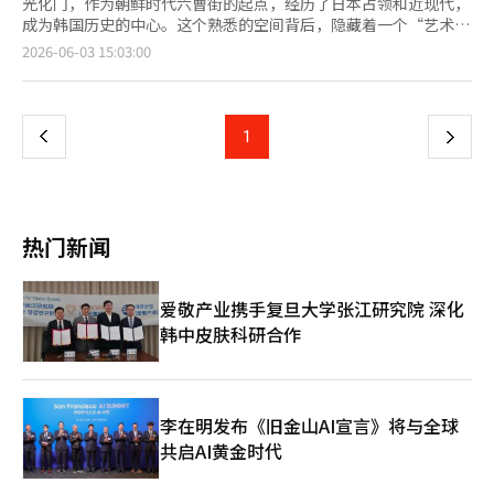
光化门，作为朝鲜时代六曹街的起点，经历了日本占领和近现代，
成为韩国历史的中心。这个熟悉的空间背后，隐藏着一个“艺术的
心脏”，那就是世宗文化会馆。 在上个月28日，我参加了一
页
2026-06-03 15:03:00
个“幕后之旅”，走进这座日常生活中常常忽视的巨大建筑的隐秘
后场。华丽舞台背后，为了创造完美瞬间所付出的努力和岁月的痕
一
迹，令人感慨。 在前主播柳静雅的平静解说下，打开那扇紧闭的
门，舞台的另一面在华丽的灯光和掌声的掩盖下显露无遗。这是一
上
1
下
个普通观众绝对无法进入的秘密空间。适应了陌生的环境后，奇妙
的颤动和感动随之而来。 通过首尔旅游基金会与世宗文化会馆合
一
作的这个项目，观众得以同时了解表演艺术的诞生现场和历史的痕
迹。这不仅仅是走马观花的旅游，而是一场深入城市内心的真正旅
页
行。 ◆ 从废墟中崛起的‘首尔的客厅’，1978年的伟大 如今的世
热门新闻
宗文化会馆原址是1961年完工的韩国代表性表演场所“首尔市民
会馆”。然而，1972年12月发生的大火使其化为灰烬，缺乏合适
表演场所的首尔不得不在次年于梨花女子大学大礼堂举办维也纳爱
爱敬产业携手复旦大学张江研究院 深化
乐乐团的演出。当时指挥克劳迪奥·阿巴多对设施表示强烈不满，
韩中皮肤科研合作
宣称再也不会来访，因此建设综合性表演场所成为时代的任务。
因此，世宗文化会馆于1974年动工，1978年4月正式开馆。建造时
考虑到分裂局势，特意建成3800多个座位的庞大规模，2004年经
过改造后，现有3022个座位。1984年，世界级指挥家赫伯特·冯
·卡拉扬曾称赞这里为“优秀的大厅”。 这座建筑的设计师是已
李在明发布《旧金山AI宣言》将与全球
故的严德文。他将世宗文化会馆定义为“首尔的客厅”，将传统韩
共启AI黄金时代
屋的内宅与外宅、连接的回廊和庭院的概念融入现代建筑。例如，
大剧院是内宅，而小型音乐厅和M剧院、S剧院则相当于外宅。 当