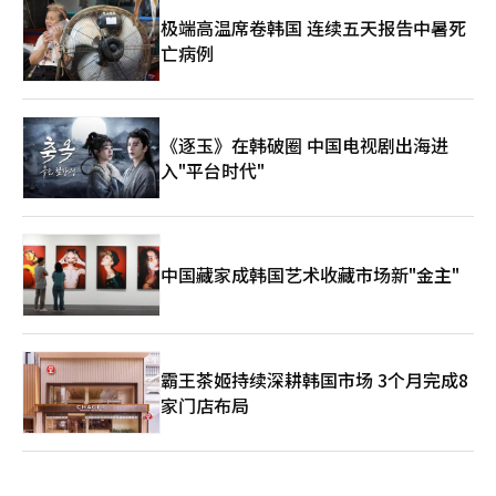
最后的目的地。感恩花园是一个缅怀6·25战争参战国的城市纪念
空间。 与美国华盛顿D.C.的退伍军人纪念馆或英国国家纪念林不
极端高温席卷韩国 连续五天报告中暑死
同，这里位于市民繁忙的日常生活中，是一个开放的公共场所。它
亡病例
在光化门这一韩国历史的心脏地带，体现了不忘分裂民族的痛苦历
史和对参战国的敬意。 花园地面上矗立着23个高6.25米的雕塑，
象征着朝鲜战争爆发日6月25日。数字23代表着当年为保卫这片土
地而流血的参战国（国军及22个参战国）的崇高奉献。特别是部分
《逐玉》在韩破圈 中国电视剧出海进
雕塑使用了参战国直接捐赠的石材，增强了空间的象征性。 每天
入"平台时代"
晚上，在规定时间，23个象征物会向天空发射激光秀“感恩之光
23”。在夜空中闪烁的光束下漫步，令人感受到过去的牺牲与现在
的和平夜景之间的联系。 脚步自然向地下移动。地下设有沉浸式
媒体展览空间“自由厅”，通过媒体艺术深刻投射战争的痛苦记忆
与泪水，以及从废墟中崛起的韩国的辉煌成长，留下深刻的余韵。
中国藏家成韩国艺术收藏市场新"金主"
随行的首尔旅游基金会代表吉基妍表示：“在李舜臣将军和世宗大
王雕像守护的光化门广场，感恩花园和地下媒体艺术的结合，形成
了新的观赏组合。”她进一步强调：“当我们在国外旅行时看到太
极旗时感到亲切和感动，外国游客在这个先辈们流血保卫的自由之
地发现自己国家的国旗时，也会感受到珍贵的感动。”这让人深刻
霸王茶姬持续深耕韩国市场 3个月完成8
体会到艺术与空间如何抚慰痛苦的历史，温暖日常生活。 世宗文
化会馆的相关人士透露：“已经有60多名外国游客因外媒报道而前
家门店布局
来。”超过3万元的费用和70分钟的时间绝对不算浪费，因为这让
人充分感受到光化门600年的历史、严德文建筑师的哲学，以及艺
术的心脏。 目前该项目仅对外国人开放，但基金会计划根据反
响，未来也向本国人开放。我们期待着有一天能够愉快地探索这个