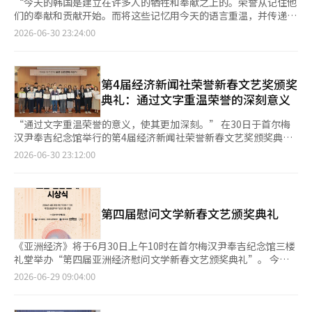
“今天的韩国是建立在许多人的牺牲和奉献之上的。荣誉从记住他
们的奉献和贡献开始。而将这些记忆用今天的语言重温，并传递给
下一代，也是我们社会共同承担的重要责任。” 林圭镇经济新闻
2026-06-30 23:24:00
社社长在30日上午于首尔瑞草区梅汗尹奉吉医生纪念馆三楼礼堂举
行的‘第4届经济新闻社荣誉新春文艺奖颁奖典礼’上强调了荣誉
的价值。 经济新闻社通过文学重温荣誉的意义，旨在与国民共同
铭记国家功臣的牺牲与奉献，持续举办荣誉新春文艺奖。 今年是
第4届经济新闻社荣誉新春文艺奖颁奖
第4届经济新闻社荣誉新春文艺奖，共收到诗歌、散文、短篇小
典礼：通过文字重温荣誉的深刻意义
说、童话、剧本、读后感等多个类别的作品共计1000余篇。特别
是今年新增了国家荣誉部部长奖6个，并设立了大韩民国陆军协会
“通过文字重温荣誉的意义，使其更加深刻。” 在30日于首尔梅
长奖，进一步强化了奖项类别和级别。 林社长表示：“感谢所有
汉尹奉吉纪念馆举行的第4届经济新闻社荣誉新春文艺奖颁奖典礼
参与此次征文活动的朋友们，您们的作品是用各自的视角和语言诠
上，获奖者们纷纷表示：“在创作过程中，我们重新审视了国家功
2026-06-30 23:12:00
释荣誉意义的珍贵成果。希望今天的获奖能为未来的创作活动带来
臣及其家属的生活，这成为了铭记荣誉意义的契机。” 今年是经
良好的鼓励和动力。” ※ 本报道经人工智能（AI）系统翻译与编
济新闻社荣誉新春文艺奖的第四届，短篇小说类的部长奖颁给了成
辑。
白光的《旧勋章的光辉》。成白光表示：“通过这部作品，我重新
审视了国家功臣及其家属的崇高生活。希望大家不要忘记，我们今
第四届慰问文学新春文艺颁奖典礼
天的平凡生活是建立在某些人的牺牲之上的。” 剧本类的部长奖
则颁给了林孝善的《不喜欢运动的奶奶》。林孝善表示：“我在大
学课堂上一直在向学生们讲述新挑战的重要性。能够通过文字直接
《亚洲经济》将于6月30日上午10时在首尔梅汉尹奉吉纪念馆三楼
实践这一价值，意义非凡。”她还表示：“我会努力成为一个向社
礼堂举办“第四届亚洲经济慰问文学新春文艺颁奖典礼”。 今天
会传递积极价值的人。” 李正贤的《无名》获得了诗歌类的部长
的韩国建立在无数国家功臣的牺牲与奉献之上。铭记并传承这一崇
2026-06-29 09:04:00
奖。李正贤表示：“我想在诗中表达那些为独立而战却未能留名的
高精神是我们社会共同的责任。 基于这一宗旨，亚洲经济继续举
烈士们的故事。借此机会，我想向所有在我们脚下怀抱大国旗沉睡
办慰问新春文艺，以文学的形式重温慰问的意义，并与国民共同铭
的无名英雄们表达我的感激之情。” 以《百年学校》获得童话类