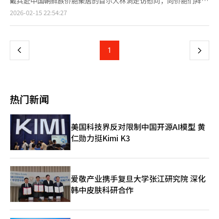
戴兵赴中国朝鲜族侨胞聚居的首尔大林洞走访慰问，向侨胞们拜
不仅扩展到诗歌、散文、短篇小说，还包括保卫体验记和青年特别
力结构变化要求军队做出新的选择。限制特定群体参与的方式已无
年。使馆钟洪糯公参兼总领事陪同，韩华中国和平统一促进联合总
页
2026-02-15 22:54:27
部门，正是基于这一原因。保卫并不是特定世代的故事，而是整个
法维持组织，但这并不意味着降低能力标准。相反，机会越多，竞
会和中国在韩侨民协会总会名誉总会长郑朝辉、执行总会长王海
韩国的故事。 特别是青年们直接解读和表达保卫的意义，是为国
争越激烈，标准越精细。黄智贤的案例显示了这两种趋势的顺序运
军、全国同胞总联合会金虎林总会长等热情欢迎戴兵一行。 新春
一
家共同体的未来做准备的重要工作。记忆在传承中才有价值。 保
作。她被称为“先驱者”，因为她在现有标准中积累了自己的角
佳节的大林洞街区张灯结彩、热闹非凡。戴兵在侨胞陪同下，首先
卫不是过去，而是未来。 我们社会中仍然存在将保卫视为过去问
色。她的成就不是个人的荣耀，而是下一代的标准。在这里，我们
来到当地敬老堂，看望老年侨胞并赠送生活物资，祝他们健康长
上
1
下
题的观点。然而，这并没有正确理解保卫的本质。 美国将退伍军
自然会想到“记忆”的问题。一个社会记住什么、忘记什么，决定
寿、春节快乐。随后，戴兵走访大林中央市场，察看各式摊位，了
人视为国家英雄，以色列将国家安全和共同体精神作为教育的核心
了它的走向。变化不是一夜之间出现的，而是在看不见的时间积累
解侨胞商户经营生活情况。戴兵还同侨胞代表座谈，听取在韩同胞
一
价值。英国和法国也在社会文化的各个方面融入对为国家奉献者的
中显现。我们如何记住和延续这一过程？对此，褒奖新春文艺提供
生存发展状况和工作建议，向大家介绍国内和中韩关系发展情况，
尊重。 越是发达国家，越重视保卫。因为保卫不仅是简单的福利
了一个答案。每年6月，韩国《亚洲经济》举办的这一活动不仅是
勉励侨胞们发挥自身优势，为中国式现代化建设和中韩友好合作添
政策，更是维持国家认同和共同体意识的核心手段。 今天的韩国
页
文学比赛，更是用现代语言重新唤起过去的牺牲。未留下名字的人
砖加瓦。 侨胞们纷纷向戴兵拜年，感谢使馆关心在韩侨胞生存发
热门新闻
正在与人工智能、半导体、国防、核电、生物和航天产业展开激烈
们和未被记录的故事通过文字得以复原。女军士长的诞生和褒奖新
展，祝愿祖国繁荣昌盛、中韩友谊长青。
的全球竞争。黄仁勋（Jensen Huang）首席执行官的访韩备受关
春文艺看似不同，但它们都有一个共同的主题：延续。过去的牺牲
注，正是因为人工智能已成为国家竞争力的关键。 然而，无论技
造就了现在，而现在的选择将成为未来的标准。褒奖不仅是对过去
美国科技界反对限制中国开源AI模型 黄
术多么先进，如果没有维护共同体的精神，国家是无法持续的。
的纪念，更是推动现在的力量。黄智贤的成就也是建立在他人牺牲
技术可以发展，但爱国心并不会自动产生。经济可以增长，但共同
仁勋力挺Kimi K3
和选择的基础上。军队逐渐开放的时间里，许多人默默无闻地履行
体意识只能通过教育、文化和记忆来延续。 从这个意义上说，保
职责，才有了今天的“首次”。因此，这一成就超越了个人故事，
卫与未来产业竞争力息息相关。强大的经济、强大的安全和健康的
扩展为集体的故事。褒奖新春文艺传递的信息也是如此。我们常记
共同体最终源于同一根基。 本次亚洲经济保卫新春文艺之所以受
住英雄的名字，却忘记了成就这些名字的无名生活。然而，支撑国
到关注，不仅仅是因为征集作品。将获奖作品连载、内容化、制作
家的力量正是来自这些普通的生活。未被记录但确实存在的选择汇
爱敬产业携手复旦大学张江研究院 深化
广播和YouTube特辑、举办保卫特别论坛等，都是非常有意义的尝
聚成今天。因此，褒奖不是对过去的纪念，而是确立现在的标准。
韩中皮肤科研合作
试。 当今的青年更习惯于视频而非纸质书籍。通过短小的内容学
我们记住什么，决定了我们做出什么选择。女军士长的诞生不仅
习世界，通过数字平台形成价值观。 因此，保卫也应以新的方式
是“首次记录”，更是理解其背后时间和积累的选择。另一个重要
传递。过去以纪念活动为中心，而现在应以内容为中心。需要将保
点是扩展。从军队开始的变化延续到整个社会。承认多样性并以能