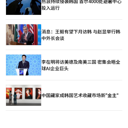
热浪持续侵袭韩国 首尔4000处避暑中心
投入运行
消息：王毅有望下月访韩 与赵显举行韩
中外长会谈
李在明将访美德及南美三国 密集会晤全
球AI企业巨头
中国藏家成韩国艺术收藏市场新"金主"