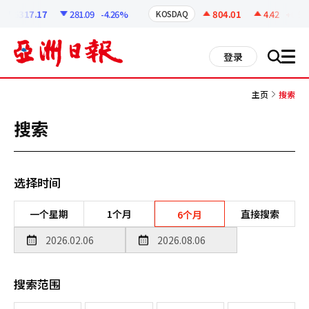
코
인
6317.17
281.09
-4.26%
804.01
4.42
+0.55%
KOSDAQ
정
보
all
登录
搜
men
索
主页
搜索
搜索
选择时间
一个星期
1个月
直接搜索
6个月
搜索范围