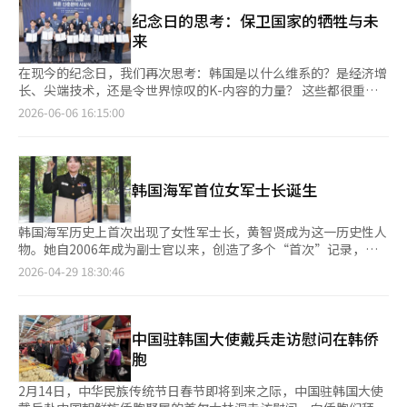
记国家功臣的牺牲与奉献。 今年是第四届亚洲经济慰问新春文
部长奖的金裕英表示：“我的父亲和公婆都是国家功臣。多亏了他
艺，共收到诗歌、散文、短篇小说、童话、剧本、读后感等多个类
纪念日的思考：保卫国家的牺牲与未
们，我得以写出关于我们国家和历史的珍贵故事。”她还表
别的作品超过1000篇。特别是今年新增了国家慰问部部长奖6个，
来
示：“我会尽力创作更多有意义且深刻的作品。” 散文类的部长
并强化了奖项设置与级别。 此次颁奖典礼旨在祝贺和鼓励获奖者
奖由李京熙的《搬家到国立公墓的那天》获得。李京熙表示：“我
的文学成就，同时希望青年一代及全体国民能够通过文学重新思考
在现今的纪念日，我们再次思考：韩国是以什么维系的？是经济增
的父亲在越南战争中牺牲，母亲也安葬在国立公墓。我是以写信给
慰问的意义。 <活动概况> ■ 活动名称：第四届亚洲经济慰问文学
长、尖端技术，还是令世界惊叹的K-内容的力量？ 这些都很重
父亲的心情写下这篇文章的。”她激动地说：“能够因父亲的故事
新春文艺颁奖典礼 ■ 时间：2026年6月30日（星期二）上午10时
要。然而，所有成就的基础是那些愿意为国家献身的爱国者的牺
2026-06-06 16:15:00
获得如此大奖，我感到非常高兴和荣幸。这仿佛实现了我长久以来
至11时 ■ 地点：梅汉尹奉吉纪念馆三楼礼堂 ■ 颁奖类别：诗歌、
牲。如果没有在战场上捍卫自由民主的退伍军人、为国家奉献青春
的愿望。” 读后感类的部长奖由金律谷学生的《在看不见枪的世
散文、短篇小说、童话、剧本、读后感等 ■ 主办单位：亚洲经济
的军人，以及默默支持他们的家人，今天的韩国也无法存在。 国
界里》获得。金律谷表示：“我将读书时感受到的歉意和感激之情
■ 赞助单位：国家慰问部、东农文化基金会、光复会、韩国陆军
家建立在记忆之上。失去记忆的共同体会迷失方向，忘记牺牲的社
都写了出来。感谢大家与我产生共鸣。我会永远铭记那份牺牲。”
协会、汽车工业※ 本报道经人工智能（AI）系统翻译与编辑。
会将失去未来。从这个意义上说，保卫不仅是纪念过去的活动，更
韩国海军首位女军士长诞生
是为未来做准备的工作。 《亚洲经济》将于6月30日举办
的“2026亚洲经济保卫新春文艺”同样源于这一问题意识。此次
活动不仅是一个简单的文学征文比赛，而是一个社会项目，旨在与
韩国海军历史上首次出现了女性军士长，黄智贤成为这一历史性人
青年、大学生、军人、保卫家庭及普通民众共同分享保卫的价值，
物。她自2006年成为副士官以来，创造了多个“首次”记录，如
将支撑国家共同体的精神财富与未来连接起来。 随着时间的推
担任训练营队长和舰艇晋升等。如今，她被任命为海洋作战总部的
2026-04-29 18:30:46
移，战争将成为历史书中的事件。参战的世代逐渐减少，战争的记
军士长，这不仅是人事新闻，更是韩国军队组织变革的信号。军队
忆被推向遥远的过去。对今天的青年一代而言，6·25战争往往只
一直以来是一个传统和纪律严明的组织，黄智贤的出现表明组织正
存在于教科书中的年份和照片中。 然而，人类并不是通过数字来
在向以能力和经验为标准的方向转变。她培养了数千名副士官，并
记忆的，而是通过故事。一个士兵的信、一位母亲的泪水、失去战
在主要战斗舰艇上积累了实战经验。她的成就不仅仅是“女军首
中国驻韩国大使戴兵走访慰问在韩侨
友的退伍军人的回忆、为国家奉献的普通市民的生活，留下了无法
次”，更是“经过验证的战力”。然而，不能将这一案例立即视为
胞
用统计数据解释的感动与教训。 因此，文学显得尤为重要。文学
组织整体变革的完成。个人的成就是可能性的证据，但同时也表明
是让记忆鲜活的力量。尽管枪声和烟雾消散，但诗歌、散文、小说
仍有路要走。某些领域仍存在看不见的障碍，因此当前的情况应被
2月14日，中华民族传统节日春节即将到来之际，中国驻韩国大使
和亲身经历的记述能够跨越世代，打动人心。 本次保卫新春文艺
视为“转变”而非“完成”。重要的是变革的方式。人口减少和兵