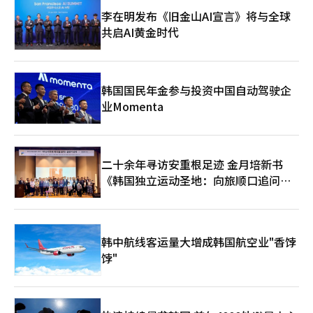
卫的价值用年轻一代的语言翻译，并通过数字平台传播。 在人工
力为标准评估人的原则不仅适用于一个组织。企业、公共机构、教
智能时代，人类的故事变得更加重要。技术在生产信息的时代，感
李在明发布《旧金山AI宣言》将与全球
育领域都应如此。国家竞争力最终是标准的问题，而非制度的问
动与价值、牺牲与奉献的叙述更能发挥更大的力量。 保卫内容不
题。在制定标准的过程中，记忆起着重要作用。忘记过去的社会会
共启AI黄金时代
仅仅是对过去的回忆，而是解释韩国共同体所立足的价值的未来型
迷失方向，而只停留在过去的社会也无法前进。重要的是连接。将
教育内容。 韩国正面临新的挑战。出生率低、地方消失、安全威
过去的记忆与现在的选择连接，并将选择扩展为未来的标准。6月
胁和技术霸权竞争同时袭来。 在这种情况下，我们更需要回归基
的褒奖月正是重温这种连接的时刻，而褒奖新春文艺则是用具体语
本。 基本是记忆。 原则是感恩。 常识是一个不忘牺牲的社会才是
言实现这种连接的场所。通过文字，我们重新遇见过去，重新思考
韩国国民年金参与投资中国自动驾驶企
健康的社会。 保卫新春文艺不仅仅是一个文学活动，而是将支撑
现在。在这个过程中，个人的经验扩展为集体的记忆。黄智贤的步
业Momenta
韩国的价值和精神传递给下一代的社会承诺。 经济可能会经历增
伐不是终点，而是起点。这个起点将成为他人的出发点。同样，我
长与衰退的循环，技术也在不断变化。然而，只有记住为国家牺牲
们记录的一篇文章、记住的一个故事将成为下一代的标准。最终，
的人们的共同体，才能创造可持续的未来。 2026亚洲经济保卫新
问题只有一个。我们将记住什么？通过记忆，我们将确立什么标
春文艺之所以更具意义，正是因为它记录记忆、扩展记录为内容，
准？女军士长的诞生和褒奖新春文艺虽然是不同的场景，但提出了
并通过内容与下一代连接。这不仅仅是一个活动，而是为韩国的未
二十余年寻访安重根足迹 金月培新书
同样的问题：记住过去，选择现在，准备未来。对此问题的答案并
来做准备的工作。 纪念日留给我们的问题归根结底只有一个。 我
不宏大。每个人在自己的位置上履行职责，并记录这些故事。这样
《韩国独立运动圣地：向旅顺口追问历
们究竟将如何把先烈们捍卫的韩国传递给下一代？答案始于保护记
积累的故事将塑造一个社会的方向。※ 本报道经人工智能（AI）系
史》出版
忆。而保卫新春文艺将成为连接这些记忆的珍贵桥梁。※ 本报道
统翻译与编辑。
经人工智能（AI）系统翻译与编辑。
韩中航线客运量大增成韩国航空业"香饽
饽"