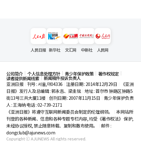
人民日报
新华社
文汇网
中新社
人民网
公司简介
个人信息处理方针
青少年保护政策
著作权规定
新闻稿件投诉负责人
读者提供新闻线索
亚洲日报
刊号 : 서울,아04336
注册日期 : 2014年12月29日
《亚洲
|
|
|
日报》发行人及总编辑 : 郭永吉、梁圭铉
地址 : 首尔市
钟路区钟路5
|
街13号三共大厦11楼
创刊日期 : 2007年11月15日
青少年保护负责
|
|
人 : 王海纳 电话 : 02-739-2171
《亚洲日报》将遵守互联网新闻委员会制定的伦理纲领。
本网站所
|
刊登的各种新闻、信息和各种专题专栏内容, 均受《著作权法》
保护,
未经协议授权, 禁止随意转载、复制和散布使用。
邮件 :
|
dongclub@ajunews.com
Copyright ⓒ AJUNEWS All rights reserved.