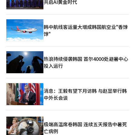
共启AI黄金时代
韩中航线客运量大增成韩国航空业"香饽
饽"
热浪持续侵袭韩国 首尔4000处避暑中心
投入运行
消息：王毅有望下月访韩 与赵显举行韩
中外长会谈
极端高温席卷韩国 连续五天报告中暑死
亡病例