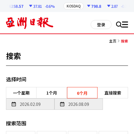
코
인
6258.57
37.81
-0.6%
798.8
2.87
-0.36%
KOSDAQ
정
보
all
登录
搜
men
索
主页
搜索
搜索
选择时间
一个星期
1个月
直接搜索
6个月
搜索范围