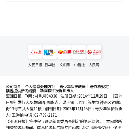
人民日报
新华社
文汇网
中新社
人民网
公司简介
个人信息处理方针
青少年保护政策
著作权规定
新闻稿件投诉负责人
读者提供新闻线索
亚洲日报
刊号 : 서울,아04336
注册日期 : 2014年12月29日
《亚洲
|
|
|
日报》发行人及总编辑 : 郭永吉、梁圭铉
地址 : 首尔市
钟路区钟路5
|
街13号三共大厦11楼
创刊日期 : 2007年11月15日
青少年保护负责
|
|
人 : 王海纳 电话 : 02-739-2171
《亚洲日报》将遵守互联网新闻委员会制定的伦理纲领。
本网站所
|
刊登的各种新闻、信息和各种专题专栏内容, 均受《著作权法》
保护,