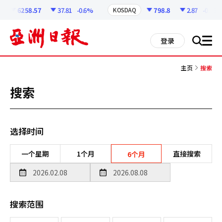
코
인
6258.57
37.81
-0.6%
798.8
2.87
-0.36%
KOSDAQ
정
보
all
登录
搜
men
索
主页
搜索
搜索
选择时间
一个星期
1个月
直接搜索
6个月
搜索范围