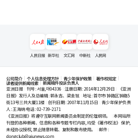
人民日报
新华社
文汇网
中新社
人民网
公司简介
个人信息处理方针
青少年保护政策
著作权规定
新闻稿件投诉负责人
读者提供新闻线索
亚洲日报
刊号 : 서울,아04336
注册日期 : 2014年12月29日
《亚洲
|
|
|
日报》发行人及总编辑 : 郭永吉、梁圭铉
地址 : 首尔市
钟路区钟路5
|
街13号三共大厦11楼
创刊日期 : 2007年11月15日
青少年保护负责
|
|
人 : 王海纳 电话 : 02-739-2171
《亚洲日报》将遵守互联网新闻委员会制定的伦理纲领。
本网站所
|
刊登的各种新闻、信息和各种专题专栏内容, 均受《著作权法》
保护,
未经协议授权, 禁止随意转载、复制和散布使用。
邮件 :
|
dongclub@ajunews.com