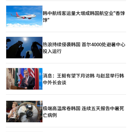
韩中航线客运量大增成韩国航空业"香饽
饽"
热浪持续侵袭韩国 首尔4000处避暑中心
投入运行
消息：王毅有望下月访韩 与赵显举行韩
中外长会谈
极端高温席卷韩国 连续五天报告中暑死
亡病例