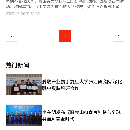
每到春夏校庆季，韩国各大高校校园总是格外热闹。曾经以社团活
动、校园集市、师生交流为核心的大学校庆，如今正逐渐被明星舞
台与大型演出主导。随着知名偶像、歌手成为校庆“主角”，韩国
页
2026-05-26 01:51:09
大学庆典也开始呈现出更强的娱乐化与流量化色彩。 过去的韩国
大学校庆，是专属于在校生的青春盛会，校园集市、社团展演、师
一
生互动与校友相聚曾是活动主流，核心在于延续校园文化与青春记
忆。近些年，为贴合学生多元休闲需求，各大高校不断提高庆典预
上
1
下
算，邀请知名偶像、歌手助阵。明星阵容逐渐成为校庆热度的重要
标志。 随之而来的，是校园空间与秩序的变化。热门偶像登场
一
时，校园现场更像大型露天演唱会，学生提前排队占座已成常态。
旺盛的追星需求，也催生了学生证租借、付费代占座等现象，学校
页
甚至为搭建演出舞台，对校园内树木、休息区域等空间进行拆除或
热门新闻
调整，引发学生争议。 随着大量观众聚集，部分高校因噪音问题
接连收到投诉，还有学校在校庆期间向图书馆学生发放耳塞，并开
放相对安静的教室供学生学习。原本以学生共同参与为核心的校园
爱敬产业携手复旦大学张江研究院 深化
庆典，如今虽然更加热闹，却也让不少在校生感到过去独有的校园
韩中皮肤科研合作
氛围正在淡去。 这种变化并无绝对的优劣之分，而是时代审美、
需求与娱乐文化共同作用的结果。笔者认为，韩国校庆的变化，是
青年审美迭代与社会娱乐化发展的真实缩影。未来的校园庆典，可
能更加多元热闹，但也需要在娱乐性与校园文化之间寻找平衡，在
接纳新潮流的同时，尽可能保留属于校园的独特记忆与氛围，才能
李在明发布《旧金山AI宣言》将与全球
让这场青春盛会，始终扎根校园、属于学生。
共启AI黄金时代