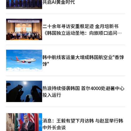
共启AI黄金时代
二十余年寻访安重根足迹 金月培新书
《韩国独立运动圣地：向旅顺口追问历
史》出版
韩中航线客运量大增成韩国航空业"香饽
饽"
热浪持续侵袭韩国 首尔4000处避暑中心
投入运行
消息：王毅有望下月访韩 与赵显举行韩
中外长会谈