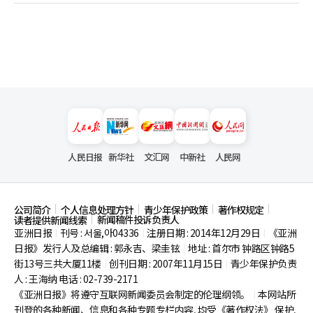
人民日报
新华社
文汇网
中新社
人民网
公司简介
个人信息处理方针
青少年保护政策
著作权规定
新闻稿件投诉负责人
读者提供新闻线索
亚洲日报
刊号 : 서울,아04336
注册日期 : 2014年12月29日
《亚洲
|
|
|
日报》发行人及总编辑 : 郭永吉、梁圭铉
地址 : 首尔市
钟路区钟路5
|
街13号三共大厦11楼
创刊日期 : 2007年11月15日
青少年保护负责
|
|
人 : 王海纳 电话 : 02-739-2171
《亚洲日报》将遵守互联网新闻委员会制定的伦理纲领。
本网站所
|
刊登的各种新闻、信息和各种专题专栏内容, 均受《著作权法》
保护,