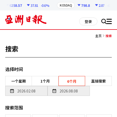
코
인
6258.57
37.81
-0.6%
798.8
2.87
-0.36%
KOSDAQ
정
보
all
登录
搜
men
索
主页
搜索
搜索
选择时间
一个星期
1个月
直接搜索
6个月
搜索范围