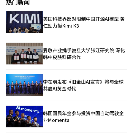
热门新闻
忧也被提出。批评指出，合作社的决策应遵循会员的意愿，但这无
论经营规模或数字化能力如何，都能使用基于AI的农业服务。项目
法被强制执行。工会还援引宪法第123条，主张不应侵犯合作社的
旨在将从栽培管理到生产、流通的全过程转型为数据驱动，以提高
自主活动。农协工会计划进一步提升与政府的斗争力度。工会将继
生产力和经营效率。 全南光州特别市计划将国家农业AX平台与将
美国科技界反对限制中国开源AI模型 黄
续与朝野政治界沟通，并与韩国劳动总联合会及金融工会等上级组
在无安建设的全球商务中心、验证中心、AI基础生长支持数据中心
仁勋力挺Kimi K3
织合作，推动与国土交通部的会谈。针对政府的地方迁移推进动
等所谓的“农业AX三种基础设施”相结合，培育成为韩国农业数
向，工会也在考虑进行总罢工。特别是，农协工会将加强与其上级
据中心和农业AX创新的核心。 为此，市政府将在年内通过公私共
组织金融工会的联合。金融工会在最近的行业中央谈判结束后，决
同出资设立特殊目的公司（SPC），并正式启动平台的建设和运
定将原本由部分分会主导的地方迁移联合应对工作组（TF）扩大
营。SPC将全面负责AI农业模型开发、基于先进农业机械的农作业
为“全力斗争总部”，并与工资和集体谈判斗争相结合。农协工会
服务、智能农场运营等项目。 郑元镇 全南光州特别市粮食园艺科
爱敬产业携手复旦大学张江研究院 深化
和金融工会计划在下个月继续举行反对地方迁移的联合集会。※
科长表示：“国家农业AX平台是基于AI和数据的核心项目，将决定
韩中皮肤科研合作
本报道经人工智能（AI）系统翻译与编辑。
韩国农业的未来竞争力。我们将有机结合以无安为中心的农业AX
三种基础设施和平台，推动农业从业者的收入增加以及地区农业产
业的创新。” 全南光州特别市未来将构建一个“农业AX完整生态
系统”，连接技术验证、高质量农业数据的生产与标准化、商业化
李在明发布《旧金山AI宣言》将与全球
及海外拓展，力争成为引领韩国未来先进农业的核心。 值得注意
共启AI黄金时代
的是，此次项目不仅仅是简单的智能农场建设，而是将AI技术、数
据、流通、研发和商业化整合为一个国家级农业创新项目。若无安
成为农业AX的核心基地，预计将带来先进农业技术验证、相关企
业引进及农业专业人才培养等产业扩展效应。
韩国国民年金参与投资中国自动驾驶企
业Momenta