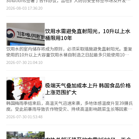
Solutions签署了合作协议，旨在扩大防伪安全标签市场及开发高
动部免费发放5000套夏季骑手雨衣及5000副防晒把手套。此外还
达到36.9%。 如此庞大的市场催生了“零食便利店”这一新型零售
供应商的入库时间也在协商中。 Homeplus相关人士表示：“各门
附加值标签解决方案。此次合作协议于上月29日在韩国爱普生总部
2026-08-03 17:36:20
联合便利店E-Mart24，在全国设立约5500处骑手休息站，为配送
店。过去仅在普通便利店或超市一角占有一席之地的高蛋白·低糖
店预计会有一定数量的商品入库”，但“由于DIP的确认延迟，部
举行，赛克爱普生、韩国爱普生及NexSpot Solutions的相关人员
人员提供避暑空间。 Coupang Eats则在全国50多个地方政府设立
食品，如今已发展到可以填满整个店铺的多样化商品。 在实际探
分供应商的交货时间也确实被推迟。” 营业恢复的关键在于最大
出席，讨论了在数字标签市场的技术合作及新业务扩展方案。随着
的劳动者休息站长期配备防暑用品，并与韩国摩托车维修协会合
访的钟阁站附近的零食专卖店“零食研究所”中，货架上不仅有传
债权人梅利兹金融集团承诺的2000亿韩元规模的DIP资金何时到
K品牌的全球竞争力提升，化妆品、食品、保健品、工业品等多个
作，将全国140余家维修中心打造为配备空调、冰箱等设施的“配
统的零糖碳酸饮料，还有数十种低糖·低卡路里的产品，如甜甜
位。Homeplus计划在资金到位后立即进行商品订购和门店整修，
领域的假冒商品流通日益增加。因此，能够轻松验证产品真伪的防
饮用水需避免直射阳光，10升以上水
送伙伴纳凉驿站”。平台还依据实时气象数据，通过应用程序向骑
圈、比萨、炒年糕、饺子、紫菜包饭等，商品种类丰富，堪比普通
并在一周内重新开店。 原本公司内外预计资金将在当天注入，但
伪技术和安全标签的关注度也在迅速上升。通过此次合作，双方计
桶限用10年
手发布高温、暴雨预警，并建议出现中暑症状时立即停止配送工
无人便利店。 不仅是零食研究所，还有零食店、零食零、零食选
据悉也将开放到5日的入账时间。资金注入越晚，营业恢复的时间
划结合爱普生的SurePress L-6534VW与NexSpot Solutions的安
作。 无自有骑手团队的外卖平台Yogiyo正积极扩大自动驾驶配送
择等专门经营零食的无人加盟品牌相继成立，并在办公区和大学周
也必然会被推迟。 对于Homeplus而言，为了尽量减少周末营业损
全技术，共同扩展差异化的安全标签解决方案。SurePress L-
饮用水的室内储存将成为原则，必须采取措施避免直射阳光。重复
机器人应用范围。自2024年在仁川松岛启动机器人配送以来，目
边迅速扩展。以零食店为例，最近全国门店数量已超过200家。 食
失，67家核心门店的营业恢复显得尤为迫切。尤其是如果错过周末
6534VW使用爱普生独特的数字光油墨，能够实现根据观察角度变
使用的10升以上大容量饮用水桶自制造之日起最多只能使用10
前已将服务拓展至首尔驿三、瑞草、圣水等地区。
品行业也在加速争夺市场主导权。奥图兹去年4月正式推出的低糖
的销售，将对销售造成重大打击，并可能导致合作供应商的交货恢
化的光学效果，并通过高遮盖性的白色墨水实现多种特殊表现，是
年。气候能源环境部于30日宣布，将于31日起实施《饮用水等标
2026-07-30 21:04:10
专业品牌“轻松快乐”的产品线已扩展至59种。乳制品行业也在通
复延迟。此外，如果停业持续到下周，客户流失和库存压力将进一
一款优化用于高附加值标签制作的数字标签压印设备。NexSpot
准和规格及标识标准公告》和《饮用水相关营业场所的指导与检查
过南阳乳业的“健康饮品”、每日乳业的“选择”和“纯净”等品
步加大。 Homeplus相关人士表示：“我们将集中所有力量实现营
Solutions开发并提供基于二维码的正品认证等多种防伪解决方
规定》的修订。此次修订旨在防止夏季直射阳光暴露和老化水桶重
牌强化蛋白饮料的产品线。乐天食品、冰格和海太冰淇淋等冰淇淋
业正常化和企业价值恢复，以确保员工的让步和合作不被辜负”，
案，并已向国内主要企业供应使用爱普生SurePress L-6534VW的
复使用等可能导致饮用水质量下降的问题。首先，饮用水必须在室
企业也相继推出代表性冰淇淋的零糖·低糖版本，积极攻克夏季市
并强调“实现正常化不仅需要劳资双方的努力，还需要合作伙伴、
安全标签。特别是通过与爱普生设备的测试，实施了难以通过拍照
内储存。如果储存地点有窗户，必须安装遮阳设施或装置以阻止直
极端天气叠加成本上升 韩国食品价格
场。大成、三丰、东元家食品等主要调味品和酱料制造商也在不断
政府和债权人等利益相关者的合作与支持。” 与此同时，
或扫描复制的安全技术，确保了差异化的防伪解决方案竞争力。双
射阳光的照射。若不得不在室外储存，也需使用盖子等保护措施。
上涨范围扩大
扩展低糖产品线，从调味汁到酱油和意大利面酱等全方位布局。
Homeplus劳资双方于上月27日决定，为了减轻公司的流动性负担
方希望借助此次合作，将现有的二维码认证技术与数字光油等特殊
然而，考虑到小型企业的准备时间，该规定将在两年后开始实施。
食品行业相关人士表示：“近年来，血糖管理和缓慢衰老等日常健
并筹集营业恢复资金，临时调整部分员工待遇的支付时间和方式。
印刷技术相结合，推出新的安全标签解决方案，并为现有客户提供
重复使用的10升以上聚碳酸酯材质容器的使用年限限制为10年。
韩国梅雨季结束后，高温天气迅速来袭，多地体感温度升至39摄氏
康管理已成为食品消费的核心标准。”并预测：“未来将不仅限于
因此，原定于下月支付的定期奖金将分六个月均匀支付。工资支付
差异化的高附加值标签解决方案。预计这将有助于品牌保护、提升
若容器内有异物或产生异味，或外观受损，无论使用年限如何，必
度。受此前暴雨导致农作物受灾、持续高温影响蔬菜生长等因素影
低糖·高蛋白的组合，味道、营养和功能性的结合产品线扩展竞争
时间也将推迟到明年3月，每两个月支付一次，所以下月的工资预
客户产品竞争力，并创造新的商业机会。韩国爱普生代表森藤俊表
须立即报废。容器底部必须标明制造日期。以公告实施日为基准，
响，韩国叶菜类价格近期快速上涨。与此同时，中东局势、韩元汇
将正式启动。”
2026-07-30 01:53:48
计将在9月支付。※ 本报道经人工智能（AI）系统翻译与编辑。
示：“在假冒商品造成损失日益增加的情况下，安全技术成为保护
已制造超过10年的容器不得用于饮用水的生产。制造日期标识的义
率波动及原材料成本上升，也推动方便面、面包、饮料等加工食品
品牌价值的重要因素。通过此次合作，我们将结合爱普生的数字印
务将考虑行业准备时间，给予一年的宽限期。因此，至今仅凭外观
相继提价，消费者生活成本压力进一步加大。 据韩国农水产食品
刷技术与NexSpot Solutions的安全技术，为客户提供差异化的价
难以确认的大容量饮用水桶的使用年限，将由制造和流通企业直接
流通公社（aT）农产品流通信息系统（KAMIS）29日公布的数
值，并为国内安全标签市场的扩展做出贡献。”※ 本报道经人工
管理。饮用水的流通期限上限设定为两年。延长流通期限所需的行
据，截至28日，韩国一级品小萝卜叶1公斤平均零售价格为3111韩