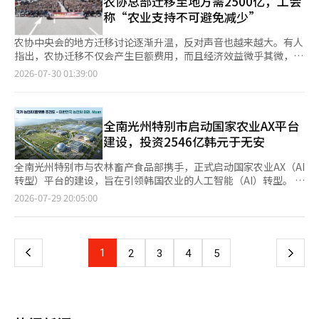
农协总部迁移至地方需2500亿，工会
智能（AI）系统翻译与编辑。
政程序和提交材料也进行了具体化。延长所需的产品试验储存温度
元，较上月上涨33.92%。此外，菠菜、紫叶生菜、卷心菜和青叶
称“农业支持不可避免减少”
将从现有的常温15-25度扩大到反映实际流通环境的室温1-35度。
生菜价格分别上涨52.2%、46.35%、46.35%和42.5%，叶菜价格
对违反水质标准的企业的后续管理也将加强。过去，即使原水或产
整体明显上涨。 业内分析认为，7月中旬持续强降雨影响蔬菜采收
农协中央会的地方迁移讨论逐渐升温，反对声音也越来越大。有人
品水超过水质标准，也由主管市、道知事判断是否进行指导和检
和供应，随后高温天气进一步影响叶菜生长，导致市场供应偏紧，
指出，农协迁移不仅会产生巨额费用，而且经济效益微乎其微，可
查，但今后将强制每季度至少检查一次。对流通中的饮用水进行的
推动价格持续走高。 为稳定市场供应，韩国农林畜产食品部已召
能导致对农业支持的减少。农协工会在29日于首尔光化门举行
2026-07-30 01:39:00
抽检将包括夏季在内，每年进行四次以上。抽检对象包括10升以上
开夏季农畜产品供需稳定对策会议，并联合韩国农协投入12.4亿韩
的“反对农协中央会总部地方迁移决议大会”上表示：“农协不是
的大容量产品。对水质标准违规企业的检查和市场产品的抽检都将
元，加强市场调控，支持农产品生产和生长管理，同时强化作物监
政府设立的机构，而是由农业人所创建的合作社”，并批评
至少每季度进行一次，从而实现对制造阶段和流通阶段的常态化管
测和技术指导，降低高温及暴雨后的病虫害影响。 除农产品外，
道：“将公营机构迁移的标准直接应用于农协是不合适的。”此次
理。气候部水资源政策官金浩恩表示：“我们期待通过加强饮用水
加工食品价格上涨趋势同样明显。韩国农林畜产食品部表示，受中
决议大会是继23日在政府世宗厅国土交通部前举行的干部集会后的
全南光州特别市启动国家农业AX平台
的储存和流通过程中的问题预防和后续管理体系，建立更加安全的
东局势、韩元汇率波动以及原材料、包装和运输成本上涨影响，食
第二次集会。工会原计划举行2000人规模的集会，但由于中央总
建设，投资2546亿韩元于无安
管理体系，并将扩大与相关利益方的沟通，以确保修订的规定迅速
品企业成本压力持续增加，近期部分产品价格平均上调5%至
部所属的会员参与人数增加，最终参与人数达到了4000人。当
落实到位。”※ 本报道经人工智能（AI）系统翻译与编辑。
11%。 食品行业消息显示，农心将于8月1日起上调方便面、零食
天，李炫仁全国金融产业工会NH农协分会代理会长强调：“农协
全南光州特别市与农林畜产食品部携手，正式启动国家农业AX（AI
及饮料等产品出厂价，平均涨幅5.8%。此外，多家食品和饮料企
中央会是负责农产品销售的核心组织”，并指出：“首都圈不仅是
转型）平台的建设，旨在引领韩国农业的人工智能（AI）转型。 全
业近期也陆续宣布调价，涉及面包、饮料等多个品类，平均涨幅约
我国最大的消费市场，也是农产品价格形成和流通的核心地带，进
南光州特别市表示，已与农林畜产食品部签署了《国家农业AX平
页
2026-07-29 20:05:00
5%至8%。 韩国农林畜产食品部表示，将继续通过扩大原材料关
行市场分析、拓展销售渠道和流通合作等活动的最佳位置。”工会
台建设项目》实施协议，正式推进基于AI和数据的先进农业生态系
税优惠、提供原料采购资金等措施缓解企业成本压力，并尽量控制
认为，农协的地方迁移将产生巨额费用，而经济效益却很小。工会
统的国家战略项目。 此次项目将通过全南光州特别市、无安郡、
一
涨价幅度和涉及产品范围，减轻消费者物价负担。
估算，除了土地购买费用外，仅总部迁移就需至少2520亿韩元。
㈜大东、㈜大东农技、LG CNS、㈜大英GS、艺术农场农民合作社
相对而言，农协的7万名员工中已有73%在地方工作。尽管产生了
等参与的公私合营财团方式进行。该财团在今年4月被选为优先谈
上
1
下
2
3
4
5
天文数字的费用，但对地方经济的影响却不大。此外，迁移带来的
判对象后，经过项目计划协商，签署了实施协议。 该项目的核心
费用可能削弱农业竞争力。李炫仁表示：“数千亿韩元的迁移费用
是到2030年在无安郡海解除面地区投入总额2546亿韩元建设国家
一
最终将侵蚀对农业人的支持资金”，并强调：“农协中央会及其子
农业AX平台。 主要项目包括21.6公顷规模的AI基础智能温室、智
公司的地方迁移极有可能导致业务竞争力下降，这将削弱对农业人
能农产品生产流通中心（APC）、AI基础农作业服务体系、AI农业
页
竞争力提升和共同利益增进的支持功能。”关于合作社自主性的担
解决方案开发及验证系统的建设等。 平台建成后，农业从业者无