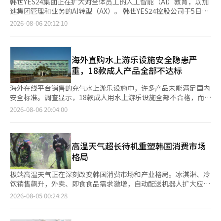
韩世YES24集团正在扩大对全体员工的人工智能（AI）教育，以加
速集团管理和业务的AI转型（AX）。 韩世YES24控股公司于5日宣
布，邀请了Unbound Lab Dev的代表赵勇敏，举办了以‘AI时代
2026-08-06 20:12:10
的工作方式’为主题的全公司讲座。此次活动吸引了来自集团各个
子公司的500余名员工参加。 赵勇敏曾在谷歌韩国、IBM和三星电
子工作，目前领导风险投资公司Unbound Lab Dev，致力于培养
AI初创企业。 讲座中，主要讨论了AI时代所需的思维方式及其在实
海外直购水上游乐设施安全隐患严
际工作中的应用方法。 赵勇敏表示：“需要设计解决上级组织目
重，18款成人产品全部不达标
标的‘Level+1’关键绩效指标（KPI），并以此为基础制定AI项
目。” 他解释说，仅仅在现有框架上添加AI并不能根本改变企业的
海外在线平台销售的充气水上游乐设施中，许多产品未能满足国内
体质，必须重新定义KPI，以确保AI能够帮助实现业务目标。 韩世
安全标准。调查显示，18款成人用水上游乐设施全部不合格，而在
YES24集团计划以此次讲座为契机，全面推进管理和业务流程中的
20款儿童产品中，有18款被判定为不合格。工业和贸易部国家技
2026-08-06 20:04:00
AI应用（AX）。集团希望提升全体员工的AI应用能力，并将其与产
术标准院于6日表示，针对海外直购平台上销售的儿童产品、生活
品规划、生产、流通、内容等各个业务领域的竞争力提升相结合。
用品和电器等484款产品进行调查，发现有94款产品不符合国内安
韩世YES24集团的全公司讲座自2011年开始实施，作为内部教育项
全标准，已采取措施阻止其流通。此次调查的整体不合格率为
目，邀请外部专家，涵盖气候危机、领导力、激励等多个领域。
19%，是今年上半年国内流通产品平均不合格率5%的约4倍。调
高温天气超长待机重塑韩国消费市场
最近，该集团正在扩大AI相关教育的比重。去年，邀请了韩国科学
查主要集中在夏季需求较大的水上游乐设施和幼儿及儿童用纺织品
格局
技术院（KAIST）AI研究生院的教授崔在植，进行了一场提升员工
等。在228款儿童产品中，有51款未能满足安全标准。具体品类包
AI理解和工作应用能力的讲座。 韩世YES24控股公司的相关人士表
括21款水上游乐设施、18款儿童纺织品、5款婴儿纺织品和3款儿
极端高温天气正在深刻改变韩国消费市场和产业格局。冰淇淋、冷
示：“通过专家教育，建立适应AI时代的组织文化，提高员工的实
童皮革产品。特别是儿童用充气水上游乐设施中，20款产品中有
饮销售飙升，外卖、即食食品需求激增，自动配送机器人扩大应
务能力，同时加快集团整体的AX推进。” 此外，韩世YES24控股
18款不合格，不合格率高达90%。部分产品的管道厚度低于标
用，高温经济正成为推动产业变革的新动力。 据相关业界4日消
2026-08-05 00:24:28
公司和韩世实业最近分别发布了包含集团可持续发展愿景、主要
准，或未配备在事故发生时能够保持浮力的辅助气室。在调查的33
息，持续高温首先带动食品、流通、服装、美妆等行业的销售。冷
ESG（环境、社会、治理）成果及基于AI的未来战略的《2026可持
款儿童外衣中，包括凉鞋、雨衣和帽子等，有13款被判定为不合
饮市场表现最为亮眼，据宾格瑞消息，从上月25日至本月2日，冰
续发展报告》。 在此次报告中，韩世YES24控股公司将‘应对气候
格，记录了39%的不合格率。在111款生活用品中，有23款不合