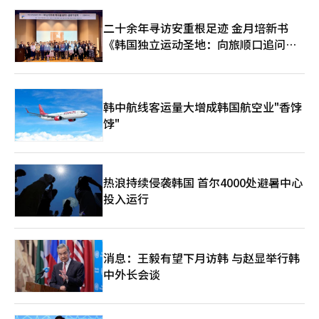
二十余年寻访安重根足迹 金月培新书
《韩国独立运动圣地：向旅顺口追问历
史》出版
韩中航线客运量大增成韩国航空业"香饽
饽"
热浪持续侵袭韩国 首尔4000处避暑中心
投入运行
消息：王毅有望下月访韩 与赵显举行韩
中外长会谈