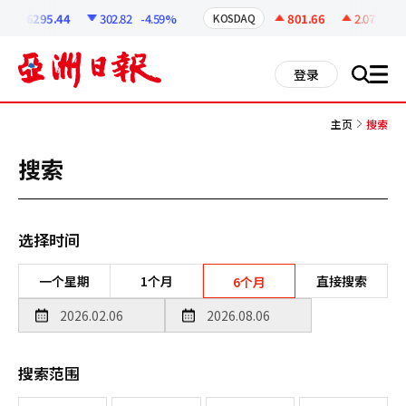
코
인
6295.44
302.82
-4.59%
801.66
2.07
+0.26
KOSDAQ
정
보
all
登录
搜
men
索
主页
搜索
搜索
选择时间
一个星期
1个月
直接搜索
6个月
搜索范围