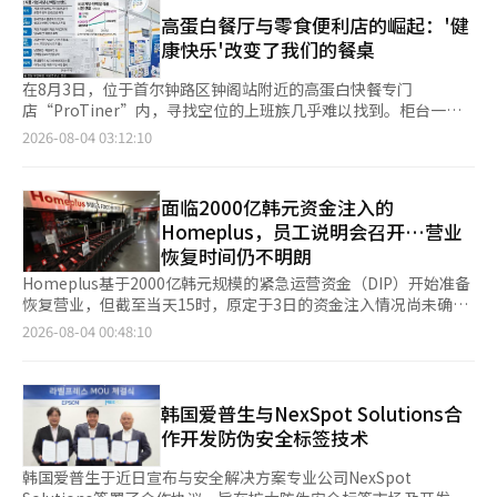
淇淋销量环比增长超20%，同比增长超10%。 咖啡及饮料连锁品
变化’、‘可持续产品与服务’、‘人权管理与组织文化’作为核
格。调查的18款充气水上游乐设施全部不合格，而电动滑板车和普
牌同样迎来销售高峰，上月25日至本月2日，星巴克冰美式销量环
高蛋白餐厅与零食便利店的崛起：'健
心战略任务，并提出了集团层面的AI转型战略和路线图。 ※ 本报
通滑板车各有2款未能满足安全标准。在145款电器中，有20款被
比增长约37%,夏季新品水蜜桃系列口味饮品销量增长43%。 防暑
康快乐'改变了我们的餐桌
道经人工智能（AI）系统翻译与编辑。
判定为不合格。其中，发光二极管（LED）灯具最多，有10款不合
用品需求也迅速上升。乐天百货数据显示，上月25日至本月2日，
格，其次是直流电源装置6款和电池3款。LED灯具的调查中，22
墨镜和遮阳伞销量分别增长30%和15%，凉感寝具销量增长
在8月3日，位于首尔钟路区钟阁站附近的高蛋白快餐专门
款产品中有10款不合格，不合格率为45%。国家技术标准院已在
10%。家电卖场乐天Hi-Mart空调销量环比增长40%。 美妆服装市
店“ProTiner”内，寻找空位的上班族几乎难以找到。柜台一
产品安全信息门户和消费者24上公开了94款不合格产品的信息，
场中，“清凉消费”成为关键词。MUSINSA旗下时尚平台29CM上
侧，打包好的食品整齐排列，外卖员也不断进出店铺取餐。
2026-08-04 03:12:10
并建议海外直购平台运营商删除相关产品信息，同时请求海关阻止
月1日至本月2日期间，“亚麻长裤”“亚麻针织衫”关键词搜索量
ProTiner是一个将所有菜单设计为低糖·高蛋白的餐饮品牌。其
其通关。国家技术标准院院长金大者表示：“海外直购产品未获得
分别同比增长100%和157%。护肤品牌Medicube推出的“零毛孔
特色在于将沙拉、意大利面、盖饭、玉米饼等常见快餐菜单重新诠
KC认证，购买前请仔细核对产品信息。”他还表示：“下半年将
冷感面膜”6月销量环比暴增260%。 助眠降温产品需求同步增
释为“美味健康餐”。自2021年开设首家门店以来，受益于“健
面临2000亿韩元资金注入的
继续对海外直购产品进行安全性调查，以防止有害产品流入国
长，现代百货旗下Zinus凉感床垫“Ultima Air”上月销售额同比
康快乐”趋势的扩散，目前在首尔主要商业区已扩展至12家门店。
内。”※ 本报道经人工智能（AI）系统翻译与编辑。
Homeplus，员工说明会召开…营业
增长46%，Simmons凉感寝具套装销量增长20%。 高温天气超长
ProTiner钟阁店的相关人士表示：“不仅是午餐，很多上班族也
恢复时间仍不明朗
待机，越来越多人减少不必要的外出，通过外卖或线上购物解决饮
会在下班后来这里吃晚餐。以前的主要客户是健身爱好者，而最近
食需求。“外卖的民族”数据显示，上月25日至本月2日，参鸡汤
希望健康就餐的一般上班族的比例大幅增加。” 随着健康意识的
Homeplus基于2000亿韩元规模的紧急运营资金（DIP）开始准备
订单量环比增长81%，鳗鱼烧、鳗鱼盖饭、烤鸭等夏季滋补类菜品
提升，享受美食的“健康快乐”文化正在改变食品和餐饮市场的面
恢复营业，但截至当天15时，原定于3日的资金注入情况尚未确
订单分别增长38%、20%和19%。刨冰、豆浆冷面、冷面订单量
貌。过去仅限于减肥或运动目的的蛋白质·低糖产品，如今已渗透
定。Homeplus计划在资金到位后的一周内重新开店，但如果资金
2026-08-04 00:48:10
分别增长63%、52%和28%。 高温天气下，选择前往大型室内商
到日常餐食和零食中。为此，专业餐饮品牌和特色店铺纷纷涌现，
注入延迟，恢复营业的时间可能会推迟到周末之后。 3日，流通业
业综合体避暑的消费者也呈增长趋势。上月25日至本月2日期间，
主要食品企业也在多方位扩展相关产品线，以增强市场竞争力。
界消息称，Homeplus当天召开了针对各门店员工的说明会，收集
乐天、新世界、现代百货店客流量分别较前一周增长30%、14%
根据韩国农水产食品流通公社(aT)的数据显示，韩国蛋白质食品市
了关于恢复营业后上班与否的意见。会议确认了休假员工是否希望
和17%。乐天奥特莱斯和现代奥特莱斯客流量也分别增长40%和
场规模在2022年仅约为4000亿韩元，但预计到2025年将激增至
上班或继续休假。 此外，由于目前负责超市停车、购物车管理和
韩国爱普生与NexSpot Solutions合
28%。 炎炎烈日下，外卖小哥的健康安全再次受到关注，各大外
6850亿韩元，今年有望达到8000亿韩元。 低糖食品市场也在快速
清洁等工作的间接雇佣人员大部分已撤离，恢复营业初期，现有员
作开发防伪安全标签技术
卖平台纷纷升级高温安全保障措施。“外卖的民族”连续第二年实
扩大。根据食品药品安全处的数据，2024年低糖产品的生产实绩
工可能需要兼任相关工作。 当天，Homeplus也开始了门店运营的
施骑手免费饮用水项目。今年夏季共向全国配送站发放约70万瓶矿
报告项目达到590个，比去年增加了两倍以上。韩国低糖食品市场
实务准备。从当天起，各门店将安排一名能够操作叉车的库存管理
韩国爱普生于近日宣布与安全解决方案专业公司NexSpot
泉水，并在取餐等候区增设冷风机和循环风扇，并联合韩国雇佣劳
规模也从2022年的3010亿韩元增长至去年的4120亿韩元，增长率
人员，并制定了预计的商品入库数量和时间表。与生鲜和加工食品