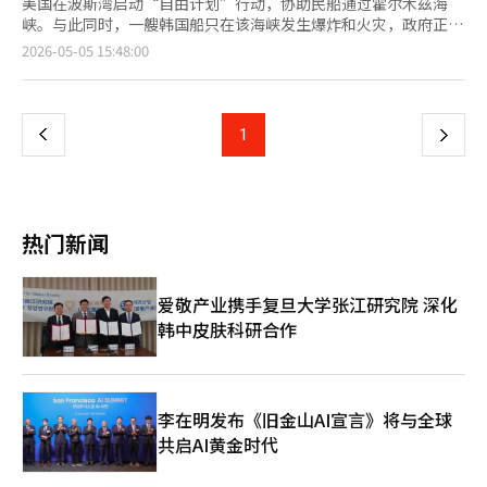
美国在波斯湾启动“自由计划”行动，协助民船通过霍尔木兹海
峡。与此同时，一艘韩国船只在该海峡发生爆炸和火灾，政府正在
确认事实。据外交部消息，韩国时间4日晚上8点40分，停泊在阿
页
2026-05-05 15:48:00
联酋附近海域的韩国船只（HMM NAMU，巴拿马籍）发生爆炸并
起火。船上有6名韩国船员和18名外籍船员，目前无人受伤。外交
一
部表示，正在调查爆炸和火灾原因及损失规模，并将与相关国家密
切沟通，确保船只和船员安全。据韩联社报道，HMM公司称，爆
上
1
下
炸声来自机舱左舷附近，船员们自行灭火，无人受伤。此次事故可
能与美国“自由计划”行动中的军事冲突有关。由于美伊紧张局势
一
加剧，有观点认为韩国船只可能遭到攻击，但政府尚未确认。海洋
水产部称，目前在霍尔木兹海峡内的韩国船只共有26艘，包括9艘
页
油轮和汽车运输船。韩国籍船员123人，外籍船员37人，共160人
热门新闻
滞留在海峡内。过去两个月，由于伊朗封锁霍尔木兹海峡，这些船
只无法离开。※ 本报道经人工智能（AI）系统翻译与编辑。
爱敬产业携手复旦大学张江研究院 深化
韩中皮肤科研合作
李在明发布《旧金山AI宣言》将与全球
共启AI黄金时代