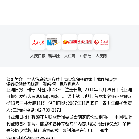
人民日报
新华社
文汇网
中新社
人民网
公司简介
个人信息处理方针
青少年保护政策
著作权规定
新闻稿件投诉负责人
读者提供新闻线索
亚洲日报
刊号 : 서울,아04336
注册日期 : 2014年12月29日
《亚洲
|
|
|
日报》发行人及总编辑 : 郭永吉、梁圭铉
地址 : 首尔市
钟路区钟路5
|
街13号三共大厦11楼
创刊日期 : 2007年11月15日
青少年保护负责
|
|
人 : 王海纳 电话 : 02-739-2171
《亚洲日报》将遵守互联网新闻委员会制定的伦理纲领。
本网站所
|
刊登的各种新闻、信息和各种专题专栏内容, 均受《著作权法》
保护,
未经协议授权, 禁止随意转载、复制和散布使用。
邮件 :
|
dongclub@ajunews.com