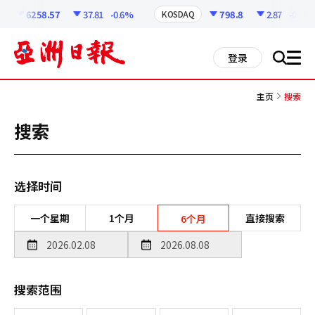
코
인
6258.57
37.81
-0.6%
798.8
2.87
-0.36%
KOSDAQ
정
보
all
登录
搜
men
索
主页
搜索
搜索
选择时间
一个星期
1个月
直接搜索
6个月
搜索范围