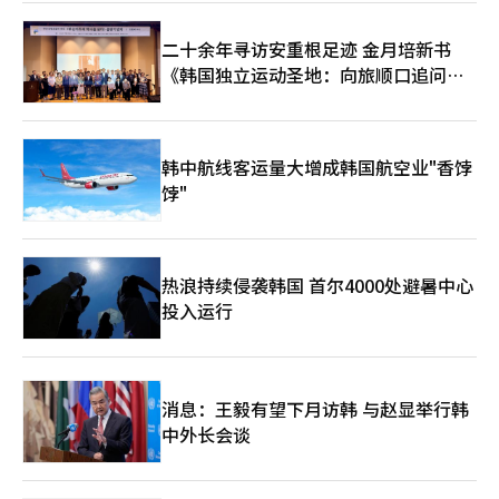
二十余年寻访安重根足迹 金月培新书
《韩国独立运动圣地：向旅顺口追问历
史》出版
韩中航线客运量大增成韩国航空业"香饽
饽"
热浪持续侵袭韩国 首尔4000处避暑中心
投入运行
消息：王毅有望下月访韩 与赵显举行韩
中外长会谈