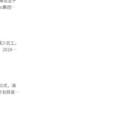
圭峰出生于
ro集团，
N等高附加
次任命，
示：“我
值，也提
减少员工。
2024
运营效率。
900亿韩
C表
竞争力的提
约仪式，浦
料计划将其正
，拥有高性
。公司在华
增加电动车
通过浦项未
结合各自的
。