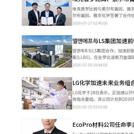
状况，而浦项HY清洁金属则凭借高开工率
埃克普罗比姆与索尔布雷因、雅京化学共同开发钠离子
项国际在缅甸、澳大利亚的天然
尔布雷因、雅京化学签署了合作协议，并于26日宣布
润。浦项E&C则在建筑业务的盈利改善基础上，维护了盈利
池的核心材料，包括正极材料、
2026-07-27 02:40:00
从原定的“到2027年完成128项
解液和添加剂技术，雅京化学则负责硬碳的开发和量产技术。 
浦项控股在今年上半年通过12项结
调整材料间的性能，并计划针对全球电池制造商和整
亿韩元的现金。※ 本报道经人工
엘앤에프与LS集团加速
料价格相对较低，且在低温性能和
而，国内在正极材料、电解液和负极材料的
엘앤에프与LS集团合作，加速前驱体内在化。 엘앤에프于9日表示，通过与LS集团的合
一直致力于钠离子电池用正极材料的开发，并建
案(LLBS)，在全罗北道新万
电解液和硬碳组合的包装形式的
年四季度前实现商业化运营。 前驱体是阳极材料成本的重要组成部分。目前，韩国电池行业大部分依赖中国进口前驱
2026-07-09 19:44:00
能验证方面的负担。 埃克普罗比姆将基于现有的试生产线和正极材料技术统筹整个项目。 索尔布雷因中央研究所所
体，因此供应链稳定性和价格竞争力成为亟待解决的问题。 LL
长崔京世表示：“国内电池材料企
材料的垂直整合价值链。这将使
技术开发。” 雅京化学中央研究所所长金俊亨表示：“我们将基于硬碳负极材料的开发经验，促进三方间的材料技术
LG化学加速未来业务组
效果。 最近，电动汽车（xEV）市场逐渐恢复，能源存储系统（ESS）市场进入结构性增长阶段。在这种环境下，电
联动。” 埃克普罗比姆未来技术负责人正贤洙表示：“由于国内钠离子电池材料供应链尚未充分建立，商业化受到制
池材料的供应链稳定性和应对监管能力成为主要客户评估的
LG化学于28日表示，正加速以
约，我们将通过民间合作推动技术
础前驱体供应链，预计将大幅提
务组合重组。该公司计划到2030年将相
多样化产生积极影响。 尽管当前电动汽车市场面临放缓，엘앤에프仍保持高开工率，持续实现稳定的业绩改善。此次
LG化学正在加强高压中镍（HV 
2026-05-29 03:02:00
前驱体内在化将进一步降低外部依赖，提高业务结构的稳定性
进行钠离子电池（SIB）材料的研发
长战略中发挥关键作用的业务，能
内，LG化学也在推动以抗癌新
材料到前驱体、阳极材料的生产体
EcoPro材料公司任命李
大女性健康和骨质疏松等相关疾病领域。 在环保领域，LG化学正在加强基于PCR的回收塑
辑。
业务。同时，公司也在加速开发基