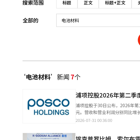
搜索范围
标题
正文
标题+正文
全部的
‘电池材料’
新闻
7
个
浦项控股2026年第二季
浦项控股于30日公布，2026年第
元。营收和营业利润分别同比增长9.7%和34.9%。 在钢铁部门，尽管
格和增加销售量，略微提升了与上一季度相比的营收和营业
2026-07-31 00:36:00
库存评估效应和负极材料主要客户的销售量恢
号厂的运营稳定和设备改进的基
埃克普罗比姆、索尔布
加，但计划通过逐步增产和扩大销售来提升盈利能力。 浦项菲尔巴拉