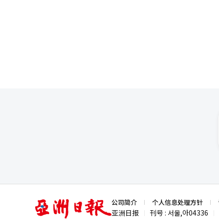
亚
公司简介
个人信息处理方针
洲
亚洲日报
刊号 : 서울,아04336
|
|
日