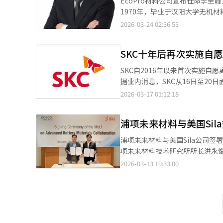
EcoPro材料公司宣布任命李
（DRM）和e-SAF等下一代低碳技术。 特种材料业务方面，LG化学正在围绕高耐热ABS、超高分子
1970年，毕业于汉阳大学无机材
高纯度IPA等高功能材料进行结
历任EcoPro BM研究规划负责
2026-03-24 02:36:53
值产品线。※ 本报道经人工智能
EcoPro材料公司计划在快速
将把EcoPro材料公司打造成
SKC十年后再次实施自
升员工个人价值。”
SKC自2016年以来首次实施
据业内消息，SKC从16日至20
年，SKC决定出售其薄膜业务，
2026-03-17 01:12:18
SKC计划扩大对未来业务的投资以
元将用于投资新一代材料公司App
浦项未来材料与美国Si
示：“为了提高运营效率，我们
升。”※ 本报道经人工智能（A
浦项未来材料与美国Sila公司签
项未来材料技术研究所所长洪永俊与
负极材料技术与Sila的硅负极材
2026-03-13 19:33:00
能硅负极材料技术，并与主要汽
盛顿州摩西湖运营硅负极材料生
续航里程并缩短充电时间。双方
来材料的碳材料技术提高硅负极
顶尖技术领导力，持续在技术开发