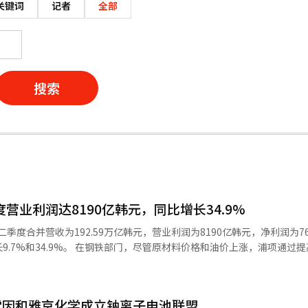
关键词
记者
全部
搜索
度营业利润达8190亿韩元，同比增长34.9%
二季度合并营收为192.59万亿韩元，营业利润为8190亿韩元，净利润为76
原材料价格和油价上涨，浦项通过提高销售价
利润。 在电池材料部门，浦项未来材料公司凭借正极材料
复，改善了与上一季度相比的营业利润。 同时，浦项阿根廷在盐水锂1
础上，成功实现季度首次盈利。预计下半年由于2号厂的竣工，初期运营成
雷因和雅京化学成立钠离子电池联盟
锂解决方案通过扩大销售和价格上涨改善了盈亏