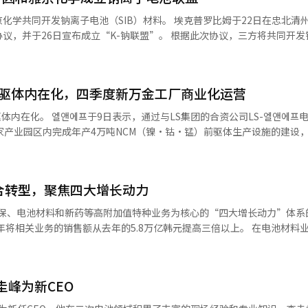
和成本竞争力，自2025年12月以来每月均实现盈利。 在基础设施部门，浦
电池（SIB）材料。 埃克普罗比姆于22日在忠北清州总部与索
气田和印度尼西亚的棕榈油业务等盈利增长的推动下，达成了季度历史最
成立“K-钠联盟”。 根据此次协议，三方将共同开发钠离子电
能力。 浦项控股还将自2024年起推进的结构调整目标，
电解液和硬碳负极材料。埃克普罗比姆负责正极材料和量产技术，索尔布
，创造2.8万亿韩元现金”上调至“到2028年完成129项，创造3.5万亿韩
各方将相互提供开发产品并共享评估结果。基于此，将
构调整，获得了约4800亿韩元的现金，累计完成85项结构调整，创造了总
车厂进行联合营销。 钠离子电池是一种以钠为原料的电池，原材
智能（AI）系统翻译与编辑。
前驱体内在化，四季度新万金工厂商业化运营
寿命方面具有优势，因此被考虑用于储能系统（ESS）和普及型电动车电池
供应链尚未完全建立，导致商业化基础较弱。 埃克普罗比姆在过去四年中
资公司LS-엘앤에프电池解决方
立了年产1000吨规模的试生产线。 三方计划提供一种将正极材料、
金国家产业园区内完成年产4万吨NCM（镍·钴·锰）前驱体生产设施的建设
材料解决方案，而不是单独供应各个材料，以减轻电池制造商和整车厂在
BS正式投入运营后，엘앤에프将完成从前驱体到阳极
业为获取钠离子电池技术建立了合作体系，我们将参与国内SIB生态系统
从原材料采购到生产的价值链运营成为可能，并预计带来成本降低和盈利
合转型，聚焦四大增长动力
关键因素。 通过LLBS建立的非禁外机构（Non-PFE）基
环保、电池材料和新药等高附加值特种业务为核心的“四大增长动力”体系
开发和商业化。”※ 本报道经人工智能（AI）系统翻译与编辑。
升针对北美和欧洲市场的全球客户响应能力。这将对未来新订单的扩大和
关业务的销售额从去年的5.8万亿韩元提高三倍以上。 在电池材料业务方面，
Mid-Ni）、锂锰富集（LMR）、锂铁磷（LFP）等下一代正极材料的开发
。 엘앤에프代表许济洪表示：“LLBS是我们中长期增
。公司还专注于优化北美田纳西州的生产基地，以提高价格竞争力。 在全球范围
够同时确保成本竞争力和供应链稳定性。我们将通过与LS MnM的合作
药为中心的业务扩展，正在进行头颈癌治疗药物和免疫抗癌药物的临床试验
系，持续增强在全球市场的竞争优势。”※ 本报道经人工智能（AI）系
圭峰为新CEO
料和生物原料的低碳材料
于废食用油的生物燃料（HVO）、可持续航空燃料（SAF）、甲烷干式