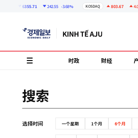
코
인
6355.71
242.55
-3.68%
803.67
4.08
OSPI
KOSDAQ
정
보
时政
财经
all
menu
搜索
选择时间
一个星期
1个月
6个月