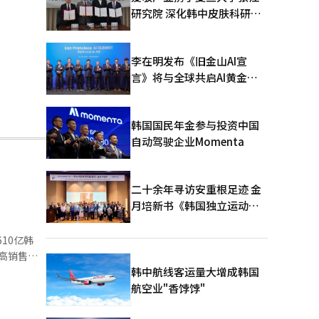
研究院 深化韩中皮肤科研合
作
李在明发布《旧金山AI宣
言》将与全球共启AI黄金时
代
韩国国民年金参与投资中国
自动驾驶企业Momenta
二十余年寻访安重根足迹 金
月培新书《韩国独立运动圣
地：向旅顺口追问历史》出
版
10亿韩
韩中航线客运量大增成韩国
航空业"香饽饽"
本将增