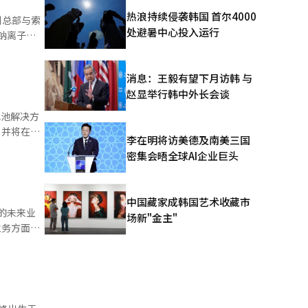
热浪持续侵袭韩国 首尔4000
高营业利
处避暑中心投入运行
雷因负责电
元现金”。
计2.2万
消息：王毅有望下月访韩 与
赵显举行韩中外长会谈
。 然
，并将在今
李在明将访美德及南美三国
材料组合性
密集会晤全球AI企业巨头
的建设和
能力改善的
中国藏家成韩国艺术收藏市
的未来业
场新"金主"
客户组合的
，同时也在
，建立从原
，并考虑扩
统翻译与编
重整