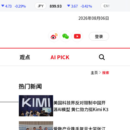
4.73
-0.29%
899.93
3.67
-0.41%
210.29
JPY
CNY
2026年08月06日
登录
weibo
weixin
youtube
观点
AI PICK
搜
索
主页
搜索
热门新闻
美国科技界反对限制中国开
源AI模型 黄仁勋力挺Kimi K3
爱敬产业携手复旦大学张江