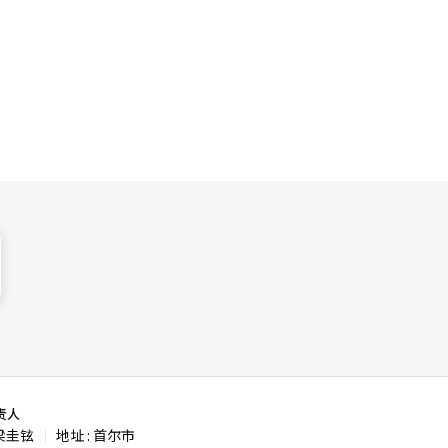
责人
梁圭铉
地址 : 首尔市
|