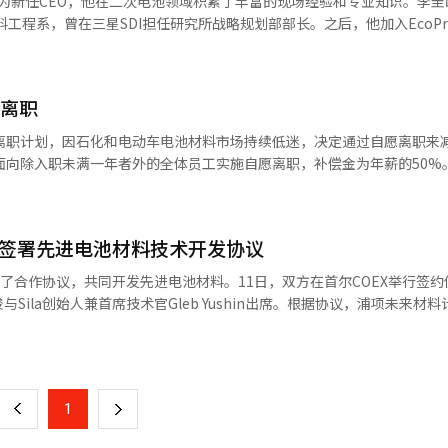
圭峰为新任CEO，他在二次电池领域积累了丰富的现场经验和专业知识。李
SSBR和半导体用
料工程系，曾在三星SDI担任研究所战略规划部部长。之后，他加入EcoP
构重组，并计划扩大电动车快速充电电缆用PVC、气凝胶和化妆品容器用SA
人、EcoPro EM业务运营本部长以及EcoPro材料公司首席运营官。通过此
（AI）系统翻译与编辑。
变化的全球电池材料市场中巩固技术领导地位，并加速客户多元化。李圭峰表
人人想效仿的强大公司，使公司的成长与个人成长相辅相成，不仅提升公司价
愿离职
自愿离职计划，因石化和电动车电池材料市场持续低迷，决定通过自愿离职来
日面向除入职未满一年者外的全体员工实施自愿离职，补偿金为年薪的50%。
去年公司营业亏损达3050亿韩元。分析认为，SKC通过自愿离职继续提高
寻找突破口。上月，SKC董事会决定进行1万亿韩元的增资，其中60%即5
solix的产品开发，其余4100亿韩元用于偿还债务以增强财务稳健性。SK
la签署先进电池材料技术开发协议
实施了自愿离职计划。我们将集中资源和能力于未来增长动力和核心业务
I）系统翻译与编辑。
署了合作协议，共同开发先进电池材料。11日，双方在首尔COEX举行签
Sila创始人兼首席技术官Gleb Yushin出席。根据协议，浦项未来材
料技术结合，推动先进电池材料技术的发展。Sila公司总部位于美国加州
页
车制造商和电池制造商合作，致力于提高电动车续航里程和缩短充电时间
产工厂。硅负极材料的能量存储容量是传统石墨负极材料的10倍，可显著
一
计划利用碳纳米材料技术解决硅负极材料在充放电时的体积膨胀问题，并
上
1
下
材料的成本竞争力。浦项未来材料技术研究所所长洪永俊表示：“双方将
和供应链层面深化合作。”※ 本报道经人工智能（AI）系统翻译与编辑