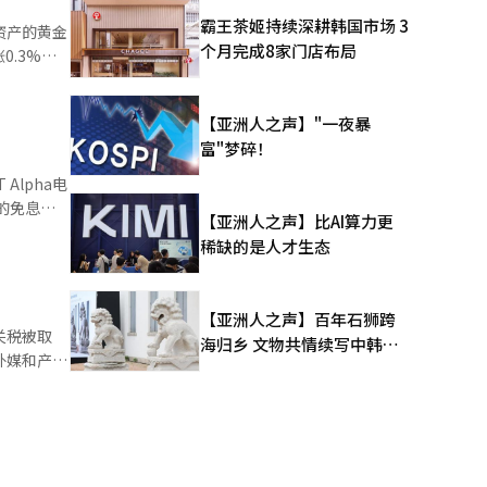
、现代汽车
霸王茶姬持续深耕韩国市场 3
资产的黄金
产商业联
个月完成8家门店布局
科等企业的
业结构创造
电池、高端
【亚洲人之声】"一夜暴
白银期货价
高端制造业
富"梦碎！
言人姜裕正
映
Alpha电
体的合作方
股息的资
的免息分
66%和
【亚洲人之声】比AI算力更
展示从普通
德尔科铜冶
稀缺的是人才生态
奶
的冶炼技术
）系统翻译
庭自制希腊
和白银，
者的欢迎。
电网投资
【亚洲人之声】百年石狮跨
效率的消
在防务和造
关税被取
海归乡 文物共情续写中韩人
“为了给追
并为造船业
外媒和产业
文新篇
人来说，这
通过本地生
。韩国适用
表示欢迎，
韩国因判决
统”。该系
行业仍感到
价值链。
府的关税政
利丰富的可
判决打开了