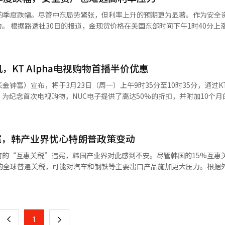
崔允范、LG电子总裁柳在哲、韩华海洋总裁郑仁燮、Naver代表崔秀妍
大的季度跌幅。尽管中东局势紧张，但利率上升的预期更为显著。作为安全
东勋等。 智利方面出席的有智利工业协会会长罗萨里奥·纳瓦罗和智利生
涨0.3%，
业公司AMSA和莫利梅特、钢铁公司CAP、纸浆和林业公司CMPC和阿劳
一度跌至每盎司3943美元，创下自去年11月以来的最低水平。 在纽约商业交易
正进入供应链重组和技术竞争交织的大转型期，韩国和智利应基于互补的产
8.50美元收盘，较前一交易日下跌40美分，维持在平盘区间。 《华尔街日报》
利是全球领先的锂和铜生产国，是全球绿色产业的核心供应基地，而韩国在
度下跌了13.4%，这是自2013年第二季度以来的最大季度跌幅。同期，
等高端制造领域具备全球竞争力。” 李总统还指出：“资源丰富的智利与
，KT Alpha电视购物首播半价优惠
幅。 金价下跌的主要原因是利率。尽管伊朗战争等地缘政
须将全球经济秩序的剧变转化为共同繁荣的新机会。” 根据青瓦台首席发
但此次市场更为担忧油价上涨和供应不稳定可能导致的通货膨胀压力。 市场反
钟富）宣布，将于3月23日（周一）上午9时35分至10时35分，通过KT 
核心矿物、高端产业与数字化、绿色能源与贸易扩展等三个领域讨论了具
可能会维持高利率更长时间或进一步加息的预期。黄金作为不支付利息或
为纪念首次电视购物，NUC电子提供了高达50%的折扣，并附加10个月
与科德尔科在核心矿物领域的合作，该项目由LS MnM和科德尔科分别出资
耶表示：“美国的通货膨胀仍
买者还将获赠包含5种优质益生菌的“酸奶发酵剂”30包。此次节目将
，位于智利梅希奥内斯的贵金属回收工厂。 该工厂于2017年完工，处理科
会维持高利率更长时间或考虑加息。” 投资者正在关注本周即将公布的
作过程，让消费者直观感受产品的卓越性能和多样用途。NUC“智能酸
回收黄金、白银、钯、铂等高附加值金属。被视为将智利的原材料与韩国
强劲，可能会进一步增强美联储的紧缩预期。※ 本报道经人工智能（AI
种颜色，设计现代，适合各种厨房风格。随着“健康享乐”趋势兴起，家
作案例。 LS与科德尔科的合资公司回收铜冶炼过程中的副产品中的黄金
宪，韩产业界忧心特朗普政策变动
用智能自动控制技术，只需按一个按钮即可制作健康的自制酸奶，受到消费
和精炼技术，提升了附加值。 LS预计，随着人工智能数据中心的扩展和
方式，产品的“快速模式”可在4小时内完成酸奶制作，非常适合重视时间
扩大与智利的合作，发掘从精炼到材料生产等供应链全方位的共同项目。 
府的“互惠关税”违宪，韩国产业界对此感到不安。尽管韩国的15%互惠
酒、纳豆和水果酱等多种发酵食品，应用广泛。NUC电子相关人士表示：
为进入中南美市场的基地。韩华提出参与智利海军的潜艇和护卫舰项目，
%的全球普遍关税，可能对汽车和钢铁等主要出口产品施加更大压力。根据
们策划了这次KT Alpha电视购物首播。对于考虑购买NUC酸奶机的
三国出口的合作模式。 在装甲车项目中，韩华也在考虑本地化方案，计划
朗普基于国际紧急经济权力法（IEEPA）实施的互惠关税超越了总统权限
页
会。”※ 本报道经人工智能（AI）系统翻译与编辑。
范围。两国领导人在之前的首脑会议上也对韩国军用车辆的智利出口合同
压力因此失去法律依据。◆ 15%降至10%关税？行业仍存风险表面上看，
合作基础。 在数字领域，Naver提出构建两国的“全栈人工智能生态系
税比之前的15%互惠关税更有利。然而，半导体、家电和电池等关键出口
一
等基础设施，到平台和大型语言模型（LLM）、应用服务等连接成一个
，尽管部分不确定性得到缓解，但个别产品的关税率仍未确定，特朗普政
上
1
下
南美国家中率先开发本国语言基础的LLM的经验与韩国的人工智能技术。智
特别是，因互惠关税受损的企业的“关税退还”问题成为新的焦点。尽管