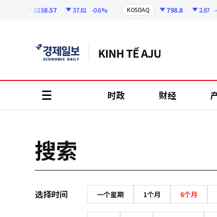
코
인
6258.57
37.81
-0.6%
798.8
2.87
-0
OSPI
KOSDAQ
정
보
时政
财经
all
menu
搜索
选择时间
一个星期
1个月
6个月