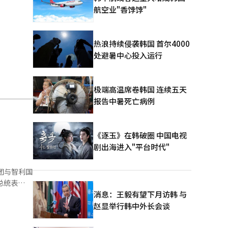
航空业"香饽饽"
热浪持续侵袭韩国 首尔4000
处避暑中心投入运行
极端高温席卷韩国 连续五天
报告中暑死亡病例
《逐玉》在韩破圈 中国电视
剧出海进入"平台时代"
团与智利国
总统表
保核心矿物
消息：王毅有望下月访韩 与
韩国工业通
赵显举行韩中外长会谈
名政府和经
华、LS集