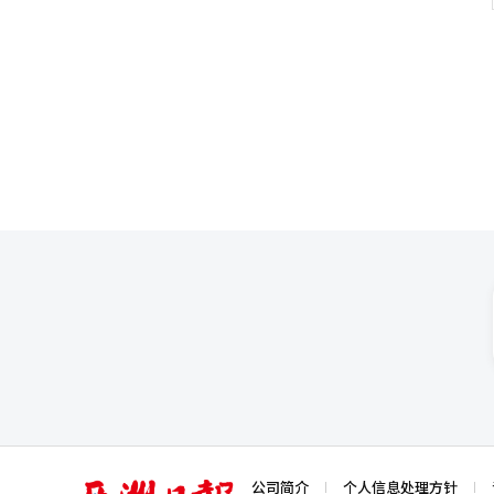
再生能源也被提出作为可持续人工
退还已缴关税的通道，但美国海
核心材料、发电和能源存储装置（
补上？汽车和钢铁业紧张汽车和钢
源以及韩国企业的技术，发掘新的
的贸易扩展法232条品目关税仍
方案。食品出口企业好山物产表示
的税收损失，并维持保护主义政
利用智利的主要药妆店，向当地
能导致汽车关税大幅增加。对韩国
矿产和制造业扩展到消费品和文化
避免关税压力而做出的巨额投资
智利第六大、亚洲第三大贸易伙伴
现实，但可以通过调整速度或条
一步合作的空间。 智利政府计划
韩国的谈判力因此增强。与此同
发掘贸易、投资、技术创新、新
收益率升至4.09%。而作为替
利工业协会会长罗萨里奥·纳瓦
人工智能（AI）系统翻译与编辑
创造新价值的伙伴。” 纳瓦罗
容的韩·智利自由贸易协定（FT
由贸易委员会，时隔十年再次召开
国是彼此的首个FTA伙伴，关系
端。” 李总统在总结发言中表示
出：“共享共同价值的国家间团
合作理念能够转化为人民能够感
域。”※ 本报道经人工智能（A
亚
公司简介
个人信息处理方针