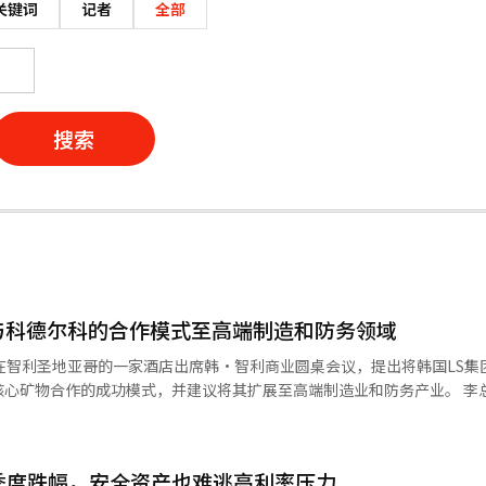
关键词
记者
全部
搜索
与科德尔科的合作模式至高端制造和防务领域
在智利圣地亚哥的一家酒店出席韩·智利商业圆桌会议，提出将韩国LS集
核心矿物合作的成功模式，并建议将其扩展至高端制造业和防务产业。 李
的合作模式能够进一步扩展。”他强调：“如果两国携手合作，不仅可以确
高端制造业和防务等多个领域创造出惊人的合作协同效应。” 此次活动由
商会和智利工业协会共同承办。来自两国的22家主要企业的高管及30余
季度跌幅，安全资产也难逃高利率压力
国方面出席的有OCI控股公司董事长李宇贤、POSCO控股公司董事长张仁