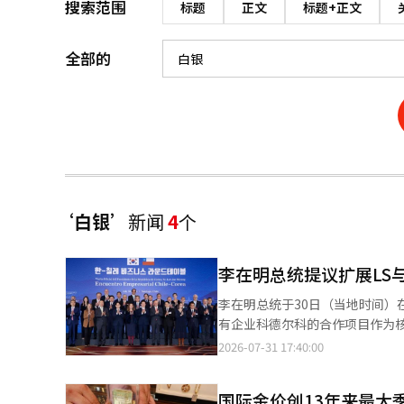
搜索范围
标题
正文
标题+正文
全部的
‘白银’
新闻
4
个
李在明总统提议扩展LS
李在明总统于30日（当地时间）
有企业科德尔科的合作项目作为
示：“希望LS与科德尔科之间
2026-07-31 17:40:00
的获取和价值链的构建，还能在
商资源部和智利外交部主办，韩国
国际金价创13年来最大
济团体的相关人士出席了会议。 韩