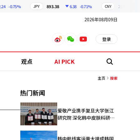
4
-0.75%
893.38
6.38
-0.71%
209.17
1
JPY
CNY
2026年08月09日
登录
weibo
weixin
youtube
观点
AI PICK
搜
索
主页
搜索
热门新闻
爱敬产业携手复旦大学张江
研究院 深化韩中皮肤科研合
作
韩中航线客运量大增成韩国