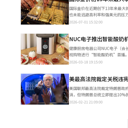
团董事长具滋恩、考勒亚银董事长
国际金价在近期创下13年来最
副会长张载勋、SK生物药代表李
也未能逃避高利率和强美元的压力。 根据路透社30日的报道，金现货价格在美国东部时间下午1时40分上
盟会长苏萨娜·希门尼斯，以及矿
报每盎司4027.03美元。然而，盘中
2026-07-01 15:32:00
高管。 李总统指出，全球经济
所，8月交割的黄金期货以每盎司403
新的增长机会。 他表示：“智
报道，黄金期货近月合约在第二季
材料、汽车、半导体和人工智能
NUC电子推出智能酸奶机
格也下跌了20.4%，创下自2020年第一季度以来的最大跌
强国韩国是最佳的合作伙伴，必
治冲击通常会刺激安全资产的需求，
健康厨房电器公司NUC电子（会长金
的书面简报，企业家们当天围绕
出美国联邦储备系统（美联储）
视购物进行“智能酸奶机”首播。
案。 李总统提到的成功案例是LS
产，实际利率上升后，其投资吸引力下降。 金融中介公司马雷克斯的分析师爱德华·梅
期付款，降低了购买门槛。所有购
2026-03-18 19:15:00
34%成立的合资公司PRM运营
高于美联储2%的目标，市场认为美联储可能
酸奶到希腊酸奶、里科塔奶酪的制
炼过程中产生的副产品阳极泥，
美国就业数据。如果就业市场保持
机”有“白银”和“奶油白”两
结合，在当地提升附加值的典型合
与编辑。
美最高法院裁定关税违
酸奶成为热潮。NUC的产品采
结合智利的矿产资源与韩国的冶炼
特别是考虑到现代人忙碌的生活
的增加，铜的需求将上升，计划
美国联邦最高法院裁定特朗普政
费者。此外，还可制作奶酪、清
船领域，韩华集团提出将智利作
消，但特朗普总统立即提出10
求健康饮食的客户带来更大满意，我
现代化提供共同设计、生产及第
界消息，最高法院于20日裁定特
2026-02-21 21:09:00
是以最合理条件拥有产品的绝佳机
产、维护和技术合作，扩大业务
的15%互惠关税和25%的追加
并决定为防务和造船领域建立长期
而松了一口气，因为10%基本关
统将从人工智能半导体和数据中心
不安。一位半导体行业人士表示
Naver表示，可以结合智利在
策方向并未改变，需密切关注。