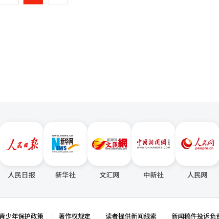
智能生态系统的合作领域。 在绿色能源领域，OCI控股公司表示将基于
关尚未制定具体退还指引，预计将导致数月的行政混乱。◆ 互惠关税漏洞
一
ESS）方面的经验，扩大与智利的合作。计划结合智利丰富的日照和可
铁行业最为紧张。此次判决仅涉及基于IEEPA的互惠关税，而以“国家
投资项目。 在K食品和K美容等消费品领域，讨论了中小企业进入当地分
然有效。专家分析，特朗普可能通过提高特定产品的关税率来弥补互惠关
页
将与智利当地大型零售商合作，扩大韩国食品的销售网络。 贸易公司CIC
策。一位汽车行业人士表示，美国如何弥补减少的税收是关键，担心互惠
供应韩国化妆品，并将其作为进入中南美市场的跳板。这是将两国经济合
经济影响巨大的“3500亿美元对美投资协议”的未来也充满不确定性。
相关商品的尝试。 智利外交部副部长帕特里西奥·托雷斯介绍，2025年
承诺因互惠关税违宪判决而可能重新调整。有分析认为，韩国政府全面撤
。自2020年以来，两国贸易年均增长6.1%，但在投资、创新和供应链
件来作为有利的谈判筹码。特别是韩美造船合作项目“马斯加”是美国急
于9月派遣大规模的民间经济代表团，参与企业、经济团体和相关机构的
时，全球金融市场在判决后出现大幅波动。纽约股市主要指数波动，美国1
兴产业及供应链领域的新项目，并延续此次首脑会议和圆桌会议形成的合作
代投资的黄金、白银等贵金属现货价格普遍上涨，反映了市场的不安情绪。※
罗强调：“两国合作不应仅限于智利提供资源、韩国提供技术的关系，而
。
会长呼吁成功完成反映数字经济、贸易便利化、环境、知识产权和农产品市
A）现代化谈判。两国当天在首脑会议上决定重新启动自2016年以来未举行
。 担任韩·智利民间经济合作委员会主席的李宇贤OCI控股公司董事长
特殊，希望此次会晤能成为新的投资、业务和持续伙伴关系的又一个有意
：“确认了以FTA为起点的两国经济合作正在向矿产和高端未来产业扩展
结在克服全球经济不确定性方面变得愈发重要。” 他还表示：“希望企业
人民日报
新华社
文汇网
中新社
人民网
受到的具体和实质性的成果，并承诺两国政府将全力支持企业挑战新的业
I）系统翻译与编辑。
青少年保护政策
著作权规定
读者提供新闻线索
新闻稿件投诉负