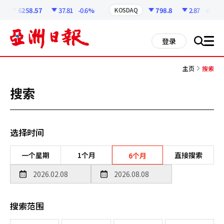
코
인
6258.57
37.81
-0.6%
798.8
2.87
-0.36%
KOSDAQ
정
보
all
登录
搜
men
索
主页
搜索
搜索
选择时间
一个星期
1个月
直接搜索
6个月
搜索范围