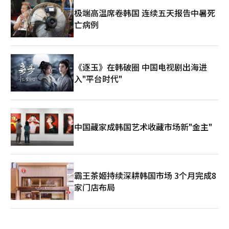
强化了深夜仍保持连接的社会氛围。 从青少年依赖药物与咖啡因
延长学习时间，到职场人依靠碎片化午睡补偿睡眠缺口，再到中老
极端高温席卷韩国 连续五天报告中暑死
年群体承受睡眠障碍与健康风险，韩国社会的睡眠问题已跨越年龄
亡病例
界限，形成一条完整而连续的压力链条。 在这一过程中，睡眠逐
渐不再只是单纯的生理恢复机制，而被转化为一种可以被压缩、替
代甚至消费化的时间资源。它既是效率竞争逻辑下的牺牲品，也成
为消费市场重新包装的新需求。 专家认为，当社会越来越依赖咖
《逐玉》在韩破圈 中国电视剧出海进
啡因、功能饮料以及各类休息服务维持日常节奏时，睡眠问题已不
入"平台时代"
再只是个人健康问题，而开始与社会竞争压力、工作文化和生活方
式变化密切相关。
中国藏家成韩国艺术收藏市场新"金主"
霸王茶姬持续深耕韩国市场 3个月完成8
家门店布局