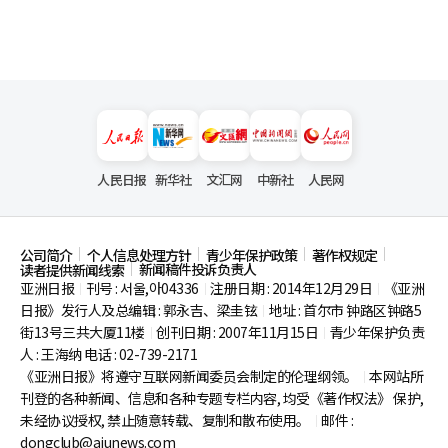
人民日报
新华社
文汇网
中新社
人民网
公司简介
个人信息处理方针
青少年保护政策
著作权规定
新闻稿件投诉负责人
读者提供新闻线索
亚洲日报
刊号 : 서울,아04336
注册日期 : 2014年12月29日
《亚洲
|
|
|
日报》发行人及总编辑 : 郭永吉、梁圭铉
地址 : 首尔市
钟路区钟路5
|
街13号三共大厦11楼
创刊日期 : 2007年11月15日
青少年保护负责
|
|
人 : 王海纳 电话 : 02-739-2171
《亚洲日报》将遵守互联网新闻委员会制定的伦理纲领。
本网站所
|
刊登的各种新闻、信息和各种专题专栏内容, 均受《著作权法》
保护,
未经协议授权, 禁止随意转载、复制和散布使用。
邮件 :
|
dongclub@ajunews.com