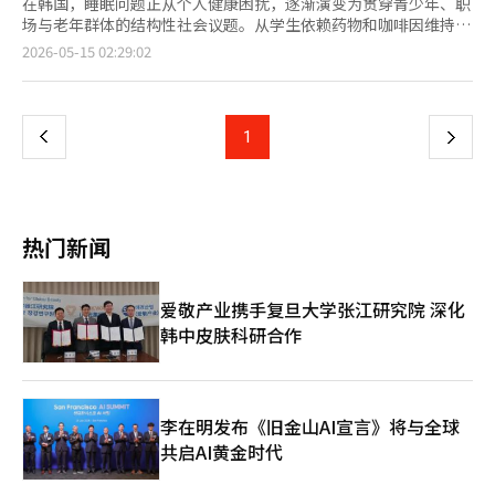
在韩国，睡眠问题正从个人健康困扰，逐渐演变为贯穿青少年、职
场与老年群体的结构性社会议题。从学生依赖药物和咖啡因维持清
醒，到城市“午睡经济”兴起，再到整体睡眠时间长期低于健康标
页
2026-05-15 02:29:02
准，韩国社会正出现“延长清醒时间、压缩睡眠时间”的趋势。
韩国国民健康保险公团日前资料显示，因睡眠障碍（G47）和非器
一
质性睡眠障碍（F51）接受治疗的人数持续增加。相关患者达到
124.597万人，较2019年的99.879万人增加约24%，创近5年来最
上
1
下
高水平。 其中，中老年群体占比尤为突出。50岁以上患者达到
86.7806万人，占整体患者的70%。这意味着，中年以后日益普遍
一
的夜间易醒与睡眠质量下降等问题，已很难再被简单视为普通疲
劳，而正逐渐演变为影响健康与生活质量的重要社会问题。 与此
页
同时，韩国整体睡眠结构也出现明显恶化。多项调查显示，韩国成
热门新闻
年人平均卧床时间约为6小时39分钟，但实际睡眠时间仅约5小时
25分钟，明显低于世界卫生组织及医学界普遍建议的7至8小时标
准。日前的调查结果显示，超过72%的受访者表示，每周至少一次
爱敬产业携手复旦大学张江研究院 深化
因睡眠质量不佳而影响工作、学习或日常生活状态。 睡眠问题已
韩中皮肤科研合作
不仅停留在疲劳感层面，而开始与焦虑、抑郁、慢性压力等心理健
康风险高度关联，在青少年群体中，这种“缺觉社会”的特征表现
得尤为明显。 韩国青少年政策研究院针对3384名初高中生进行的
调查显示，5.2%的受访者曾使用过注意力缺陷多动障碍（ADHD）
治疗药物、食欲抑制剂、安眠药或抗焦虑药等7类处方药用于非医
李在明发布《旧金山AI宣言》将与全球
疗目的，这一比例甚至高于有吸烟经历者（4.2%），其中，ADHD
共启AI黄金时代
治疗药物占全部非医疗使用药物的24.4%。在过去6个月曾服用相
关药物的青少年中，有23.1%的人每月服药次数超过20次，呈现出