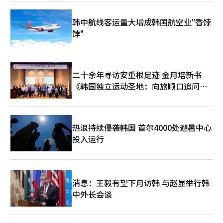
明显的高频使用与依赖倾向。研究认为，在升学竞争与长期睡眠不
足背景下，部分学生开始依赖药物或咖啡因维持清醒状态。 除药
韩中航线客运量大增成韩国航空业"香饽
物之外，咖啡因也正在成为更普遍的“睡眠替代工具”。调查显
饽"
示，54.5%的青少年每月至少饮用一次咖啡，61.2%每月至少饮用
一次高咖啡因饮料，其中10.8%达到每月10次以上。更值得关注的
是，57.8%的受访者表示摄入咖啡因的主要原因是“学习或完成作
业”，另有11.2%的人坦言，如果不摄入咖啡因，就难以维持正常
状态。在高年级学生中，这一比例升至约16%。药物与咖啡因的共
二十余年寻访安重根足迹 金月培新书
同作用下，睡眠在青少年阶段正被不断压缩为“可牺牲时间”，一
《韩国独立运动圣地：向旅顺口追问历
种“以兴奋替代休息”的行为模式正在逐渐固化。 这种现象并未
史》出版
止步于校园，而是向整个社会蔓延。在职场层面，长期通勤、高强
度工作以及加班文化，使越来越多上班族陷入“晚睡—疲劳—补觉
不足”的循环。韩国不少企业员工实际睡眠时间不足6小时，但仍
热浪持续侵袭韩国 首尔4000处避暑中心
需维持高强度工作节奏。 在此背景下，首尔江南、汝矣岛、光化
投入运行
门等办公区周边，午睡经济正在迅速扩张。睡眠咖啡馆、无人休息
舱、冥想空间等新型业态在午休时间频繁满员。部分职场人甚至选
择放弃午餐，仅利用30分钟短暂睡眠来维持下午工作效率。午休因
此逐渐从传统意义上的“休息时间”，转变为一种具有恢复功能
的“效率管理时间”。 韩国社会整体作息也呈现明显“夜型
消息：王毅有望下月访韩 与赵显举行韩
化”趋势。调查显示，超过一半韩国人属于夜型作息人群，平均入
中外长会谈
睡时间接近凌晨1点，明显晚于国际平均水平。智能手机、短视频
平台、即时通讯文化以及随时在线的工作机制，正在不断延长人们
的清醒时间。线上娱乐消费增加以及远程办公边界模糊，也进一步