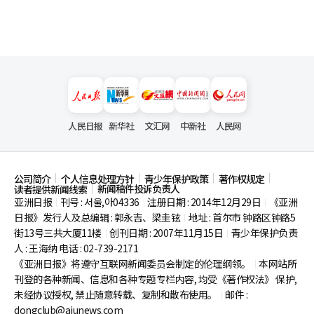
人民日报
新华社
文汇网
中新社
人民网
公司简介
个人信息处理方针
青少年保护政策
著作权规定
新闻稿件投诉负责人
读者提供新闻线索
亚洲日报
刊号 : 서울,아04336
注册日期 : 2014年12月29日
《亚洲
|
|
|
日报》发行人及总编辑 : 郭永吉、梁圭铉
地址 : 首尔市
钟路区钟路5
|
街13号三共大厦11楼
创刊日期 : 2007年11月15日
青少年保护负责
|
|
人 : 王海纳 电话 : 02-739-2171
《亚洲日报》将遵守互联网新闻委员会制定的伦理纲领。
本网站所
|
刊登的各种新闻、信息和各种专题专栏内容, 均受《著作权法》
保护,
未经协议授权, 禁止随意转载、复制和散布使用。
邮件 :
|
dongclub@ajunews.com