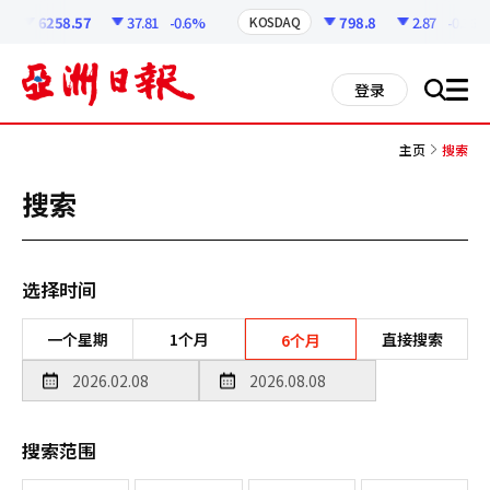
코
인
6258.57
37.81
-0.6%
798.8
2.87
-0.36%
KOSDAQ
정
보
all
登录
搜
men
索
主页
搜索
搜索
选择时间
一个星期
1个月
直接搜索
6个月
搜索范围