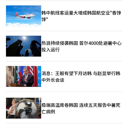
韩中航线客运量大增成韩国航空业"香饽
饽"
热浪持续侵袭韩国 首尔4000处避暑中心
投入运行
消息：王毅有望下月访韩 与赵显举行韩
中外长会谈
极端高温席卷韩国 连续五天报告中暑死
亡病例