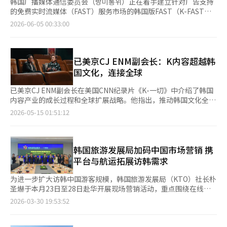
韩国广播媒体通信委员会（방미통위）正在着手建立针对广告支持
的免费实时流媒体（FAST）服务市场的韩国版FAST（K-FAST）
生态系统。 该委员会于4日在京畿道水原市的三星电子创新博物馆
2026-06-05 00:33:00
召开了旨在提升FAST服务全球竞争力的行业座谈会。 FAST是一种
无需支付额外订阅费的流媒体服务，用户可以通过观看广告免费享
受实时频道和内容。该市场最近在北美迅速增长。市场研究机构
Mordor Intelligence的数据显示，相关全球市场规模预计在2023
已美京CJ ENM副会长：K内容超越韩
年达到1433亿美元（约合22万亿韩元），并预计到2031年将增至
国文化，连接全球
3129亿美元（约合47万亿韩元），年均增长率为16.91%。 此次座
谈会有包括韩国广播媒体通信委员会主席金钟哲在内的25名与会
已美京CJ ENM副会长在美国CNN纪录片《K-一切》中介绍了韩国
者，参与者包括三星电子、LG电子等企业，NewID、Smart
内容产业的成长过程和全球扩展战略。他指出，推动韩国文化全球
Media Lab、CJ ENM等频道运营商，以及KBS、MBC、SBS等广
传播的关键在于“真实的叙事”，并强调：“不仅要传播韩国文
2026-05-15 01:51:12
播公司、内容制作公司、Hudson AI、Eastsoft等人工智能技术公
化，更重要的是通过故事连接全球人民。” 根据CJ ENM的消息，
司。 在座谈会之前，与会者参观了三星电子的服务演示，并听取
这位副会长在9日播出的《K-一切》中阐述了韩国内容的全球竞争
了三星电子社长李元镇关于未来业务战略的介绍。 座谈会上，三
力和文化产业的未来愿景。 他补充道：“希望我们的经验和旅程
星电子和NewID分别介绍了全球平台及频道运营现状和未来战略。
能成为他人的一种可能性和灵感。” CNN的原创系列《K-一切》
韩国旅游发展局加码中国市场营销 携
Hudson AI则展示了利用人工智能进行广播内容本地化的案例。 与
是一部四集节目，从多个角度探讨了K文化成为全球文化现象的过
平台与航运拓展访韩需求
会者一致认为，FAST市场的增长为国内广播公司和内容制作公司
程。纪录片将CJ的文化事业前瞻性视为K文化成长的核心动力，讲
提供了新的盈利机会，并分享了在全球市场竞争力提升方面的挑战
述了CJ ENM在电影、电视剧、音乐等K内容产业中的引领作用。
为进一步扩大访韩中国游客规模，韩国旅游发展局（KTO）社长朴
和困难。与会者还讨论了韩国内容在全球FAST市场的收视率未达
特别关注了作为韩国娱乐产业先驱，已美京副会长如何将K文化构
圣爀于本月23日至28日赴华开展现场营销活动，重点围绕在线平
预期的原因，认为目前FAST频道仍停留在对过去制作内容的重新
建为可持续的全球产业。 在视频中，已美京回顾了1995年梦工厂
台、邮轮及航空等领域推进合作。 平台合作方面，韩国旅游发展
2026-03-30 19:53:52
编排，未能充分反映当地观众的需求。 为提升韩国内容的竞争
投资的时刻。他提到：“小时候，祖父（李秉喆前会长）常
局本月25日与全球在线旅游平台Trip.com签署合作备忘录，双方
力，与会者提出需要分析北美观众的偏好和需求，并基于此进行内
说，‘文化的力量与产业和经济实力结合时，国家才能真正具备竞
将面向40余个国家和地区，加大韩国旅游产品曝光力度并开展联合
容的策划和编排。同时，基于观众数据进行广告关联的定制化内容
争力。’” 他还表示：“我了解到，娱乐产业是将无形资产发展