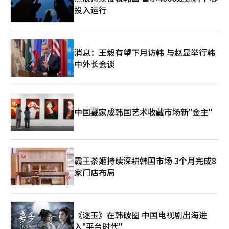
投入运行
消息：王毅有望下月访韩 与赵显举行韩
中外长会谈
中国藏家成韩国艺术收藏市场新"金主"
霸王茶姬持续深耕韩国市场 3个月完成8
家门店布局
《逐玉》在韩破圈 中国电视剧出海进
入"平台时代"