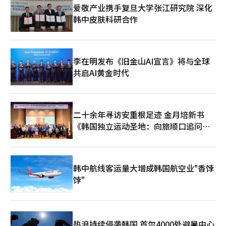
完善住宿与旅游配套设施，积极迎接这场文化带来的旅游红利。
爱敬产业携手复旦大学张江研究院 深化
此外。随着《与王生活的男人》观影人次突破1200万，忠清南道
韩中皮肤科研合作
天安市也开始借势发力。天安市拥有影片关键人物韩明浍的墓地，
当地政府正积极借助电影热度，将这座城市推向更广泛的公众视
野。 K-内容正在成为驱动韩国文化旅游的核心引擎。影视、音乐
与文化内容所催生的“打卡旅游”浪潮，正为韩国各地带来源源不
李在明发布《旧金山AI宣言》将与全球
断的发展新机遇。韩国应充分发挥文化强国的优势，持续输出高质
共启AI黄金时代
量内容，将文化软实力转化为旅游市场增长与城市发展的强劲动
力。
二十余年寻访安重根足迹 金月培新书
《韩国独立运动圣地：向旅顺口追问历
史》出版
韩中航线客运量大增成韩国航空业"香饽
饽"
热浪持续侵袭韩国 首尔4000处避暑中心