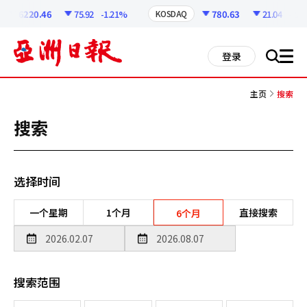
코
인
6220.46
75.92
-1.21%
780.63
21.04
-2.62
KOSDAQ
정
보
all
登录
搜
men
索
主页
搜索
搜索
选择时间
一个星期
1个月
直接搜索
6个月
搜索范围