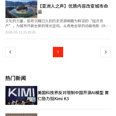
营销。此外，旅游发展局还与京东集团建立战略合作关系，依托其
策划的K-FAST讨论也在进行中。 金委员表示：“为了寻找国内广
为可持续产业和商业的重要领域，必须为创作者和艺术家建立基础
近7亿用户规模，借助数据驱动的精准营销挖掘潜在出境旅游需
【亚洲人之声】优质内容改变城市命
播媒体行业的新出路，需要积极利用像FAST这样的全球分销平台
设施和创作生态系统，以便他们能够继续创作新的故事和作品。”
求；并与阿里巴巴旗下旅游平台飞猪达成合作，通过定向营销
运
的战略。”他强调，韩国广播媒体通信委员会将与相关部门紧密合
此外，节目还展示了从2004年获得戛纳电影节评审团大奖的朴赞
及“韩国内容+旅游”产品开发，重点吸引自由行游客。 交通合作
作，推动K-FAST生态系统的建设，提升国内广播媒体企业的分销
郁导演的《老男孩》，到2020年获得四项奥斯卡奖的奉俊昊导演
方面，旅游发展局与中国邮轮企业阿多拉就扩大釜山、丽水等港口
文化的力量，能将沉睡已久的历史资源唤醒为鲜活的“经济资
竞争力。※ 本报道经人工智能（AI）系统翻译与编辑。
的《寄生虫》，CJ的支持和投资如何证明了其在全球电影节上的成
停靠事宜展开磋商，并结合韩国丽水世界岛屿博览会契机，提出增
产”，为城市开辟全新的增长空间。从席卷全球的动画电影《K-
功。已美京在《寄生虫》获得奥斯卡最佳影片奖时表示：“我想说
加丽水航线停靠方案，推动邮轮旅游与地方节庆联动发展。同时，
POP：猎魔女团》引发的观影热潮、今年韩国首部突破千万观影人
页
2026-03-13 23:29:26
的最重要的是，感谢热爱韩国电影的观众们，感谢你们对我们的电
旅游发展局与中华航空推进战略合作，探讨开通大邱、清州等地方
次的《与王生活的男人》，再到韩国男团防弹少年团（BTS）的全
影的支持和宝贵意见。” 在纪录片中，已美京表示：“我们意识
机场包机航线，进一步扩大地方旅游客源。 与此同时，旅游发展
员回归，韩国内容（K-内容）正以前所未有的影响力，重塑韩国旅
一
到，我们的叙事能够超越亚洲，给全世界的人们带来共鸣。” 同
局还将联合去哪儿网、同程旅行等主要在线旅游平台（OTA），在
游版图。 BTS全员回归秀定于本月21日在光化门广场举行，首尔
时，已美京在过去30年中推动了韩国文化产业的全球化。因其贡
旅游淡季推出联合促销及多次访韩产品；并通过驻华5个办事处，
市政府已进入全面备战状态。为确保演出安全有序进行，首尔市调
上
1
下
献，他获得了多个奖项，包括：2022年奥斯卡电影博物馆支柱奖
协同大韩航空及签证申请中心，打通航空供给、签证办理与本地营
配约3400名现场应对人员，并部署一系列安全管理措施——包括地
（Academy Museum Pillar Award）、2022年国际艾美奖贡献奖
销联动机制，构建从产品分发到入境的全流程访韩促进体系。 据
铁5号线光化门站等周边车站实施列车不停站通过、加开临时列
一
（International Emmy Directorate Award）、2023年金冠文化
旅游发展局数据，截至今年1月，赴韩中国游客人数同比增长
车，并为外籍游客提供多语种指引服务。 首尔市政府大力支持的
勋章、2024年阿布扎比节日奖（Abu Dhabi Festival Award）、
14%，呈现快速回升趋势。朴圣爀表示，为实现外籍游客3000万
背后，是K-内容带来的显著经济效益。去年，受《K-POP：猎魔女
2024年全球公民奖（Global Citizen Award）以及2025年艾利斯
页
人次的年度目标，必须提前深耕中国这一最大客源市场，通过平
团》热潮带动，首尔月度外籍游客数量一度刷新历史纪录。首尔南
热门新闻
岛荣誉勋章（Ellis Island Medal of Honor）。※ 本报道经人工智
台、邮轮、航空等多元渠道协同发力，切实扩大访韩需求，带动区
山塔、骆山公园等地标景点迅速跻身外籍游客热门打卡地，首尔的
能（AI）系统翻译与编辑。
域旅游整体发展。
国际吸引力进一步攀升。 与此同时，江原道宁越郡也因《与王生
活的男人》的热映蜕变为炙手可热的旅游目的地。随着影片口碑持
美国科技界反对限制中国开源AI模型 黄
续发酵、跻身年度热门作品之列，这座昔日宁静的小城一跃成为韩
仁勋力挺Kimi K3
国最受瞩目的旅游胜地之一。 数据显示，影片主要取景地、朝鲜
王朝端宗流放之所——清泠浦的游客数量同比增长逾五倍，端宗陵
寝所在地庄陵的访客量更同比暴增近七倍。周末从清凉里站开往宁
越的列车票一票难求，宁越郡也在即将举行的端宗文化祭前，加速