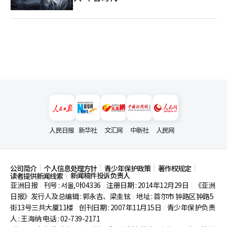
人民日报
新华社
文汇网
中新社
人民网
公司简介
个人信息处理方针
青少年保护政策
著作权规定
新闻稿件投诉负责人
读者提供新闻线索
亚洲日报
刊号 : 서울,아04336
注册日期 : 2014年12月29日
《亚洲
|
|
|
日报》发行人及总编辑 : 郭永吉、梁圭铉
地址 : 首尔市
钟路区钟路5
|
街13号三共大厦11楼
创刊日期 : 2007年11月15日
青少年保护负责
|
|
人 : 王海纳 电话 : 02-739-2171