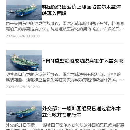
道指出，由于中东战争，原本在海峡内待命的8艘船只已成功通过
闻报道如潮水般涌来，但确切的船名并未出现，我与家人失去联
海峡，恢复正常航行。 此外，海峡内剩余的韩国船只数量已减少
韩国船只因油价上涨面临霍尔木兹海
系，甚至出现了过度呼吸的情况。”她表示：“每一分每一秒都像
至5艘。自2月底战争爆发以来，26艘被困的韩国船只中已有21艘
峡再入困境
是地狱。” 在韩国船只滞留霍尔木兹海峡的四个月期间，政府并
安全返回正常航行。 李总统表示：“能够比其他国家更迅速、安
未启动针对国内家属的信息指导机制。A女士提到：“3月1日霍尔
全地使被扣押的商船和船员脱困，得益于外交部、安全室和国家情
由于美国与伊朗达成停战协议，霍尔木兹海峡有限度开放，韩国国
木兹封锁开始时，我直接联系了海洋水产部以了解情况，但只得到
报局的努力与合作。”他还呼吁大家对相关部门的工作人员表示鼓
籍船只的撤离速度加快。随着通航正常化的期待增加，许多船只可
了该海域没有韩国船只的答复。”她说：“在我提供船名后，才得
励与支持。※ 本报道经人工智能（AI）系统翻译与编辑。
能会再次进入海峡进行原油运输。然而，政府表示，由于停战协商
2026-06-26 03:08:00
知停靠在港口的船只是安全的。” 她还表示：“此后，政府只是
尚未完全，无法允许国籍船只重新进入海峡。 根据6月23日海洋水
让我们去询问船公司，或者表示没有可以采取的措施。”她强
产部和航运业界的消息，HMM的中型货船'那雷号'获得伊朗波斯湾
调：“家属们从未收到过政府或公司的任何联系。” 尽管当地确
海峡管理局（PGSA）的通航许可，成功通过霍尔木兹海峡，至此
实有韩国船只，但初期的情况掌握和针对家属的信息共享完全没有
当天共有5艘韩国船只离开了海峡。 '那雷号'是一艘运输变压器和
进行，这引发了批评。尤其是在可能发生交战和封锁的海域，船只
HMM重型货船成功脱离霍尔木兹海峡
工厂建设所需高端材料的船只，由于美国与伊朗战争爆发，'那雷
长期滞留的情况下，除了船员的安全，国内家属的焦虑也应纳入危
号'在霍尔木兹海峡内滞留了约4个月。 前一天，包括HMM所属的
机应对的范围。 A女士强调，未来如果类似危机情况再次发生，留
大型集装箱船'达恩号'和超大型油轮（VLCC）'宇宙荣耀号'在内的4
随着美国与伊朗达成先前协议，霍尔木兹海峡有限开放，HMM的
在国内的船员家属至少应能获得基本的信息沟通渠道。 她指
艘韩国船只也获得PGSA的通航许可，成功离开海峡。 '达恩号'将
集装箱船、油轮和重型货船等在两天内成功穿越海峡返回韩国。
出：“在紧急灾难或交战情况下，船员们没有时间直接向家属解释
停靠在阿曼的索哈尔港进行装卸，随后经过多个东亚港口，最终抵
根据海洋水产部和航运业界的消息，HMM的重型货船‘HMM纳雷
2026-06-25 18:12:00
情况。如果政府或企业能够迅速共享基本的情况说明和安全信息，
达釜山港。'宇宙荣耀号'载有200万桶沙特阿拉伯原油，预计将在
号’于23日获得伊朗波斯湾海峡管理局（PGSA）的通航许可，成
将大大帮助留在国内的家属减轻不安，维持日常生活。” 她表
下月中旬进入丽水港，并向GS칼텍스交付原油。 政府将国籍船只
功穿越海峡返回韩国。 专门运输变压器和工厂建设所需高端材料
示：“在此次霍尔木兹事件的初期应对过程中，信息共享和情况掌
的安全放在首位，计划全力以赴在本周内将除在迪拜港维修的'木
的纳雷号，在中东地区运输相关产品后，由于美伊战争的影响，在
握方面存在很大不足。”并强调：“尽管船只安全撤离，但国内家
头号'外的12艘韩国船只全部撤出海峡。 另一方面，航运业界提
霍尔木兹海峡滞留了约4个月。 与纳雷号一起被困的姐妹船HMM纳
外交部：一艘韩国船只已通过霍尔木
属在不安中自我支撑的状况必须得到改善。” 与此同时，曾被困
到，韩国国籍的VLCC、油轮和化学船等可能会重新进入海峡。 由
木号曾遭遇疑似伊朗导弹的物体袭击。 前一天，HMM所属的大型
兹海峡并在航行中
于霍尔木兹海峡的韩国籍船只上周大部分已撤离，目前仍有26艘船
于沙特阿拉伯、阿联酋和科威特等中东产油国加快了战后油田的恢
集装箱船‘达温号’和超大型油轮（VLCC）‘赢家号’也获得
中剩下3艘。其中1艘是上月初遭到袭击的HMM“南木号”，目前
复，急需将原油和石油产品迅速运出海峡。 实际上，在海峡外的
PGSA的通航许可，成功脱离海峡。 达温号将驶入阿曼的索哈尔港
外交部11日表示，一艘被困于霍尔木兹海峡的韩国船只已成功脱离
正在阿联酋迪拜港进行修理。其余2艘则因仍需进行装船作业或考
阿曼湾，数十艘VLCC和油轮正在等待PGSA的通航许可，其中包括
进行货物装卸，随后经过东亚多个港口，最终抵达釜山港。载有