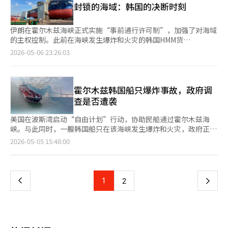
封锁的海域：韩国的决断时刻
市。 损失补偿压力加大，战略石油储备释放时机未定 政府为稳定
炸和火灾事件未涉及伊朗的主张相悖。 针对HMM纳木号，驻韩伊
油价而实施的战略石油储备释放政策即将到期，但后续应对措施仍
朗大使馆在6日的声明中坚决否认与伊朗军队有关的所有指控，
不明确。国际油价持续上涨，炼油行业的损失补偿压力加大，政策
称“伊朗大使馆对霍尔木兹海峡发生的韩国船只事件与伊朗军队的
伊朗在霍尔木兹海峡正式实施“事前通行许可制”，加强了对海域
的可持续性受到质疑。 据业内消息，四大炼油公司（SK创新、S-
任何关联表示坚决否认”。 尽管专栏未明确指出物理行动的主
的主权控制。此前在海峡发生爆炸和火灾的韩国HMM货
Oil、GS칼텍斯、HD现代石油银行）预计第一季度合计营业利润接
体，但其内容与伊朗大使馆的“无关”主张存在差异。 另一方
船“Namoo号”正被拖船引导至迪拜港。全球约20%的海上原油
2026-05-06 23:26:03
近5万亿韩元，较去年同期大幅改善。 韩日外交国防2+2会议首次
面，伊朗大使馆表示：“在军事和安全紧张的环境中，忽视公开要
运输经过这一战略要地，韩国船只遭受实际损失，26艘韩国船只和
升格为副部长级 7日，韩国和日本的外交和国防高官在首尔举行会
求和作战实质可能导致意外事件的发生，责任在于忽视这些考虑而
160名韩国船员仍被困在海峡内。霍尔木兹危机已不再是遥远的中
议，讨论安全合作方案。 此次会议由韩国外交部第一副部长朴允
在该海域航行或活动的各方。” 虽然伊朗军队并未主动攻击“无
东冲突，而是关乎韩国能源安全、国民安全和国家声誉的现实危
珠和国防部副部长李斗熙，以及日本外务省副部长船越武弘和防卫
辜”的HMM纳木号，但提到该船可能忽视了伊朗设定的海峡通航
机。伊朗要求所有过境船只事先获得许可，并警告若不按指定航线
霍尔木兹韩国船只爆炸事故，政府调
审议官加野康治共同主持，会议级别首次升格为副部长级。 双方
规则，从而暗示了可能的不可避免的物理反应。 “新闻电视”是
行驶可能采取军事行动。这实际上限制了《联合国海洋法公约》所
查是否遭袭
评估了韩日首脑之间的信任与联系，并表示将继续推动各级别的交
一个旨在向西方传达伊朗政府立场的国营英语媒体。 专栏还提
保障的国际海峡“通行权”。美国和伊朗利用霍尔木兹作为施压手
流与合作。 国情院：北韩宪法明确两国关系，但敌对性明显减弱
到：“最后，传达给阿联酋的严厉最后通牒打破了战争仅限于国际
段，海峡已进入准战时状态。然而，美国尚未展现明确战略。美国
美国在波斯湾启动“自由计划”行动，协助民船通过霍尔木兹海
国情院7日表示，北韩新宪法明确了南北两国的关系，但对南方的
公海的所有幻想。”并为伊朗在4日重新开始对阿联酋的攻击辩
总统特朗普在“自由计划”中表示支持民用船只撤离，但同时提及
峡。与此同时，一艘韩国船只在该海峡发生爆炸和火灾，政府正在
敌对性显著减弱。 国会情报委员会的执政党干事朴善元表示，国
护。 接着指出：“将霍尔木兹海峡的定义扩大到阿联酋领海，特
可能中止行动和谈判的可能性，华盛顿的混乱信息加剧了盟友的不
确认事实。据外交部消息，韩国时间4日晚上8点40分，停泊在阿
页
2026-05-05 15:48:00
情院对北韩宪法的特点和评估进行了报告。 国情院指出，北韩新
别是将富查伊拉港指定为海峡的作战边界，是战略重新定义的‘妙
安。在这种情况下，韩国政府的谨慎态度可以理解。过早的军事参
联酋附近海域的韩国船只（HMM NAMU，巴拿马籍）发生爆炸并
宪法虽然设立了领土条款，但并未在宪法中包含对南韩的敌对内
手’。”这似乎是指伊朗伊斯兰革命卫队在4日重新设定的“控制
与可能影响韩国企业和侨民的安全，并恶化与伊朗的外交关系。然
起火。船上有6名韩国船员和18名外籍船员，目前无人受伤。外交
一
容。 伊朗国媒称对韩国船只采取物理行动 伊朗国有媒体报道称，
范围”，包括阿联酋领海。 专栏警告：“对美国及其盟友而言，
而，谨慎不等于无所作为。封锁已持续两个月，一些船只面临粮食
部表示，正在调查爆炸和火灾原因及损失规模，并将与相关国家密
伊朗对一艘韩国船只采取了“物理行动”。 据联合通讯社报道，
这将是意想不到的冲击，霍尔木兹海峡外的富查伊拉港长期以来被
和饮用水短缺的风险。政府应在多国合作体系之外，充分利用与伊
切沟通，确保船只和船员安全。据韩联社报道，HMM公司称，爆
伊朗国有的Press TV在6日的评论中表示，伊朗对违反新海上规则
上
1
下
2
视为安全的后方基地，但现在这一角色的格局已完全改变。”※
朗的直接外交渠道，确保船只和船员的安全通行。当前最紧迫的是
炸声来自机舱左舷附近，船员们自行灭火，无人受伤。此次事故可
的韩国船只采取行动，表明其捍卫主权的决心。 虽然未具体提
本报道经人工智能（AI）系统翻译与编辑。
国民的生命和安全，而非地缘政治理由。同时，韩国需准备实际参
能与美国“自由计划”行动中的军事冲突有关。由于美伊紧张局势
及“韩国船只”的名称，但推测可能是HMM的“木头号”。该评
一
与国际合作。以英国和法国为首的44个国家正在讨论为霍尔木兹正
加剧，有观点认为韩国船只可能遭到攻击，但政府尚未确认。海洋
论还声称，美国在两天内停止“自由项目”并非出于善意，而是由
常化的防御性多国任务，重点在于保护商船、清除水雷和确保安全
水产部称，目前在霍尔木兹海峡内的韩国船只共有26艘，包括9艘
于伊朗的非对称军事威慑和计算后的果断反应。※ 本报道经人工
页
航行。韩国的扫雷舰力量成为现实解决方案。扫雷行动是为民用船
油轮和汽车运输船。韩国籍船员123人，外籍船员37人，共160人