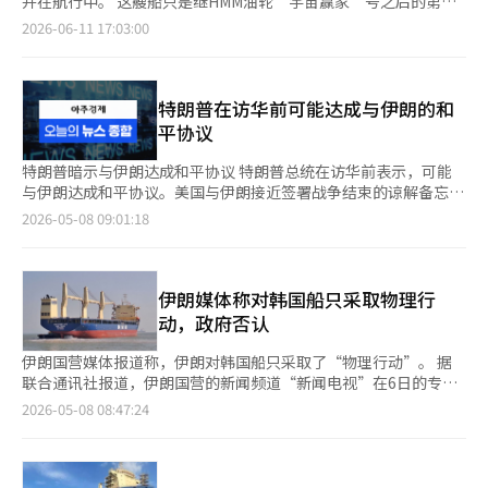
并在航行中。 这艘船只是继HMM油轮“宇宙赢家”号之后的第二
虑到近期美伊之间紧张局势的再度升级而重新审视通航计划。 关
至少5艘韩国国籍的船只。 海洋水产部表示，由于停战协商尚未完
200万桶沙特阿拉伯原油的赢家号预计将在下月中旬抵达余市港，
艘通过霍尔木兹海峡的韩国船只。 外交部指出：“此次通航的相
于“霍尔木兹船员家属采访”的反驳报道 本媒体于6月30日的纸质
2026-06-11 17:03:00
成，且在战争中散布的水雷清除等安全问题亟待解决，因此强烈反
向GS칼텍斯交付原油。 根据韩国政府与伊朗方面的协商，HMM所
关协商由其他国家的租船公司主导，该船正前往第三国。” 此
报纸上刊登了《“我们没有船”政府说，船名一出就改口……“去
对国籍船只重新进入海峡。然而，韩国也面临着为了油价正常化而
属的‘赢家号’于上月20日成为自美伊战争爆发以来首艘脱离海峡
外，外交部强调：“我们一直在向伊朗方面强调包括我们在内的所
问船公司”反复》及网络版报道《“韩国船只没有，去问船公
增加海峡内原油和石油产品运输的压力，预计将通过海洋水产部、
的韩国船只。该船于10日抵达蔚山港，向SK能源交付了200万桶原
有船只在霍尔木兹海峡的安全航行，并与相关国家保持持续沟
司”的海洋水产部……霍尔木兹船员家属的窒息四个月》。 对
外交部和工业部等相关部门的协商，决定国籍船只的再入时间。
油。 随着纳雷号成功脱离海峡，目前除在迪拜港进行维修的纳木
通。” 这艘船是由韩国船公司运营的液化天然气（LNG）运输
特朗普在访华前可能达成与伊朗的和
此，海洋水产部表示：“自2月28日霍尔木兹海峡封锁以来，我们
航运业界人士表示：“目前霍尔木兹海峡由于PGSA的通航程序等
号外，HMM所有船只均已成功返回韩国。 在前一天已有4艘韩国籍
船，船上有8名韩国船员。 韩国船只通过霍尔木兹海峡的时间距
已成立应急准备小组，并持续运行24小时应急对策小组，管理情况
平协议
原因，出入都出现了瓶颈，预计未来三个月内，等待在海峡入口的
船只脱离霍尔木兹海峡的基础上，今日又有5艘船只成功逃离，海
离“宇宙赢家”号脱离海峡约20天。装载200万桶原油的“宇宙赢
至今，并于3月3日开设了针对船员及其家属的‘应急咨询与沟通
船只将获得政府批准进入，或频繁前往沙特的延布、阿联酋的富查
峡内剩余的船只数量减少至13艘。
家”号于前一天抵达蔚山港。为确保通航，政府曾与伊朗方面进行
群’，通过24小时电话咨询和电子邮件咨询解决船员及其家属的困
特朗普暗示与伊朗达成和平协议 特朗普总统在访华前表示，可能
伊拉等替代港口。”
了协商。 因此，目前仍被困于霍尔木兹海峡的韩国船只数量已减
难。” 此外，海洋水产部还表示：“自战争爆发以来，海洋水产
与伊朗达成和平协议。美国与伊朗接近签署战争结束的谅解备忘录
少至24艘。海峡内的韩国船员总人数，包括在外国船只上工作的人
部及其他政府部门与船公司、船只、船员工会等形成了一个团队，
（MOU），特朗普警告若未达成协议，将加强军事压力。 据《华
2026-05-08 09:01:18
员，共计139人。※ 本报道经人工智能（AI）系统翻译与编辑。
努力确保船员和船只的安全。” 此报道是根据新闻调解委员会的
尔街日报》等外媒报道，特朗普在白宫活动中表示：“伊朗不能拥
调解结果进行的。
有核武器，他们对此表示同意。”他提到与伊朗进行了“非常好的
对话”，并认为达成协议的可能性很大。 CNN和Axios等媒体称，
美国与伊朗正在讨论谅解备忘录，内容包括暂停伊朗核浓缩、解除
伊朗媒体称对韩国船只采取物理行
对伊朗的制裁及逐步解除霍尔木兹海和美国对伊朗的海上封锁。
动，政府否认
李在明支持率67% 根据7日发布的全国指标调查（NBS），李在明
总统的支持率为67%，较上次调查下降2个百分点。 调查显示，20
伊朗国营媒体报道称，伊朗对韩国船只采取了“物理行动”。 据
岁以下群体中，支持率为37%，反对率27%，不确定和未回答占
联合通讯社报道，伊朗国营的新闻频道“新闻电视”在6日的专栏
36%。在不同意识形态中，进步派和中间派的支持率分别为92%
中表示：“伊朗针对违反新海上规则的韩国船只采取行动，明确表
2026-05-08 08:47:24
和69%，而保守派的反对率为48%。 韩国股市市值跃升至全球第
明伊朗将通过物理手段捍卫主权。” 虽然未具体提及“韩国船
七 韩国股市创下新纪录，市值达到约4.59万亿美元，跃升至全球第
只”的名称，但推测为HMM纳木号。 该专栏还声称，美国在两天
七，超过了加拿大的4.5万亿美元。 根据彭博社的统计，韩国股市
内停止“自由项目”并非出于善意，而是由于伊朗的非对称军事威
在美国、中国、日本、香港、印度和台湾之后，成为全球第七大股
慑和计算后的果断反应。 这一说法与伊朗政府关于HMM纳木号爆