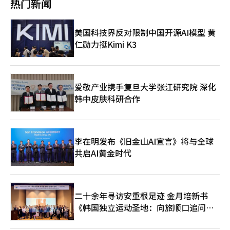
智能（AI）系统翻译与编辑。
热门新闻
只安全提供的防御和救援活动，韩国海军在水雷战领域具备世界级
滞留在海峡内。过去两个月，由于伊朗封锁霍尔木兹海峡，这些船
能力。最近的韩美联合水雷战演习中，展现了高探测精度和快速清
只无法离开。※ 本报道经人工智能（AI）系统翻译与编辑。
除能力。韩国的扫雷能力不仅是军事资产，也是维护国际航行秩序
美国科技界反对限制中国开源AI模型 黄
的公共资源，并可展示韩国防务和造船业的国际竞争力。然而，所
仁勋力挺Kimi K3
有贡献都应在明确原则下有限进行。韩国不应自动加入美国对伊朗
的施压战略，而应在保护本国公民和国际海上安全的目标下行动。
这是国际社会可以接受的理由，同时也为与伊朗的外交留下空间。
霍尔木兹的冲突不仅是中东争端，而是美国霸权与伊朗生存战略、
国际海上秩序和资源安全的地缘政治考验，韩国正处于其中。为保
爱敬产业携手复旦大学张江研究院 深化
护国民生命，韩国需与伊朗谈判，与国际社会合作，并在必要时承
韩中皮肤科研合作
担有限的安全贡献。保持这种复杂的平衡是韩国应展现的真正国
力。 ※ 本报道经人工智能（AI）系统翻译与编辑。
李在明发布《旧金山AI宣言》将与全球
共启AI黄金时代
二十余年寻访安重根足迹 金月培新书
《韩国独立运动圣地：向旅顺口追问历
史》出版