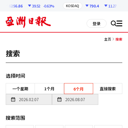
코
인
6256.86
39.52
-0.63%
790.4
11.27
-1.41
KOSDAQ
정
보
all
登录
搜
men
索
主页
搜索
搜索
选择时间
一个星期
1个月
直接搜索
6个月
搜索范围