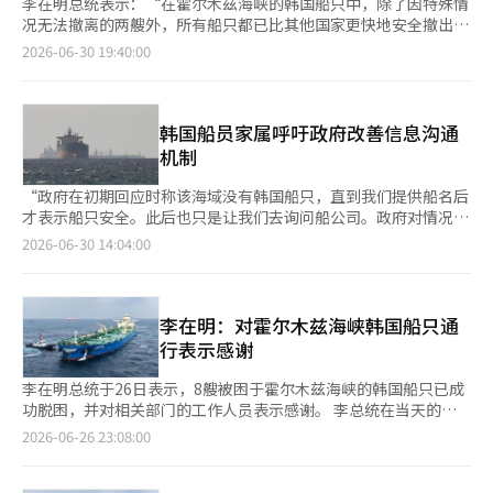
李在明总统表示：“在霍尔木兹海峡的韩国船只中，除了因特殊情
况无法撤离的两艘外，所有船只都已比其他国家更快地安全撤出海
峡。” 李总统在当天主持的国务会议暨紧急经济检查会议上提
2026-06-30 19:40:00
到：“目前一艘船正在撤离，几乎已经脱离危险区域。” 此前，
海洋水产部曾表示，已有两艘韩国船只成功逃离霍尔木兹海峡，目
前仅剩三艘船只。随后又有一艘船只成功撤离。 李总统称：“这
一切都得益于信任政府并团结一致的国民，以及海洋水产部、外交
韩国船员家属呼吁政府改善信息沟通
部、国家情报院等相关部门公务员的辛勤努力。” 然而，他也指
机制
出：“危机尚未结束。”并预计：“即使实现停战，全球经济完全
恢复正常仍需相当长的时间。” 李总统强调：“从中长期来看，
“政府在初期回应时称该海域没有韩国船只，直到我们提供船名后
需要更高效和集中的危机管理。”并要求：“以内阁为中心，进一
才表示船只安全。此后也只是让我们去询问船公司。政府对情况的
步加强应急响应机制，同时持续推进能源和原材料供应链的多元化
掌握和应对显得过于轻率。” 根据《亚洲经济》的报道，最近从
2026-06-30 14:04:00
等长期任务。”※ 本报道经人工智能（AI）系统翻译与编辑。
霍尔木兹海峡撤离的韩国船只上有一名船员的家属A女士表示，在
船只在当地停留的四个月里，留在国内的家属几乎处于信息空白的
状态。除了确保船只安全外，政府未能向处于不安中的家属提供任
何基本情况说明，引发了广泛的批评。 随着中东地区紧张局势的
李在明：对霍尔木兹海峡韩国船只通
加剧，多艘船只在霍尔木兹海峡附近被滞留了很长时间。随后，随
行表示感谢
着停火协议的达成，滞留的船只开始逐渐移动，其中一些韩国船只
也在此过程中离开了海峡。 然而，船员家属感受到的政府回应却
李在明总统于26日表示，8艘被困于霍尔木兹海峡的韩国船只已成
截然不同。A女士表示：“能够安全撤离真是太好了，但政府的应
功脱困，并对相关部门的工作人员表示感谢。 李总统在当天的社
对实在不够。” A女士感到最大的不安是在HMM“南木号”被击中
交媒体上表示：“现在剩下的船只有5艘，其中2艘因维修和货物问
2026-06-26 23:08:00
时。当时媒体纷纷报道“韩国船只被击中”，但初期报道中并未立
题决定继续留在海峡，预计其余3艘将在周末内脱困。” 他还分享
即确认船名。滞留在霍尔木兹附近的其他韩国船只的家属们则饱受
了关于“霍尔木兹海峡被困的8艘韩国船只成功脱困”的报道。 报
极大的不安。 A女士回忆道：“南木号被击中的那天晚上，尽管新