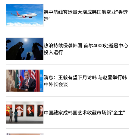
韩中航线客运量大增成韩国航空业"香饽
饽"
热浪持续侵袭韩国 首尔4000处避暑中心
投入运行
消息：王毅有望下月访韩 与赵显举行韩
中外长会谈
中国藏家成韩国艺术收藏市场新"金主"