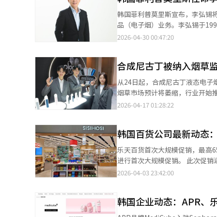
责任的选择，并提升整个类别的
韩国菲利普莫里斯宣布，李弘锡
强电子烟等非燃烧产品线。 BAT罗斯曼斯率先进入国内液态电子烟市场。该公司于2023年推出液态电子烟品
品（电子烟）业务。李弘锡于19
牌'Vuze'，并不断扩大销售区域和产品线，巩
2018年担任台湾法人代表。在
2026-04-30 00:47:20
传统卷烟市场的增长放缓，而卷
商业运营和无烟产品业务，推动
上升，液态产品因此成为新的增长点。 根据疾病管理局最近发布的《2025年社区健康调查》分
作，推动无烟产品转型，为韩国
中，卷烟型电子烟的使用率增长了9
合成尼古丁被纳入烟草
会的未来发挥建设性作用。※ 本
较前一年下降了1.0个百分点。而
从24日起，合成尼古丁液态电
到了6.3%和4.5%。电子烟被视为“
烟草市场预计将萎缩，行业开始
烟市场长期呈现下降趋势，卷烟
将于24日生效，将烟草的定义
2026-04-17 01:28:22
烧产品组合的新增长点。”※ 本
束，处于监管盲区。 随着法律
计将上涨。烟草消费税、地方教育税
韩国百货公司最新动态：乐
业内人士普遍认为，此次监管将
优势将减弱。 因此，KT&G、B
乐天百货首次大规模促销，最高65%折扣 乐天百货宣布，从3日至12日，旗下生活方式店‘
烟新产品，展开激烈的市场竞争。 KT
进行首次大规模促销。 此次促销涵
Collection”。该系列首次
括以植物性原料为主的‘희녹’、
2026-04-03 23:42:00
Glo的Hyper系列专用棒“Neo 
活动期间，消费满5万韩元的前8
Hyper设备内部。 JTI韩国从7日
盒’。 Galleria百货推出‘五感所’快闪店 Galleria百货宣布，在首尔名品馆推出
加热模式。Ploom Aura是继20
韩国企业动态：APR、乐
业至9日。 ‘五感所’的产品以
莫里斯本月初推出了IQOS Iluma专用
Galleria表示，随着‘心灵