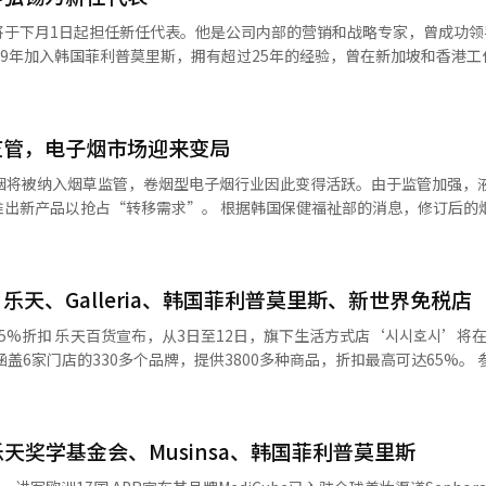
标准。”此外，韩国菲利普莫里斯于上月1日任命李洪锡为新任首席执行官
将于下月1日起担任新任代表。他是公司内部的营销和战略专家，曾成功领
99年加入韩国菲利普莫里斯，拥有超过25年的经验，曾在新加坡和香港工
固其在液态电子烟市场的地位。 烟草行业关注液态电子烟的原因在于，
快速变化的市场环境中，他展示了卓越的全球管理能力。2021年回到韩国
烟型电子烟市场的竞争也愈发激烈。尽管传统烟草需求下降，但电子烟的
了产品线扩展和消费者满意度提升。李弘锡表示，将加强与政府和公共卫
析结果，过去七年
的公共卫生目标做出贡献。他强调，通过开放和科学的对话以及持续创新
0.9%，液态电子烟的使用率增长了73.1%。去年，传统卷烟的吸烟率为1
监管，电子烟市场迎来变局
报道经人工智能（AI）系统翻译与编辑。
卷烟型电子烟和液态电子烟的当前使用率分别上升了0.3个百分点和0.5个
子烟将被纳入烟草监管，卷烟型电子烟行业因此变得活跃。由于监管加强，
使用”，而非“吸烟”，因此使用率的统计方式有所不同。 业内人士表示：“卷
推出新产品以抢占“转移需求”。 根据韩国保健福祉部的消息，修订后的
型电子烟市场的竞争也愈发激烈。对于全球烟草公司而言，液态电子烟成
从“烟草叶”扩大到“烟草或尼古丁”。此前，合成尼古丁产品未受烟草相
报道经人工智能（AI）系统翻译与编辑。
的修订，含合成尼古丁的所有烟草产品将与卷烟受到相同的监管，液态电子
、个别消费税等将适用于每毫升约1800韩元，每瓶30毫升约54000韩
天、Galleria、韩国菲利普莫里斯、新世界免税店
不可避免地改变韩国电子烟市场的格局。合成尼古丁液态电子烟在价格和
AT罗斯曼斯、韩国菲利普莫里斯、JTI韩国等主要烟草公司本月纷纷推出
시시호시’将在所有门店
&G日前在全国便利店推出了卷烟型电子烟Lil Hybrid专用棒“Mix Cig
盖6家门店的330多个品牌，提供3800多种商品，折扣最高可达65%。 
采用“平衡滤芯”，含有18%的雪茄叶。 BAT罗斯曼斯于13日推出了卷烟型
拥有70年历史的‘일광전구’、以及以独特图案和色彩著称的‘키티버니
Boost”的改良版。去年升级的“Stick Seal”技术被应用于防止烟叶残留在
00名顾客可获得5000韩元的现场折扣券，消费满10万韩元的顾客可获得
起在官网限量预售“Ploom Aura First Edition”。通过专用应用程序
国内品牌‘五感所’的快闪店，营
24年10月推出的“Ploom X Advanced”之后约一年半推出的后续型号。
天奖学基金会、Musinsa、韩国菲利普莫里斯
青铜为材料，音色清澈深邃，适合冥想。产品价格从5万韩元到100万韩元
棒“Sentia Zesty Red”。通过扩展Sentia产品线中的“Special Bl
健康’趋势的兴起，冥想受到越来越多人的关注，因此推出此快闪店。 韩国菲