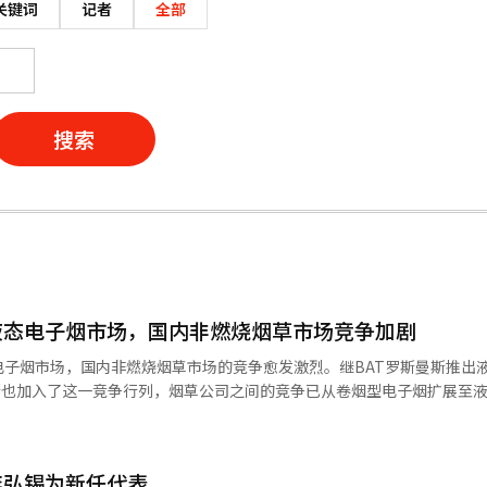
关键词
记者
全部
搜索
液态电子烟市场，国内非燃烧烟草市场竞争加剧
子烟市场，国内非燃烧烟草市场的竞争愈发激烈。继BAT罗斯曼斯推出
莫里斯也加入了这一竞争行列，烟草公司之间的竞争已从卷烟型电子烟扩展至
E'。该产品为可充电设备，采用可更换烟弹。韩国菲利普莫里斯表示，采用自主技
应功能和震动提醒功能，以提高使用便利性。 韩国菲利普莫里斯相关人士
李弘锡为新任代表
品的推出，更是重新定义国内液态电子烟设备标准的努力，旨在为成年吸烟者