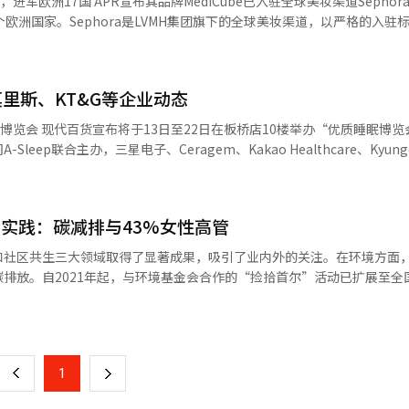
ube已入驻全球美妆渠道Sephora，覆盖法
Sentia系列包括烟草混合（黄金、银色）、清新混合（深绿色）、特别
欧洲国家。Sephora是LVMH集团旗下的全球美妆渠道，以严格的入驻
内人士表示：“由于合成尼古丁液态电子烟的监管，市场环境发生了巨大变化，
合系列，旨在满足国内消费者的需求。 菲利普莫里斯计划通过新产品加强
a的450家门店及各国在线渠道推出MediCube护肤产品，借此扩大在欧洲
司正在加强设备和专用棒的产品线，市场竞争将更加激烈。”※ 本报道经
界免税店独家销售‘아누아X케데헌’ 新世界免税店宣布，在明洞店推
2026年上半年乐天希望奖学
快闪店，持续至4月底。 此次快闪店将独家展示20种合作商品，其中包括
了总计15.92亿韩元的奖学金。奖学金每学期提供400万韩元，支持学生
外销售的产品。 活动期间，顾客可参与抽奖和领取赠品活动。 ※ 本报道经人工智能（AI）系统翻译与
里斯、KT&G等企业动态
计投入约706亿韩元。颁奖仪式上，乐天奖学基金会理事长张惠善表示，希
A合作加速K-时尚进军中国 Musinsa与韩国贸易投资振兴公社
睡眠博览会 现代百货宣布将于13日至22日在板桥店10楼举办“优质睡眠博览
AM合作，推动K-时尚加速进入中国市场。19日，三方在成都签署了合作协
eep联合主办，三星电子、Ceragem、Kakao Healthcare、Kyung
a将提供当地运营支持，KOTRA则利用其全球网络拓展市场。AAKAM是Mus
展示多种与睡眠相关的内容。 展会分为入眠、深睡、起床三个区域，观众可体
24年的20亿韩元增长到2025年的100亿韩元。同日，Musinsa还参与
化器及AI睡眠垫等。 活动期间，拥有80万订阅者的睡眠专家
费品合作广场”，展示其平台策略和AAKAM系列产品。 韩国菲利普莫里斯
y”将现场讲解睡眠要素及原理，并设有企业咨询展位。 韩国菲利普莫里斯推出新款电
G实践：碳减排与43%女性高管
luma i Electric Purple”。 “Electric Purple”是IQOS Ilu
因素。公司在其工厂实施了超越法律标准的水质管理，并设有废水再利用
S官网和全国9家直营店有售。 通过此次新色发布，IQOS加强了产品组合
和社区共生三大领域取得了显著成果，吸引了业内外的关注。在环境方面
极参与当地生态保护活动。 ※ 本报道经人工智能（AI）系统翻译与编辑
ma i系列包括多种颜色，售价分别为12.9万韩元、8.9万韩元和5.9万韩元。 
排放。自2021年起，与环境基金会合作的“捡拾首尔”活动已扩展至全国
动。 KT&G寻找独立音乐人 KT&G Sangsangmadang宣布将
159.51公斤。位于庆尚南道的工厂通过微藻设施每年减少2.1吨二氧化碳
页
发现”项目的参与者。 该项目自2007年启动，至今已支持54个乐队制作专
运营。微藻副产品被制成肥料、饲料和生物柴油。在企业合作方面，公司
Yoonmachi”、“Jisoku Club”、“The Falls”等，现活跃于
安全培训和设备支持。与约500家合作伙伴保持关系，其中140家位于地
一
出道且有3首以上原创歌曲的音乐人，详情可在KT&G Sangsangmadan
，90%以上员工为本地人才。女性高管比例达43%，是国内平均水平的5倍
选团队将获得总计800万韩元的奖金和专辑制作费。 此外，还将有机会参与独
上
1
下
，体现了性别平等的薪酬体系。这些成就展示了韩国菲利普莫里斯如何建
人工智能（AI）系统翻译与编辑。
AI）系统翻译与编辑。