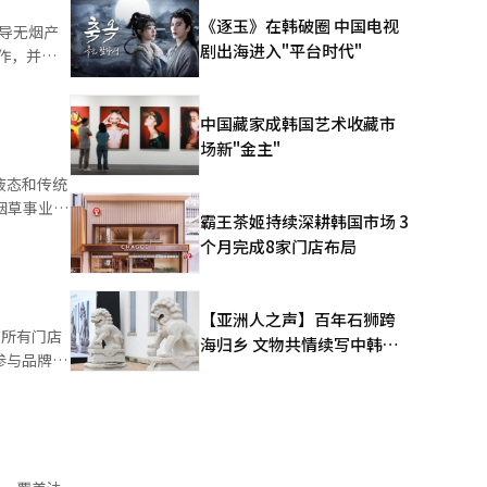
，着手加
《逐玉》在韩破圈 中国电视
导无烟产
剧出海进入"平台时代"
作，并于
后，他负责
使用却持续
生专家的合
中国藏家成韩国艺术收藏市
，为韩国社
7.9%，
场新"金主"
百分点，达
液态和传统
烟草事业法
为拓展非燃
霸王茶姬持续深耕韩国市场 3
关法律的约
个月完成8家门店布局
烟的价格预
元的税收。
促销方面的
【亚洲人之声】百年石狮跨
卷烟型电子
海归乡 文物共情续写中韩人
ar
参与品牌包
文新篇
电子烟品牌
포니’等。
Glo
精选‘幸运
可以定制四种
 韩国菲利普
不等。
end”系
利普莫里斯