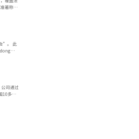
混合（紫
标准著称。
预计转向卷
其特殊混
市场的影响
人工智能
8种仅供海
完成学业。
编辑。
望受助学生
会”。 此
议，旨在降
dong
insa孵
验各种睡眠
了由
参与世界水日
子烟 韩
ma i系列的
设施。工厂
，以满足
，公司通过
。
为纪念发
10多个
，并利用太
辑和提供演
积极参与安
各种演出和专
方。在就
g官方
。2019
立演出及“想
立企业信任