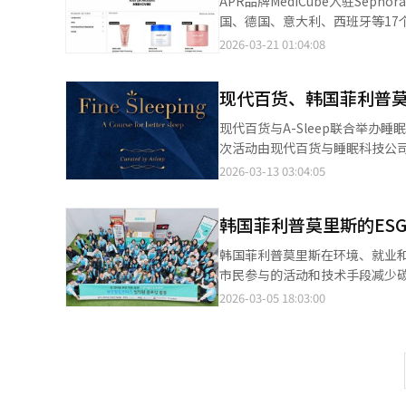
APR品牌MediCube入驻Sephora，进军欧洲17国 APR宣布其品牌MediC
列，积极迎合细分消费者的喜好。
推出‘센티아 제스티 레드’ 韩国菲利普莫里斯宣布推出‘센티아 제스티 레드’，这是为IQOS Iluma系列设计的新产
国、德国、意大利、西班牙等17个
色、Zesty Red）等。 业
品。 该产品扩展了现有的特殊混
APR计划在本月内通过Sephor
2026-03-21 01:04:08
烟型电子烟的需求将增加。各公
合系列，并提高对细分市场的响应能力。 新世
力。 乐天奖学基金会发放15.9亿韩元奖学金 乐天奖学基金会于19日在首尔举行了“
（AI）系统翻译与编辑。
出‘아누아’与‘케데헌’的合作
金”颁发仪式，向398名学生发放
现代百货、韩国菲利普莫
自1983年基金会成立以来，累
在实践中感受到自身的价值。 Musinsa与KOTR
现代百货与A-Sleep联合举办
（KOTRA）及设计师品牌AAK
次活动由现代百货与睡眠科技公司A-Sl
低品牌海外扩张的壁垒。Musins
Navien等10家公司参与，
2026-03-13 03:04:05
化计划的成功案例，其年交易额从20
科技设备，如按摩椅、除湿通风净
KOTRA主办的“2026韩中消
YouTuber“Brainerg
环保活动 韩国菲利普莫里斯为纪念“世界水日”参与了密阳大坝的环保活动。活动中，150多名参与者清理了水源保
韩国菲利普莫里斯的ES
国菲利普莫里斯宣布推出新款电子烟“IQOS I
护区的垃圾，并检查了水质污染
新颜色，适用于三种型号，在IQO
韩国菲利普莫里斯在环境、就业
经理哈伦·巴谢尔表示，将继续积
成年吸烟者的偏好。 IQOS Ilu
市民参与的活动和技术手段减少碳
布，至5月20日，购买并注册设备的顾客可参与抽奖活
城市，542名市民参与，收集垃圾
2026-03-05 18:03:00
于4月10日前招募“2026乐队
阳能和废水再利用系统实现环保
出机会。 通过该项目发掘的音乐人如“
全健康合作项目，为中小企业提供
辑活动中。 报名资格为2020年后
业领域，工厂自2002年成立以来
Instagram查看。 最终入
年，公司获得“平等薪酬认证”
象实现节”等活动。 ※ 本报道经
的典范。※ 本报道经人工智能（