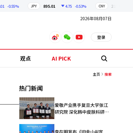
-0.55%
895.01
4.75
-0.53%
210.08
0.
JPY
CNY
2026年08月07日
登录
weibo
weixin
youtube
观点
AI PICK
搜
索
主页
搜索
热门新闻
爱敬产业携手复旦大学张江
研究院 深化韩中皮肤科研合
作
李在明发布《旧金山AI宣