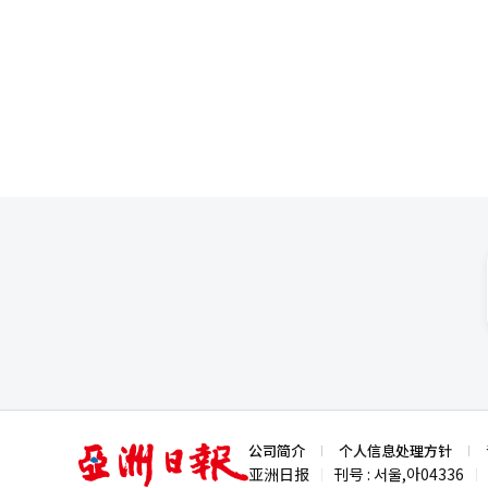
亚
公司简介
个人信息处理方针
洲
亚洲日报
刊号 : 서울,아04336
|
|
日