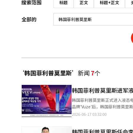
搜索范围
标题
正文
标题+正文
全部的
‘韩国菲利普莫里斯’
新闻
7
个
韩国菲利普莫里斯进军
韩国菲利普莫里斯正式进入液态电
品牌'Vuze'后，韩国菲利普
烟。 据业内消息，韩国菲利普莫里斯将于22日起在全国的IQOS直营店销售液态电子烟设备'VEEV inPRIME'及专用液
2026-06-17 03:32:00
态烟弹'VEEBI inPRIM
部热量均匀传递，并增加了液态不足时的感
韩国菲利普莫里斯任命
表示：“'VEEV'不仅仅是产