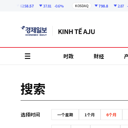
코
인
6258.57
37.81
-0.6%
798.8
2.87
-0
SPI
KOSDAQ
정
보
时政
财经
all
menu
搜索
选择时间
一个星期
1个月
6个月