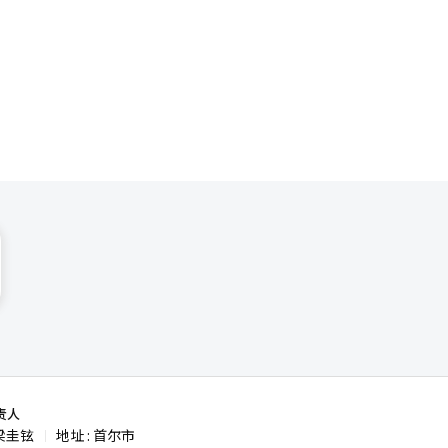
责人
梁圭铉
地址 : 首尔市
|