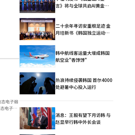
言》将与全球共启AI黄金时
代
二十余年寻访安重根足迹 金
月培新书《韩国独立运动圣
地：向旅顺口追问历史》出
版
韩中航线客运量大增成韩国
航空业"香饽饽"
热浪持续侵袭韩国 首尔4000
处避暑中心投入运行
液态电子烟
液态电子
消息：王毅有望下月访韩 与
术使设备内
赵显举行韩中外长会谈
提供更多负