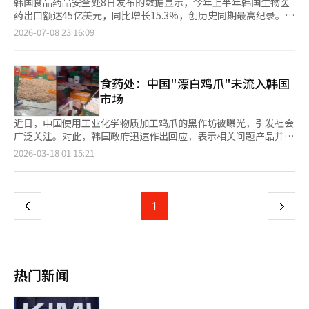
韩国食品药品安全处8日发布的数据显示，今年上半年韩国生物医
药出口额达45亿美元，同比增长15.3%，创历史同期最高纪录。数
据显示，今年上半年生物医药出口额占韩国医药品出口总额的
2026-07-08 23:16:09
86.5%，成为韩国医药品出口的主力军。 近年来，韩国生物医药出
口保持快速增长。全年出口额由2023年的49亿美元增至2024年的
76亿美元。韩国食品药品安全处预计，若下半年保持当前增长势
头，今年全年出口额有望再创历史新高。 今年上半年，韩国生物
食药处：中国"漂白鸡爪"未流入韩国
医药产品出口至全球163个国家和地区。其中，瑞士以7.7亿美元位
市场
居第一，占出口总额的17.1%；美国（6.1亿美元）、匈牙利（6亿
美元）、荷兰（4.5亿美元）和德国（4亿美元）位列其后。法国出
近日，中国使用工业化学物质加工鸡爪的黑作坊被曝光，引发社会
口额达1.6亿美元，首次跻身韩国生物医药出口目的地前十位。 按
广泛关注。对此，韩国政府迅速作出回应，表示相关问题产品并未
产品类别看，重组蛋白药物出口额最高，达39.7亿美元；毒素及抗
流入韩国市场。 韩国食品药品安全处（以下食药处）17日发布说
页
2026-03-18 01:15:21
毒素产品和疫苗出口额分别为2.8亿美元和1.2亿美元。 韩国食品药
明称，中国生产的鸡爪属于禁止进口品类，目前没有发现涉事产品
品安全处表示，将继续通过推进监管改革、提供定制化服务以及加
在韩国流通的情况。 食药处表示，根据现行规定，包括鸡爪在内
一
强与主要出口市场的监管合作，支持韩国生物医药产品进一步拓展
的畜产品必须经过进口卫生评估，仅限获批品类方可进入韩国市
海外市场，推动行业保持增长势头。
场。同时，所有进口食品必须完成海外生产企业注册，并向监管机
上
1
下
构申报后才能通关。 食药处负责人强调，目前韩国仅允许进口经
过热处理的中国禽类加工食品，且对进口食品安全进行严格监控。
一
中国央视“3·15晚会”日前曝光部分网红鸡爪的生产环境脏乱不
堪，工人将掉落在地的鸡爪直接重新投入加工容器，甚至将扫帚、
页
铲子等清洁工具随意放置在食品上方，卫生状况令人担忧。 更为
热门新闻
严重的是，部分企业被发现使用工业双氧水对鸡爪进行浸泡漂白，
使产品外观更白。双氧水是一种具有强氧化性的化学物质，通常用
于消毒和杀菌，不可用于食品加工。 事件曝光后，在中国国内引