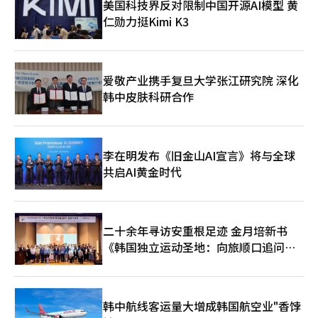
美国科技界反对限制中国开源AI模型 黄
发舆论震动，也引起周边国家对食品安全的关注。韩国方面表示，
仁勋力挺Kimi K3
将继续强化进口食品的检验与监管机制，防止类似问题产品进入市
场。
爱敬产业携手复旦大学张江研究院 深化
韩中皮肤科研合作
李在明发布《旧金山AI宣言》将与全球
共启AI黄金时代
二十余年寻访安重根足迹 金月培新书
《韩国独立运动圣地：向旅顺口追问历
史》出版
韩中航线客运量大增成韩国航空业"香饽