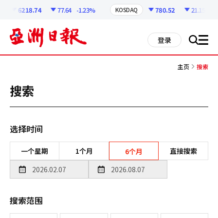
코
인
6218.74
77.64
-1.23%
780.52
21.15
-2.
KOSDAQ
정
보
all
登录
搜
men
索
主页
搜索
搜索
选择时间
一个星期
1个月
直接搜索
6个月
搜索范围