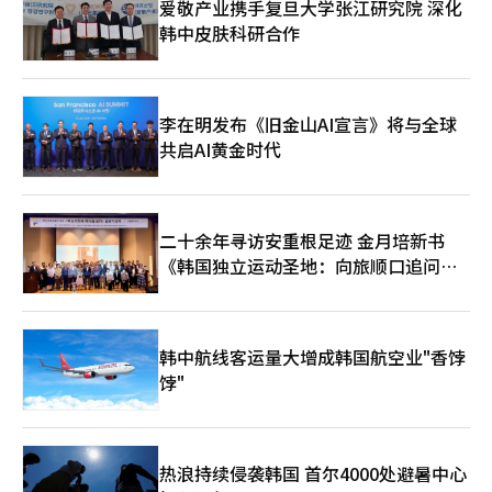
爱敬产业携手复旦大学张江研究院 深化
韩中皮肤科研合作
李在明发布《旧金山AI宣言》将与全球
共启AI黄金时代
二十余年寻访安重根足迹 金月培新书
《韩国独立运动圣地：向旅顺口追问历
史》出版
韩中航线客运量大增成韩国航空业"香饽
饽"
热浪持续侵袭韩国 首尔4000处避暑中心