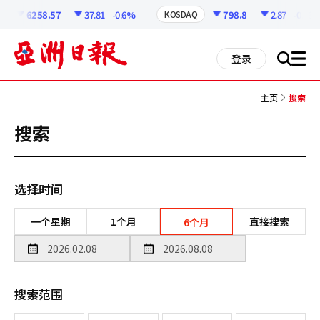
코
인
6258.57
37.81
-0.6%
798.8
2.87
-0.36%
KOSDAQ
정
보
all
登录
搜
men
索
主页
搜索
搜索
选择时间
一个星期
1个月
直接搜索
6个月
搜索范围