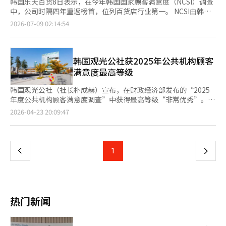
韩国乐天百货8日表示，在今年韩国国家顾客满意度（NCSI）调查
中，公司时隔四年重返榜首，位列百货店行业第一。 NCSI由韩国
生产性本部（KPC）与美国密歇根大学共同开发，是韩国具有代表
2026-07-09 02:14:54
性的消费者满意度评价指标，由消费者直接对企业产品和服务进行
评价。 乐天百货表示，此次重回第一，主要得益于近年来持续推
进以消费者体验为核心的零售创新，不断优化门店业态和购物环
境，提升整体服务水平。公司围绕全国核心门店推进升级改造，其
韩国观光公社获2025年公共机构顾客
中仁川店已于今年5月完成全面翻新，目标打造年销售额1万亿韩元
满意度最高等级
级高端百货；将于下月正式开业的芦原店则新增美妆、生鲜美食等
业态，进一步提升区域竞争力。 此外，蚕室店和总店持续打造集
韩国观光公社（社长朴成赫）宣布，在财政经济部发布的“2025
购物、旅游、娱乐于一体的复合型消费空间，2024年至2025年连
年度公共机构顾客满意度调查”中获得最高等级“非常优秀”。该
续两年合计实现年销售额5万亿韩元（约合人民币226万元）。去
调查由财政经济部每年进行，旨在提升公共机构服务质量和公众满
页
2026-04-23 20:09:47
年，蚕室店举办约700场时尚、餐饮等主题快闪活动，总店则通过
意度。今年调查涉及186个公共机构，结果分为非常优秀、优秀、
举办明洞庆典、引入韩国时尚品牌专区等举措，持续吸引国内外消
普通、欠佳、非常欠佳五个等级。在此次调查中，观光公社是文化
一
费者，进一步提升门店客流和消费活力。 在服务方面，乐天百货
体育观光部下属机构中唯一获得非常优秀等级的单位。这一成就归
近两年持续完善服务体系，邀请业内专家开展一线服务培训，并结
功于其应对地区人口减少危机的“数字旅游居民证”和“旅行
上
1
下
合消费趋势优化服务标准。今年上半年，公司上线人工智能（AI）
月”等项目的全国推广，以及通过吸引国内外游客来振兴内需的努
客户意见（VOC）管理系统，进一步提升客户咨询和服务效率，下
力。朴成赫表示：“观光公社通过旅游传递幸福的真诚努力，获得
一
半年还计划开展“Back to the Basic”服务提升活动。 乐天百货
了顾客满意度最高等级的成果。作为韩国代表性的旅游公共机构，
表示，随着外籍游客消费持续增长，公司业绩有望继续改善。韩国
我们将更加倾听国民的声音，通过创新成为令全球游客感动的机
页
金融信息机构FnGuide预计，乐天购物今年第二季度营业利润将同
构。”此外，观光公社将举办“旅游政策国民建议征集活动”，截
热门新闻
比增长170.4%。
止日期为下月12日。公社将积极采纳国民的创意，提高旅游领域的
公众服务满意度，并扩大以顾客为中心的项目。详情可在韩国旅游
官网查看。