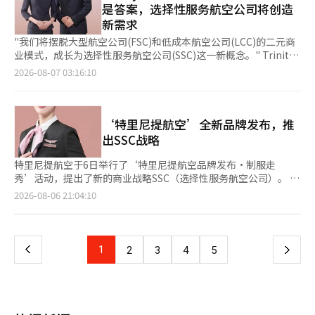
本报道经人工智能（AI）系统翻译与编辑。
的内部显示屏。很可能与三星新发布的Galaxy Fold8类似，属于宽
是答案，选择性服务航空公司将创造
Frank Burger在全国运营着600多家门店，去年EBITDA为60亿韩
还含有1000ppm的氟和去除牙菌斑的成分，增强了龋齿预防和口
屏折叠手机。产品名称有可能为'iPhone Ultra'或'iPhone Fold'。
新需求
元，市场对其企业价值的评估约为500亿韩元。 咖啡和炸鸡连锁的
腔清洁的功能。奥斯特玛相关人士表示：“牙龈疾病的预防管理比
据悉，三星显示将独家供应折叠OLED面板，这意味着三星的显示
交易也在加速进行。全球奶茶连锁品牌公茶已决定由全球私募基金
症状出现后的治疗更为重要。”并表示：“基于奥斯特玛在牙科领
"我们将摆脱大型航空公司(FSC)和低成本航空公司(LCC)的二元商
技术也将应用于苹果的首款折叠手机。苹果可能会采取与三星略有
贝恩资本收购其最大股东TA Associates在韩国、日本、美国等全
域的专业性，我们将持续扩大能够保护口腔健康的产品线。”另一
业模式，成长为选择性服务航空公司(SSC)这一新概念。" Trinity
不同的战略。三星通过提升硬件的完整性推动折叠手机的普及，而
球业务的全部股份。交易规模约为6.35亿美元（约9000亿韩
方面，根据健康保险审查评价院发布的‘2024年门诊常见疾病统
航空代表李相允在6日于首尔索诺佩利切会议中心举行的“Trinity
2026-08-07 03:16:10
苹果则可能更专注于改变'用户体验（UX）'。美国IT媒体9to5Mac
元），预计交易将在今年第四季度完成。国内私募基金VIG
计’显示，牙龈病患者人数达到了1958万，超过了感冒（约1760
航空品牌推出·制服走秀”活动中介绍了新的商业战略SSC概念。
预测，苹果的折叠iPhone将不仅仅是高规格智能手机，而是将围
Partners正在推进本村炸鸡的出售，并与海外战略投资者（SI）进
万人）的数量。※ 本报道经人工智能（AI）系统翻译与编辑。
李代表强调：“我们将成为客户可以放心选择的航空公司，融合安
绕屏幕的使用性和界面进行差异化。关键在于如何利用更大的屏
行最后的协商。 投资者关注外食连锁品牌的原因在于其稳定的现
全、信任、客户定制服务以及T'way航空的安全和索诺集团积累的
幕。预计折叠iPhone展开时将提供历代iPhone中最大的屏幕，从
金创造能力。随着加盟店的增加，总部可以通过特许权使用费、原
接待经验。”他还表示：“品牌价值在于客户的体验，我们将成为
‘特里尼提航空’全新品牌发布，推
而在视频观看、游戏、网页浏览、文档处理和邮件查看等方面达到
材料供应和物流等方式持续获得收益。收购后，通过扩大数字订
一个始终值得信赖的企业，而非仅仅提供华丽服务。” SSC的特点
出SSC战略
平板电脑的水平。特别是如果增强了同时运行两个应用的多任务处
单、提高物流效率和品牌更新等方式，提升盈利能力的空间也很
是根据航线和旅行目的选择性地提供核心航空服务。国内和短途航
理和屏幕分割功能，iPhone的使用方式将发生根本变化。用户可
大。 海外扩展性也是主要的投资因素。随着K-食品的流行，国内
线将保持合理的票价，而美洲和欧洲等长途航线则将提升服务质量
特里尼提航空于6日举行了‘特里尼提航空品牌发布·制服走
以在一个屏幕上查看邮件，同时在另一个屏幕上撰写文档或进行网
验证过的品牌能够在海外市场扎根的期待加大，全球资本的投资也
并增强票价竞争力。 Trinity航空在今年2月于仁川国际机场开设了
秀’活动，提出了新的商业战略SSC（选择性服务航空公司）。 此
页搜索，这在以往的iPhone中是难以实现的生产力提升。折叠状
在持续。妈咪炸鸡已在泰国、蒙古和日本等地扩展业务，本村炸鸡
高端值机柜台，并计划从下半年开始逐步运营机场内的贵宾室。机
次活动在首尔的索诺费利切会议中心举行，是公司更名后首次举行
态和展开状态的功能也将明确区分。在外部屏幕上，用户可以进行
页
2026-08-06 21:04:10
在全球10个国家运营着500多家门店。 成功实现体质改善的收购案
上娱乐(IFE)、互联网(IFC)、餐饮等高端服务将作为选择项提供。
的官方活动，旨在首次向内外界介绍新的品牌形象和未来的服务创
消息和通知的日常操作，而内部大屏幕则负责内容消费和多任务处
例，进一步刺激了投资者的信心。Two Some Place在私募基金投
公司还计划与索诺Trinity集团的基础设施相结合，推出酒店、度
新方向。特别是，客舱乘务员和飞行员等实际员工走上T台，展示
理。随着键盘输入区域的扩大，打字的准确性也有望提高。业界普
一
资后，强化了高端战略和数字竞争力，去年消费者销售首次突破1
假村、里程服务等多样化项目。 由于中东战争导致的高油价和高
了新制服。 特里尼提航空表示，其新的品牌使命是“放松且可靠
遍认为，苹果的差异化重点将不再是摄像头或处理器等性能，而
万亿韩元。KFC韩国也通过扩大加盟业务和提高运营效率，约以
汇率等经营环境严峻，李代表对财务担忧表示：“虽然长途航线扩
的航空公司”，将以安全和信任为基础，为客户提供舒适的旅行体
是'通过更大屏幕带来的新iPhone体验'。业界人士预测，苹果的产
2000亿韩元的价格再次出售，成功实现了三年的投资回收（退
上
1
下
2
3
4
5
展和高油价、汇率等因素使情况不易，但通过主要股东的增资确保
验，超越简单的飞行，通过索诺特里尼提集团的酒店服务能力和网
品发布策略也将发生变化。预计在今年下半年，苹果将优先发布
出）模式。 然而，随着资本流入的扩大，潜在的副作用和风险也
了流动性。”他还表示：“品牌重塑将尽量利用现有资产，在不损
络，创造出移动与停留的无缝体验。 为此，公司正式宣布了一种
iPhone 18 Pro·Pro Max和折叠iPhone等高端产品，而普通版
引发了警惕。由于私募基金的结构性特征，存在在一定期限内必须
一
害财务健康的范围内逐步推进。” 关于新长途航线，他表
新的商业模式——“SSC（选择性服务航空公司）”，旨在根据航
iPhone 18和iPhone 18e、下一代iPhone Air则可能在明年3月发
获得高收益并收回投资的压力。为了改善短期财务指标，过度削减
示：“我们正在综合评估运输权的获取和需求。”并透露最近获得
线特性和旅行目的，提供客户重视的核心服务。 该模式不单纯增
布。这一策略旨在稳定初期生产能力有限的折叠iPhone的供应，
成本可能会损害品牌的独特性。如果将原材料供应成本、物流费用
页
的布达佩斯航线预计将在明年开通。 此外，Trinity航空当天还发
加服务数量，而是准确识别客户在每次旅程中真正需要的服务，从
同时最大化高端产品的盈利能力。一位业内人士表示：“三星电子