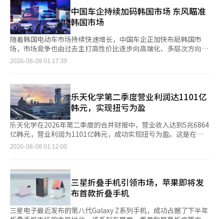
机和BEREX床垫、按摩椅等的强劲销售增长，推动了国内租赁账
的方式，转而寻求技术保护和供应链稳定的“价值链内涵化”趋
用户的竞争导致新用户的进入壁垒和付费差距加大。因此，开发团
户净增24.2万台，同比增长51.6%。特别是，BEREX通过推出“R
中国车企持续加码韩国市场 东风瞄准
势。此外，SK海力士还计划与政府、地方政府及国内材料和零部
队专注于创造一个让尽可能多的用户以各自方式体验竞争的
系列拉伸运动床”和“M系列按摩床垫”在睡眠科技市场中占据了
韩国市场
件企业合作，在龙仁集群内推进测试平台的建设，这也是强化国内
MMORPG，而非仅为部分用户设计的竞争内容。 竞争内容也被设
领先地位，同时新推出的壁挂式空调、食品处理器和个人低频刺激
生态系统的延续。 随着AI内存市场竞争加剧，及时的供应能力变得
计为不集中于特定高端用户。代表内容“奥德赛”，以及“阿卡迪
器等租赁类别也获得了积极的市场反应。科威海外公司的第二季度
随着韩国电动车市场持续快速增长，中国车企正加快布局韩国市
愈发重要。SK海力士希望通过加快工厂建设和洁净室的投入使
亚占领战”、公会内容、利用人工智能（AI）个体“人格”的1对1
销售额为5875亿韩元，同比增长24.2%。各主要法人季度销售额
场，市场竞争也由过去主打高性价比逐步向高端化、多层次方向发
用，最大化市场应对能力，以满足大型科技公司对内存的需求。
内容“角斗场”等，提供从个人挑战到公会间合作与对抗的多样竞
为：马来西亚法人4345亿韩元（同比+22.2%）、美国法人669亿
展。 据韩国汽车行业7日消息，东风汽车与法国标致联合开发的纯
2026-08-08 01:17:39
韩国半导体产业协会常务理事安基贤表示：“在全球供应链不确定
争方式。 特别是人格作为一种机制，降低了实时对战的负担，同
韩元（同比+15.2%）、泰国法人660亿韩元（同比+53.9%）、印
电动轿车"Concept 6"和SUV"Concept 8"计划进入韩国市场。两
性加大的情况下，集中于国内高端基地是不可避免的选择。此次投
时保持了竞争的乐趣。在某些内容中，利用反映玩家外观和战斗能
度尼西亚法人133亿韩元（同比+12.2%），所有产品线均表现出
款车型基于东风电动车平台打造，并融合标致的设计理念，原本主
资将进一步增强以龙仁和清州为中心的国内半导体生态系统的竞争
力的AI个体，即使不进行实时对战，玩家也能基于自身的战斗能力
均衡的高销售增长，持续推动业绩增长。科威首席财务官金顺泰表
要面向中国市场。随着韩国电动车需求持续增长，韩国成为其海外
力。”※ 本报道经人工智能（AI）系统翻译与编辑。
参与竞争内容。 经济系统也与以战斗为中心的MMORPG有所区
示：“国内外均保持稳定的销售增长和账户扩展，证明了第二季度
布局的重要目标市场之一。 目前，中国车企已形成覆盖不同价格
乐天化学第二季度营业利润达1101亿
别。通过经济专属职业“工匠”，连接采集、制作和交易，并通
的强劲增长性。”他还表示：“下半年将加强在高端市场的主导地
区间的产品布局。比亚迪主打高性价比市场，极氪则加快布局高端
韩元，实现扭亏为盈
过“米达斯的金库”等货币回收系统和综合交易所，设计了游戏内
位，并通过产品组合多样化来扩大增长动力，尽力保持可见的业绩
市场，随着东风等品牌加入，中国车企在韩国市场正逐步形成覆盖
的生产、消费和交易。玩家通过非战斗活动也能在游戏世界和社区
好转。” ※ 本报道经人工智能（AI）系统翻译与编辑。
大众、中高端等多个细分市场的产品矩阵。 韩国汽车移动产业协
乐天化学在2026年第二季度的合并财报中，营业收入达到5兆6864
中获得角色和成就。 为了减少重复狩猎和移动的负担，提供了便
会数据显示，今年上半年，中国生产的电动车在韩国销量达到6.95
亿韩元，营业利润为1101亿韩元，成功实现扭亏为盈。这是在中
利功能。利用AI模式，玩家可以在未登录游戏的情况下，根据设置
万辆，同比增长178.7%，市场份额由去年同期的26.8%升至
东地区地缘政治问题导致全球供应链不确定性持续的情况下，通过
2026-08-08 01:12:00
继续狩猎和成长。服务器维护结束后，AI模式会自动重新启动，且
35%。这意味着，今年韩国市场平均每销售三辆电动车，就有一辆
优化生产运营和以盈利为中心的业务运营所取得的成果。 从各业
在AI模式进行中，玩家也能管理制作、强化、收藏、交易等主要活
产自中国，中国品牌影响力持续提升。 相比之下，韩国本土品牌
务部门的业绩来看，基础化学（乐天化学基础材料事业、LC泰
动。 发布后的更新计划也将持续进行。Com2us在发布会上公开了
电动车市场份额由去年同期的63.9%下降至57.5%，市场竞争进一
坦、LC美国、乐天大山石化）营业收入为3兆9403亿韩元，营业利
发布后主要内容和服务计划的更新方向，展现了长期在线服务的蓝
步加剧。业内人士认为，中国车企依托动力电池、原材料、零部件
润为23亿韩元。由于定期维护的影响和原料价格波动带来的滞后效
三星折叠手机引领市场，苹果即将发
图。 此外，发布会上，担任核心非玩家角色（NPC）“潘多
及整车制造一体化产业链，以及规模化生产带来的成本优势，在保
应，盈利能力较上季度有所下降。 高端材料的营业收入为1兆1551
布首款折叠手机
拉”的演员朴智贤作为惊喜嘉宾出席。朴智贤参与了游戏中潘多拉
持价格竞争力的同时，不断提升智能化配置、续航能力和产品品
亿韩元，营业利润为1325亿韩元。主要产品的价差扩大和积极的
角色的面部捕捉和声音录制，并在活动中分享了参与游戏的感受。
质，竞争优势正由单纯的价格优势逐步转向技术、产品力和品牌综
汇率效应使盈利能力得以改善。 乐天化学计划在第三季度继续优
三星电子最近发布的第八代Galaxy Z系列手机，成功占据了下半年
※ 本报道经人工智能（AI）系统翻译与编辑。
合竞争力。 值得关注的是，韩国政府日前公布的新一轮税制改革
化基础化学和高端材料业务的生产运营，并增强业务竞争力，以持