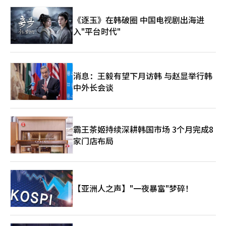
式，通过结合航空和酒店服务，迈向全球航空公司的目标。”※
本报道经人工智能（AI）系统翻译与编辑。
《逐玉》在韩破圈 中国电视剧出海进
入"平台时代"
消息：王毅有望下月访韩 与赵显举行韩
中外长会谈
霸王茶姬持续深耕韩国市场 3个月完成8
家门店布局
【亚洲人之声】"一夜暴富"梦碎！