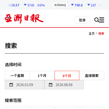
코
인
6258.57
37.81
-0.6%
798.8
2.87
-0.36%
KOSDAQ
정
보
all
登录
搜
men
索
主页
搜索
搜索
选择时间
一个星期
1个月
直接搜索
6个月
搜索范围