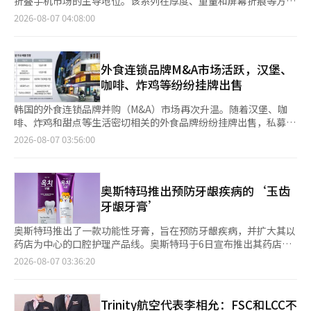
折叠手机市场的主导地位。该系列在厚度、重量和屏幕折痕等方面
方案，将半导体、二次电池、人工智能（AI）等战略产业纳入国内
续改善盈利能力。 乐天精密化学受主要产品国际价格上涨和汇率
进行了改进，尤其是新型的屏幕比例设计，使得'Fold8'赢得了10
2026-08-07 04:08:00
生产税收优惠范围，但电动车并未被纳入支持对象。韩国汽车行业
强势等因素影响，营业收入为5863亿韩元，营业利润为619亿韩
至30岁消费者的青睐，进一步扩大了折叠手机的市场基础。与此同
认为，在中国品牌持续扩大市场份额、市场竞争不断加剧的背景
元，业绩有所改善。公司计划在上半年基础上，继续推进半导体材
时，预计苹果将在下月发布首款折叠iPhone，市场关注其能否撼
下，政府有必要进一步完善针对本土电动车产业的扶持政策，增强
料和食品药用材料等高附加值材料业务的投资和技术开发。 乐天
动三星的市场主导地位。根据三星电子的消息，Galaxy Z Fold8
韩国整车企业及供应链的国际竞争力，并加快构建能够应对全球新
能源材料的营业收入为1942亿韩元，营业亏损为169亿韩元。尽管
Ultra·Fold8·Flip8系列将于7日正式在国内上市，随后将在包括
外食连锁品牌M&A市场活跃，汉堡、
能源汽车竞争的新产业生态。
销售量有所增加，但由于上季度的积极滞后效应等一次性因素被消
美国、欧洲和日本在内的100多个国家扩大销售。此次Galaxy折叠
咖啡、炸鸡等纷纷挂牌出售
除，盈利能力下降。预计第三季度由于人工智能和电池箔需求的扩
系列在预售阶段便取得了成功。三星电子在上月28日至本月3日的
大，销售量将增加。 乐天化学计划通过业务重组实现业务结构创
国内预售中，共售出144万台，创下了Galaxy折叠手机系列历史最
韩国的外食连锁品牌并购（M&A）市场再次升温。随着汉堡、咖
新和高附加值业务的扩展，进一步增强中长期竞争力。大山工厂在
高销售记录。此次成功的核心在于'Fold8'，其以史上最薄、最轻
啡、炸鸡和甜点等生活密切相关的外食品牌纷纷挂牌出售，私募基
6月完成分拆程序，预计将在9月成立合并公司，而丽水工厂在7月
的设计实现了与普通智能手机相当的便携性，并采用了更宽的屏幕
金（PEF）和海外资本的关注度也在增加。稳定的收益结构和K-食
2026-08-07 03:56:00
获得业务重组计划批准后，正在与相关公司进行整合运营体系的协
比例，大大降低了消费者对折叠手机的使用门槛。值得注意的是，
品的全球扩展潜力，使得外食连锁品牌成为投资者关注的资产。
商。 通过这些措施，乐天化学将提高生产效率，增强成本竞争
消费者群体的变化也十分明显。三星电子表示，此次预售中，10至
根据投资银行（IB）行业的消息，最近外食连锁品牌M&A市场上，
力，同时建立能够更灵活应对市场变化的业务结构。此外，基于正
30岁消费者的购买比例超过一半。过去，折叠手机被认为是40至
汉堡品牌成为大型挂牌的中心。妈咪炸鸡的最大股东凯尔与伙伴公
在推进年内竣工和商业运营的律村复合材料工厂，乐天化学还将加
50岁人群的高端产品，但此次成功吸引了年轻消费者。分析认为，
司已选择花旗全球市场证券作为出售主办方，正在推进100%股权
奥斯特玛推出预防牙龈疾病的‘玉齿
强以功能性材料为中心的特种业务。 市场普遍认为此次扭亏为盈
设计、便携性和新的使用体验正好契合了1030年代年轻人的社交
的出售。由于去年的息税折旧摊销前利润（EBITDA）达到1031亿
牙龈牙膏’
反映了乐天化学业务重组的成效。高端材料业务稳定盈利，显著弥
媒体和内容消费偏好。年轻用户中iPhone的使用比例较高，他们
韩元，市场对其企业价值的评估在1万亿韩元左右。 香港私募基金
补了基础化学部门的疲软。此外，如果大山工厂的分拆和丽水工厂
的转向折叠市场也显示出重要的变化。在三星率先占领市场的同
Affinity Equity Partners也选择德意志证券作为主办方，时隔三年
奥斯特玛推出了一款功能性牙膏，旨在预防牙龈疾病，并扩大其以
的业务重组等结构调整工作加速，将为中长期盈利能力的改善奠定
时，苹果即将发布的首款折叠手机也备受关注。业界普遍认为，苹
再次启动对经营汉堡王和蒂姆霍顿的BKR的出售。BKR去年的
药店为中心的口腔护理产品线。奥斯特玛于6日宣布推出其药店高
基础。 然而，中国大规模石油化工设备的扩建导致的供应过剩和
果将在9月9日（当地时间）举行新产品发布会，届时将发布
EBITDA估算为1060亿韩元，市场对其身价的讨论也在1万亿韩元
端口腔品牌‘玉齿’的新产品‘玉齿牙龈牙膏’。玉齿牙龈牙膏是
2026-08-07 03:36:20
全球经济放缓等行业不确定性仍然是亟待解决的课题。 乐天化学
iPhone 18 Pro·Pro Max及首款折叠iPhone。苹果历来在美国劳
左右。 高端及性价比自制汉堡品牌的出售活动也在加速。汉华百
一款日常牙龈护理牙膏，旨在从初期预防牙龈炎，并同时管理牙菌
表示：“在围绕石油化工行业的内外部经营环境不确定性中，我们
动节后发布新产品，因此预计今年也会遵循类似的时间安排。此次
货正在与优先谈判对象H&Q韩国进行最后的谈判，以出售五个汉堡
斑和龋齿。该产品含有从积雪草中提取的积雪草定量提取物等三种
正在通过业务重组加强竞争力，推进以高附加值为中心的业务组合
发布会的最大看点是苹果的首款折叠手机。业界预计，该手机将采
在韩国的运营公司FG Korea的股份。最近，经营Frank Burger的
天然成分。核心成分积雪草定量提取物有助于舒缓和保护牙龈，缓
优化，并将继续灵活应对市场变化，构建可持续的增长基础。”※
Trinity航空代表李相允：FSC和LCC不
用内折式书本型折叠结构，配备约5.5英寸的外部显示屏和7.8英寸
Frank F&B也选择三一PwC作为出售主办方，加入了出售行列。
解牙龈出血和肿胀等初期炎症症状，并预防牙周疾病。此外，牙膏