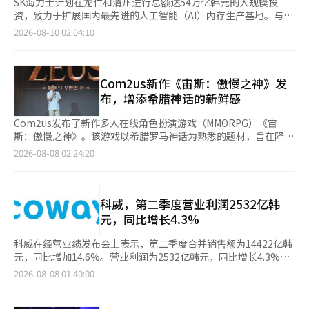
SK海力士计划在龙仁和清州进行总额达54万亿韩元的大规模投
资，致力于扩展国内最先进的人工智能（AI）内存生产基地。与此
同时，因盈利能力下降，SK海力士将推动重庆后工序生产线的资
2026-08-10 02:04:10
产优化，包括股权出售，以进一步增强对高带宽内存（HBM）和
下一代闪存的需求应对能力。 据业内消息，SK海力士近日通过董
事会决定，向龙仁半导体集群二期工厂（Y2）投资35.2万亿韩元，
向清州M17工厂投资19.1万亿韩元，总投资额约为54.3万亿韩元。
Com2us新作《宙斯：傲慢之神》发
这一决定标志着其在6月底公布的中长期扩展计划的正式启动，显
布，增添希腊神话的新鲜感
示出其在全球AI内存需求激增背景下，及时提升供应能力的强烈意
愿。 此次国内投资的核心是构建下一代AI内存的前沿基地。龙仁
Com2us发布了新作多人在线角色扮演游戏（MMORPG）《宙
Y2工厂预计于明年7月开工，建筑面积达112万7272平方米（约34
斯：傲慢之神》。该游戏以希腊罗马神话为熟悉的题材，旨在降低
万1000坪），目标在2029年实现首个洁净室的投入使用。SK海力
现有MMORPG的竞争疲劳，并实现多样化的竞争参与方式。
2026-08-08 02:24:20
士计划将龙仁Y2打造成未来引领全球市场的最先进HBM和下一代
Com2us于7日在首尔东大门广场万豪酒店举行了发布会，公开了
DRAM生产基地。清州M17工厂也将在明年2月开工，计划于2028
由艾伯顿开发的《宙斯：傲慢之神》的开发方向、核心内容、服务
年底开放洁净室，新增高端闪存生产线。 与此同时，SK海力士还
及运营计划。《宙斯：傲慢之神》将于8月26日中午12时正式上
将推进重庆封装工厂的股权出售等资产优化。根据彭博社等外媒的
线。 发布会上，Com2us代表南在官、艾伯顿代表金大焕、导演郑
科威，第二季度营业利润2532亿韩
报道，SK海力士正在与中国基金及当地半导体企业进行重庆工厂
成勋、Com2us事业本部长金正勋等出席，介绍了游戏的开发理
元，同比增长4.3%
出售的幕后协调，预计出售的股权价值将达到300亿美元（约4万
念、核心内容和服务策略。 《宙斯：傲慢之神》以希腊神话中的
亿韩元）。 重庆工厂于2014年7月开始量产，主要负责闪存的通用
最高神宙斯的绝对权力与傲慢导致世界裂变为背景。玩家将分享神
科威在经营业绩发布会上表示，第二季度合并销售额为14422亿韩
封装。然而，由于生产竞争力下降和运营效率降低，SK海力士决
的力量，抵御混乱，并在合作与对抗交织的旅程中证明自己的力量
元，同比增加14.6%。营业利润为2532亿韩元，同比增长4.3%。
定在中国整理通用生产线，计划通过外包半导体封装和测试
与资格。该游戏基于虚幻引擎5，重塑了希腊神话的世界，展现了
因此，今年上半年累计销售额为27719亿韩元，同比增长13.9%；
2026-08-08 01:40:00
（OSAT）来降低固定成本，提高整体生产效率。 业内人士认为，
古老建筑和大规模战场。 开发团队提出的核心方向是“顶级图
营业利润为5041亿韩元，同比增长11.1%。第二季度科威国内业
此次大规模国内投资是加强本国高端半导体生态系统的举措。分析
形”、“增强便利性”和“人人都能享受的竞争”。 艾伯顿代表
务销售额达到7868亿韩元，同比增长7.7%。主要产品如五种冰水
指出，这一转变是为了摆脱过去为了降低成本而增加海外生产基地
金大焕指出，尽管竞争是MMORPG的本质乐趣，但过于偏向高端