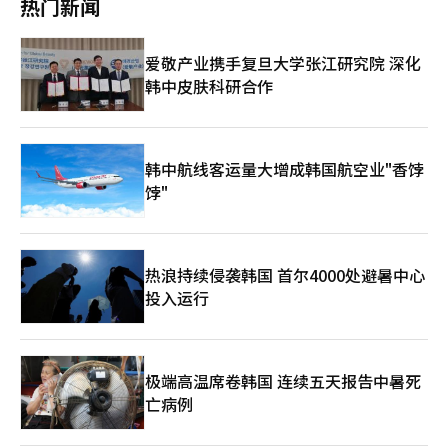
和广告费用转嫁给加盟商，可能会导致总部与加盟商之间的严重冲
热门新闻
布了新制服。新制服以品牌象征的“Trinity灰”和“玫瑰金”为
而摆脱国内航空公司传统的以大型航空公司（FSC）和低成本航空
在提升折叠手机的完整性方面取得成功，并成功扩大到1030年代
突。直营店大规模缩减和组织精简过程中出现的就业不稳定问题也
主色，增强了功能性。 索诺Trinity集团会长徐俊赫表示：“请将
公司（LCC）为主的商业模式，重新设计和提供基于客户需求的航
市场，而苹果则需关注其首款折叠iPhone能否吸引到多少iPhone
是主要挑战。 一位连锁品牌行业人士表示：“过去，门店数量决
我们47年来积累的服务价值视为与天空相连的自然演变过程。”他
空服务。 短途航线将保持合理的票价，提升效率；长途航线则将
用户的更换需求。”他指出：“今年下半年，三星以'完整性'为主
定企业价值，而现在，门店的盈利能力、海外扩展性和数字竞争力
爱敬产业携手复旦大学张江研究院 深化
还表示：“我们将在尊重T'way航空运营经验的基础上，创造出索
通过增强客户在机场和客舱的便利性，提高服务质量，同时提升票
打的高端智能手机市场与苹果以'新用户体验'为主打的市场将展开
更为重要的评估标准。”他还表示：“在可预见的未来，外食连锁
韩中皮肤科研合作
诺集团独特的服务价值，形成新的身份。”※ 本报道经人工智能
价竞争力。 为此，公司在今年2月在仁川国际机场开设了高端值机
正面竞争。”※ 本报道经人工智能（AI）系统翻译与编辑。
品牌M&A将主要集中在竞争力得到验证的品牌上。”
（AI）系统翻译与编辑。
柜台，并计划逐步扩大机场贵宾室的运营、机上娱乐（IFE）、可
用Wi-Fi的机上互联网（IFC）以及高品质的机上餐饮等定制服务，
以满足客户的期待。 SSC的服务将在特里尼提航空名称下的航班于
今年下半年开始运营后逐步扩大。 此外，未来还将推出与索诺特
韩中航线客运量大增成韩国航空业"香饽
里尼提集团的酒店和度假村等酒店基础设施相结合的新积分服务的
饽"
忠诚度计划。 该计划将超越简单的积分累积，将航空、住宿和旅
行服务连接为一个平台，提供涵盖客户旅行全过程的差异化服务。
今年内，长途航线的机上餐饮服务将全面改版。服务航线将扩展到
包括雅加达、新加坡等中途航线，长途航线提供单程2次、中途航
热浪持续侵袭韩国 首尔4000处避暑中心
线提供1次机上餐饮。 各舱等级的福利也将有所提升，商务舱将新
投入运行
增配菜（沙拉、水果、面包）和酒类（葡萄酒、啤酒）服务，经济
舱则将加强沙拉和饮料等的配置，以提供更高满意度的机上餐饮服
务。 新制服采用了品牌主色“特里尼提灰”和点缀色“玫瑰
金”。采用功能性材料，提升了长时间工作下的舒适感和活动性，
飞行员制服还考虑到长途飞行和季节性温度环境，新增了前所未有
极端高温席卷韩国 连续五天报告中暑死
的开衫设计。 特里尼提航空相关人士表示：“此次品牌重塑不仅
亡病例
是更改名称的过程，更是为客户提供选择特里尼提航空的新理由的
过程。我们将专注于客户最看重的服务，基于新的愿景和商业模