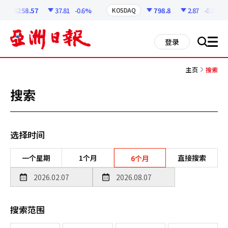
코
인
6258.57
37.81
-0.6%
798.8
2.87
-0.36%
KOSDAQ
정
보
all
登录
搜
men
索
主页
搜索
搜索
选择时间
一个星期
1个月
直接搜索
6个月
搜索范围