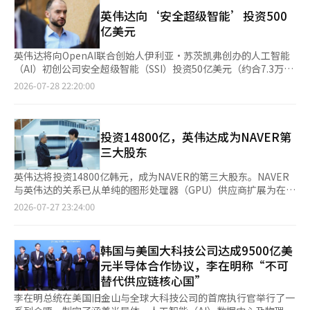
报道，但与鲁特尼克部长的会晤首次被公开。 英伟达发言人表
的继承问题也随之而来。当父母的资产决定了子女的第一套房时，
其铜、锂资源优势和韩国先进制造业优势基础上共同构建关键矿产
示：“（黄仁勋）与两党领导层会面，讨论英伟达在未来四年内通
英伟达向‘安全超级智能’投资500
阶层的梯子就被折叠了。当人们失去“努力工作就能拥有自己房子
供应链达成共识；与阿根廷则围绕原油进口、锂矿开发等领域扩大
过5000亿美元（约合729万亿人民币）的技术生产来增强美国供应
亿美元
的信念”时，他们开始怀疑努力的意义。无论出口、股市和投资吸
合作，并签署关键矿产合作谅解备忘录（MOU）。 韩国国家安保
链的努力，以及在包括开源在内的AI领域中美国的领导地位。” 黄
引的数字多么华丽，如果我的生活没有改变，这些指标就成了“别
室长魏圣洛表示，韩国企业今年已试进口88万桶阿根廷原油，计划
仁勋与鲁特尼克部长具体讨论了哪些内容尚未公开，但有可能与美
英伟达将向OpenAI联合创始人伊利亚·苏茨凯弗创办的人工智能
人的盛宴”。 民主的危机来自内部 威胁民主的不仅仅是专制势
自明年起正式启动进口，双方政府将加强协调，确保相关计划顺利
国商务部对英伟达的先进AI芯片“黑威尔”对华出口过程中的违规
（AI）初创公司安全超级智能（SSI）投资50亿美元（约合7.3万亿
力。公民所感受到的不平等和剥夺感成为更大的内部威胁。历史学
推进。此外，韩国与阿根廷还就重启韩国与南方共同市场
调查相关。 此前，美国商务部工业安全局（BIS）发言人上周对
韩元）。 英伟达与SSI于27日（当地时间）宣布建立长期合作关
2026-07-28 22:20:00
家蒂莫西·斯奈德将自由分为“免于什么的自由”和“能够做什么
（Mercosur）贸易协定谈判达成共识，并完成韩阿避免双重征税
《Axios》表示，正在调查黑威尔芯片对华出口的违规可能性。 特
系。两家公司虽然未公开具体投资额，但《金融时报》（FT）和
的自由”。如今我们的青年并没有被囚禁，但选择居住地的自由和
协定谈判。 总统办公室表示，此次出访旨在全球经济秩序持续调
朗普政府制定的AI政策也可能被讨论。美国政府正在准备一项政策
路透社援引消息人士称，英伟达将向SSI投资50亿美元。 根据此次
预测未来的自由正日益缩小。 我们是向世界证明民主恢复力的国
整背景下，进一步深化AI产业国际合作，推动关键矿产和能源供应
框架，以便在先进AI模型发布之前，政府能够首先进行接触，同时
协议，SSI将引入英伟达的下一代AI计算系统‘维拉·鲁宾’。FT
家。我们用公民的力量战胜了独裁，并在2024年冬季的非法戒严
链多元化。分析认为，扩大与南美国家在原油、锂、稀土等领域的
也在审查开源AI和对中国的应对方向。相关政策预计将在下个月1
报道称，SSI计划在未来一年内将AI研究所需的计算能力扩大至当
投资14800亿，英伟达成为NAVER第
和内乱中通过公民、国会和宪法阻止了危机。拯救我们的不是制
合作，有助于降低韩国对中东能源供应的依赖，提升能源安全保障
日公布。 与此同时，美国财政部长斯科特·贝森特最近警告称，
前的10倍。 两家公司还将合作开发英伟达的现有及下一代计算系
三大股东
度，而是赋予制度生命的公民。恢复力的燃料是信任。走上广场的
能力。 不过，李在明出访期间，韩国国内股市出现较大波动，市
如果中国企业在使用开源AI的过程中侵犯美国企业的知识产权，可
统。SSI在AI研究过程中获得的技术洞察将用于英伟达未来系统的
公民之所以走出来，是因为他们相信这个国家是他们的。当青年得
场不确定性有所上升。分析指出，资本市场波动可能影响政府经济
能会采取进一步的监管措施。 贝森特在社交媒体平台X（前身为推
开发。 英伟达首席执行官（CEO）黄仁勋表示：“期待SSI基于维
英伟达将投资14800亿韩元，成为NAVER的第三大股东。NAVER
出“这个社会的承诺不是为了我”的结论时，这种力量的源泉就开
政策推进，并对房地产市场稳定目标带来一定压力。如何稳定市场
特）上表示：“我们支持开源AI及其所带来的创新，但这并不意味
拉·鲁宾取得新的技术突破。” SSI是苏茨凯弗在2024年离开
与英伟达的关系已从单纯的图形处理器（GPU）供应商扩展为在人
始枯竭。 永恒的繁荣是不存在的 在过去40年中，全球内存半导体
预期、提升政策公信力，将成为李在明结束外访后面临的重要课
着开源可以随意使用美国的知识产权。” 他还补充说，如果中国
OpenAI后共同创办的AI研究公司，旨在安全地开发超越人类智能
工智能（AI）工厂业务和企业价值共享方面的资本与技术联盟。
的冠军已经更换了两次。1980年代，内存半导体市场被日本占
2026-07-27 23:24:00
题。
企业进行涉及知识产权盗窃的隐秘和工业规模的“蒸馏攻击”，可
的AI。公司名称‘安全超级智能’意指‘安全的超智能’。 SSI目
27日，NAVER公告决定向英伟达发行724万1564股普通股，进行
领，但由于技术问题和美国的贸易压力以及后发者的追赶而崩溃。
能会考虑制裁或将其列入出口管制名单。※ 本报道经人工智能
前尚未公开产品或具体研究成果，员工人数也仅在几十人左右。尽
第三方配售增资。新股发行价格为每股20万4500韩元，预计筹集
现在，中国凭借巨额资本，不仅在内存领域，还在设备方面实现国
（AI）系统翻译与编辑。
管如此，SSI去年仍成功融资20亿美元（约合2.9万亿韩元），企业
资金为14808亿9983万韩元。这是NAVER时隔22年进行的第三方
产化，加快了追赶的步伐。 最近，中国最大的DRAM企业
韩国与美国大科技公司达成9500亿美
价值被认可为320亿美元（约合46.9万亿韩元）。主要投资者包括
配售增资。 此次增资后，英伟达将持有NAVER约4.5%的股份，成
CXMT（长鑫存储）通过上市筹集了12万亿韩元，市值迅速跃升至
元半导体合作协议，李在明称“不可
安德森·霍洛维茨、红杉资本、DST全球和格林诺克斯等。 苏茨
为继国民养老金（8.09%）和黑石（6.02%）之后的第三大股东。
中国大陆第一。这笔资金将用于扩大生产能力和下一代DRAM及
替代供应链核心国”
凯弗是OpenAI的联合创始人及前首席科学家，曾领导GPT系列AI
NAVER计划在下月3日进行价值1万亿韩元的自家公司股份回购，
HBM的研发。它们已经以市场价格的一半投放通用DDR4，参与市
模型的研究。2012年，他与多伦多大学教授杰弗里·辛顿及亚历
以提升股东价值。 此次投资是两家公司在6月签署的千兆瓦
场份额竞争。上海的一家国有企业已开始量产自主开发的DUV光刻
李在明总统在美国旧金山与全球大科技公司的首席执行官举行了一
克斯·克里热夫斯基共同开发了图像识别AI模型‘亚历克斯网’。
（GW）级全球AI工厂建设协议的后续措施。NAVER将把筹集的资