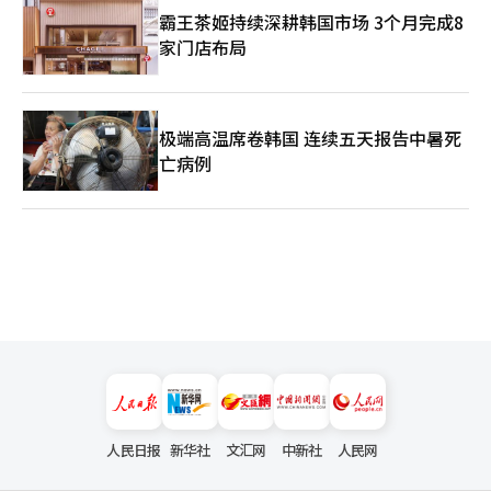
示：“与韩国企业的商业合作令人兴奋，并将给予非常高的优先
兼总经理出席。※ 本报道经人工智能（AI）系统翻译与编辑。
霸王茶姬持续深耕韩国市场 3个月完成8
级，计划在内存制造商及AI数据中心等多个领域进行投资。”阿莫
家门店布局
德伊首席执行官表示：“我认为韩国在国家层面上正在进行非常活
跃的活动，已与韩国科学技术信息通信部签署了许多关于人工智能
合作的谅解备忘录（MOU），通过这些合作将进行人工智能安全
及网络产业的测试。”姜首席发言人解释道：“此次会谈中，讨论
了国内先进内存半导体供应合作、作为亚洲人工智能基础设施核心
极端高温席卷韩国 连续五天报告中暑死
基地的国内AI数据中心的大规模共同投资、安全和负责任的人工智
亡病例
能开发与应用的合作方案等多方面的议题。”李在明总统表
示：“我们国家正在集中投资，目标是在国民的日常生活、产业和
公共领域中实现人工智能的全球第一，拥有丰富的人才、技术等多
种基础和高水平的国民技术接受度，蕴藏着巨大的潜力。”他强
调：“如果有像Anthropic这样的先进技术企业的关注和支持，我
们可以共同创造新的未来。”※ 本报道经人工智能（AI）系统翻译
与编辑。
人民日报
新华社
文汇网
中新社
人民网