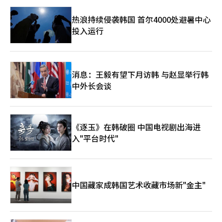
合作，做好全新的准备，希望博通在韩国的人工智能生态系统建设
但很快将走出实验室，影响人们的日常生活。”他还表示：“现在
中发挥重要作用。”李在明总统强调：“人工智能产业生态系统的
热浪持续侵袭韩国 首尔4000处避暑中心
是AI黄金时代的开始和初期”，并期待“英伟达和黄仁勋CEO在韩
建设在规模和内容上都需要巨大的国家角色，企业间的合作也与过
国进入AI黄金时代的过程中发挥更中心的角色。”两人之间也展现
投入运行
去不同，希望博通能为将韩国建设成全球领先的人工智能国家做出
了亲切的氛围。黄仁勋CEO表示：“欢迎您来加利福尼亚”，李在
贡献。”霍克·谭首席执行官通过翻译表示，博通愿意通过其技术
明总统则回应：“应该在首尔见面，您总是很适合皮夹克。”李在
为韩国的主权AI建设做出贡献。他解释说，博通正在与三星电子和
明总统还表示：“我在电视上多次看到在首尔吃炸鸡和啤酒的场
SK海力士合作开发最新的高带宽内存（HBM），并在AI芯片与
景，我也想一起参与。”最后，李在明总统与霍克·谭CEO会面时
HBM结合的解决方案领域进行合作。霍克·谭首席执行官表
消息：王毅有望下月访韩 与赵显举行韩
表示：“韩国正在决定对AI领域进行大规模投资，并与企业合作，
示：“在以大企业为中心的产业结构中，韩国的中小企业和初创企
做好全新层面的准备，希望博通在韩国AI生态系统的构建中发挥重
中外长会谈
业努力创业并创造新技术的现象令人印象深刻，博通将提供适合韩
要作用。”李在明总统强调：“AI产业生态系统的构建需要巨大的
国的定制半导体，以支持韩国的主权AI实现。”李在明总统还会见
国家角色，无论规模还是内容，企业间的合作也与过去大相径庭，
了Anthropic首席执行官达里奥·阿莫德伊，呼吁扩大在人工智能
希望博通为将韩国打造为全球最领先的AI国家做出贡献。”霍克·
领域的投资与合作。在此之前，李在明总统与阿莫德伊首席执行官
谭CEO通过翻译表示，博通将致力于支持韩国的主权AI建设。他解
《逐玉》在韩破圈 中国电视剧出海进
的会谈是大科技公司系列会谈的首个日程，双方就韩国与
释说，博通正在与三星电子、SK海力士合作开发最新的高带宽内
入"平台时代"
Anthropic的共同发展投资伙伴关系扩大及负责任的人工智能发展
存（HBM），并在AI芯片与HBM结合的解决方案领域进行合作。
合作方案进行了广泛讨论。根据青瓦台首席发言人姜裕贞的书面简
霍克·谭CEO表示：“在以大企业为中心的产业结构中，韩国的中
报，李在明总统表示：“韩国未来将大幅扩大在人工智能领域的投
小企业和初创企业努力创业并创造新技术的努力令人印象深刻，我
资，因此期待Anthropic的特别关注与贡献。”他还强调：“韩国
们将提供适合韩国AI模型和LLM开发的定制半导体，以支持韩国的
是Anthropic在亚洲人工智能基础设施的最佳合作伙伴，如果将
主权AI实现。”与此同时，OpenAI方面的奥利弗·杰伊全球业务
中国藏家成韩国艺术收藏市场新"金主"
Anthropic在全球的AI模型能力与韩国的半导体、AI数据中心等能
总监和艾比·劳辛德沃尔夫多边合作及战略运营总监也参与了此次
力及大规模AI消费市场的潜力结合，将为双方提供成长机会。”李
会谈。英伟达方面则有马迪森·黄负责物理AI平台市场的首席董
在明总统呼吁：“韩国已优化为亚洲人工智能的核心基地，期待与
事、拉吉·米尔普里负责全球AI云及基础设施生态系统的副总裁、
国内企业的投资与合作大幅扩大。”对此，阿莫德伊首席执行官表
米伦·曼加林达企业传播副总裁，博通方面则有权英宇首席副总裁