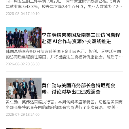
同一周发生的三件事情 7月23日，青年就业统计数据公布。5月青
年就业率为43.8%，较去年下降2.4个百分点，失业人数减少了25
万5千人。超过一年未能找到工作的青年比例达到48.6%，为2009
2026-08-04 17:40:10
年以来的最高水平。 7月24日，李在明总统在旧金山宣布了“人工
智能宣言”。他表示要将韩国建设成为“不可替代的全球人工智能
合作平台”，以世界一流的半导体制造能力为基础。全球大型科技
公司的首席执行官们出席了此次活动，英伟达的黄仁勋表示，现在
李在明结束美国及南美三国访问启程
正是韩国的黄金时期。 7月28日，首尔。KOSPI指数一天内暴跌
赴德 AI合作与资源外交双线推进
10.8%。盘中跌破6000点，触发了熔断机制，交易暂停。三星电
子股价下跌13.4%，SK海力士下跌14.7%。外资在一天内几乎抛售
韩国总统李在明2日结束对美国旧金山及巴西、智利、阿根廷三国
了5万亿韩元。 这一切都发生在短短一周内。这些事件向我们提出
的访问后启程前往德国，并将出席法兰克福韩侨座谈会，随后于3
了两个严峻的问题：半导体的成功为何没有转化为青年的生活和希
日返回首尔。此次为期11天7晚的外访，重点围绕深化人工智能
2026-08-02 20:36:50
望？这种成功能持续多久？ 去看看蚕室广域换乘中心 傍晚时分，
（AI）合作以及拓展关键矿产、能源供应链展开。 当地时间7月24
蚕室换乘中心，数十名青年排队等候乘坐前往南杨州的红色广域巴
日，李在明在旧金山发表《旧金山AI宣言》，提出韩国将依托全球
士。他们的肩膀显得疲惫。上下班的通勤时间基本上需要三小时。
领先的存储芯片技术和制造能力，打造全球AI供应链核心枢纽，建
这些人努力学习，勤奋工作。然而，他们存钱的速度如同乌龟，而
设可靠的AI半导体生产基地。 访美期间，李在明先后会见英伟达首
黄仁勋与美国商务部长鲁特尼克会
首尔的房价却如同兔子般飞涨。 那只兔子甚至不曾入睡。 首尔公
席执行官（CEO）黄仁勋、OpenAI首席执行官山姆·奥特曼、
晤，讨论对华出口违规调查
寓的中位数成交价格已超过12亿韩元，平均租金超过6亿韩元，租
Anthropic首席执行官达里奥·阿莫代伊、博通首席执行官霍克·
金涨幅创历史新高。几年前被称为“硬掏”和“恐慌性购买”的现
谭等美国科技企业负责人。与此同时，三星电子会长李在镕、SK
黄仁勋，英伟达首席执行官，本周访问华盛顿特区，与包括美国商
象，如今在30多岁的人群中被称为“生存购买”。今年1至5月，
集团会长崔泰源、现代汽车集团会长郑义宣、NAVER董事长李海
务部长鲁特尼克在内的政府和国会官员进行了多次会晤。 据美国
购买首尔公寓的人中有四成是30多岁的人。这并不是为了赚更多的
珍等韩国企业负责人也分别与美方企业展开交流，推动韩美企业达
在线媒体《Axios》28日报道，黄仁勋在华盛顿期间与鲁特尼克部
2026-07-29 18:24:00
钱，而是因为他们害怕如果现在不买，就会被永远抛在后面。 增
成总额约9500万美元的合作项目。 随后，李在明访问巴西、智利
长进行了会谈。 黄仁勋还与参议院情报委员会民主党首席成员马
长速度的问题在于机会的分配。劳动收入仅仅随着工资的增长而增
和阿根廷，重点围绕关键矿产和能源合作展开外交活动。韩国与巴
克·华纳及两党议员进行了会面。虽然黄仁勋的华盛顿之行早已被
加，而已经拥有资产的人则通过资产的增值迅速积累财富。起跑线
西确认将在稀土等关键矿产供应链领域深化合作；与智利就在发挥