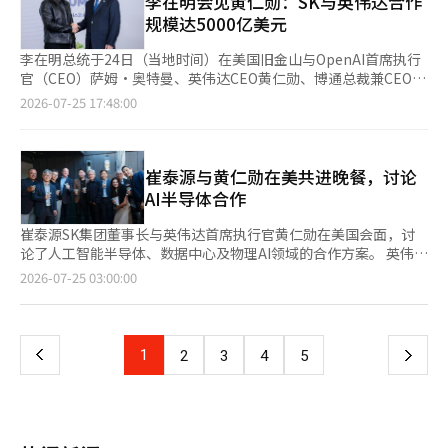
李在明会见黄仁勋：SK与英伟达合作
（金大中）秘书室长※ 本报道经人工智能（AI）系统翻译与编辑。
供应和生产，还能共同设计下一代芯片，并验证国产AI半导体。 在
说：“今天的餐费我来承担。”时，黄CEO表示想再喝一瓶啤酒。
的全面合作计划。李在明总统当天下午在旧金山一家酒店首先会见
规模达5000亿美元
AI数据中心领域，计划推动约5GW规模的基础设施投资合作，并确
李总统开玩笑说：“作为公务员是不行的。”黄CEO机智地回
了奥特曼首席执行官，随后是黄仁勋首席执行官和霍克·谭首席执
保约200万张基于英伟达B200的GPU。 SK电信将与英伟达合作，
应：“韩国是个富裕的国家。” 李总统笑着说：“没错，但公务
行官。副总理兼科学技术信息通信部长裴景勋和青瓦台政策室长金
李在明总统于24日（当地时间）在美国旧金山与OpenAI首席执行
建设和扩展最大2GW规模的AI数据中心，并优先分配最新的GPU
员还是不行。” 晚宴上，近期波动加大的韩国股市也成为话题。
勇范陪同出席。李在明总统提到与奥特曼首席执行官在法国埃维昂
官（CEO）萨姆·奥特曼、英伟达CEO黄仁勋、博通总裁兼CEO霍
——贝拉·鲁宾系统。与安特罗匹克合作，推动国内GW级AI数据中
青瓦台政策室长金勇范表示，李总统提到“最近韩国股市有些调
短暂见面的事情，表示“在重要场合再次见面很高兴”。他指
克·谭进行了会谈，要求扩大对韩国人工智能（AI）生态系统建设
2026-07-25 17:48:00
心项目的投资与合作。与亚马逊网络服务（AWS）合作，计划将现
整”，黄CEO则回应：“会再涨的。” 此外，黄CEO在询问李总
出：“韩国正在重塑以人工智能为中心的产业，希望您能关注并决
及“韩国大跃进三大重大项目”的投资与合作。黄仁勋CEO特别表
有的蔚山AI数据中心项目扩展为国内主要基地，以确保GW级AI计
统关于国内生产总值（GDP）规模时，听完解释后表示：“那我可
定投资，韩国人民对此感到非常高兴并充满期待。”他还表
示，SK集团与英伟达的商业伙伴关系规模将达到5000亿美元。他
算能力。 Naver将在英伟达和全球投资公司布鲁克菲尔德的投资基
以再喝一瓶啤酒吗？我需要再来一瓶。” 当黄CEO询问韩国今年
示：“多亏了您，我也在努力使用ChatGPT。”奥特曼首席执行
还透露了与三星电子、SK海力士的半导体合作、对NAVER的大规
础上，建设总额达100亿美元的全球AI工厂。通过吸引10亿美元的
GDP的增长预期时，李总统表示：“去年在1%左右，今年可能会
官对此表示：“我真心感谢韩国人民和政府，韩国在人工智能领域
模投资、与现代汽车集团在自动驾驶和机器人领域的合作等与韩国
崔泰源与黄仁勋在美共进晚餐，讨论
投资，扩大GPU供应和技术合作，并从布鲁克菲尔德获得最多90
超过3%。预计会超过潜在增长率，这是几十年来第一次。”
的努力使其成为世界上最重要的国家之一。”他还表示：“希望其
企业的全面业务计划。李在明总统当天下午在旧金山的一家酒店依
AI半导体合作
亿美元的支持，共同构建GW级AI工厂运营所需的基础设施和供应
他国家的领导人也能效仿总统所展现的领导力和投资。让更多人能
次会见了奥特曼CEO、黄仁勋CEO和霍克·谭CEO，副总理兼科学
链。 在物理AI、自主驾驶及AI人才培养领域也提出了合作方案。
够接触到高质量的人工智能是非常重要的，韩国在包括三大重大项
技术信息通信部部长白景勋和青瓦台政策室长金勇范陪同出席。李
崔泰源SK集团董事长与英伟达首席执行官黄仁勋在美国会面，讨
现代汽车集团与英伟达共同构建标准化的“机器人参考平台”，以
目在内的人工智能项目中发挥着引领作用。”李在明总统强
在明总统提到与奥特曼CEO在法国埃维昂短暂见面的事情，表
论了人工智能半导体、数据中心及物理AI领域的合作方案。 英伟达
开发和验证AI机器人，并计划向大学和初创企业开放，以支持多样
调：“三大重大项目确实是国家的重大决策，希望奥特曼首席执行
示“在重要场合再次见面很高兴”。他指出：“韩国正在重塑以人
于24日宣布，崔董事长与黄CEO在加利福尼亚州伍德赛德共进晚
化的机器人开发。现代汽车集团还宣布了与Waymo的自主驾驶汽
页
2026-07-25 03:00:00
官能积极参与并承担更重要的角色。”在与黄仁勋首席执行官的会
工智能为中心的产业，您对此的关注和投资决定让韩国人民感到高
餐，恰逢旧金山AI峰会前夕。SK海力士、SK电信及英伟达的相关
车代工计划。 三星SDS与安特罗匹克签署了战略合作协议，共同开
谈中，具体的投资与合作计划被广泛披露。黄仁勋表示：“SK集
兴并充满期待。多亏了您，我也在努力使用ChatGPT。”奥特曼
人员也出席了此次晚宴。 双方检查了包括高带宽内存（HBM）在
发AI新市场，并共同培养AI工程师。 李总统在峰会上宣布了“旧金
一
团与英伟达将宣布双方的商业伙伴关系，规模将达到5000亿美
CEO对此表示：“我衷心感谢韩国人民和政府，看到韩国政府在AI
内的AI半导体和数据中心基础设施及机器人领域的合作关系。 SK
山AI宣言”，提出将韩国建设成为全球AI生产基地和创新的基础的
元。”他还提到：“SK海力士与三星电子、英伟达将进行芯片设
领域的努力，韩国是世界上最重要的国家之一。”他还表示：“希
海力士目前为英伟达提供HBM。双方上个月达成协议，共同开发
愿景。他计划超越半导体供应链，创造一个快速有效利用AI的动态
上
1
下
2
3
4
5
计和内存设计方面的合作，并将对韩国领先的云计算公司Naver进
望其他国家的领导人也能效仿总统所展现的领导力和投资，许多人
用于AI基础设施、个人AI及物理AI的英伟达平台内存。 SK电信也
市场，并建立国家间的水平合作网络，跃升为全球AI中心。 李总统
行大规模投资，以支持其在韩国及全球的扩展。”与现代汽车集团
能够接触到足够水平的高质量AI是非常重要的，韩国在包括三大重
在推进支持物理AI与机器人服务的AI基础设施建设。此次会晤使得
还表示，将实现“AI基本社会”，确保AI的责任和以人为本的发
一
的合作将集中在自动驾驶的Genesis车型开发和机器人领域。黄仁
大项目在内的AI项目中发挥着领先作用。”李在明总统强调：“三
SK与英伟达的合作范围有望从内存供应扩展到AI基础设施与服务。
展，使增长成果转化为全社会的新机会。通过这一方式，韩国将成
勋还介绍了与LG共同开发包括发电系统在内的工厂和家庭使用的
大重大项目确实是国家的重大决策，希望奥特曼CEO能参与更多并
※ 本报道经人工智能（AI）系统翻译与编辑。
为不可替代的全球AI供应链核心国。 活动结束后，李总统与黄仁勋
系统的计划。他还提出了在韩国进行研发投资的构想，表示：“将
页
承担更重要的角色。”在与黄仁勋CEO的会谈中，具体的投资与合
首席执行官、霍克·谭首席执行官、微软Azure硬件总裁拉尼·博