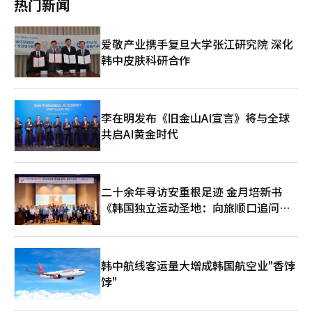
热门新闻
在韩国启动AI前沿实验室，英伟达的领先AI研究人员将从加州迁至
作计划被大量披露。黄仁勋CEO表示：“SK集团与英伟达将宣布
尔卡尔、李在镕、崔泰源、郑义宣会长、李海珍主席等在附近餐厅
韩国，并计划与KAIST合作建立‘韩国AI’。”他还提出将在韩国
双方的商业伙伴关系，规模将达到5000亿美元。”他还提
共进晚餐。 与会者在李总统发起“我们是”的口号时，回应“我
开发适用于韩国的大规模语言模型（LLM）的计划。他强调：“我
到：“SK海力士与三星电子、英伟达将进行芯片设计和内存设计
们是一家人”，共同致力于全球AI供应链合作。李总统评价企业的
爱敬产业携手复旦大学张江研究院 深化
们正在与韩国的大企业、初创企业和研发机构建立多样化的合作伙
方面的合作，并将对韩国领先的云计算企业NAVER进行大规模投
投资与合作使经济增长率大幅提升，取得数十年来的最佳业绩，并
伴关系，涵盖从AI芯片开发到物理AI、AI基础设施的计划，完全符
韩中皮肤科研合作
资，支持其在韩国及全球的扩展。”与现代汽车集团的合作将集中
呼吁继续为产业生态系统的发展作出贡献。 黄仁勋首席执行官表
合总统的‘AI原生国家’愿景。”黄仁勋还分享了他最近访问首尔
在自动驾驶的Genesis车型开发和机器人领域。黄仁勋还介绍了与
示，韩国已经是AI领域的“全球三强”，并指出“AI技术确实是一
的经历，表示：“从炸鸡到五花肉，我在韩国感受到的活力令人惊
LG共同开发包括发电系统在内的工厂和家庭使用系统的计划。他
项困难的技术，但绝非不可能”。他还建议，投资韩国可以在短时
讶，韩国人民都非常喜欢人工智能，与多家合作伙伴取得了许多成
还提出了在韩国进行研发投资的构想，表示：“将在韩国启动AI前
间内创造出顶级的前沿AI模型，并强调需要在利用其他国家的AI模
果和惊人的发布。”他还评价：“在总统的领导下，韩国在过去一
沿实验室，英伟达的领先AI研究人员将从加利福尼亚迁至韩国，并
李在明发布《旧金山AI宣言》将与全球
型的同时，构建韩国自己的AI模型。 金室长表示：“政府计划通过
年中取得了很多成就，称得上是真正的韩国黄金时代。”李在明总
计划与KAIST合作建立‘韩国AI’。”他还计划在韩国开发适合本
此次个别会谈、AI峰会和晚宴，加强国内企业与全球大科技公司的
共启AI黄金时代
统对去年亚太经济合作组织（APEC）峰会上黄仁勋承诺的GPU供
土的大规模语言模型（LLM）。他强调：“我们正在与韩国的大企
合作，尽早实现三大超级项目的可见成果。”※ 本报道经人工智
应顺利表示感谢。他指出：“多亏了GPU的顺利供应，我们在未准
业、初创企业和研发机构建立多样化的合作伙伴关系，涵盖从AI芯
能（AI）系统翻译与编辑。
备的情况下也能迅速应对变化，经过一年的准备，启动了三大重大
片开发到物理AI、AI基础设施的计划，完全符合总统的‘AI原生国
项目，正在为以人工智能为中心的新社会和国家做准备。”李在明
家’愿景。”黄仁勋CEO还分享了他最近访问首尔的经历，表
总统表示：“韩国在人工智能及其现实化方面，决心成为世界领先
二十余年寻访安重根足迹 金月培新书
示：“从炸鸡到五花肉，我在韩国感受到的能量实在令人惊讶，所
的国家。”他预测：“大多数人仍然认为人工智能只存在于实验室
有韩国人民都非常喜欢AI，与多个合作伙伴取得了许多成果和令人
《韩国独立运动圣地：向旅顺口追问历
或程序中，但很快将走出实验室，影响人们的日常生活。”他还指
惊喜的发布。”他还评价：“在总统的领导下，韩国在过去一年中
史》出版
出：“现在是人工智能黄金时代的开始，期待英伟达和黄仁勋在韩
取得了非常多的成就，称得上是真正的韩国黄金时代。”李在明总
国进入人工智能黄金时代的过程中发挥更中心的作用。”两人还营
统对去年亚太经济合作组织（APEC）峰会上黄仁勋CEO承诺的
造了亲切的氛围。当黄仁勋表示：“欢迎您来加州访问”时，李在
GPU供应顺利表示感谢。他指出：“多亏了GPU的顺利供应，我们
韩中航线客运量大增成韩国航空业"香饽
明总统回应：“应该在首尔见面，您总是很适合穿皮夹克。”李在
在未准备的情况下也能迅速变化，经过一年的准备，启动了三大重
饽"
明总统还表示：“我在电视上多次看到在首尔吃炸鸡和啤酒的场
大项目，正在为以AI为中心的新社会和国家做准备。”李在明总统
景，我也想参与其中。”最后，李在明总统会见霍克·谭首席执行
表示：“韩国在AI及其现实化方面，决心成为世界上最领先的国
官时表示：“韩国正在对人工智能领域进行大规模投资，并与企业
家。”他预测：“大多数人仍然认为AI只存在于实验室或程序中，