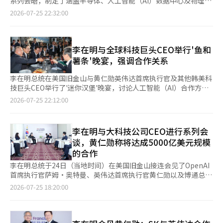
设备。这是对ASML垄断的光刻设备市场的挑战。中国的高端半导
系列会晤，制定了涵盖半导体、人工智能（AI）数据中心及物理AI
《华尔街日报》（WSJ）分析称，此次合作将帮助英伟达获取有前
金投入到AI工厂的新业务中，预计今年将投入约50亿韩元，至
体受到的封锁激发了其自给自足的动力。中国的目标不是自给自
的大规模投资与合作方案。在半导体领域，未来五年将推动总额达
2026-07-25 22:32:00
景的AI研究公司作为客户，并对谷歌等AI半导体竞争对手形成制
2027年将达到6920亿韩元，2028年后将达到7838亿韩元。 此次
足，而是全球市场的主导权。韩国是其首要目标。 我支持总统在
9500亿美元（约1375万亿韩元）的合作。 青瓦台政策室长金勇范
衡。SSI此前主要使用谷歌的AI半导体——张量处理单元（TPU）。
项目总规模为100亿美元（约14600亿韩元），NAVER将在英伟达
旧金山的宣言，但这应当是目标和方向，而不是值得自豪的事情。
于24日（当地时间）表示，李总统在与英伟达首席执行官黄仁勋、
英伟达在3月还投资了由OpenAI前首席技术官米拉·穆拉提创办的
的支持下确保GPU供应基础，并与替代资产管理公司布鲁克菲尔德
政府应在繁荣和超越的前提下制定政策，因为繁荣和超越随时可能
博通首席执行官霍克·谭、开放AI首席执行官山姆·奥特曼、安特
思维机器实验室。双方建立了至少1吉瓦规模的维拉·鲁宾系统供
合作推进数据中心和电力基础设施的采购。 通过此次投资，
动摇。高科技产业是国家的增长动力，但如果其成果仅停留在少数
罗匹克首席执行官达里奥·阿莫德等进行会谈后，参加了“旧金山
李在明与全球科技巨头CEO举行'鱼和
应与建设的长期合作关系。※ 本报道经人工智能（AI）系统翻译与
NAVER将从以自家服务为中心的基础设施转变为向外部企业和国
大型企业和资产市场，社会信任必然会减弱。必须有政策将半导体
AI峰会”。 此次活动是为了将上个月宣布的韩国大跃进的三大超级
薯条'晚宴，强调合作关系
编辑。
家提供AI计算资源的盈利业务结构。NAVER的子公司NAVER云也
繁荣的成果转化为青年的未来和社会信任。 给予青年机会 半导体
项目与全球大科技公司的技术和资本结合，以提升项目规模和执行
正在与英伟达讨论“AI计算伙伴关系”。NAVER计划未来运营最
的繁荣是上天给予的机会，问题在于如何把握这个机会。股市一天
力。政府计划基于韩国现有的半导体和AI基础设施、AI模型及物理
李在明总统在美国旧金山与黄仁勋英伟达首席执行官及其他韩美科
多10万张GPU的大规模集群，积极开拓基于服务型
内波动10%，但青年的生活却没有改变。能够决定建设数百兆韩元
AI能力，具体化AI全栈的投资与合作。 峰会吸引了李总统及全球大
技巨头CEO举行了'迷你汉堡'晚宴，讨论人工智能（AI）合作方
GPU（GPUaaS）的主权AI市场。
半导体集群的政府，应该在青年住房和通勤问题上作出同样规模的
科技公司的首席执行官，包括三星电子会长李在镕、SK集团会长
案。 李总统于24日在美国旧金山的'灯塔餐厅'与两国企业家共进晚
2026-07-25 22:12:00
决策。如果在半导体领域讲求速度，而在青年的生活中却没有速
崔泰源、现代汽车集团会长郑义宣、Naver董事会主席李海珍等，
餐。 与会者在旧金山海景的户外露台上，享用了美国百威啤酒、
度，青年将很快察觉到这种差异。 我们必须成为一个即使离开首
共有230多名国内外企业家、研究人员、初创企业、投资者和学生
迷你汉堡、鱼和薯条、炸鱿鱼和蛤蜊浓汤等美食。 李总统开场时
尔也不会远离机会的国家。要摆脱以首尔为中心的单极体制，各地
参与。 微软首席执行官萨提亚·纳德拉通过视频信息表达了与韩
提到黄CEO在访韩时与国内企业总裁们在'干杯炸鸡'的聚会，开玩
李在明与大科技公司CEO进行系列会
区应具备自给自足的功能，并通过密集的交通网络连接，建立“多
国在半导体和AI基础设施领域合作的意愿。 在半导体领域，国内企
笑说：“可能需要一些鸡肉。” 黄CEO问李总统：“你上次吃汉
谈，黄仁勋称将达成5000亿美元规模
中心城市网络”。在此期间，政治在房价面前未能兑现承诺，也未
业与全球大科技公司将共同推动总额达9500亿美元的合作。 三星
堡是什么时候？”李总统回答说记不太清了。 此次晚宴上，除了
能缩小差距。我作为从政者也无法逃避这一责任。即使政权更迭，
的合作
电子与博通签署了未来五年内总额达2000亿美元（约290万亿韩
黄CEO外，还有博通公司总裁兼CEO霍克·坦、微软Azure硬件总
也必须建立不动摇的制度和法律。信任只能通过反复的实践来积
元）的先进内存半导体供应及AI芯片生产的代工合作谅解备忘录
裁拉尼·博尔卡尔等人出席。 韩国方面，李在镕、崔泰源SK集团
李在明总统于24日（当地时间）在美国旧金山接连会见了OpenAI
累。 无论半导体多么成为世界顶尖，如果青年无法相信明天，社
（MOU）。SK也与包括英伟达在内的全球大科技公司达成了未来
会长、郑义宣现代汽车集团会长、李海珍NAVER董事会主席等人
首席执行官萨姆·奥特曼、英伟达首席执行官黄仁勋以及博通总裁
会必然会动摇。最终，保障民主的关键在于“明天会比今天更
五年内总额达7500亿美元（约1085万亿韩元）的先进内存半导体
参加。政府方面，副总理兼科学技术信息通信部部长裴景勋和青瓦
兼首席执行官霍克·谭，要求扩大对韩国人工智能（AI）生态系统
2026-07-25 18:20:00
好”的信念。 作者主要经历 △韩美议会交流基金会理事长
长期供应合作。 科学技术信息通信部与AMD于23日签署了谅解备
台政策室长金勇范也在场。 李总统特别向黄CEO解释：“在我们
建设及“韩国大跃进三大重大项目”的投资与合作。黄仁勋首席执
（Korea Inter-Parliamentary Exchange Center, Washington
忘录，共同构建和验证国产AI半导体神经网络处理器（NPU）与
国家，称呼家人为'食口'，'食口'是一起吃饭的人。” 黄CEO用英
行官特别指出，SK集团与英伟达的商业伙伴关系规模将达到5000
DC） △前国会议员（连任，京畿道南杨州乙，民主党） △2006-
AMD的中央处理器（CPU）和图形处理器（GPU）相结合的AI计算
语回应：“那我们就是家人。”李总统提议：“我们是'食口'，干
亿美元。他还透露了与三星电子、SK海力士的半导体合作、对
2007年康奈尔大学东亚中心访问研究员（美国纽约） △前总统
基础设施。政府认为，通过这一合作基础，不仅可以保障半导体的
杯。”他表示：“一起吃饭真的很有意义。” 当副总理裴景勋
Naver的大规模投资以及与现代汽车集团在自动驾驶和机器人领域