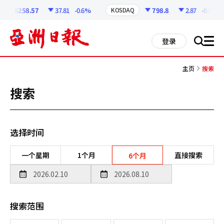
코
인
6258.57
37.81
-0.6%
798.8
2.87
-0.36%
KOSDAQ
정
보
all
登录
搜
men
索
主页
搜索
搜索
选择时间
一个星期
1个月
直接搜索
6个月
搜索范围