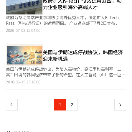
政府扩大K-Tech Pass适用范围，助
4至5月的就业表现不佳。 消费者物价的预期从原先的2.1%上调至
济增长率超过10%。 然而，与国家收入等级不同，越南股市在全
专业人才发放最优秀人才居留签证（F-2-T），提供教育、居住、
力企业吸引海外高端人才
2.6%。这是由于中东战争导致的油价波动和石油价格上涨的影
球指数评估中尚未显著变化。MSCI在上月24日发布的年度市场分
税收等一站式落户支持政策。 最优秀人才居留签证（F-2-T）是法
响。政府计划通过最高价格制度、降低油税和对农渔产品的折扣支
类报告中未提及越南。在单独的统计页面中，越南仍被归类为前沿
务部为吸引海外高科技人才而专门设立的居留签证种类，适用于半
政府为帮助高端产业领域吸引海外优秀人才，决定扩大K-Tech
持等政策措施来管理物价上涨压力。 三大重大项目推动潜在增长
市场。因此，越南股市今年未被纳入MSCI的升级观察名单。 MSCI
导体、生物医药等国家战略产业领域。持有该签证人员配偶及家属
Pass（科技通行证）的适用范围。 产业通商部于7月2日宣布，将
率反弹…温暖惠及地方与青年 为实现这些经济成果，战略主要分
的市场分类与全球资金流动密切相关。MSCI将各国股市分为发达
也可获得在韩长期居留资格。 申请此签证人员必须与韩国尖端产
推出K-Tech Pass的新轨道，包括定性评估型和政府学者引进项目
2026-07-02 15:04:00
为三个领域。首先是中东战争后宏观经济的稳定及供应链和能源的
市场、新兴市场和前沿市场，评估标准包括市场规模、流动性和外
业企业签订雇佣合同，并同时满足多项标准，包括获得全球排名前
关联型。K-Tech Pass是为高端产业领域的优秀海外人才提供的综
自给自足；其次是以三大重大项目为中心的潜在增长率反弹；第三
资投资者的可及性等。该分类被众多全球基金用于构建投资组合和
100位的工科大学硕博学位、曾在全球五百强企业或国际知名科研
合支持项目，包括顶级人才签证（优秀人才居留签证）以及教育、
是缓解两极分化和结构改革。 政府将中东战争后的战略核心定为
资金分配，因此一个国家股市的升级与外资流入的预期密切相关。
机构工作、年薪达到韩国人均国民总收入（GNI）三倍以上等。 此
居住、税收等方面的支持。 顶级人才居留签证可在不需前往海外
应对高物价、高汇率和高利率等“三高风险”。建立宏观经济、金
未能进入观察名单也给越南股市带来了压力。MSCI会将可能升级
次推出的综合综合评估型机制，将在上述量化评价体系基础结合定
使领馆的情况下，通过在线申请在两周内获得，持有者将享有出入
美国与伊朗达成停战协议，韩国经济
融与外汇市场、房地产的综合应对体系，并继续积极的财政运作基
或降级的市场单独列入观察名单进行进一步评估。通常，一个市场
性评价，形成更加灵活的人才评估体系。 新的评分体系中，量化
境优待卡，并可在三年后申请永久居留。此外，签证持有者的配偶
迎来新机遇
调。 在财政领域，政府计划设立未来应对基金，集中投资于青
要升级，至少需要在一次年度评估中被列入观察名单，因此此次遗
指标占65分，定性评价占35分。被韩国中小企业和中坚企业所引
可获得自由就业的居留资格（F-2），并允许父母和家政服务人员
年、下一代增长动力、地方和教育等领域，以应对因半导体繁荣等
漏可能意味着越南进入新兴市场的时间将进一步推迟。 MSCI并未
进的人才还可额外获得10分加分。 在定性评价方面，将重点审查
陪同（F-1）居留。 为支持人才的定居，政府将提供最长10年的劳
美国与伊朗达成停战协议，为陷入高物价、高汇率和高利率“三
带来的预期追加税收。 为加强供应链，政府将对可以在国内生产
否定越南市场的改革趋势。MSCI在上月19日发布的《2026年全球
申请人的技术专业能力、岗位匹配度以及企业实际需求等。不再单
动所得税50%减免、子女在外国学校的超额入学许可、与本国人相
高”困境的韩国经济带来了新的希望。在人工智能（AI）这一巨大
的项目引入国内生产税收抵免，并扩大对难以在国内生产的项目的
市场可达性评估》中，认可了通过全球经纪商的交易模式、中央清
纯依赖学历、薪酬等硬性指标，以扩大优秀海外人才的认定范围。
同的租房贷款和担保额度，以及金融、通信等服务。 此前，K-
产业变革的背景下，韩国在半导体领域经历了高速增长，但经济两
储备。对于既无法生产又无法储备的项目，将通过海外投资基金确
页
2026-06-15 23:18:00
算所（CCP）的建立、英文信息披露时间表、外资持股上限等变化
同时还新增政府引进高端学者项目联动型。入选产业通商资源部、
Tech Pass的适用对象为与国内高端企业签订雇佣合同的外国人，
极化现象却愈发严重。 高额奖金的获得者与为生存而忧虑的人之
保海外生产能力，而对于更困难的项目，则通过多元化进口来源来
为积极因素。然而，在核心标准方面，仍有许多问题需要解决。
保健福祉部、宇宙航空厅等部门实施的海外高端人才引进项目的国
要求具备世界前100名工科学校的硕士或博士学位，以及来自世界
间的差距，依靠房地产传承财富的人与因租赁市场萎缩而面临租金
应对。 李副部长表示：“如果可以在国内生产，政府将尽量提供
一
越南股市面临的障碍主要集中在外资投资者的可及性和市场制度
际专家和学者，可直接通过“K-Tech Pass”申请F-2-T签证及相
500强企业或全球研究机构的工作经历。此外，年薪需达到人均国
压力的人之间的鸿沟正在加大。 美伊战争的停战是宏观经济环境
支持；如果困难，则通过储备、海外基地和多元化进口来源来应
上。MSCI指出，外资持股限制、外资投资者权利的平等性、外
关配套支持，进一步简化审批流程。 目前纳入联动范围的项目包
民总收入（GNI）的三倍以上，条件相对苛刻。 然而，这种仅依赖
的重大变化，但不应仅视为经济复苏的附加收益。我们必须将其视
对。” 潜在增长率反弹的关键是半导体、AI数据中心和物理AI等三
汇、信息披露、结算与清算、证券借贷、卖空等问题是主要挑战。
上
1
下
2
括产业通商资源部“海外顶尖人才引进支持项目”、保健福祉
定量标准的评估方式被指无法反映企业的实际招聘需求，因为高端
为解决经济结构性问题和根本性转变的关键时刻。 根据现代经济
大重大项目。政府计划通过扩大半导体生产能力、支持下一代电力
市场规模和交易金额之外，海外投资者实际能否自由交易和资金流
部“生物医药领域海外高端人才引进项目”以及宇宙航空厅“航空
产业人才的能力往往难以仅通过学历或薪资来判断。此外，某些特
研究院等主要研究机构的分析，国际油价下跌10%时，国内生产总
半导体、建设全球AI中心和支持物理AI七大领先领域等措施来增强
动仍是重要的评估标准。 从指数来看，股市在上半年表现出上涨
一
航天全球人才培养项目”等。 产业通商资源部产业政策官李玟雨
定的工作经验、核心设备操作能力、研发项目经历等专业技能可能
值（GDP）预计将上升约0.27%，国民总收入（GNI）将上升
增长动力。通过这些措施，政府希望将半导体的繁荣转化为大规模
趋势。代表胡志明市股市的VN指数从去年年底的1784点上涨至
表示，在现有量化评价基础上增加综合定性评价后，将有助于更多
不在定量指标之内。 因此，政府引入了定量评估65分、定性评估
0.41%。虽然降低炼油和化工等基础产业的成本负担和改善贸易顺
投资，从而提升潜在增长率。 政府还提出，半导体繁荣的红利不
1860点，上半年上涨了4.2%。然而，这一趋势伴随着六个月的大
韩国企业引进符合产业发展需要的海外优秀人才。政府今后还将持
页
35分、加分10分的定性评估方式。通过这种定性评估，如果海外
差的数字成果也很重要，但关键在于如何利用这一机遇。 我们应
应仅限于特定行业和首都圈，而应惠及地方经济。政府将在第三季