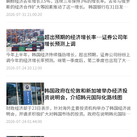
朝鲜经济去年增长3.5%，连续三年保持3%的增长率。去年与俄罗
斯的经济合作扩大等因素推动了这一增长。 韩国银行在31日发布
的《2025年朝鲜经济增长率估算结果》报告中指出，去年朝鲜的
2026-07-31 21:00:20
实际国内生产总值（GDP）为38万2640亿朝鲜元，比上年增长
3.5%。 自2020年以来，朝鲜经济连续三年出现负增长，2023年终
于恢复增长，2023年增长3.1%，2024年预计增长3.7%，连续三
年保持3%的增长。 韩国银行表示：“朝俄经济合作的扩大、对中
超出预期的经济增长率…证券公司年
国贸易的增加以及国家政策项目的推进等因素为朝鲜经济的连续增
增长预测上调
长提供了动力。” 韩国银行国民收入总括团队负责人徐正锡表
示：“从外部来看，朝俄经济合作的扩大和对中国贸易的增加推动
今年上半年，韩国经济持续强劲增长，超出预期，证券公司纷纷上
了经济增长。”他补充道：“武器出口的增加促进了制造业及其上
调今年的经济增长率预测。继第一季度后，第二季度也出现了大幅
下游相关产业的生产，同时交通网络的扩展也促进了旅游、住宿和
超出市场预期的“意外增长”，使得年增长率达到3%的可能性变
2026-07-24 20:12:00
餐饮等服务业的增长。”他还提到：“向俄罗斯派遣劳动力和派兵
得现实。 根据24日金融投资行业的消息，国内主要证券公司近期
带来的外汇流入也对国民总收入的增加产生了影响。” 他进一步
纷纷上调了今年实际国内生产总值（GDP）增长率的预测。前一
指出：“从内部来看，国家政策项目的推进效果显著。”根据朝鲜
天，韩国银行发布的第二季度实际GDP增长率（初步值）为
的“地方发展20×10政策”，地方轻工业工厂的建设得到扩大，
0.6%，大幅超出市场预期和韩国银行的预测。 今年经济在上半年
韩国政府在伦敦和新加坡举办经济投
轻工业投资增加，消费品的生产和出口也随之增长。 去年，朝鲜
表现出强劲的走势。第一季度的增长率由初步值1.7%上调至
资说明会，介绍韩元国际化路线图
的经济增长在制造业、建筑业等行业持续增长，而农业、林业和渔
1.8%，大幅超出预期。随后，第二季度的增长率为0.6%，是韩国
业则转向增长，矿业等行业的增长速度则放缓。 在制造业中，重
银行预测值（0.2%）的三倍。 通常情况下，前一季度的增长率较
财政经济部于23日表示，针对海外主要投资机构举办了韩国经济说
化工业增长7.8%，轻工业增长3.8%，创下自2022年以来的最高水
高时，下一季度的增长往往会因基数效应而放缓，但今年在第一季
明会，并请求积极扩大对韩国市场的投资。政府在说明韩元国际化
平。农业、林业和渔业以种植业为主增长3.6%。建筑业因非住宅
度1.8%的增长后，仍保持正增长，表明经济复苏的势头比预期更
路线图和外汇市场改革方向的同时，决定新设一个与海外投资者常
2026-07-24 01:44:00
建筑和土木工程的增加而增长6.3%。 矿业仅增长1.6%，为2021
为坚实。 特别是在第二季度，尽管受到中东战争导致国际油价上
态沟通的协商机制。 据财政经济部介绍，国际经济管理官文志成
年以来的最低水平。服务业在运输、通信、批发零售和住宿餐饮等
涨和外部不确定性增加的影响，半导体出口的强劲表现抵消了这些
于20日在英国伦敦和22日在新加坡举办了韩国经济投资说明会。
领域增长1.8%，创下自1994年以来（2.3%）的最高增幅。 去年
负面因素，推动了经济增长。民间消费和出口也同时增长，内需和