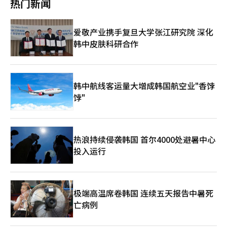
幅波动。由于对中东紧张局势的担忧，指数一度跌破1600点，随
热门新闻
续完善相关支持政策，为全球顶尖科技人才在韩国企业实现长期稳
人才的技术专业性和岗位需求得到认可，将可以获得K-Tech
当利用油价下跌带来的余裕，投资于从高能耗制造结构转型为环保
度选择五极三特区域的增长引擎，并在下半年公布第二批公共机构
后强劲反弹，在5月中旬达到1927点。 VN指数的上涨率主要受到
定发展解决后顾之忧。
Pass。特别是对于相对缺乏吸引海外人才能力的中小型企业，将给
和高效的产业结构。只有将油价下跌作为未来新兴产业转型的跳
地方迁移计划。 为建立地方增长基础，政府将扩大地方优待财政
部分大盘股的影响。若不考虑与越南集团相关的四只股票，胡志明
予10分的加分。 中小型企业在高端人才争夺战中，往往面临品牌
板，才能真正实现结构性体质的改善。 促进内需和稳定民生物价
项目，并推出针对企业和劳动者的地方优待税制三种套餐。考虑到
证券交易所的代表指数计算为1747点，较去年年底下降超过2%。
爱敬产业携手复旦大学张江研究院 深化
知名度和薪酬能力较低的问题。将签证和定居支持政策结合提供，
也是改变经济体质的任务，必须精细化处理。根据韩国开发研究院
非首都圈迁移企业为员工提供的迁移支持金免税、地方中小企业就
安本证券（ABS）分析团队认为，这一水平接近去年3月的低点，
韩中皮肤科研合作
可以在招聘谈判中减轻企业负担，提高海外人才选择来韩国的可能
（KDI）的数据，在内需消费极度萎缩的情况下，油价下跌将成为
业者的所得税减免等措施。 在应对结构性问题方面，政府将克服K
尽管市场估值具有吸引力，但资金尚未回流。 与此同时，越南在
性。 同时，政府还新设了与政府学者引进项目关联型的K-Tech
国内消费者物价下降约0.46%的强大催化剂。 降低流通和物流成
型两极分化作为核心任务。政府将应对AI转型带来的产业和就业重
世界银行的收入分类中升至上中等收入国，经济增长成果得到了认
Pass。该项目将向被政府部门选中的海外优秀人才发放K-Tech
本，缓解公共费用上涨的压力，将恢复家庭的实际购买力，提升占
组，推动培养20万名以上青年专业人才，创造20万个以上的青年
可，但要实现MSCI的新兴市场纳入，仍需进一步证明外资投资者
Pass，以便参与者更容易获得顶级人才签证等优惠。 产业部产业
GDP一半的民间消费市场的活力。 我们不能仅仅满足于消费的增
就业机会。 为促进青年资产形成，政府将推出青年型ISA，并通过
的可及性、结算与清算体系以及信息披露制度的改善。尽管VN指
政策官李民宇表示：“与以往的定量评估方式不同，定性评估方式
加，而应集中精力填补因高物价而造成的两极化裂缝。我们需要弥
韩中航线客运量大增成韩国航空业"香饽
住房支持向青年群体提供40万套以上的公共租赁住房。此外，还包
数在上半年实现了上涨，但部分大盘股的依赖性和外资资金的流出
的引入将使更多企业能够吸引优秀的海外人才。我们将竭尽全力确
补小商户和社区商业的结构性脆弱性，促进家庭收入分配的良性循
括改善新婚夫妇住房贷款的收入条件等减轻结婚惩罚的措施。 对
饽"
仍然显现，越南资本市场的挑战依然存在。 ※ 本报道经人工智能
保顶级海外人才能够被引入并在国内企业定居。”※ 本报道经人
环。 应将依赖债务勉强维持的脆弱内需基础，转变为自生自发、
中小企业的支持将聚焦于促进其增长。为缓解中小企业在成长为中
（AI）系统翻译与编辑。
工智能（AI）系统翻译与编辑。
稳固的结构。 由于中东地缘政治的不安，资金大量流向作为安全
坚企业时税收优惠急剧减少的问题，政府将设立递减区间。中小企
资产的美元，导致韩元贬值过度。两国的协议将平息市场的恐慌情
业支持项目的审查体系也将围绕有成长潜力的企业进行改革。 在
绪，稳定汇率，从而改善企业的收入成本利润率，解决海运费用暴
结构改革领域，政府将推进生产性金融转型、韩元国际化、国家资
热浪持续侵袭韩国 首尔4000处避暑中心
涨和物流周期延长的双重困境。 我们不能仅停留在确保单一价格
产基本法的制定、税收支出重新审查、教育财政拨款的改革以及公
投入运行
竞争力或短期收益的层面。必须根本性地多元化过于集中于特定地
共机构功能改革等措施。政府计划通过改善房地产相关贷款和担保
区和品类的供应链体系，同时在下一代半导体、人工智能（AI）、
制度，推动房地产与金融的脱钩。
航天等改变人类未来的核心战略技术上进行大胆而激进的投资。
通过缓解地缘政治风险所获得的资金和市场稳定性，应该成为我们
技术企业在全球技术霸权竞争中获得优势的弹药。 在外部不确定
极端高温席卷韩国 连续五天报告中暑死
性消退的当下，政府与企业应携手推动大胆的监管改革，推动向高
亡病例
附加值先进产业的转型，这是最佳时机。我们必须超越过去在外部
冲击下急于采取事后补救措施的经济局限。 在外部利好不应仅停