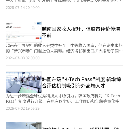
于人工智能（AI）引发的半导体繁荣、出口增长以及战争相关的追
扩大的制度改善。” 政府计划借此次投资说明会正式启动一个名
定工作。”※ 本报道经人工智能（AI）系统翻译与编辑。
用于农业补贴和地区均衡发展的欧盟中央预算主要由成员国的分担
加预算等政策效果缓解了中东战争的冲击，政府判断今年有望实现
2026-07-14 20:40:00
为“全球核心投资者协商机制”的平台。该协商机制将作为政府向
金资助。近期，由于中东冲突导致能源成本上升和经济增长放缓，
五年来首次的3%增长。 政府于14日在青瓦台召开国务会议，由李
海外投资者直接说明外汇和资本市场制度改善事项，并持续检查和
成员国政府面临困境，谷歌的罚款支付被视为一场及时雨。 特别
在明总统主持，报告了2026年下半年的经济增长战略。 此次战略
解决投资过程中提出的问题的沟通窗口。※ 本报道经人工智能
是承担欧盟预算四分之一的德国，预计将节省约10亿欧元（约合
的目标是“实现不可替代的韩国经济大跃进”，提出了“345愿
（AI）系统翻译与编辑。
170亿韩元）的支出。※ 本报道经人工智能（AI）系统翻译与编
景”，即潜在增长率3%、出口4强和人均国民收入5万美元。 财政
越南国家收入提升，但股市评价停滞
辑。
经济部第一副部长李亨日表示：“预计今年实际增长率将达到5年
不前
来的3%”，并指出“名义增长率将达到30年来的最高水平
12.3%，增长与财政的良性循环正在显现。” 如果政府的预期成
越南在世界银行的收入分类中升至上中等收入国家，但在资本市场
真，今年韩国经济增长3.0%将是自2021年以来五年来首次达到
的“新兴市场”门槛上仍未突破。经济增长和出口扩大推动了国家
3%的增长。然而，2021年是受新冠疫情影响后的反弹阶段，因此
收入等级的提升，而MSCI的评估则面临外资投资可及性、结算与
2026-07-03 02:00:00
如果不考虑这一因素，今年将是自2017年以来九年来首次实现3%
清算、信息披露制度等挑战。 根据当地媒体VnExpress等的综合报
的增长率。 半导体推动增长率…就业与物价压力 此次增长率上调
道，世界银行在其年度国家收入分类中，将越南的人均国民总收入
的背景主要是半导体的繁荣。由于全球对AI的需求扩大，半导体价
（GNI）从2024年的4490美元（约696万越南盾）上调至去年的
格和出口急剧上升，分析认为这推动了韩国经济的增长路径。政府
4970美元（约771万越南盾），因此将越南从下中等收入国调整为
韩国升级"K-Tech Pass"制度 新增综
预计今年的通关出口增长率将达到40.0%，经常账户盈余将达到
上中等收入国。今年的上中等收入国标准为人均GNI在4636美元至
合评估机制吸引海外高端人才
2900亿美元，远超原先预期的1350亿美元。 财政经济部经济政策
14375美元之间，越南已超出这一标准。 越南收入等级的提升是增
局局长柳炳熙表示：“由于半导体价格飙升改善了贸易条件，预计
长率和出口扩大的共同结果。世界银行指出，越南的出口在2024
为进一步增强全球优秀科技人才吸引力，韩国政府将对“K-Tech
今年名义国内生产总值（GDP）增长率将达到12.3%。”这是自
至2025年间将增长超过15%，国内生产总值（GDP）增长率分别
Pass”制度进行升级。在原有以学历、工作履历和年薪等量化指标
1996年以来的最高水平，政府预计名义增长率的扩大将使人均国
为7%和8%。2021至2025年间，越南的GNI年均增长10%，世界
为核心的评估体系基础上，新增综合考察技术专场和岗位需求的定
2026-07-02 19:56:29
民总收入（GNI）接近4万美元，国家债务比率将低于原先预期，
银行专家称这是“地区内最强劲的持续增长之一”。 此次分类调
性评估机制。 据产业通商资源部和法务部2日消息，即日起将开始
进入40%区间。 然而，尽管增长率上调，就业复苏的势头仍然有
整与越南的中长期经济目标密切相关。越南设定了到2030年成为
运营“K-Tech Pass”新评估体系综合评估型和政府引进高端学者
限。政府将今年的就业人数增长预期从原先的16万人下调至15万
拥有现代工业基础的上中等收入发展中国家的目标，并计划在
项目联动型。 “K-Tech Pass”是韩国政府面向半导体、生物医药
人。这是因为以半导体为中心的增长对就业的拉动效应不大，加上
2045年进入高收入国家行列。为此，政府正在推动下一阶段的经
等尖端产业海外优秀人才推出的人才引进计划，为符合条件的外国