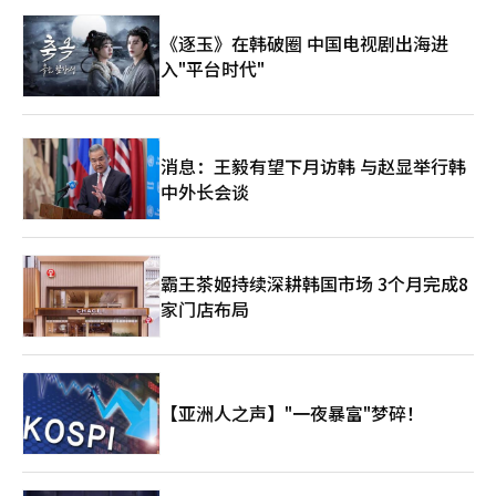
留在增长率的微幅反弹上，而应迅速提升应对即将到来的全球复合
危机的智慧和执行力。※ 本报道经人工智能（AI）系统翻译与编
《逐玉》在韩破圈 中国电视剧出海进
辑。
入"平台时代"
消息：王毅有望下月访韩 与赵显举行韩
中外长会谈
霸王茶姬持续深耕韩国市场 3个月完成8
家门店布局
【亚洲人之声】"一夜暴富"梦碎！