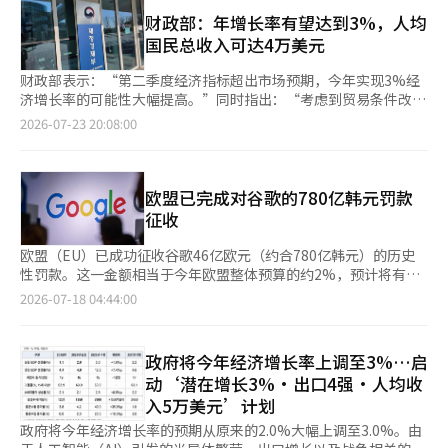
说明会吸引了全球最大资产管理公司黑石、阿蒙迪、施罗德、主要
朝鲜的名义GDP构成中，农业、林业和渔业（20.9%→21.2%）、
净出口均对增长作出了贡献。 由于上半年的增长超出预期，证券
主权财富基金以及高盛、汇丰、摩根大通等全球投资银行的相关人
财政部：年增长率有望达到3%，人均
电力、燃气和水务（7.2%→7.4%）等行业的比重有所扩大，但矿
公司纷纷上调年增长率预测。现代汽车证券将今年的增长率预测从
士参加。 文管理官强调：“今年实际国内生产总值（GDP）增长
国民总收入可达4万美元
工业（30.5%→30.1%）、服务业（29.8%→29.6%）等行业的比
2.7%上调至3.2%，梅里츠证券则将其从2.9%上调至3.4%，而新
率预计将达到3%，是近五年来的最高水平，名义GDP也预计将以
重则有所缩小。 去年朝鲜的国民总收入（名义GNI）为48万5000
韩投资证券则将其从3.1%上调至3.3%。韩国投资证券和新韩投资
约30年来的最高增幅12.3%增长。”他指出，“我们正朝着成为全
财政部表示：“第二季度经济指标超出市场预期，今年实现3%经
亿朝鲜元，仅为韩国（2717万1000亿朝鲜元）的约56分之一，约
证券分别预测为3.2%和3.1%，比之前高出0.5个百分点和0.4个百
球第五大出口国、创下历史最高的经常账户盈余，以及以半导体为
济增长率的可能性大幅提高。”同时指出：“考虑到贸易条件改善
占1.8%。人均国民总收入为187万3000朝鲜元，比上年增长
分点。iM证券给出的预测为3.6%，为主要证券公司中最高，而代
中心的设备投资扩大等目标迈进。” 他还介绍了下半年经济增长
带来的实际国内总收入（GDI）增长，人均国民总收入（GNI）达
2026-07-23 20:08:00
9.0%，但仅为韩国（5257万朝鲜元）的28分之一（3.6%）。 去
信证券则预计增长为3.5%。 iM证券研究员朴相贤表示：“下半
战略的核心目标——“3·4·5战略”。政府计划恢复潜在增长率
到4万美元的可能性也在增加。” 财政部在23日就第二季度国内生
年朝鲜的对外贸易规模（商品的出口和进口总和，南北间的往来除
年，半导体出口的强劲增长将持续。”他解释道：“以美国为中心
3%，跃升为全球第四大出口国，实现人均国民总收入（GNI）5万
产总值（GDP）增长率表示：“尽管受到上一季度高增长基数和中
外）为313亿美元，比上年（270亿美元）增长16.0%。出口（47
的人工智能（AI）投资周期的持续等因素将使半导体出口的繁荣在
美元，推动宏观经济稳定、供应链和能源安全增强、增长动力扩
东战争的影响，但在以半导体为中心的出口强劲和政府政策推动
亿美元）主要集中在药品、假发、玩具和运动用品等，增长
下半年继续。”他补充道：“特别是如果上半年半导体出口单价的
充、区域均衡发展和结构改革等。 文管理官表示：“船舶和半导
下，内需恢复，经济保持了稳健的增长。” 根据韩国银行的数
欧盟已完成对谷歌的780亿韩元罚款
30.0%；进口（266亿美元）主要集中在服装、动植物油等，增长
上涨推动了半导体出口，下半年半导体出口的数量将相对增加，从
体企业扩大现货和期货的卖出等外汇供需变化，可能不会只是暂时
据，今年第二季度实际GDP增长率（初步数据）为0.6%，显著高
征收
13.9%。 去年南北之间的往来几乎为零。2016年南北往来规模曾
而继续推动增长。” 韩国银行也表示，年增长3%的可能性大幅提
现象。”他认为：“目前韩元的价值相对于韩国经济的基本面被低
于5月韩国银行预测的0.2%。去年第四季度的季度增长率
达到3亿3260万美元，但自那年开城工业园关闭后急剧下降，2020
高。前一天，韩国银行的一位官员表示：“即使第三季度和第四季
估，因此存在进一步升值的可能性。” 关于中东地区的地缘政治
为-0.1%，今年第一季度反弹至1.8%，第二季度继续保持正增长。
欧盟（EU）已成功征收谷歌46亿欧元（约合780亿韩元）的历史
年降至390万美元，2021年降至110万美元，2022年降至10万美
度的平均增长率仅为-0.1%，也能实现年增长3%的目标。”副总
不确定性，他表示：“考虑到我们经济对能源进口的高度依赖，将
财政部解释称：“半导体繁荣带动了出口增长，外国游客的增加也
性罚款。这一金额相当于今年欧盟整体预算的约2%，预计将有助
元，自2023年起完全没有往来记录。※ 本报道经人工智能（AI）
理兼财政经济部长具允哲当天也表示：“今年实现年增长3%和人
扩大核心产品的国内生产和战略储备，并通过海外生产设施投资和
推动了经济增长，此外，追加预算和最高价格制度等政府政策的效
于减轻在经济衰退中面临财政困难的成员国的分担金负担。 根据7
系统翻译与编辑。
2026-07-18 04:44:00
均国民收入（GNI）达到4万美元的可能性非常高。” 市场关注
长期采购合同等方式加强供应链和能源安全。” 此外，文管理官
果使内需保持了稳健的走势。” 财政部还指出：“实际GDI大幅增
月17日（当地时间）《政治报》欧洲版的报道，谷歌在欧洲法院
到，如果这种增长趋势持续，韩国银行今年的增长率预测也可能进
还针对位于伦敦的RFI及新加坡全球金融市场协会外汇部门
长，企业投资能力和家庭购买力也随之改善。”并表示：“这种收
（ECJ）最终确认罚款决定后，已全额支付该罚款。 早在2018
一步上调。韩国银行在5月的经济展望中假设上半年增长率约为
（GFXD）会员机构举办了外汇市场说明会。他详细介绍了韩国政
入条件的改善预计将支撑下半年的内需恢复。” 然而，财政部指
年，欧盟委员会就因谷歌强迫智能手机制造商预装其搜索引擎和
3.3%，但实际上半年增长率预计已达到同比约3.8%的水平。
政府将今年经济增长率上调至3%…启
府在外汇市场改革方面的推进情况，包括RFI制度的改善，以及最
出，中东地区的地缘政治紧张局势和美国的关税政策被视为下半年
Chrome浏览器，滥用市场主导地位而对其处以巨额罚款。谷歌对
Kiwoom证券研究员金裕美表示：“考虑到上半年增长率比最初预
近发布的韩元国际化路线图，旨在使韩元在海外更自由地持有、交
动‘潜在增长3%·出口4强·人均收
经济的主要下行风险。 财政部强调：“政府将密切关注外部风
此提出异议，并进行了长达8年的法律斗争，但最终未能推翻判
测高出0.5个百分点以上，预计8月发布的韩国银行经济展望中，增
易和融资。 文管理官表示：“我们将建立基础设施，使外国投资
入5万美元’计划
险，确保下半年经济增长战略的主要政策任务顺利推进，以保持增
决。 谷歌支付的罚款将立即纳入欧盟的共同财政中。欧盟委员会
长率将较大幅度上调。”她预测：“年增长率也将接近政府的预测
者能够通过海外现有交易银行方便地交易、持有和结算韩元。”他
长势头。同时，将维持中东应急响应机制，全力支持物价稳定、应
相关人士表示：“此次罚款收入将反映在下半年公布的预算修正案
政府将今年经济增长率的预期从原来的2.0%大幅上调至3.0%。由
值，约为3.0%。”※ 本报道经人工智能（AI）系统翻译与编辑。
还表示：“将推动以民间金融机构为中心的流动性供应和市场参与
对汇率和利率上升对弱势群体的影响，以及扩大青年就业等民生稳
中，因此成员国基于国民总收入（GNI）的分担金将相应减少。”