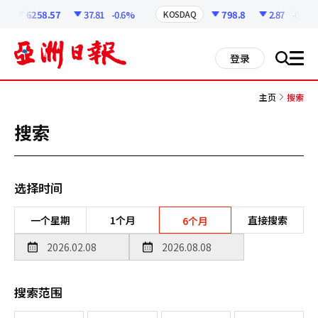
코
인
6258.57
37.81
-0.6%
798.8
2.87
-0.36%
KOSDAQ
정
보
all
登录
搜
men
索
主页
搜索
搜索
选择时间
一个星期
1个月
直接搜索
6个月
搜索范围