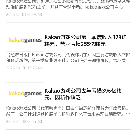
Kakao游戏公司计划通过推出多款新作实现增长，战略重点是从移
动端扩展到PC和主机，并进军全球市场。Kakao游戏公司宣布，
将在明年之前陆续发布主要新作，以实现业务多元化和规模增长。
2026-05-01 00:03:53
通过全球大型项目和新类型的扩展，增强中长期竞争力。今年第三
季度，Lionheart Studio的MMORPG《奥丁Q》将发布。这是《奥
丁：英灵殿崛起》的续作，采用虚幻引擎5和无缝开放世界，预计
将成为下一代主力作品。同期，Supercat的《项目OQ》也计划发
Kakao游戏公司第一季度收入829亿
布，以2.5D像素图形和独特世界观提供不同于传统MMORPG的体
韩元，营业亏损255亿韩元
验，测试阶段已证明其高完成度。为进军全球市场，PC和主机游
戏阵容也将加强。XL Games的《上古世纪编年史》计划在6月进
【经济日报】Kakao游戏公司（代表韩尚宇）因主要游戏收入下降
行全球测试，主打主机级战斗演出和IP世界观。《时空奥德赛》是
和缺乏新作，第一季度业绩不佳。公司正处于调整阶段，市场关注
一款AAA级动作RPG，计划在明年第一季度发布，结合时间操控系
其下半年推出的新作能否带来业绩反弹。4月30日，Kakao游戏公
2026-04-30 19:25:46
统和开放世界。新类型的扩展也在进行中。第二季度将发布的《地
司公布今年第一季度合并收入为829亿韩元，营业亏损255亿韩
下城崛起》是一款结合策略和成长元素的动作RPG，支持移动端和
元。收入同比下降33%，环比下降16%。营业亏损持续，主要由
PC。《上帝拯救伯明翰》是一款中世纪背景的开放世界生存游
于现有游戏如《Odin》的收入稳定下降，而新作推出延迟。手机
戏，计划在第四季度发布。此外，《项目C》是一款基于次文化的
游戏收入同比下降43%，环比下降20%，至550亿韩元。PC在线
Kakao游戏公司去年亏损396亿韩
收集型RPG，旨在吸引全球粉丝。现有服务的稳定运营也在继续。
游戏收入同比增长4%，至279亿韩元，但环比下降7%。公司计划
元，因新作缺乏
《奥丁》《阿瑞斯》《上古世纪战争》等主要MMORPG通过持续
通过多样化的游戏类型和平台来改善业绩。2.5D MMORPG项目
更新保持用户指标。《赛马娘Pretty Derby》也通过稳定运营获得
OQ（暂定名）在小规模测试中获得好评，预计6月进行的
Kakao游戏公司（代表韩尚宇）因去年缺乏新作而转为年度亏损。
了忠实粉丝群。《流放之路2》预计通过5月的大规模扩展包更新实
《ArcheAge Chronicle》是公司下半年重点项目。公司还计划通
然而，公司计划通过扩展核心IP和多样化平台来实现业绩反弹。11
现反弹。Kakao游戏公司表示：“我们将以高完成度推出多款新
过多平台战略进军全球市场，包括大型MMORPG《OdinQ》、策
日，Kakao游戏公司宣布2025年合并收入为4650亿韩元，营业亏
页
2026-02-12 00:27:00
作，同时稳定运营现有服务。通过全球市场扩展和类型多元化，强
略冒险RPG《Dungeon Arise》、开放世界僵尸生存模拟器《God
损396亿韩元。与前一年相比，收入下降25.9%，营业利润转为亏
化增长基础。”※ 本报道经人工智能（AI）系统翻译与编辑。
Save Birmingham》和次文化养成模拟《项目C》（暂定名）。
损。特别是移动游戏收入下降35.1%至3508亿韩元，导致业绩下
一
这些新作将覆盖手机、PC和主机平台，旨在降低对单一平台的依