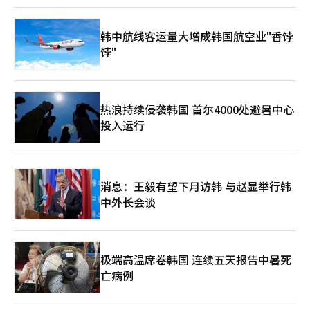
韩中航线客运量大增成韩国航空业"香饽
饽"
热浪持续侵袭韩国 首尔4000处避暑中心
投入运行
消息：王毅有望下月访韩 与赵显举行韩
中外长会谈
极端高温席卷韩国 连续五天报告中暑死
亡病例