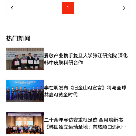
滑。然而，PC游戏收入增长31.6%至1142亿韩元，显示出平台变
赖，扩大全球用户基础。这些新作能否帮助Kakao游戏公司重回增
化的潜力。◆ 'Odin'和'ArcheAge'：通过验证的IP正面突破Kakao
上
1
下
长轨道，取决于其最终表现。※ 本报道经人工智能（AI）系统翻译
游戏公司将核心IP的宇宙扩展视为今年业绩反弹的关键。通过整理
与编辑。
非核心业务获得的资金将集中投入游戏主业。'Odin: Valhalla
一
Rising'将通过衍生作品'Odin Q'扩展其世界观。由Lionheart
Studio开发的Odin Q结合了虚幻引擎5的高质量图形和四分之一视
页
角，旨在延续原作的声誉。面向全球市场的大型项目也在准备中。
热门新闻
由XL Games开发的'ArcheAge Chronicle'是一款PC和主机动作
RPG，计划在今年下半年推出。多样化策略也已具体化。今年第一
季度将推出利用SM娱乐艺人IP的移动休闲游戏'SMiniz'，以吸引全
爱敬产业携手复旦大学张江研究院 深化
球K-pop粉丝。Lionheart Studio开发的亚文化养成模拟'Project
韩中皮肤科研合作
C'将瞄准日本等亚文化发源地。此外，Ocean Drive Studio的PC
和主机开放世界僵尸生存游戏'God Save Birmingham'也备受西
方用户期待。此外，Chrono Studio的'Chrono Odyssey'等外部
大型新作的发行也在准备中。韩尚宇在电话会议上表示：“我们意
识到市场对新作发布时间调整的担忧，但这是为了提高运营稳定性
李在明发布《旧金山AI宣言》将与全球
和完成度的战略性决定。”业内分析认为，Kakao游戏公司要摆脱
共启AI黄金时代
2025年的低迷，关键在于上半年推出的休闲和动作类新作的初期
成功。特别是减少对移动端的依赖，增加PC和主机的比例，将决
定2026年业绩的走向。※ 本报道经人工智能（AI）系统翻译与编
辑。
二十余年寻访安重根足迹 金月培新书
《韩国独立运动圣地：向旅顺口追问历
史》出版