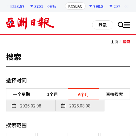
코
인
6258.57
37.81
-0.6%
798.8
2.87
-0.36%
KOSDAQ
정
보
all
登录
搜
men
索
主页
搜索
搜索
选择时间
一个星期
1个月
直接搜索
6个月
搜索范围