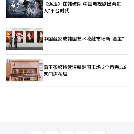
《逐玉》在韩破圈 中国电视剧出海进
入"平台时代"
中国藏家成韩国艺术收藏市场新"金主"
霸王茶姬持续深耕韩国市场 3个月完成8
家门店布局