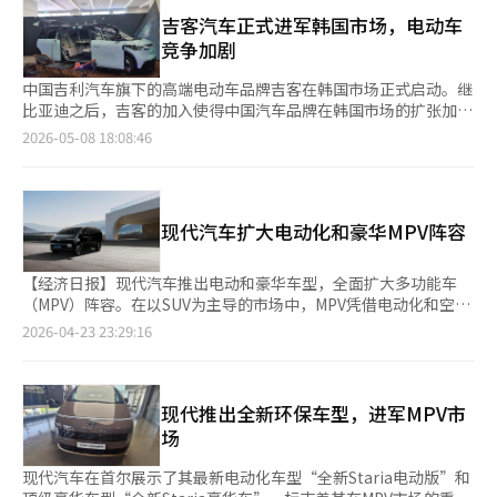
场调查，接下来将集中在中东进行船舶修理。 袭击造成的损伤在
其中，STARIA EV搭载84kWh第四代电池，高端Limousine版本
外板上形成了约5米宽、内部深约7米的孔洞，船体内部也出现了严
吉客汽车正式进军韩国市场，电动车
则主打VIP座椅与豪华舱室配置。在业内看来，现代汽车研究极氪
重的火灾，机舱被完全烧毁。 HMM表示，将与当地船厂协商制定
竞争加剧
009，已不仅仅是常规的竞品拆解，更是在主动探寻未来全球高端
修理计划。 目前，修理费用和时间尚未确定，情况相当复杂。专
电动MPV市场的竞争方向。 韩国进口汽车协会（KAIDA）数据显
家指出，由于修理将在迪拜港进行，而非原建造的中国CSSC船
中国吉利汽车旗下的高端电动车品牌吉客在韩国市场正式启动。继
示，今年1月至4月，中国制造汽车在韩国进口车市场累计销售
厂，预计将需要额外的费用和时间。 “纳木号”是去年9月下水的
比亚迪之后，吉客的加入使得中国汽车品牌在韩国市场的扩张加
5991辆，超越英国与法国，跻身第五。目前这一成绩主要由比亚
最新中量货船，其受损将对HMM的中量货船业务计划造成影响。
速。 吉客韩国于8日正式在江南区大峙洞开设了首个品牌画廊，计
2026-05-08 18:08:46
迪贡献，若极氪等中国品牌未来进一步扩大在韩市场布局，中国汽
作为国内变压器和工厂材料出口中东的桥梁，HMM的动荡引起了
划在本月底前向韩国消费者推广吉客品牌。之后，该画廊将转变为
车在韩国的市场影响力或将持续提升。
国内变压器和EPC公司的关注。 自2007年进入中量货船业务以
常规展厅，并计划在全国开设14个展厅。 吉客是由中国吉利控股
来，HMM在去年新增了“纳木号”、“纳雷号”、“纳鲁
集团于2021年4月成立的高端电动车品牌，目前在瑞典及中国杭
号”和“纳比号”等4艘中量货船，显示出其在这一领域的强烈意
州、上海设有全球研发中心，并在瑞典和中国运营设计中心和设计
现代汽车扩大电动化和豪华MPV阵容
愿。这一决策是基于国内变压器和EPC业务在中东和美国市场快速
工作室。 此次品牌画廊的开设标志着吉客在韩国市场的快速推
增长的背景。 尽管市场情况有所变化，HMM目前将11艘中量货船
进。吉客于去年2月成立了韩国法人，并任命前奥迪韩国总裁任贤
中7艘投入美洲航线，4艘投入中东航线，发挥着国内外企业的桥梁
基为代表，奠定了在韩国的业务基础。预计今年下半年将推出首款
【经济日报】现代汽车推出电动和豪华车型，全面扩大多功能车
作用。实际上，“纳木号”和“纳雷号”在中东地区交付货物后被
中型SUV '7X'。 '7X'是一款五座家庭SUV，2024年首次发布，上市
（MPV）阵容。在以SUV为主导的市场中，MPV凭借电动化和空间
困于霍尔木兹海峡，而“纳鲁号”和“马山号”则在海峡外等待交
37天内全球销量突破40万辆，显示出其受欢迎程度。吉客选
利用性重新崛起。23日，现代汽车发布了“全新Staria电动
2026-04-23 23:29:16
货。 变压器和EPC行业人士预计，此次袭击对中东出口的影响将有
择'7X'作为进入韩国市场的首款车型。 目前，品牌画廊展示了包括
版”和“全新Staria豪华版”，重新调整MPV阵容。“全新Staria
限。一位变压器公司的相关人士表示：“与中东签订的变压器供应
大型SUV '9X'、高端MPV 'MIX'、纯电MPV '009 Grand' 和轿车'001
电动版”配备84.0kWh电池，单次充电可行驶387公里，采用800V
合同是长期合同，因此霍尔木兹海峡的封锁和中量货船的短缺不会
FR'在内的四款车型。'7X'将在正式上市后进入展厅。'9X'为混合动
超高速充电系统，20分钟内可将电池从10%充至80%。该车型配
对其产生重大影响。”他还提到，可能需要考虑建立替代运输网
力车型，其余均为纯电动车，均采用自动驾驶2级技术。 自去年10
备前后双充电口和V2L功能，提升了实用性。车内空间最大化，适
现代推出全新环保车型，进军MPV市
络。 EPC公司的相关人士也表示：“由于中东战争，目前在当地进
月推出的'9X'，至今全球销量约为5万至6万辆，受到市场关注，现
合多人乘坐，并通过外部电力利用功能扩展了休闲和工作环境的可
场
行的工厂建设项目尚未受到影响。”他们计划在美伊停火谈判后，
已在中国、沙特阿拉伯和中亚等地销售。 吉客韩国市场经理表
能性。现代汽车在现有的货运、旅行车和休闲车系列中扩大了电动
全力应对中东重建的特殊需求。 然而，HMM方面担心主要客户的
示：“'9X'采用全球首创的超级电动混合动力驱动方式，行驶中可
化车型的应用，货运车型针对物流和商业需求，旅行车和休闲车则
现代汽车在首尔展示了其最新电动化车型“全新Staria电动版”和
流失，因此预计将加快“纳木号”的早期复航和通过长期租船合同
充电最多达80%。”他补充道，中国市场上每10辆SUV中就有3辆
面向家庭和休闲市场。此外，新增豪华车型以满足高端需求。“全