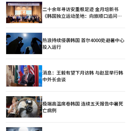
二十余年寻访安重根足迹 金月培新书
《韩国独立运动圣地：向旅顺口追问历
史》出版
热浪持续侵袭韩国 首尔4000处避暑中心
投入运行
消息：王毅有望下月访韩 与赵显举行韩
中外长会谈
极端高温席卷韩国 连续五天报告中暑死
亡病例