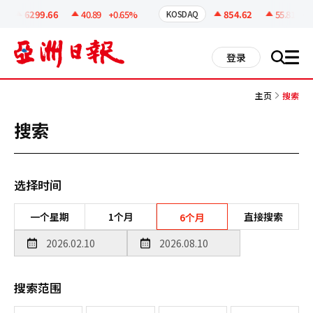
코
인
6299.66
40.89
+0.65%
854.62
55.81
+6.
KOSDAQ
정
보
all
登录
搜
men
索
主页
搜索
搜索
选择时间
一个星期
1个月
直接搜索
6个月
搜索范围