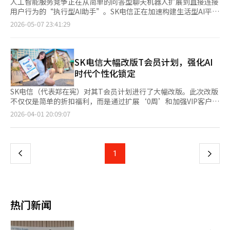
人工智能服务竞争正在从简单的问答型聊天机器人扩展到直接连接
用户行为的“执行型AI助手”。SK电信正在加速构建生活型AI平
台，扩大其AI服务艾点（A.）的“订阅日历”功能，从日程管理到
2026-05-07 23:41:29
优惠推荐、预订和订单。SK电信宣布，用户可以通过艾点应用自
动接收关注品牌和服务的折扣、促销和预订日程。用户订阅后，相
关日程会自动注册到个人日历，并在需要时提供提醒。与传统日历
服务不同，SK电信的日历基于AI自动提供用户感兴趣的信息，增强
SK电信大幅改版T会员计划，强化AI
了个性化推荐平台的特性。目前，该服务主要围绕SK电信会员优
时代个性化锁定
惠项目“T日”日程提醒运营，已有约160万用户使用。SK电信计
划将服务扩展到金融、零售、家电和美容等多个生活领域。未来，
SK电信（代表郑在宪）对其T会员计划进行了大幅改版。此次改版
韩亚证券和CU将作为新合作伙伴加入订阅日历。韩亚证券将提供
不仅仅是简单的折扣福利，而是通过扩展‘0周’和加强VIP客户服
定期研究报告和投资信息，CU则通过订阅日历提供预售、折扣活
务，提供‘目标定制体验’。在竞争激烈的电信市场中，SK电信
页
2026-04-01 20:09:07
动和限量促销信息。用户无需单独搜索，即可在艾点应用内查看优
计划将会员计划发展为客户日常生活中的‘AI平台’核心引擎。过
惠日程，并跳转到合作品牌应用进行预订和查询。SK电信还在推
去，电信会员计划仅是提供合作伙伴折扣的‘被动’工具。但随着
一
进与LG电子官方在线商城和Olive Young的合作。LG电子将提供新
廉价手机和OTT服务的普及，客户的期望值提高，他们更倾向于选
产品预售和促销信息，Olive Young则将基于日程提供美容和健康
择符合自己生活方式的实际福利。SK电信通过扩展‘0周’和设立
上
1
下
主题展销会及新品信息。SK电信AI事业本部长金志勋表示：“艾点
VIP专属福利，旨在防止客户流失，并同时满足年轻一代和优质客
订阅日历让客户无需亲自寻找，所需信息和优惠自动进入日常生
户的需求。‘0周’将每月的第一周设为福利期，极大地提高了使
一
活。未来将基于订阅日程连接预订、订单和支付等执行领域，发展
用便利性，增加了客户的服务体验时间。值得注意的是‘俱乐部
为AI助手。”※ 本报道经人工智能（AI）系统翻译与编辑。
Galaxy S26’等定制会员计划。此类计划针对特定设备或服务的用
页
户群，提供他们最需要的福利组合。与设备购买体验相关的抽奖或
热门新闻
订阅福利，使客户将电信公司视为‘生活方式的伙伴’。这种个性
化战略与全球电信市场的最新趋势一致。SK电信通过在T会员应用
中整合所有福利，增强了与非电信领域服务的结合。‘T