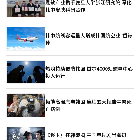
爱敬产业携手复旦大学张江研究院 深化
日’和‘0周’的菜单整合，增加了客户在应用上的停留时间，并
韩中皮肤科研合作
通过数据分析为未来的AI代理自动推荐个性化优惠券奠定了基础。
SK电信的会员战略将与人工智能（AI）结合，变得更加精细。AI将
学习客户的套餐模式、消费习惯和休闲偏好，开启‘主动会员’时
代。目前，SK电信正在推进的‘AI金字塔’战略的核心在于如何将
基于通信基础设施获得的客户‘日常数据’与AI服务融合。此次T
韩中航线客运量大增成韩国航空业"香饽
会员改版旨在扩大与客户的接触点，收集更多数据，并基于此提高
饽"
个性化AI助手的价值。当然，挑战也存在。随着会员福利的高度
化，合作伙伴的成本分担问题以及部分福利的客户疲劳度可能增
加。然而，SK电信坚持‘体验中心’会员计划的原因很明确。在
饱和的电信市场中，通过福利实现客户体验创新是唯一的生存战
热浪持续侵袭韩国 首尔4000处避暑中心
略。SKT产品与品牌本部长尹在雄表示：“让客户更轻松便捷地享
投入运行
受福利是改版的核心。”未来，SK电信将通过与多家合作伙伴和
技术的合作，继续转型为‘智能会员’，在客户打开应用的瞬间帮
助规划其一天。SK电信此次行动将如何影响国内电商和电信生态
系统，值得关注。※ 本报道经人工智能（AI）系统翻译与编辑。
极端高温席卷韩国 连续五天报告中暑死
亡病例
《逐玉》在韩破圈 中国电视剧出海进