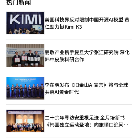
热门新闻
并穿着红色T恤的近照。该帖子背景音乐使用了组合CORTIS的
BOYNEXTDOOR。 值得关注的是，SEVENTEEN近期虽无团体正
候和特别放映会将观众的沉浸感延续到线下。在银幕内外的界限逐
《红红》(RED RED)。随后，部分网友反应称该帖子让人联想到某
式活动，仍凭借稳固的粉丝基本盘位列第九；BLACKPINK同样在
渐模糊的情况下，电影的消费方式将扩展到何种程度，值得我们关
个政党的象征色，李英智因此删除了该帖子。李英智次日通过社交
空白期跻身第11位。此外，NewJeans与IU也保持高人气，双双进
注。※ 本报道经人工智能（AI）系统翻译与编辑。
美国科技界反对限制中国开源AI模型 黄
媒体表示：“昨天上传了不合时宜的故事，大家可能很惊讶
入榜单前列。 据悉，“Global-K Chart”由全球综合榜单与各平
仁勋力挺Kimi K3
吧。”并表示：“虽然意识到这是一个重要的时刻，但似乎是因为
台细分榜单构成。Melon与LINE MUSIC提供日榜、周榜及月榜，
想要沟通的意愿超过了这一点，才上传了近照。”组合FROMIS_9
QQ音乐则率先上线日榜，所有榜单均于每日正午更新。Melon方
的白智贤在提前投票的第一天SNS直播中也表现出对服装颜色的关
面表示，“Global-K Chart”不仅反映音乐消费数据，更综合体现
注。她穿着深蓝色上衣进行直播时说道：“现在是选举期间
了韩、中、日三国粉丝对艺人的支持热度，希望未来能发展为最准
吧？”并表示可能会因为衣服颜色引起误解，随后换上了深色衣服
确呈现全球K-POP趋势的权威榜单。
爱敬产业携手复旦大学张江研究院 深化
继续直播。每逢选举，明星的服装颜色、手势、数字等常常被解读
韩中皮肤科研合作
为政治意义。比如，歌手Koyote的申智过去的V手势照片被传播为
支持某候选人的认证照，或是aespa的Karina穿着印有数字2的红
色外套引发争议等案例屡见不鲜。随着类似解读的重复，部分明星
在此次选举期间也对社交媒体帖子和服装颜色表现出谨慎。第9届
李在明发布《旧金山AI宣言》将与全球
全国同时地方选举于3日上午6时至18时进行。提前投票则在上个
月29日和30日进行了两天。※ 本报道经人工智能（AI）系统翻译
共启AI黄金时代
与编辑。
二十余年寻访安重根足迹 金月培新书
《韩国独立运动圣地：向旅顺口追问历
史》出版