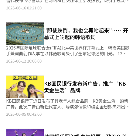
借代表作《你喜欢》在网络和社交媒体上引发热议，吸引了观众的
出及周边商品销售均保持良好增长，但随着“限韩令”解除预期减
庆体验。 被誉为“WATERBOMB鼻祖”的全罗南道长兴水节也将
释道：“aespa的北美和欧洲巡演更注重在西方市场的品牌扩展和
关注。观众们不仅仅停留在观看电影，还开始听角色的歌曲，参与
2026-06-16 02:21:00
弱，娱乐板块股价依然持续低迷。 不过，市场普遍认为，在当前
于25日拉开帷幕，为期9天，持续至8月2日。长兴水节是韩国文化
营销，而非立即的盈利。” 她还表示：“第四季度新男团SMTR25
挑战，并以虚拟粉丝名自称，延续作品的世界观。《狂野之声》是
估值明显偏低的背景下，若新生代艺人IP成长超预期，娱乐股仍具
体育观光部和韩国旅游发展局今年评选出的4个“预备全球节
的出道以及2027年上半年的大规模世界巡演周期将成为未来业绩
一部喜剧电影，讲述了曾经风靡乐坛但因意外事件解散的三人混合
备反弹空间。业内预计，HYBE旗下KATSEYE、Cortis，SM娱乐旗
庆”活动之一，将获得2026年度2.5亿韩元（约合人民币115万
可见性的催化剂。”并指出：“应关注明年将全面展开的投资回收
舞蹈组合“三角形”在20年后重新崛起的故事。吴政世在片中饰演
下NCT WISH、Hearts2Hearts，JYP娱乐旗下NMIXX、KickFlip，
元）专项资金支持，用于开发面向外籍游客的体验项目、改善旅游
期，而非短期业绩。”※ 本报道经人工智能（AI）系统翻译与编
的“情歌王子”崔成坤演唱了代表作《你喜欢》。虽然在电影中
"即使跌倒，我也会再站起来"……开
以及YG娱乐旗下BABYMONSTER、TREASURE等新生代艺人的成
接待环境等。今年的长兴水节也是入选“预备全球节庆”后首次举
辑。
是“三角形”的对手，但在现实中却成为了最受观众欢迎的角色。
幕式上响起的韩语歌词
长表现，将成为未来推动股价修复的重要因素。
办。 本届长兴水节将推出覆盖整个会场的大型水枪、水炮大战、
反响从数据中可见一斑。6月2日下午6点发布的《你喜欢》音乐视
团队竞技和街头巡游等特色活动，游客还可体验徒手捕捉鳗鱼、鲶
频，截至6月15日上午10点已获得229万次观看。该曲的舞台剪辑
2026年国际足球联合会(FIFA)北中美世界杯开幕式上，韩裔美国歌
鱼等“黄金捕鱼”活动，以及香蕉船、水上滑梯等水上娱乐项目。
达到了160万次观看，而1小时循环播放的视频也超过了24万次。
手兼词曲创作人李在以韩语歌词吸引了全球足球迷的目光。 12日
夜间则将开放“星光月光青年区”“水光夜市”和灯光主
这一反应超越了简单的原声带消费，观众们以真实歌手的方式享受
（韩国时间）在墨西哥城的阿斯特卡体育场举行的2026北中美世
2026-06-12 20:06:00
题“Water Light ON”区域。活动后期还将举行摇滚音乐节以及
电影中的角色。社交媒体上，《你喜欢》挑战活动正在进行。演员
界杯开幕式上，演出了世界杯官方主题曲《DNA》。当天，世界著
DJ、歌手参与的EDM演出，为游客带来丰富的夏夜体验。
柳承龙以“崔成军”的形象开启了活动，随后李成民、金武烈、珍
名歌唱家安德烈·波切利与李在共同登台，宣布比赛的开始。 特
基周、P.O、柳承秀、金善浩等同事演员也纷纷参与。包括aespa
别是李在在演出中深情演唱了“即使跌倒，我也会再站起来”的韩
的冬季、MONSTA X的基贤、Boynextdoor的泰山、STAYC的秀敏
语歌词，赢得了超过8万7000名观众的热烈回应。韩语在世界杯开
KB国民银行发布新广告，推广‘KB
等K-pop偶像，以及歌手、舞蹈家、主持人、厨师、棒球运动员等
幕式上响起，现场气氛更加热烈。 FIFA此前通过官方社交媒体发
黄金生活’品牌
各领域的参与者络绎不绝。在这一过程中，“崔成坤”不仅是一个
布了安德烈·波切利、李在、戴维·盖塔和梅根·西·斯塔利昂参
简单的角色，而是成为了一个粉丝文化的象征。电影中的粉丝
与的官方主题曲《DNA》。李在在歌曲的后半部分演唱了韩语歌
KB国民银行于近日发布了其老年人综合品牌‘KB黄金生活’的新
名“坤队”在社交媒体上如游戏般传播，吴政世也以“崔成坤”的
词，展现了他的存在感。 李在是一位活跃于K-pop界的韩裔美国
广告。此次广告由新任代言人、导演张恒俊和编剧金恩熙夫妇出
形象积极参与。他不仅参加了“无物时间”的采访，还与Risen
歌手。他参与了多个K-pop艺术家的歌曲创作，包括TWICE、Red
演，温暖地讲述了他们从艰难岁月走到现在的故事，传达出“与
2026-06-05 00:42:00
Jenna一起展示了“Boompala”挑战，增强了角色的现实感。观
Velvet、aespa和NMIXX等，并参与了去年发布的Netflix动画《K-
KB黄金生活同行，人人都能迎来国民的全盛期”的信息。广告中
众们似乎不仅仅在看演员吴政世，而是在体验真实的情歌王子“崔
pop恶魔猎人》的原声带制作。 特别是原声带《黄金》在全球取得
的文案“让这段生活更加辉煌，现在就选择KB黄金生活”，不仅
成坤”的活动，这种构成引发了观众的沉浸感。乐天娱乐的相关人
了成功，使李在的名字在世界音乐市场上广为人知。这首歌登上了
与客户的生活和人生旅程产生共鸣，也展现了品牌未来的发展方
士在接受采访时表示：“《狂野之声》不仅仅是一部电影，而是希
美国Billboard主流单曲榜《Hot 100》的榜首，并在美国金球奖颁
向。广告中包含了‘KB黄金生活全方位关怀解决方案’，提供以