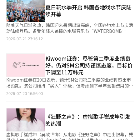
司的全年业绩预期，近期却纷纷下调其目标股价。金融信息企业
支撑。 JYP娱乐以6836亿韩元营业收入排名第三，同比增长
FnGuide数据显示，今年HYBE销售额预计同比增长68.38%，YG
夏日玩水季开启 韩国各地戏水节庆陆
40%。业内认为，TWICE、Stray Kids世界巡演及官方MD商品销
娱乐增长12.62%，SM娱乐增长7.3%，JYP娱乐增长6.46%。然而
续开幕
售增长，是推动公司业绩提升的主要原因。 YG娱乐以3392亿韩元
本月以来，已有9家券商下调SM娱乐和HYBE的目标股价，8家券商
（同比增长71.3%）位列第四。受BLACKPINK世界巡演及演唱会
下调YG娱乐目标股价，11家券商下调JYP娱乐目标股价。 从基本
随着天气日渐炎热，韩国迎来暑期出游高峰，全国各地水上节庆活
收入增长，以及BABYMONSTER、TREASURE等艺人专辑发行和
面来看，娱乐公司业绩并未明显恶化。大型艺人世界巡演持续火
动陆续登场。备受年轻人追捧的水弹音乐节“WATERBOMB
演出活动增加带动，公司业绩实现大幅增长。 数据显示，
热，专辑销量保持稳健。今年第二季度，HYBE演出总观众人数达
SEOUL 2026”将于24日率先开幕，被称为“WATERBOMB鼻
2026-07-21 23:16:12
Kakao、HYBE、JYP、YG四大娱乐集团去年合计实现营业收入
238万人次，其中BTS贡献143万人次，成为公司业绩增长的主要
祖”的全罗南道长兴水节也将拉开帷幕，为今夏旅游市场再添热
3.3039万亿韩元，占前30强企业总营业收入的71%，市场集中度
动力；SM娱乐旗下NCT WISH、aespa、Irene等组合和艺人正在
度。 主办方MADE ONE近日宣布，“WATERBOMB SEOUL
进一步提高。 从增速来看，歌手G-Dragon（权志龙）所属公司
亚洲巡演，加上东方神起、EXO、Super Junior等组合演出，预计
2026”将于24日至26日在京畿道高阳市一山区国际展览中心
Kiwoom证券：尽管第二季度业绩良
Galaxy Corporation表现最为突出。该公司去年实现营业收入
观众总人数将超过70万人次。今年第一季度，四大娱乐公司专辑销
（KINTEX）户外舞台举行。WATERBOMB是一个水娱乐互动音乐
2491亿韩元，同比增长4615.1%。业内分析认为，这主要得益于
好，仍对SM公司持谨慎态度，目标价
量合计1378万张，同比增长113%。 业内人士认为，AI投资热潮导
节品牌，始于2015年，曾在韩国、泰国、日本等多地举办。 本届
与G-Dragon签订专属合约后，以艺人为核心的广告及内容业务快
下调至11万韩元
致资金集中流向半导体等科技板块，是娱乐股估值下降的重要原因
音乐节将汇聚SHINee成员泰民、aespa成员KARINA以及男团
速扩张。
之一。SK证券研究员朴俊亨（音）表示，今年上半年地缘政治风
RIIZE等众多人气K-POP艺人。WATERBOMB延续其特色玩法，观
Kiwoom证券在20日表示，预计SM公司第二季度的业绩将超出市
险叠加资金向特定行业集中，娱乐板块持续遭市场冷落，股价不断
众与艺人将分为不同队伍，在音乐演出中融入泼水互动，打造打破
场预期。该公司维持“买入”评级，但考虑到下半年营销费用的增
承压。新韩投资证券研究员池仁海（音）则指出，娱乐行业市盈率
舞台与观众席界限的沉浸式参与体验。 除K-POP阵容外，本届活
加，将目标价下调至11万韩元。 Kiwoom证券的研究员林秀珍表
2026-07-20 16:56:00
（PER）已由过去20至35倍降至目前12至22倍，主要受AI投资热
动还邀请国际知名音乐制作人兼DJ Diplo，以及Nghtmre、
示：“预计第二季度合并营业收入将达到3494亿韩元，同比增长
潮，以及BTS回归利好兑现后市场获利回吐的影响，悲观情绪进一
Maddix等国际电子音乐艺人登台演出。主办方表示，将通过大型
15.3%，营业利润将达到560亿韩元，同比增长17.5%，将超出市
步蔓延。 此外，随着大型巡演增多，内容制作等相关成本同步上
水炮装置和户外特设舞台等视觉演出，提升现场沉浸感，并推出多
场共识。” 良好的业绩主要得益于商品企划（MD）部门的推动。
升，而资历较深的艺人在演出收入中的分成比例更高，削弱公司的
种观众可直接参与的互动项目。 除演出外，现场还将设置丰富的
包括快闪店的扩展、第一季度‘愿望烘焙’的预售量出货，以及现
《狂野之声》：虚拟歌手崔成坤引发
盈利弹性；相比之下，新生代艺人巡演对利润的贡献更大，但目前
文化体验内容，并进一步完善餐饮及休息区域等配套设施，为观众
有艺人知识产权（IP）的演出MD销售等都对业绩产生了积极影
的热潮
尚未形成完整的接棒力量。与此同时，此前推动娱乐股上涨的中国
提供更加舒适的观演环境。主办方表示，本届活动将音乐演出、时
响。然而，由于Super Junior和EXO等高年限IP的活动集中，预计
放宽“限韩令”预期逐渐消退，也令市场情绪进一步降温。
尚、餐饮及品牌体验等内容有机融合，打造综合性文化节庆活动，
盈利能力将有所下降。 下半年，由于新人出道和aespa在西方市场
虚拟歌手崔成坤（吴政世饰）从电影《狂野之声》中走出银幕，凭
Kiwoom证券研究员林秀珍（音）表示，尽管今年上半年唱片、演
并将全力做好安全保障和现场运营，让观众从多个维度享受夏日节
的拓展，预计营销费用将增加，短期内盈利压力加大。林研究员解