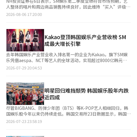
NH投资证券在6日表示，SM娱乐第二季度业绩符合市场预期，艺
人整体的唱片和周边商品销售持续良好，因此维持“买入”评级和
10万9000韩元的目标价。 NH投资证券的研究员李华正表示：“从
2026-08-06 17:20:00
低年限IP到传统IP，所有系列IP都在为收益做出贡献。”他指
出，“aespa、RIIZE和NCT Dream在稳固的粉丝基础上创造了稳
定的收益，而Hatch to Hatch也已进入盈利阶段。” NH投资证券
还关注到SM娱乐在中国业务扩展的可能性。该研究员提到：“SM
Kakao登顶韩国娱乐产业营收榜 SM
在1月的中韩首脑会议上被纳入经济代表团，并在4月首次在中国开
成最大增长引擎
设了线下商品店。”他分析称：“如果中国的演出恢复，将会有很
大的受益潜力。” SM娱乐第二季度的合并营业收入为3496亿韩
去年韩国娱乐产业营业收入排名第一的企业为Kakao。旗下SM娱
元，营业利润为528亿韩元，分别同比增长15.4%和10.9%，符合
乐凭借aespa、NCT等艺人的全球活动，实现超过8000亿韩元
市场预期。主要唱片销售量方面，NCT Dream销售192万张，
（约合人民币37.2亿元）营收，成为拉动Kakao业绩增长的主要动
2026-07-29 20:04:53
RIIZE销售140万张，aespa销售106万张，Hatch to Hatch销售
力。 韩国企业数据研究机构CEO SCORE于29日发布的调查结果显
62万张。演出方面，aespa进行了5场，EXO进行了19场，相关商
示，在大众文化艺术综合信息系统登记企业中，按2025年单体财
品销售也随之增加。 该研究员表示：“SMTR25通过预备出道活动
务报表统计，营业收入前30强企业中，Kakao以1.2564万亿韩元
提前获取了粉丝基础。”他补充道：“虽然由于营销费用增加短期
（同比增长15.2%）位居榜首。 Kakao于2023年完成对SM娱乐经
明星回归难挡颓势 韩国娱乐股年内跌
收益性有所稀释，但预计出道后将迅速实现盈利。” NH投资证券
营权收购，目前旗下拥有SM娱乐、STARSHIP Entertainment、
近四成
预计今年SM娱乐的年营业收入和营业利润分别为1兆3090亿韩元
Antenna等多家经纪公司。其中，SM娱乐去年实现营业收入8125
和1939亿韩元。※ 本报道经人工智能（AI）系统翻译与编辑。
亿韩元，同比增长22.6%。随着aespa、NCT全球巡演规模扩大，
尽管BIGBANG、防弹少年团（BTS）等K-POP艺人相继回归，韩
演出收入及周边商品（MD）销售同步增长，带动整体业绩提升。
国娱乐股今年以来仍持续走低。韩国交易所23日数据显示，韩国四
HYBE以1.0247万亿韩元（同比增长8.3%）营业收入位列第二。旗
大娱乐公司股价较年初普遍下跌约40%。其中，SM娱乐累计下跌
2026-07-23 23:58:19
下最大厂牌BigHit Music去年实现营业收入4375亿韩元，同比增
49.33%，跌幅居首；YG娱乐下跌44.74%，HYBE下跌38.94%，
长24.7%。防弹少年团（BTS）、Tomorrow X
JYP娱乐下跌38.81%。 值得注意的是，尽管券商普遍上调娱乐公
Together（TXT）等旗下艺人的持续活跃，为公司业绩增长提供