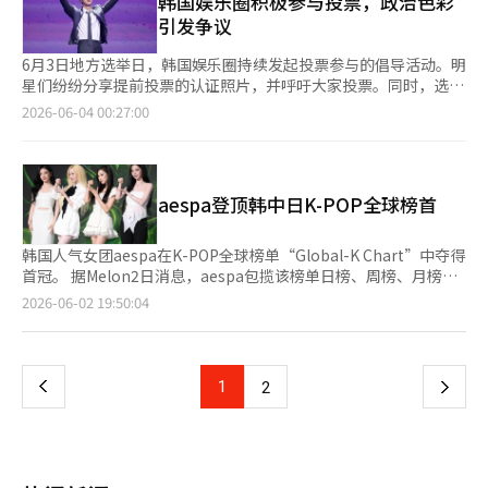
韩国娱乐圈积极参与投票，政治色彩
望观众能够在影院之外持续享受和消费角色及其世界观，因此我们
奖典礼上获得了最佳主题曲奖，引起了广泛关注。 因此，韩裔艺
下服务：△全国营业网点的老年人专业咨询及全方位关怀服务；△
引发争议
设立了多种接触点。”他还表示：“在崔成坤的线下粉丝见面会
术家在世界杯开幕式上演唱官方主题曲的案例已是第二次。早在
基于客户需求的稳定退休资产管理解决方案，如退休金等定制化养
上，观众们如同与真实艺术家见面一样，跨越了电影与现实的界
2022年卡塔尔世界杯开幕式上，防弹少年团（BTS）成员郑国曾
老金产品；△包括遗嘱和继承功能的信托产品及赠与计划咨询服
6月3日地方选举日，韩国娱乐圈持续发起投票参与的倡导活动。明
限，令我们感到非常欣慰。”在音乐排行榜上也出现了有趣的结
演唱官方主题曲《Dreamers》，引起了全球粉丝的关注。 此外，
务，提供个性化资产继承咨询；△提供与居住、照护、养老相关的
星们纷纷分享提前投票的认证照片，并呼吁大家投票。同时，选举
果。根据Melon HOT100排行榜（截至6月9日下午2点），崔成坤
由美国、墨西哥和加拿大三国共同举办的本届比赛，将根据主办国
老年生活信息等，涵盖客户的生命周期，从资产管理到退休规划、
期间社交媒体(SNS)的帖子和服装颜色引发的政治色彩解读争议也
2026-06-04 00:27:00
的《你喜欢》排名第34位。特别是与电影中设定的连续39周保持
进行开幕庆祝演出。美国开幕式上，BLACKPINK成员Lisa的出演
继承与赠与、照护和养老等服务。广告分为夫妇篇、国民导演张恒
频频出现，气氛显得谨慎。在完成全球34个城市的世界巡演“阿里
第2位的情节相呼应，崔成坤的排名高于对手“三角形”的《Love
也备受关注，期待另一位K-pop明星的舞台表现。
俊篇、国民作家金恩熙篇及短视频等，夫妇篇将于每周三陆续发
郎”(ARIRANG)拉斯维加斯演出后，组合防弹少年团(BTS)的Jin
is》（第62位），这为观众带来了另一种乐趣。曾在电影中“屡屡
布。KB国民银行相关人士表示：“希望KB黄金生活能成为像张恒
于当天前往首尔龙山区汉南洞第三投票所投票。演员苏有珍、尹钟
第二”的崔成坤在现实排行榜上超越了对手。线下的世界观扩展也
俊导演和金恩熙作家夫妇一样，陪伴客户共同创造全盛期的坚实伙
勋、广播人张成奎、音乐剧演员金素贤与孙俊浩夫妇，以及演员晋
在继续。6月13日，为庆祝崔成坤的生日而举行的“成坤诞辰
aespa登顶韩中日K-POP全球榜首
伴，并将继续扩大服务，以促进老年客户更富裕的生活。”此外，
泰贤与朴诗恩夫妇也公开了在投票所和投票印章的照片，宣布参与
日”特别放映会和舞台问候活动全场售罄。吴政世身着崔成坤的发
KB国民银行还聘请了偶像团体aespa（2021年）、Hearts to
投票。他们留言称：“投票完成”、“大家都去投票吧”、“珍贵
型和服装出现在影院，并演唱《你喜欢》，引发观众的热烈欢呼。
Hearts（2025年8月）、演员朴恩斌（自2023年3月起担任代言
的一票请告诉大家”等，鼓励选民参与投票。在提前投票期间，娱
韩国人气女团aespa在K-POP全球榜单“Global-K Chart”中夺得
身穿粉色物品的观众们也齐声合唱，并准备了应援横幅，反应几乎
人）和秋英宇（2025年3月）等，进一步巩固了其可信赖的品牌形
乐圈的参与活动也在继续。歌手李承焕、演员金圭利、歌手兼演员
首冠。 据Melon2日消息，aespa包揽该榜单日榜、周榜、月榜三
如同真实的粉丝见面会。这一趋势展示了电影角色在作品之外的再
象。※ 本报道经人工智能（AI）系统翻译与编辑。
河莉秀等于上个月29日和30日在个人社交媒体上发布了提前投票
项冠军。“Global-K Chart”由韩国音乐平台Melon与中国QQ音
消费方式。过去，电影中的歌曲往往局限于原声带或宣传内容，而
页
2026-06-02 19:50:04
的认证照片。组合CORTIS的马丁与周勋，以及组合IF I的元华妍、
乐、日本LINE MUSIC合作推出，于本月1日正式上线。榜单以韩、
《狂野之声》则通过角色、音乐、挑战和粉丝名的结合，为观众参
泰琳、拉希、卡西亚也参与了提前投票并公开了认证照片。特别是
中、日三大K-POP核心消费市场的平台数据为基础，除播放量外，
与世界观提供了通道。观众们不再仅仅将崔成坤视为电影中的角
一
2008年出生的马丁和周勋首次获得投票权，他们在Weverse上分
还综合粉丝活跃度等多项指标，全面评估K-POP艺人的全球影响
色，而是像真实活动的歌手一样进行消费。电影中的音乐活动也在
享了持有提前投票确认书的照片，并表示：“我们也是成年人
力。 aespa凭借正规二辑《LEMONADE》及与G-Dragon（权志
实际权利认知上得到了体现。根据韩国音乐表演者联合会的消息，
上
1
下
2
了。”广播人朴明秀在广播中提到投票参与。他在上个月29日的
龙）合作的新曲《WDA》引发广泛热议，成功登顶首期榜单。BTS
《狂野之声》的主演演员姜东元、严泰九、朴志贤、吴政世等最近
KBS Cool FM《朴明秀的广播秀》中表示：“投票是作为国民理应
以今年3月发布的正规五辑《ARIRANG》为依托，在韩、中、日三
已加入音实联。演员的歌曲和表演超越了作品中的演出元素，逐渐
一
履行的义务，希望大家能选出真正能让我们的国家更好的人。”在
地展现出强大粉丝号召力，位列第二。ILLIT凭借迷你四辑
被消费为音源和视频内容，音乐表演者的权利保护需求也随之增
投票倡导的氛围中，选举期间社交媒体帖子引发的趣事也在继续。
《MAMIHLAPINATAPAI》主打歌《It's Me》的亮眼表现位居第
加。最终，崔成坤的热潮展示了电影角色在作品之外如何被重新消
页
歌手李英智在提前投票期间的上个月30日发布了一张染成红色头发
三，其后依次为CORTIS、IVE、NMIXX、LE SSERAFIM和
费。电影中的设定通过音源和挑战转化为现实的娱乐活动，舞台问