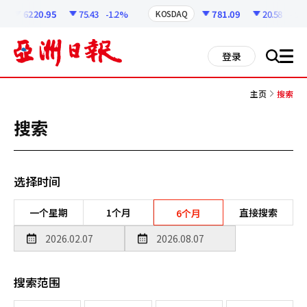
코
인
6220.95
75.43
-1.2%
781.09
20.58
-2.57
KOSDAQ
정
보
all
登录
搜
men
索
主页
搜索
搜索
选择时间
一个星期
1个月
直接搜索
6个月
搜索范围