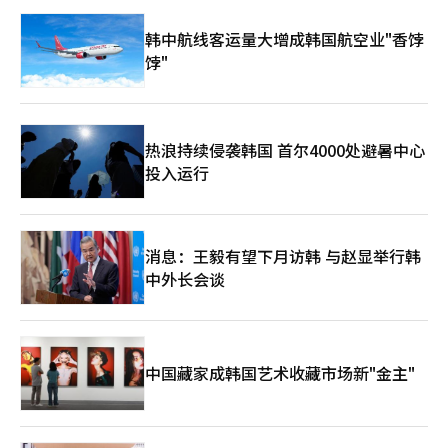
韩中航线客运量大增成韩国航空业"香饽
饽"
热浪持续侵袭韩国 首尔4000处避暑中心
投入运行
消息：王毅有望下月访韩 与赵显举行韩
中外长会谈
中国藏家成韩国艺术收藏市场新"金主"