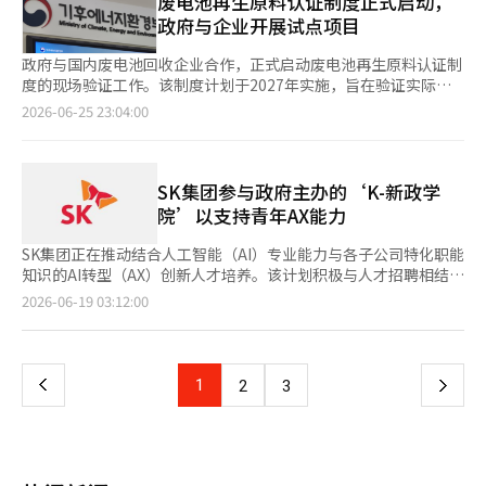
废电池再生原料认证制度正式启动，
辑。
这一哲学共同建立时，三级核心战略将获得更强的推动力。 首
鲜经理因在危机家庭发掘及孤独死预防方面的贡献而获得保健福利
将重点关注益生菌研究及微生物组技术的发展，超越肠道健康的范
政府与企业开展试点项目
先，浦项和光阳应转变为全球首个HyREX绿色钢铁超级项目。这是
部部长奖。 hy代表理事变更区表示：“通过确认安危来关注周围
畴，关注人体整体。 会议的主持人是首尔科学技术大学食品工程
将氢还原炼钢、基于核电的清洁电力、人工智能智能工厂、EPC技
困难的邻居，责任重大。”并表示：“将与保健福利部紧密合作，
系的金智妍教授。演讲者包括康奈尔大学的埃拉德·塔科教授、哈
政府与国内废电池回收企业合作，正式启动废电池再生原料认证制
术、全球标准化整合为一个国家项目的工作。这不仅是POSCO单
全力以赴预防社会孤立和发掘孤独死风险家庭。” 此外，hy一直
佛大学的许俊烈教授、浦项科技大学的林信赫教授以及hy新增长团
度的现场验证工作。该制度计划于2027年实施，旨在验证实际生
独的投资计划，更是重新设计韩国制造业未来的项目。 其次，应
利用全国性的流通基础设施持续构建社会安全网。最近，hy还与首
队的崔一东团队长。 演讲内容将涵盖特定菌株对肠道功能和微生
产流程中的认证标准，以建立应对海外环境法规的认证体系。气候
2026-06-25 23:04:00
加强与地区共同成长的视角。浦项和光阳应发展为研究开发、创
尔警察厅、首尔地方邮政局、首尔跆拳道协会合作，开展儿童上学
物组的影响、通过临床试验和微生物组分析提升免疫力的效果，以
能源环境部于25日在首尔中区总统酒店与六家废电池回收企业及韩
业、大学和企业共同成长的绿色钢铁创新城市，而不仅仅是生产基
路犯罪预防活动，继续推进社区安全和福利提升的工作。※ 本报
及基于人工智能的定制益生菌技术。特别是将围绕“肠-器官
国环境公团签署了“电池再生原料生产认证制度试点项目”合作协
地。当年轻人能够在浦项和光阳而非首都圈梦想未来时，POSCO
道经人工智能（AI）系统翻译与编辑。
轴”理论，分享益生菌研究的范式转变和最新研究成果。 研讨会
议。参与此次项目的企业包括新必凯姆、成一高科技、生态工程、
的成长将与国家的成长融为一体。 第三，POSCO应进化为不仅销
将以hy中央研究所成立50周年庆典和“迈向微生物组专业研究
奥尔塔材料、浦项HY清洁金属和韩国电池材料。电池再生原料生
SK集团参与政府主办的‘K-新政学
售钢铁产品的企业，更是出口韩国技术和产业标准的企业。结合
所”的愿景发布仪式作为结束。 hy中央研究所所长李在焕表
产认证制度是指政府正式认证从电动汽车等回收的使用后电池中提
院’以支持青年AX能力
HyREX、人工智能制造创新和EPC平台，创造全球碳中和钢铁厂的
示：“hy中央研究所在过去的半个世纪中专注于益生菌研究，领导
取的锂、镍、钴等原料为废物来源的再生原料。认证对象包括碳酸
标准；这将是三级核心战略的最终完成形态。 从这个角度来看，
相关产业的发展。借此次研讨会，我们将提升微生物组研究的竞争
锂、氢氧化锂、硫酸镍、硫酸钴、硫酸锰、石墨、复合金属沉淀物
SK集团正在推动结合人工智能（AI）专业能力与各子公司特化职能
此次三级核心战略为“我们要做什么”提供了很好的答案。如果再
力，持续为国民健康做出贡献。” 值得一提的是，成立于1976年
和正极活性物质等八个品类。此次认证制度也被视为应对欧盟电池
知识的AI转型（AX）创新人才培养。该计划积极与人才招聘相结
加上“我们为什么存在”和“我们将成为怎样的企业”的哲学根
的hy中央研究所是食品行业首个企业附属研究所。该所以“益生菌
法规的基础。欧盟逐步强制要求使用一定比例以上的再生原料，因
合，支持青年群体的职能能力提升和劳动市场的进入，并计划扩大
基，战略将获得更大的共鸣和执行力。战略是从Why开始，经过
页
2026-06-19 03:12:00
国产化”为目标开展研究，并于1995年首次开发和商业化了韩国
此建立能够客观证明回收原料来源的体系变得愈发重要。此次试点
目标地区以鼓励非首都圈青年参与。 据行业消息，SK集团将参与
Who，最终到达What和How时才会完整。 韩国钢铁工业正再次站
型益生菌。目前，研究所拥有约5100种菌株库和约250种天然物
项目旨在为2027年5月实施的认证制度的稳定落地做好准备。政府
由产业通商部和就业劳动部主办的‘K-新政学院’，包括SK海力
在历史的十字路口。1973年，浦项制铁引领了韩国的工业化，而
一
库，基于食品药品监督管理局认可的9种个别认可原料、124项注
计划在实际生产现场提前应用认证标准，以检查和改善制度运行过
士、SK电信、SK AX、SK Planet等4家子公司的5个业务。该项目
现在，POSCO则应引领碳中和和人工智能时代的工业革命。 超越
册专利和150篇国内外论文等研究成果，推动益生菌、天然物和微
程中可能出现的问题。特别是电池原料以粉末或液体形式生产，因
涵盖半导体、基于AI代理的安全与网络实务、AI内容服务规划等领
制铁报国，成为新钢铁为人。超越单纯的钢铁制造企业，成为创造
上
1
下
2
3
生物组等功能性材料的开发与产业化。※ 本报道经人工智能（AI）
此将采用以生产流程为中心的认证体系，而非单一产品认证。因
域，各公司将开展定制化的职能培训。 SK海力士通过‘青年Hy-
韩国未来和人类未来的企业。 作者主要经历 △POSCO PLANTEC
系统翻译与编辑。
此，将重点验证废电池经过黑质处理后加工为最终电池原料的过程
Po（海波）’项目开展AI半导体职能特化培训，计划在年底前培
代表 △前全南龙队代表、POSCO价值管理室长 △POSCO创新规划
一
中物质的流动和生产量的变化。通过此举，将建立废电池投入量与
训300人。自2022年起，SK海力士已开展该课程，累计培养了
室长 △POSCO未来战略集团长 △POSCO经营规划室长 △律师事
再生原料生产量的评估标准，并构建能够追踪生产的原料供应到电
2300名毕业生。每期培训为期两个月半，共350小时，平均录取竞
务所林顾问
页
池材料企业的全过程管理体系。参与企业将提供从废电池的获取、
争率达到10:1。 SK电信将开展基于AI代理的安全网络实务培