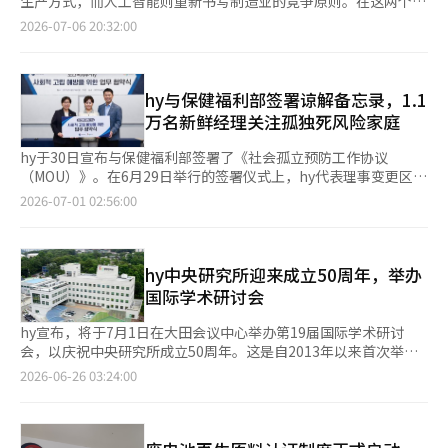
生产方式，而人工智能则重新书写制造业的竞争原则。在这两个浪
西瓜饮料之后，时令水果系列扩展到了参梅。这两款产品结合了星
距也在缩小。根据人工智能分析指数，中国开源权重的顶级模
配方。 日东后迪斯相关人士表示：“通过这种可以一次性摄入23
潮同时涌来的时代，曾是韩国工业起点的POSCO正在准备什么样
2026-07-06 20:32:00
州参梅的淡淡甜味与茉莉花茶，并加入了参梅丁块、小珍珠和椰子
型“月球任务AI”的“基米K2.6”和小米的“MiMo-V2.5-Pro”均
种必需和非必需氨基酸以及20种维生素、矿物质的差异化配方，将
的答案呢？ 最近，POSCO集团的张仁华会长在首席执行官投资者
水，突出了脆爽的口感和清爽感。 hy也推出了可食用的希腊酸奶
得分54，与美国顶级模型GPT-5.5（得分60）仅相差6分。与一年
为消费者的健康生活注入新的活力。” 近年来，食品行业随着健
日上宣布了将钢铁、战略资源和能源作为未来三大支柱的“三级核
新产品“梅奇尼科夫星州参梅希腊酸奶”，开始利用参梅。该产品
前中国开源权重顶级模型得分22分相比，差距急剧缩小。 面对中
康管理需求的细分，纷纷推出将多种营养成分结合在一起或多样化
心”战略。这一从单一钢铁业务结构中走出的多元化增长动力的意
使用了国内最大参梅产地——庆北星州的参梅原料，保留了水果本
国的市场攻势，美国开始采取措施。美国众议院中国特别委员会和
摄入形式的健康功能食品。 hy正在将其益生菌产品线从液体扩展
识，正逢其时，且准确指出了POSCO必须跨越的门槛，意义重
hy与保健福利部签署谅解备忘录，1.1
身的甜美味道，并在国内1A等级原奶的基础上进行发酵，加入果
国土安全委员会在4月向Airbnb和AI编码工具“Cursor”的开发公
到粉末和胶囊，而CJ Wellcare则针对年轻消费者推出结合角色和
大。 然而，为了使这一战略与韩国工业的未来完全契合，还有一
万名新鲜经理关注孤独死风险家庭
肉，使其具有浓稠和脆爽的双重口感。每杯含有10克蛋白质，增强
司Anisphere发出信函，表达了对使用中国模型的国家安全和数据
口味的产品，体现出功能性与摄入便利性相结合的趋势。※ 本报
个根本性的问题需要回答。 POSCO为什么存在？ 我在POSCO工作
了营养价值。 业内人士表示：“随着消费者对时令食材产品的关
安全的担忧。深思科技明确表示其API输入的数据会用于学习，这
道经人工智能（AI）系统翻译与编辑。
了36年，负责钢铁、建筑和贸易领域的战略规划，并作为集团价值
hy于30日宣布与保健福利部签署了《社会孤立预防工作协议
注度提高，参梅作为夏季代表原料的应用范围正在不断扩大。”※
引发了对根据中国国家情报法，数据提供义务可能与企业代码和业
管理室长（重组总部长）直接参与了业务组合的重组，亲身经历了
（MOU）》。在6月29日举行的签署仪式上，hy代表理事变更区与
本报道经人工智能（AI）系统翻译与编辑。
务数据结合的质疑。 然而，在安全性和数据保护至关重要的企业
公司的成长与危机。在这个过程中，我得出的结论是：企业的战略
保健福利部部长郑恩京等主要相关人士出席了活动。 此次协议旨
2026-07-01 02:56:00
级高端市场，美国模型仍保持优势。安特罗皮克在6月的开放路由
应从“我们要做什么（What）”出发，而不是“我们为什么存在
在通过连接公共福利体系与民间企业的流通基础设施，早期发现孤
公司周令牌量中以14.8%的市场份额位居第二，由于令牌单价较
（Why）”。 最近，政府与经济界共同发布的西南地区超级项目
立风险群体。根据保健福利部的《2024年度孤独死发生情况调
高，按收入计算与中国模型的差距更大。 在这场竞争中，韩国模
中，令人印象深刻的并不是各个企业的投资规模，而是如何通过产
查》，去年孤独死人数为3924人，比前一年（3661人）增加了
型几乎没有存在感。Upstage的“Solar Pro 3”自1月以来已在开
业改变国家、振兴地区、为年轻人开辟未来的哲学首先被提出。引
7.2%。随着单人家庭比例的增加，经历孤立状态的人持续增加，
hy中央研究所迎来成立50周年，举办
放路由上架，但其累计处理量仅为数十亿令牌，在周处理量达到25
领韩国工业的企业战略，只有与国家的未来自然连接时，才能真正
早期识别外部接触较少的危机家庭的需求日益迫切。 根据协议，
国际学术研讨会
万亿令牌的平台上，韩国模型未能进入使用量前列。虽然Naver和
完成。 1973年，浦项制铁厂不仅仅是一个简单的钢铁厂。由于
hy将利用全国1.1万名新鲜经理网络开展确认弱势家庭安危的活
LG AI研究院等也拥有自己的模型，但在全球开发者市场中的使用
有“制铁报国”的使命，才得以将世界认为不可能的事情变为现
动。在定期配送过程中，如发现危机迹象，将通过保健福利部的移
hy宣布，将于7月1日在大田会议中心举办第19届国际学术研讨
量微乎其微。 在政府主导的独立基础模型（独立基础模型）项目
实。现在我们需要的不是否定这一使命，而是根据时代进行扩展。
动应用程序《福利危机报警》进行报告，并协助与公共福利体系对
会，以庆祝中央研究所成立50周年。这是自2013年以来首次举办
仍处于进行阶段的情况下，国内开发者和初创公司通过开放路由等
如今，POSCO需要回答的问题已超越“我们要生产多少钢铁”。
接，获取必要的支持。同时，还将利用自家产品宣传册等消费者接
的国际学术交流活动。 hy自1979年起以“益生菌与健康”为主题
渠道使用中国模型的规模尚未得到实质性了解。由于国产模型在电
2026-06-26 03:24:00
“如何用新钢铁创造人类的未来。” 我最近完成的手稿《用新钢
触渠道，宣传保健福利部的孤立预防项目和活动。 实际上，前线
举办国际学术研讨会，致力于推动国内益生菌研究与产业发展。本
费等推理成本结构上缺乏价格竞争力，加之《人工智能基本法》中
铁，创造人类的未来》中提出了“新钢铁为人”的新使命，正是基
工作的新鲜经理在产品配送过程中关注独居老人的安危，发挥着实
次研讨会将与韩国食品科学学会的学术大会联合举行，预计将分享
对外国模型API使用没有相关规定，导致对中国模型在国内渗透的
于此。POSCO的存在理由不仅仅是成为更好的钢铁公司，而是要
际的社会安全网作用。今年1月，卓晶淑新鲜经理因发现孤独死并
益生菌研究的最新动态和未来方向。 今年的副标题为“超越肠道
监管手段显得捉襟见肘。※ 本报道经人工智能（AI）系统翻译与编
扩展到用无碳钢铁创新韩国制造业，创造全球工业的新标准。 当
迅速响应而获得首尔广津区区长表彰。此前，去年12月，李贤淑新
的益生菌：通过综合科学与技术推动益生菌的发展”。此次研讨会