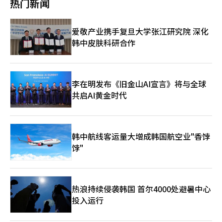
热门新闻
工艺投入到最终原料生产的运营数据，韩国环境公团将基于这些数
训‘THE ALEPH（阿勒夫）’，在大田、大邱、釜山招募173名
据进行现场实地考察，验证各工艺的原料损失率和产品追踪方式。
学员，课程时长为500小时。 SK AX通过‘SKALA（斯卡拉，SK AI
政府将在试点项目期间与企业运营实务协商小组合作，积极采纳现
领导者学院）’项目为青年提供结合AI基础知识与专业能力的课
爱敬产业携手复旦大学张江研究院 深化
场意见。将把企业担忧的工艺内原料混入的证明过程和商业秘密保
程。在光州和蔚山共招募260名学员，优秀毕业生在申请与SK集团
韩中皮肤科研合作
护等问题纳入制度设计，并计划建立一个能够一次性处理认证申请
签署协议的公司时，将获得免除书面审核的机会。 SK Planet则推
到发放的在线管理系统。气候部计划在今年年底前完成试点项目，
出‘釜山智能港口·海洋物流数据实务课程’和‘AI应用地方特色
并根据结果制定详细的运营指导方针，预计在2027年初确认并公
旅游内容·服务课程’，各招募25名学员，共计50名。 此外，SK
布。随后，政府将支持回收企业在制度实施后获得认证，以便于国
海力士日前宣布在招聘新员工时全面取消学历限制，引发广泛关
内外交易和应对海外环境法规。气候部第一副部长金汉承表
注。※ 本报道经人工智能（AI）系统翻译与编辑。
李在明发布《旧金山AI宣言》将与全球
示：“电池再生原料认证制度将不仅应对海外环境法规，还将成为
共启AI黄金时代
提升我国循环经济竞争力的基础。我们将减少企业负担，同时建立
一个国际上可信赖的认证体系。”※ 本报道经人工智能（AI）系统
翻译与编辑。
韩中航线客运量大增成韩国航空业"香饽
饽"
热浪持续侵袭韩国 首尔4000处避暑中心
投入运行