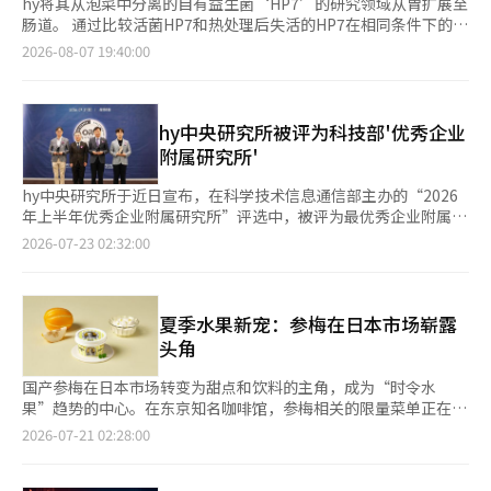
hy将其从泡菜中分离的自有益生菌‘HP7’的研究领域从胃扩展至
肠道。 通过比较活菌HP7和热处理后失活的HP7在相同条件下的效
果，发现两种形式在动物模型中均改善了肠道运动相关指标。 hy
2026-08-07 19:40:00
计划基于此，扩大HP7的应用范围，不仅限于活菌，还包括后益生
菌材料。 hy于7日宣布，HP7在肠道运动和肠道屏障相关的研究论
文已发表在国际学术期刊《微生物学与生物技术杂志》（Journal
of Microbiology and Biotechnology, JMB）上。公司表示，这
hy中央研究所被评为科技部'优秀企业
是与HP7相关的第七篇研究论文。 HP7是hy自主开发并赋予菌株
附属研究所'
编号的泡菜来源益生菌。此前的研究主要集中在抑制幽门螺杆菌和
胃肠道运动等胃健康方面。 实验结果显示，接受活菌和热处理HP7
hy中央研究所于近日宣布，在科学技术信息通信部主办的“2026
的两组均在排便量、粪便水分和小肠内容物移动等肠道运动相关指
年上半年优秀企业附属研究所”评选中，被评为最优秀企业附属研
标上有所改善。 在肠道内水分运输、粘液生成和肠道屏障维持等
究所。 优秀企业附属研究所是科学技术信息通信部为支持技术创
2026-07-23 02:32:00
相关基因中也出现了变化。大肠组织中因肠道运动减弱而出现的组
新能力和研发（R&D）成果突出的企业研究所而设立的制度。今年
织变化得到了缓解。 两种形式对肠道微生物的影响存在差异。活
上半年共评选出27个研究所，评定期限为3年。 hy中央研究所因其
菌HP7相对广泛地改变了肠道微生物群落结构，而热处理HP7则表
从功能性材料的发掘到人体应用试验、产品化的研发体系而受到认
现出对特定微生物群的选择性变化。 论文研究团队基于此认为，
可。研究人员中有相当一部分正在研究下一代益生菌和微生物组，
夏季水果新宠：参梅在日本市场崭露
热处理的HP7仍保持生物活性，未来作为调节肠道运动的后益生菌
逐步扩大基础研究能力。 研究成果也在不断积累。hy通过益生菌
头角
候选材料值得进一步研究。 hy中央研究所新材料开发团队负责人
和天然物基础研究，已获得6种个别认可型功能性材料。截至目
金珠妍表示：“此次研究将HP7的研究范围从胃扩展至肠道，确认
前，注册专利已达126项，SCI级论文122篇。美国食品药品监督管
国产参梅在日本市场转变为甜点和饮料的主角，成为“时令水
了活菌与后益生菌的共同点和差异，未来将继续积累各菌株的科学
理局（FDA）新健康食品原料（NDI）中，包含2项体脂减少复合
果”趋势的中心。在东京知名咖啡馆，参梅相关的限量菜单正在销
依据，开发考虑各形式特性的产品和材料。” ※ 本报道经人工智
菌株，以及皮肤健康、抗炎等共5项。 最近，hy基于研究成果扩大
售，大型流通商也在进行试吃活动，逐渐提升了“韩国甜瓜”的存
2026-07-21 02:28:00
能（AI）系统翻译与编辑。
原料业务。去年原料销售额较前一年增长27%，达150亿韩元。与
在感。 根据7月20日韩国农水产食品流通公社(aT)的消息，国产参
2020年（35亿韩元）相比，增长超过4倍。到2025年，累计销售
梅近期在日本市场被视为下一代出口明星产品。去年对日参梅的出
额已超过560亿韩元。hy期待随着论山工厂内益生菌冷冻干燥生产