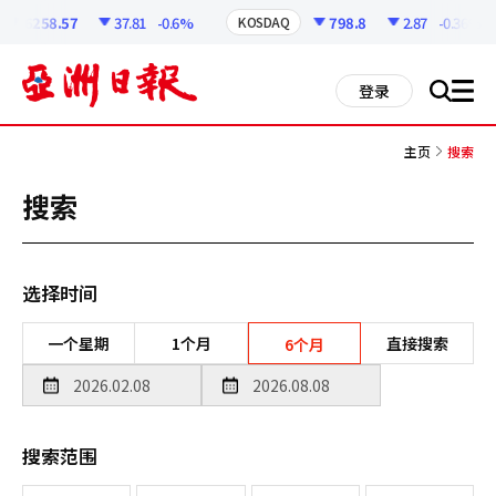
코
인
6258.57
37.81
-0.6%
798.8
2.87
-0.36%
KOSDAQ
정
보
all
登录
搜
men
索
主页
搜索
搜索
选择时间
一个星期
1个月
直接搜索
6个月
搜索范围