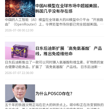
口额达105万5000美元，出口量为271吨，分别同比增长31.4%和
设施的完工，原料交易规模将进一步扩大。 李在焕hy中央研究所
39.0%。今年以来，增长势头依然强劲。到4月为止的累计出口额
中国AI模型在全球市场中超越美国，
所长表示：“此次被评为最优秀企业附属研究所，是对我们长期积
为49万2700美元，出口量为99吨，分别同比增长32.2%和
韩国几乎没有存在感
累的研发能力和技术竞争力的认可。我们将通过开发全球水平的功
37.1%。 农业农村事务部和韩国农水产食品流通公社(aT)基于这一
能性材料，为提升国民健康做出贡献。” hy中央研究所是韩国食
增长趋势，将参梅选定为今年对日战略产品，并开展宣传活动。从
中国的人工智能（AI）模型在全球最大的AI模型中介平台“开放路
品行业首个企业附属研究所，成立于1976年，旨在实现乳酸菌的
5月起，在日本全国约400个流通商店进行参梅试吃和促销活动，
由”（OpenRouter）上，令牌处理市场份额已完全超越美国。经
国产化，今年迎来成立50周年。1995年成功实现国内首次乳酸菌
并在永旺零售、唐吉诃德、马基亚等主要流通渠道设立了专用销售
过一年的变化，市场份额的逆转表明，中美AI竞争的焦点已从模型
2026-07-08 00:12:00
国产化，目前运营着从泡菜和酱类中收集和分离的5100余种菌株
区。 为了扩大消费者接触点，市场营销也在积极进行。最近，东
性能转向实际使用量。 根据IT行业的消息，彭博社分析了开放路
库。※ 本报道经人工智能（AI）系统翻译与编辑。
京原宿的甜点咖啡馆‘HOW’Z’邀请了当地网红，推出了以参梅
由的数据，发现截至6月最后一周，中国模型的令牌处理市场份额
为主的限量菜单。推出了参梅塔特和参梅牛奶苏打、参梅酸奶盘
为48%，而美国模型为20%。 一年前，即2025年6月，美国的市
等，并开展了‘#参梅发现’的社交媒体活动，提升了知名度。与
场份额为74%，中国为20%，这一局面已完全逆转。开放路由是
日东后迪斯扩展‘高免氨基酸’产品
其他热门咖啡馆的合作也在继续，参梅作为甜点材料的消费文化正
一个全球开发者可以通过单一API调用400多个AI模型的平台，其
线，推出免疫维他命
在扩展。 参梅在日本获得竞争力的背景是消费趋势的变化。日本
周处理量达到25万亿令牌，成为实际开发中模型选择的一个重要指
一人家庭比例较高，消费者更倾向于选择价格适中、易于享用的水
标。 使用量差距超过三倍。在前九个模型中，中国模型的周使用
日东后迪斯推出了一款可以同时摄入氨基酸和维生素、矿物质的复
果，而非价格昂贵的大型甜瓜。参梅因其价格较低且适合一次食用
量约为18万亿令牌，远超美国模型的约5.5万亿令牌。 在6月的排
合健康功能食品，扩展了‘高免氨基酸’产品线。 日东后迪斯于7
的特点，成为了替代水果的关注对象。 此外，参梅的功能性也是
行榜上，深思科技的“V4闪电”以最高令牌量位列第一，腾讯
日宣布推出高含量氨基酸品牌高免氨基酸的新产品‘高免氨基酸免
2026-07-07 22:36:00
其优势之一。参梅中含有的GABA成分于2023年被日本消费者厅认
的“Hy3”位列第二，中国开源模型占据前十名中的六个。曾经主
疫维他命’。 新产品为一体式设计，上部为片剂，下部为液体。
可为“暂时缓解心理压力功能”，并注册为功能性标示食品。考虑
导市场的开放AI在公司令牌量排名中被深思科技远远甩在了第四
公司表示，该设计使得消费者可以无需额外水分，方便携带和摄
到日本功能性标示食品中新鲜食品的比例不到3%，这一案例被认
位。 逆转的原因在于价格。中国模型的API价格比美国主要模型便
入。每瓶含有2550毫克氨基酸和20种维生素、矿物质。 其中，帮
为是异常的。 在海外确认的参梅独特人气和商品性也迅速反映在
宜10到20倍，深思科技的V4闪电在输出令牌方面的价格比GPT-
助恢复疲劳的BCAA含量为400毫克，并配合了维生素B1、B2、
国内食品行业的产品策略上。过去夏季的营销主要集中在西瓜上，
为什么POSCO存在？
5.5便宜最多150倍。随着编码和代理工作在平台整体使用量中所占
B6、B12等四种维生素B群。日东后迪斯表示，部分维生素B群的
而现在以参梅为主的新菜单不断推出，时令水果的品类正在扩大。
比例从去年初的11%增长到50%以上，令牌消耗激增，成本成为
含量设计为每日营养成分基准值的最高2000%。 此外，采用了提
公茶韩国推出了“2026夏季系列”的第二款产品，使用国产星州
模型选择的首要标准。美国风险投资公司安德森·霍洛维茨估计，
高脂溶性维生素和矿物质吸收率的‘脂质体维生素C’，使得摄入
五千年的铁器文明正站在巨大的转折点上。碳中和正在改变钢铁的
参梅制作的“脆爽参梅奶茶”和“脆爽参梅冰沙”。在之前推出的
约80%的使用开源AI堆栈的初创公司正在运行中国模型。 性能差
更加便捷且无胃部不适。产品设计为无咖啡因、无糖、无脂肪等零