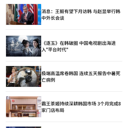
消息：王毅有望下月访韩 与赵显举行韩
中外长会谈
《逐玉》在韩破圈 中国电视剧出海进
入"平台时代"
极端高温席卷韩国 连续五天报告中暑死
亡病例
霸王茶姬持续深耕韩国市场 3个月完成8
家门店布局