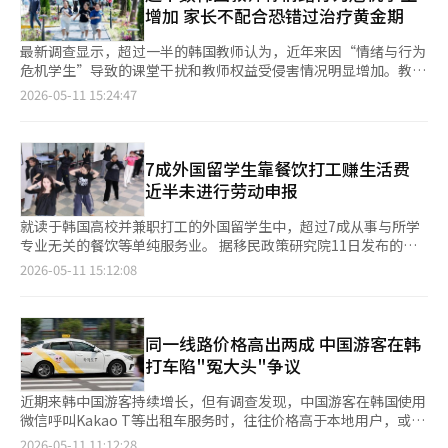
担的财政资金总规模达到5.0566万亿韩元。其中，国家奖学金、勤
增加 家长不配合恐错过治疗黄金期
工助学奖学金等政府财政奖学金支出为4.93
最新调查显示，超过一半的韩国教师认为，近年来因“情绪与行为
危机学生”导致的课堂干扰和教师权益受侵害情况明显增加。教师
普遍认为，现行学校筛查体系难以及时发现真正存在问题的学生，
2026-05-11 15:24:47
导致部分孩子错过心理治疗和干预的关键时期。 据教育界11日消
息，首尔市教育厅教育研究信息院近日在韩国教师教育学会上发表
题为《情绪·行为危机学生支持体系中的盲区结构及改善方案》的
研究论文。 研究面向首尔地区小学、初中、高中共2485名教师进
7成外国留学生靠餐饮打工赚生活费
行了问卷调查。结果显示，52.6%的教师认为，过去一年中，由
近半未进行劳动申报
就读于韩国高校并兼职打工的外国留学生中，超过7成从事与所学
专业无关的餐饮等单纯服务业。 据移民政策研究院11日发布的
《吸引外国留学生对韩国社会经济研究》报告，在韩国高校就读期
2026-05-11 15:12:08
间参与兼职的外国留学生中，有71.1%从事餐饮及住宿服务行业。
其中19岁至24岁的本科生中这一比例更高，接近81.6%。利用自
己所学专业进行经济活动的外国留学生仅占2.4%。 此外，41.9%
的兼职留学生未向政府进行申报，仅以口头签约方式工作，属于非
同一线路价格高出两成 中国游客在韩
正式雇佣状态。 研究团队基于韩国政府2023年至2024年移民居留
打车陷"冤大头"争议
与就业调查，以及2024年
近期来韩中国游客持续增长，但有调查发现，中国游客在韩国使用
微信呼叫Kakao T等出租车服务时，往往价格高于本地用户，或只
能选择价格更高的高端车型，引发区别定价争议。 据相关业界11
2026-05-11 11:12:28