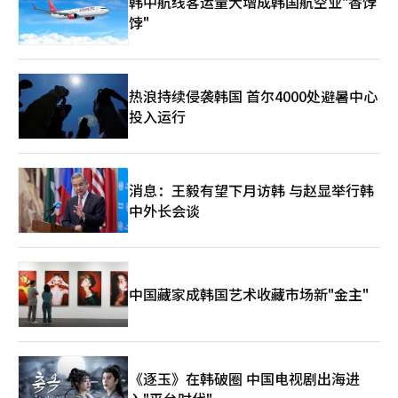
韩中航线客运量大增成韩国航空业"香饽
饽"
热浪持续侵袭韩国 首尔4000处避暑中心
投入运行
消息：王毅有望下月访韩 与赵显举行韩
中外长会谈
中国藏家成韩国艺术收藏市场新"金主"
《逐玉》在韩破圈 中国电视剧出海进