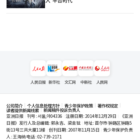
入"平台时代"
人民日报
新华社
文汇网
中新社
人民网
公司简介
个人信息处理方针
青少年保护政策
著作权规定
新闻稿件投诉负责人
读者提供新闻线索
亚洲日报
刊号 : 서울,아04336
注册日期 : 2014年12月29日
《亚洲
|
|
|
日报》发行人及总编辑 : 郭永吉、梁圭铉
地址 : 首尔市
钟路区钟路5
|
街13号三共大厦11楼
创刊日期 : 2007年11月15日
青少年保护负责
|
|
人 : 王海纳 电话 : 02-739-2171