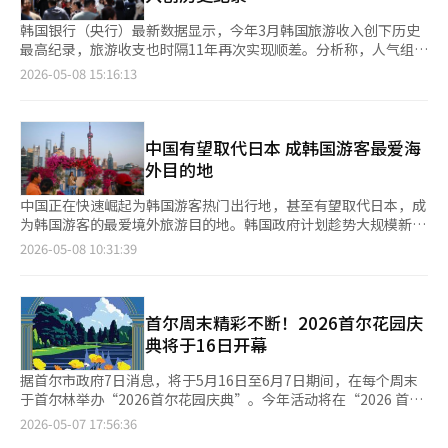
月至少有一次在单次饮酒场合达到暴饮
韩国银行（央行）最新数据显示，今年3月韩国旅游收入创下历史
最高纪录，旅游收支也时隔11年再次实现顺差。分析称，人气组合
防弹少年团（BTS）在首尔光化门举行的大型回归演出，以及韩元
2026-05-08 15:16:13
贬值等因素共同吸引外国游客来韩。 据央行8日公布的数据，今年
3月韩国旅游收支实现1.4亿美元顺差，这是自2014年11月以来，
时隔11年4个月旅游收支再次由赤字转为顺差。 数据显示，3月韩
国旅游收入达26.958亿美元，较2月的16.017亿美元大增68.3%，
中国有望取代日本 成韩国游客最爱海
创下自1980年开始相关统计以来的历史最高水平，同比也实现
外目的地
60.1%的增长。
中国正在快速崛起为韩国游客热门出行地，甚至有望取代日本，成
为韩国游客的最爱境外旅游目的地。韩国政府计划趁势大规模新增
韩中航线航权，推动航空供给，旅游业界也推出多元化旅游商品，
2026-05-08 10:31:39
进一步刺激中国旅游市场热度升温。 据旅游业界日前消息，国土
交通部在近日召开的航空交通审议委员会会议上，向11家航空公司
分配了包括中国航线在内的35条国际航线运输权，包括北京、上
海、广州、成都、厦门等中国主要城市，韩中航线运力将进入全面
首尔周末精彩不断！2026首尔花园庆
扩张阶段。 此次航线运输权分配亮点为低成本航空公司大举布局
典将于16日开幕
中国市场，韩中航线此前
据首尔市政府7日消息，将于5月16日至6月7日期间，在每个周末
于首尔林举办“2026首尔花园庆典”。今年活动将在“2026 首尔
国际庭园博览会”期间，于首尔林露天舞台一带举行，届时将呈现
2026-05-07 17:56:36
更加丰富多彩、绚丽夺目的精彩看点。 在拉开庆典帷幕的5月16日