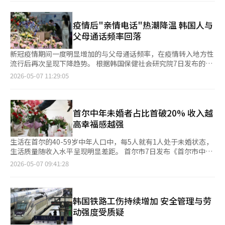
和17日，将结合首尔国际庭园博览会的主题——“首尔流”，推
出“艺术之魅花园”的演出项目“庭园风流”。该节目以现代美重
新诠释韩国传统艺术。除了演出之外，从下午1点起运营丰富多样
疫情后"亲情电话"热潮降温 韩国人与
的体验项目。 从5月23日起接下来的三
父母通话频率回落
新冠疫情期间一度明显增加的与父母通话频率，在疫情转入地方性
流行后再次呈现下降趋势。 根据韩国保健社会研究院7日发布的
《2024年韩国福祉面板调查及分析》报告，在针对全国7654户家
2026-05-07 11:29:05
庭开展的调查中，有44.38%的受访者表示父母与自己分开居住。
调查结果显示，受访者在过去一年（2023年）与父母的平均通话
次数为106次，相当于平均每3.44天通话一次。 从历年数据来看，
与父母的通话频率在新冠疫情暴发前的2018年（2019年调查）为
首尔中年未婚者占比首破20% 收入越
年均90次，2019年增至97次。此后，随着疫情全面扩散，2020年
高幸福感越强
进一步增至103次，2021年和2022年分别达到112
生活在首尔的40-59岁中年人口中，每5人就有1人处于未婚状态，
生活质量随收入水平呈现明显差距。 首尔市7日发布《首尔市中年
未婚群体生活》报告显示，以2024年数据为准，首尔市40-59岁的
2026-05-07 09:41:28
中年人口约274.0299万人，占总人口比重约31%。其中未婚人口
约56万人，占该年龄段总人口的20.5%，相当于每5人中就有1人
未婚。 中年未婚人口比例近年来持续上升，从2022年的18.3%增
至2023年的19.4%后，去年首次突破20%大关。从性别来看，中
韩国铁路工伤持续增加 安全管理与劳
年男性未婚比例明显高于女性，40至59岁男性中未婚者占
动强度受质疑
24.1%，女性则为16.9%。 中年未婚群体中