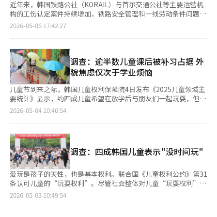
近年来，韩国铁路公社（KORAIL）与首尔交通公社等主要运营机
构的工伤认定案件持续增加，铁路安全管理和一线劳动条件问题再
次受到关注。 韩国国会议员安祥薰办公室6日从韩国劳动者补偿与
2026-05-06 17:42:27
福利公团获取的数据显示，运营首尔地铁的首尔交通公社工伤认定
案件由2021年的56起增至去年的107起，四年间接近翻倍，增幅约
90%。同期，韩国铁路公社工伤认定案件也由105起上升至124
起，增幅约18%。 业内分析指出，工伤统计上升在一定程度上与
调查：逾半数儿童课后被补习占据 外
认定标准放宽、申报范围扩大等制度因素有关。但多名一线员工也
貌焦虑仅次于学业烦恼
指出，长期夜班轮班、人员不足以及高强度作
儿童节到来之际，韩国儿童权利保障院4日发布《2025儿童领域主
要统计》显示，约四成儿童希望在放学后与朋友们一起玩耍，但实
际上却有超过一半的需要在课后前往补习班接受课外辅导，儿童的
2026-05-04 10:40:54
玩耍权利无法得到充分保障。 统计显示，仅25.2%的儿童表示希望
参加补习，但现实中却有54%的学生上补习班或接受课外辅导，这
意味着韩国儿童与青少年的课后生活与自身意愿存在明显差距。
42.9%的儿童希望在游乐场或网吧同朋友玩耍，但实际能做到的仅
调查：四成韩国儿童表示"没时间玩"
为18.6%，两者相差24.3个百分点。 类似情况也出现在完成家庭作
业方面，希望放学
爱玩是孩子的天性，也是基本权利。联合国《儿童权利公约》第31
条认可儿童的“玩耍权利”。尽管社会整体对儿童“玩耍权利”认
知水平较高，但四成儿童表示缺乏充足的玩耍时间。 韩国儿童权
2026-05-03 10:49:54
利保障院近日对1177名小学四年级至高中二年级学生，以及包括
教师在内的815名成年人实施“2025儿童权利认知调查”，于3日