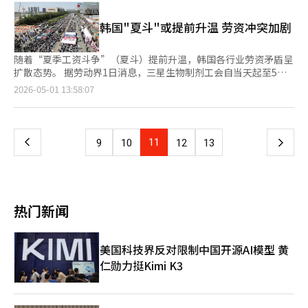
发布结果显示，在4分满分的评价体系中，整体儿童权利认知得分
为3.68分，其中“玩耍权”认知为3.69分，分数越高意味着认同程
韩国"夏斗"或提前升温 劳资冲突加剧
度越高。 与较高的认知形成鲜明对比的是，儿
随着“夏季工资斗争”（夏斗）提前升温，韩国各行业劳资矛盾呈
扩散态势。 据劳动界1日消息，三星生物制剂工会自当天起至5日
实施全面罢工，这也是该公司自2011年成立以来首次全面停工。
页
2026-05-01 13:58:07
此前，工会已以“确立公平人事制度”“缩小集团内薪资差距”为
由发起部分罢工，但经劳动部门调解未果后，决定升级维权行动。
一
与此同时，三星电子亦面临史上最大规模罢工危机。工会要求将公
司营业利润的15%作为绩效奖金发放，并已预告将于本月21日至
上
11
下
9
10
12
13
下月7日发动总罢工。上月23日在平泽工厂前举行的集会上，约4
万名工
一
页
热门新闻
美国科技界反对限制中国开源AI模型 黄
仁勋力挺Kimi K3