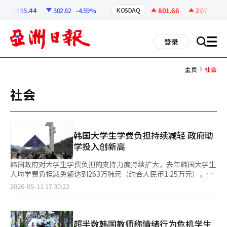
코
인
6295.44
302.82
-4.59%
801.66
2.07
+0.26
KOSDAQ
정
보
all
登录
搜
men
索
主页
社会
社会
韩国大学生学费负担持续减轻 政府助
学投入创新高
韩国政府对大学生学费负担的支持力度持续扩大，去年韩国大学生
人均学费负担减免额达到263万韩元（约合人民币1.25万元），全
年相关财政投入规模超过5万亿韩元。在高校学费持续上涨的背景
2026-05-11 17:30:22
下，政府奖学金和助学贷款利息减免政策，正成为缓解家庭教育支
出压力的重要支撑。 据韩国国会教育委员会所属共同民主党议员
金文洙11日公布的教育部资料，去年韩国普通本科在校生（不含外
国留学生）共计191.9954万人。韩国政府用于减轻大学生学费负
超半数韩国教师称情绪行为危机学生