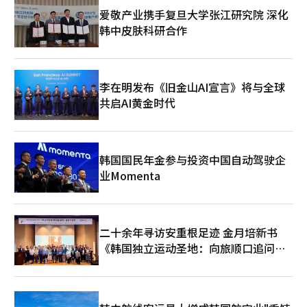
爱敬产业携手复旦大学张江研究院 深化
韩中皮肤科研合作
李在明发布《旧金山AI宣言》将与全球
共启AI黄金时代
韩国国民年金参与投资中国自动驾驶企
业Momenta
二十余年寻访安重根足迹 金月培新书
《韩国独立运动圣地：向旅顺口追问历
史》出版