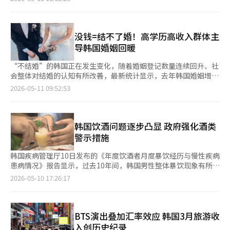
日消息，微信通过小程序和出行服务功能与韩国叫车平台Kakao T
及优步（Uber）实现联动。中国游客无需额外下载韩国本地应
用，也无需进行手机号实名认证或绑定银行卡，可直接使用中文界
面并通过微信支付完成结算。通过微信叫车已逐渐成为中国游客在
没钱=结不了婚！高学历高收入群体主
韩国出行的常见方式。 但问题在于，同一时间和目的地通过微信
导韩国婚姻回暖
查询到的车费往往高出直
“不结婚”的韩国正在发生变化，随着婚姻登记数量连续回升、社
会整体对结婚的认知有所改善，最新统计显示，去年韩国婚姻增长
主要由高学历人群和白领阶层推动，收入差距正在成为影响年轻人
2026-05-11 09:52:53
婚育选择的重要因素。 国家数据处11日公布的数据，去年婚姻登
记数量增速最快的群体为白领。男性和女性分别增长18.5%和
19.2%，领先全体职业类别。 服务及销售行业从业者也出现较明显
增长，男女分别增长11.8%和10.9%。相反，无业、家庭主妇及学
韩国饮酒问题逐步凸显 政府强化酒类
生群体的婚姻增长率明显偏低，男性为7.7%，女性仅为2%。从事
警示措施
单纯劳动者男性和
韩国疾病管理厅10日发布的《年度饮酒者月度暴饮经历与慢性疾病
患病情况》报告显示，过去10年间，韩国男性整体暴饮现象有所缓
解，但女性过量饮酒问题呈上升趋势。其中，30至39岁女性暴饮
2026-05-10 17:26:17
率增幅最为明显；40至49岁男性则连续10年维持在高位，成为所
有年龄及性别群体中暴饮率最高的人群。 数据显示，韩国男性月
度暴饮率已从2015年的61.8%降至2024年的56.7%；女性则由
31.2%升至33.4%。不过，从绝对水平来看，各年龄段男性暴饮率
BTS演出叠加汇率效应 韩国3月旅游收
仍普遍高于女性。 报告所指“月度暴饮率”，即过去一年中，每
入创历史纪录