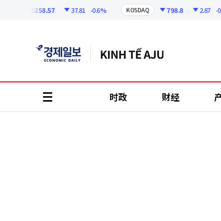
코
인
6258.57
37.81
-0.6%
798.8
2.87
-0.36%
KOSDAQ
정
보
时政
财经
all
menu