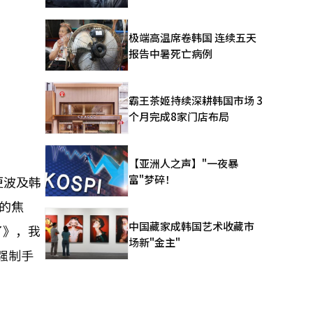
极端高温席卷韩国 连续五天
报告中暑死亡病例
霸王茶姬持续深耕韩国市场 3
个月完成8家门店布局
【亚洲人之声】"一夜暴
富"梦碎！
更波及韩
的焦
中国藏家成韩国艺术收藏市
了》，我
场新"金主"
强制手