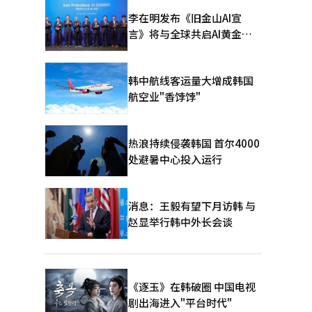
李在明发布《旧金山AI宣
言》将与全球共启AI黄金时
代
韩中航线客运量大增成韩国
航空业"香饽饽"
热浪持续侵袭韩国 首尔4000
处避暑中心投入运行
消息：王毅有望下月访韩 与
赵显举行韩中外长会谈
《逐玉》在韩破圈 中国电视
剧出海进入"平台时代"