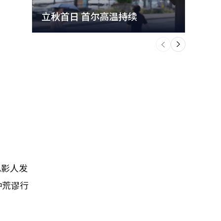
立秋首日 首尔高温持续
极端
个
前
一
下
电影人发
种荒谬行