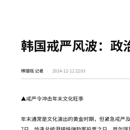
韩国戒严风波：政
傅璐瑶 记者
2024-12-12 22:03
▲戒严令冲击年末文化旺季
年末通常是文化演出的黄金时期，但紧急戒严及
7日，恰逢总统尹锡悦弹劾案投票之日，首尔瑞