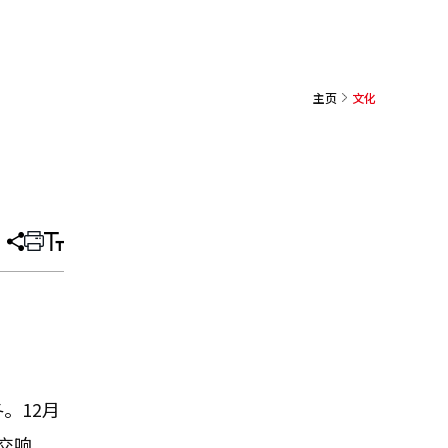
主页
文化
分
打
调
享
印
整
文
大
章
小
。12月
交响