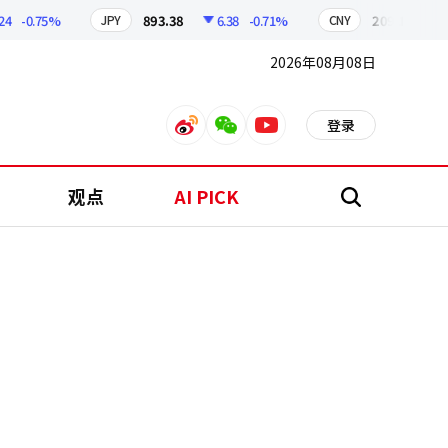
0.75%
893.38
6.38
-0.71%
209.17
1.79
JPY
CNY
2026年08月08日
登录
weibo
weixin
youtube
观点
AI PICK
搜
索