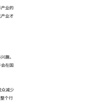
影产业的
化产业才
与兴趣。
许会在国
观众减少
但整个行