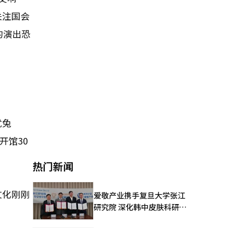
关注国会
的演出恐
优兔
开馆30
”
热门新闻
文化刚刚
爱敬产业携手复旦大学张江
研究院 深化韩中皮肤科研合
作