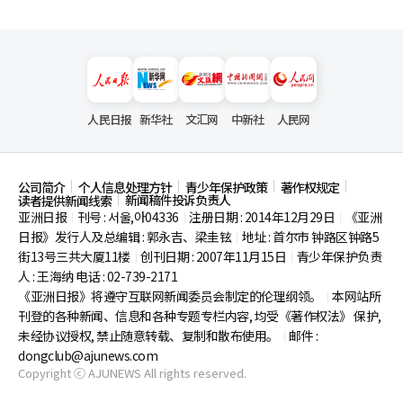
人民日报
新华社
文汇网
中新社
人民网
公司简介
个人信息处理方针
青少年保护政策
著作权规定
新闻稿件投诉负责人
读者提供新闻线索
亚洲日报
刊号 : 서울,아04336
注册日期 : 2014年12月29日
《亚洲
|
|
|
日报》发行人及总编辑 : 郭永吉、梁圭铉
地址 : 首尔市
钟路区钟路5
|
街13号三共大厦11楼
创刊日期 : 2007年11月15日
青少年保护负责
|
|
人 : 王海纳 电话 : 02-739-2171
《亚洲日报》将遵守互联网新闻委员会制定的伦理纲领。
本网站所
|
刊登的各种新闻、信息和各种专题专栏内容, 均受《著作权法》
保护,
未经协议授权, 禁止随意转载、复制和散布使用。
邮件 :
|
dongclub@ajunews.com
Copyright ⓒ AJUNEWS All rights reserved.