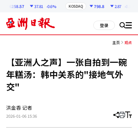
코
인
6258.57
37.81
-0.6%
798.8
2.87
-0.36%
KOSDAQ
정
보
all
登录
搜
men
索
主页
观点
【亚洲人之声】一张自拍到一碗
年糕汤：韩中关系的"接地气外
交"
洪金香 记者
2026-01-06 15:36
分
打
调
享
印
整
文
大
章
小