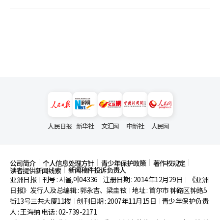
人民日报
新华社
文汇网
中新社
人民网
公司简介
个人信息处理方针
青少年保护政策
著作权规定
新闻稿件投诉负责人
读者提供新闻线索
亚洲日报
刊号 : 서울,아04336
注册日期 : 2014年12月29日
《亚洲
|
|
|
日报》发行人及总编辑 : 郭永吉、梁圭铉
地址 : 首尔市
钟路区钟路5
|
街13号三共大厦11楼
创刊日期 : 2007年11月15日
青少年保护负责
|
|
人 : 王海纳 电话 : 02-739-2171