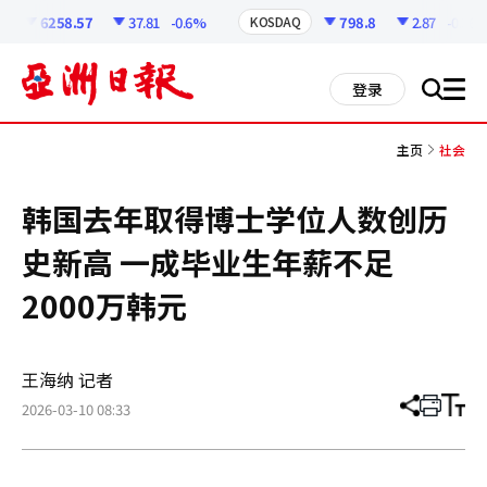
코
인
6258.57
37.81
-0.6%
798.8
2.87
-0.36%
KOSDAQ
정
보
all
登录
搜
men
索
主页
社会
韩国去年取得博士学位人数创历
史新高 一成毕业生年薪不足
2000万韩元
王海纳 记者
2026-03-10 08:33
分
打
调
享
印
整
文
大
章
小