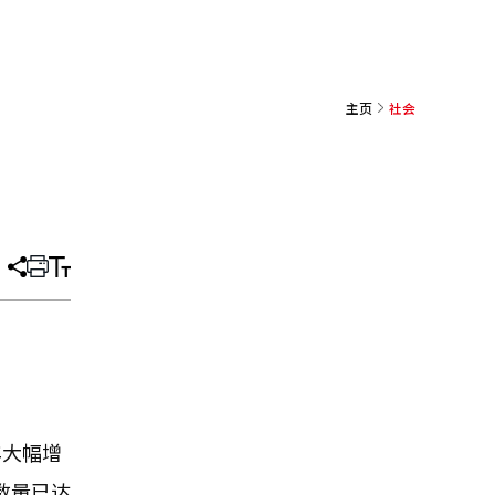
主页
社会
分
打
调
享
印
整
文
大
章
小
年大幅增
进数量已达