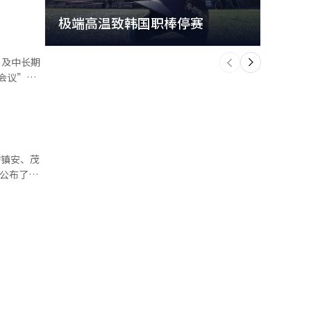
任强化4.
但在华川
极端高温致韩国职棒停赛
首尔
的粮食法和
90天，乡
供给情况。
个
%。智能农
前
一
”及中长期
 居民
下
户经营风险
会议”。
。” 还
对于必需农
农村的影
，村庄也变
目标，下
化核心任
公私合作成
三个小组
策的初步效
再生能源
，还将单独
目等推广领
计将反映李
增加与地方
、服务动物
食品安全的
计划，并推
与动物和谐
茂朱 △全
同的第一轮
农村的发展
在年内立
民共同推动
阳、长水、
增农村基
农村市县的
各地区的条
的推进重塑
译与编辑。
持等良性循