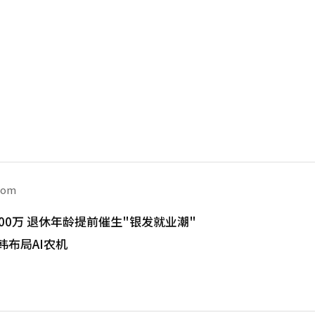
com
00万 退休年龄提前催生"银发就业潮"
韩布局AI农机