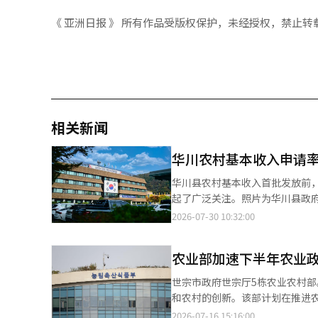
《 亚洲日报 》 所有作品受版权保护，未经授权，禁止转
相关新闻
华川农村基本收入申请率达
华川县农村基本收入首批发放前，
起了广泛关注。照片为华川县政府推进农村基本收入发
的时间里，申请率显著提升，吸引
2026-07-30 10:32:00
人，显示出政策效果，带动了地方经济的复苏期待。 据华川县30日的消息
请，截至目前，共有16247人完成申请，申请率为72.82%。
农业部加速下半年农业
入试点地区的6月11日，居民登记人
示，基本收入实施前，居民迁入
世宗市政府世宗厅5栋农业农村
提升。 申请对象为在华川居住30天以上的居民。居民可以通过智能手机应用进行非接触式申请，也可以在当地农
和农村的创新。该部计划在推进
协、信用社和新村金库申请发放
地方主导的增长。农业农村部于
2026-07-16 15:16:00