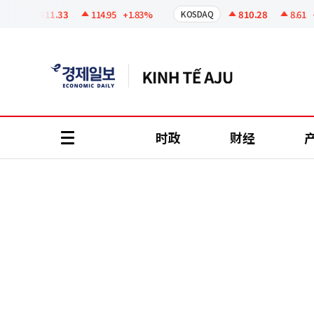
코
인
6411.33
114.95
+1.83%
810.28
8.61
+1.
KOSDAQ
정
보
时政
财经
all
menu