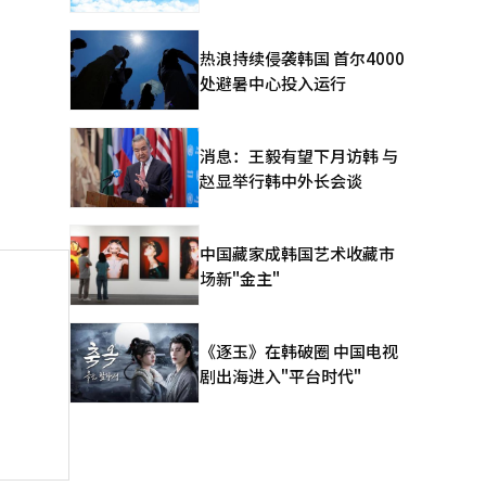
热浪持续侵袭韩国 首尔4000
处避暑中心投入运行
消息：王毅有望下月访韩 与
赵显举行韩中外长会谈
中国藏家成韩国艺术收藏市
场新"金主"
《逐玉》在韩破圈 中国电视
剧出海进入"平台时代"