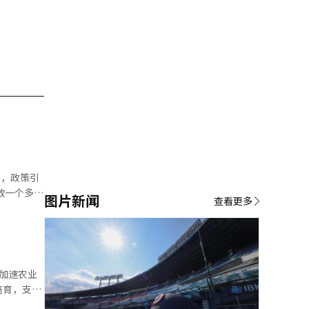
人，政策引
图片新闻
查看更多
了438
县政府表
的关注度在
加速农业
培育，支持
政福利中心
年主要工作