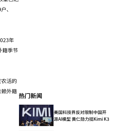
9户、
023年
用外籍季节
度农活的
依赖外籍
热门新闻
。
美国科技界反对限制中国开
源AI模型 黄仁勋力挺Kimi K3