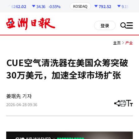
코
인
6262.02
34.36
-0.55%
792.52
9.15
-1.1
KOSDAQ
정
보
all
登录
搜
men
索
主页
产业
CUE空气清洗器在美国众筹突破
30万美元，加速全球市场扩张
姜珉先 기자
2026-04-28 09:36
分
打
调
享
印
整
文
大
章
小